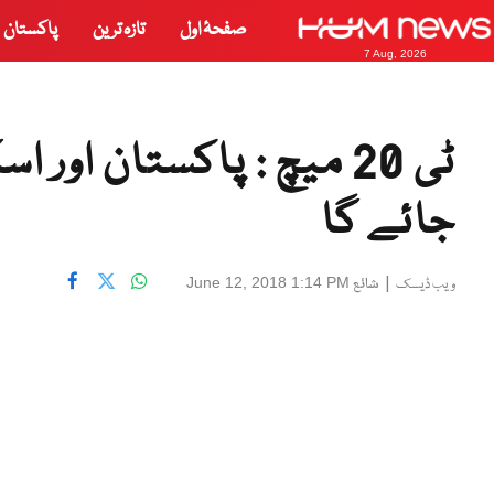
صفحۂ اول
تازہ ترین
پاکستان
7 Aug, 2026
ٹی 20 میچ : پاکستان اور
جائے گا
|
شائع
June 12, 2018 1:14 PM
ویب ڈیسک