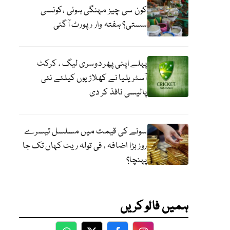
کون سی چیز مہنگی ہوئی ،کونسی
سستی؟ ہفتہ وار رپورٹ آگئی
پہلے اپنی پھر دوسری لیگ ، کرکٹ
آسٹریلیا نے کھلاڑیوں کیلئے نئی
پالیسی نافذ کر دی
سونے کی قیمت میں مسلسل تیسرے
روز بڑا اضافہ ، فی تولہ ریٹ کہاں تک جا
پہنچا؟
ہمیں فالو کریں