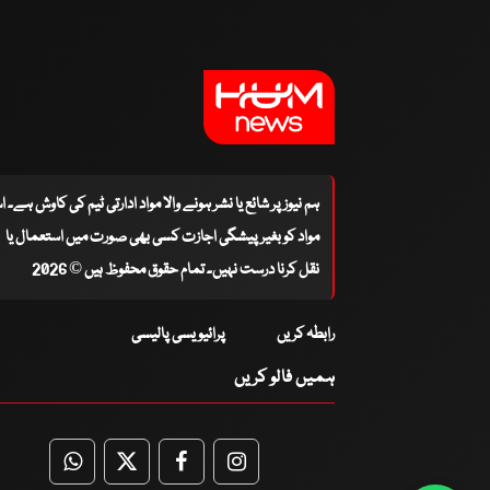
ہم نیوز پر شائع یا نشر ہونے والا مواد ادارتی ٹیم کی کاوش ہے۔ 
مواد کو بغیر پیشگی اجازت کسی بھی صورت میں استعمال یا
نقل کرنا درست نہیں۔ تمام حقوق محفوظ ہیں © 2026
رابطہ کریں
پرائیویسی پالیسی
ہمیں فالو کریں
WhatsApp
Twitter
Facebook
Facebook