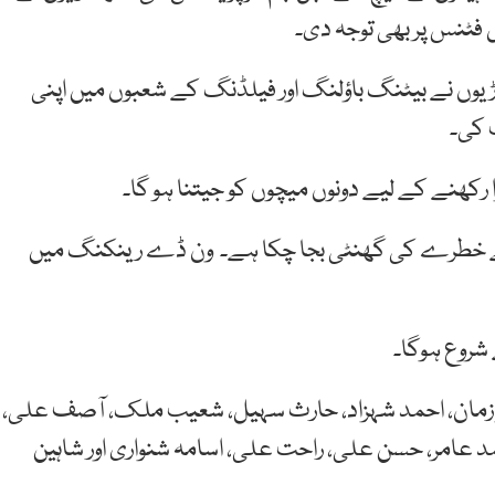
کل فٹنس پر بھی توجہ دی۔
صہ لیا۔ کھلاڑیوں نے بیٹنگ باؤلنگ اور فیلڈنگ کے شعبوں میں اپنی
 کی۔
 لیے خطرے کی گھنٹی بجا چکا ہے۔ ون ڈے رینکنگ میں
خر زمان، احمد شہزاد، حارث سہیل، شعیب ملک، آصف علی،
 عامر، حسن علی، راحت علی، اسامہ شنواری اور شاہین