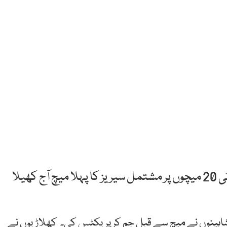
ایڈن برگ: پاکستان اوراسکاٹ لینڈ کے درمیان دو ٹی 20 میچوں پر مشتمل سیریز کا پہلا میچ آج کھیلا
 لیے شاہینوں نے میچ سے قبل جم کر پریکٹس کی۔ کھلاڑیوں نے