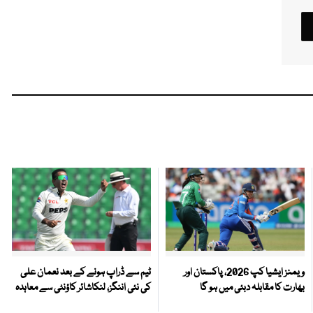
ویمنز ایشیا کپ 2026، پاکستان اور
ٹیم سے ڈراپ ہونے کے بعد نعمان علی
بھارت کا مقابلہ دبئی میں ہو گا
کی نئی اننگز، لنکاشائر کاؤنٹی سے معاہدہ