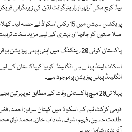
ہیڈ کوچ مکی آرتھر اورٹرینرگرانٹ لڈن کی زیرنگرانی فزی
پریکٹس سیشن میں 15 رکنی اسکواڈ نے ح
صلاحیتوں کو جانچا اور بہتری کے لیے مزید سخت تربیت
پاکستان کو ٹی 20 رینکنگ میں اپنی پہلی پوزیشن براقرا رکھنے کے لیے دونوں میچوں کو جیتنا ہو گا۔
اسکاٹ لینڈ پہلے ہی انگلینڈ کو ہرا کر پاکستان کے
انگلینڈ پہلی پوزیشن پرموجود ہے۔
پہلا ٹی20 میچ پاکستانی وقت کے مطابق دوپہر تین بجے شروع ہوگا۔
قومی کرکٹ ٹیم کے اسکواڈ میں کپتان سرفراز احمد، ف
طلعت حسین، فہیم اشرف، شاداب خان، محمد نواز، محمد
آفریدی شامل ہیں۔