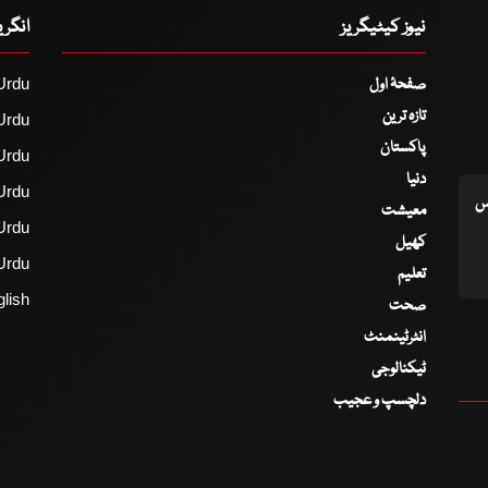
نیوز کیٹیگریز
انگر
صفحۂ اول
Urdu
تازہ ترین
Urdu
پاکستان
Urdu
دنیا
Urdu
اس
معیشت
Urdu
کھیل
Urdu
تعلیم
lish
صحت
انٹرٹینمنٹ
ٹیکنالوجی
دلچسپ و عجیب