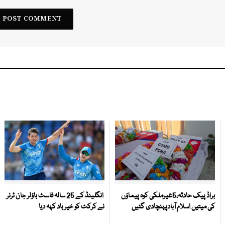
براڈ پیک حادثہ،5غیرملکی کوہ پیماؤں
انگلینڈ کے 25 سالہ فاسٹ باؤلر جان ٹرنر
کی میتیں اسلام آبادپہنچادی گئیں
نے کرکٹ کو خیر باد کہہ دیا