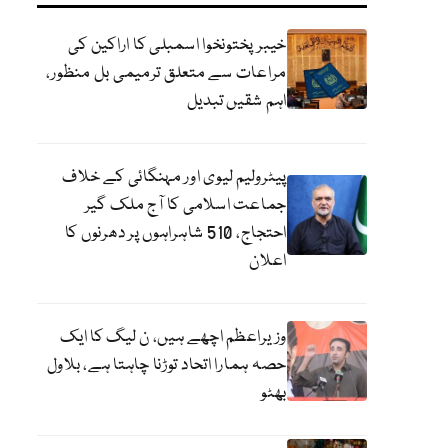
خیبرپختونخوا اسمبلی کا اراکین کی
مراعات سے متعلق ترمیمی بل منظور،
اہم شقیں تبدیل
پیٹرولیم لیوی اور مہنگائی کے خلاف
جماعت اسلامی کا آج ملک گیر
احتجاج، 510 شاہراہوں پر دھرنوں کا
اعلان
وزیراعظم اچھے ہیں، ن لیگ کا ایک
حصہ ہمارا اتحاد توڑنا چاہتا ہے، بلاول
بھٹو