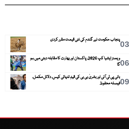
پنجاب حکومت نے گندم کی نئی قیمت مقرر کردی
0
ویمنز ایشیا کپ 2026، پاکستان اور بھارت کا مقابلہ دبئی میں ہو
0
گا
بانی پی ٹی آئی اور بشریٰ بی بی کی قیدِ تنہائی کیس، دلائل مکمل،
0
فیصلہ محفوظ