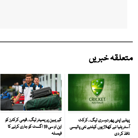
متعلقہ خبریں
کیریبین پریمیئر لیگ ، قومی کرکٹرز کو
پہلے اپنی پھر دوسری لیگ ، کرکٹ
این او سی 19 اگست کو جاری کرنے کا
آسٹریلیا نے کھلاڑیوں کیلئے نئی پالیسی
فیصلہ
نافذ کر دی