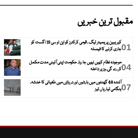
مقبول ترین خبریں
کیریبین پریمیئر لیگ ، قومی کرکٹرز کو این او سی 19 اگست کو
01
جاری کرنے کا فیصلہ
موجودہ نظام کہیں نہیں جا رہا، حکومت اپنی آئینی مدت مکمل
04
کرے گی، وزیر داخلہ
آئندہ 48 گھنٹوں میں بارشوں اور دریاؤں میں طغیانی کا خدشہ،
07
ہنگامی تیاریاں تیز