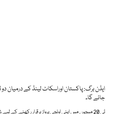
جائے گا۔
ٹی 20 میچوں میں اپنی اونچی پرواز برقرار رکھنے کے