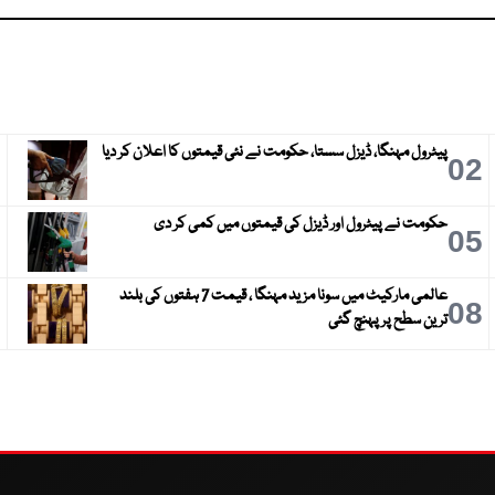
پیٹرول مہنگا، ڈیزل سستا، حکومت نے نئی قیمتوں کا اعلان کر دیا
3
02
حکومت نے پیٹرول اور ڈیزل کی قیمتوں میں کمی کر دی
6
05
عالمی مارکیٹ میں سونا مزید مہنگا ، قیمت 7 ہفتوں کی بلند
9
08
ترین سطح پر پہنچ گئی