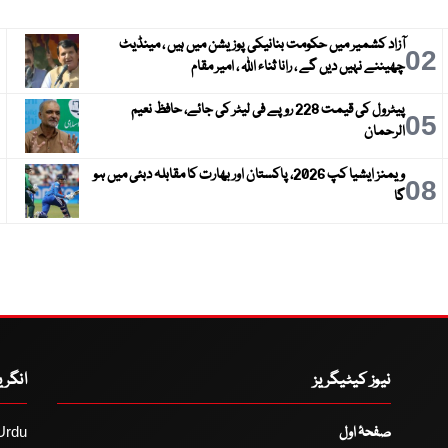
آزاد کشمیر میں حکومت بنانیکی پوزیشن میں ہیں ، مینڈیٹ
3
02
چھیننے نہیں دیں گے ، رانا ثناء اللہ ، امیر مقام
پیٹرول کی قیمت 228 روپے فی لیٹر کی جائے، حافظ نعیم
6
05
الرحمان
ویمنز ایشیا کپ 2026، پاکستان اور بھارت کا مقابلہ دبئی میں ہو
9
08
گا
نیوز کیٹیگریز
انگر
صفحۂ اول
Urdu