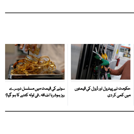
حکومت نے پیٹرول اور ڈیزل کی قیمتوں
سونے کی قیمت میں مسلسل دوسرے
میں کمی کر دی
روز ہوشربا اضافہ ، فی تولہ کتنے کا ہو گیا؟