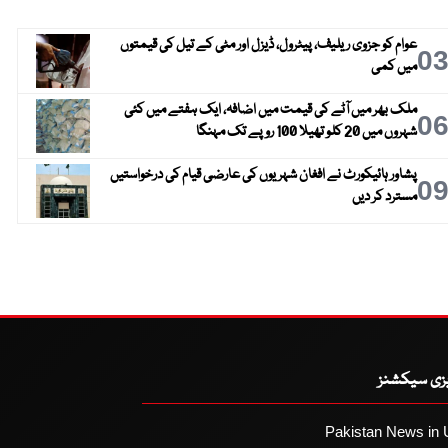
عوام کو جزوی ریلیف، پیٹرول، ڈیزل اور مٹی کے تیل کی قیمتوں
0
میں کمی
ملک بھر میں آٹے کی قیمت میں اضافہ، ایک ہفتے میں کئی
0
شہروں میں 20 کلو تھیلا 100 روپے تک مہنگا
پشاور ہائیکورٹ نے افغان شہریوں کی عارضی قیام کی درخواستیں
0
مسترد کر دیں
یزی سیکشنز
Pakistan News in 