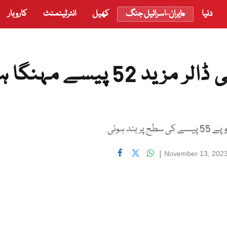
دنیا
ایران-اسرائیل جنگ
کھیل
انٹرٹینمنٹ
کاروبار
اڑان کا سلسلہ جاری، امریکی ڈالر مزید 52 پیسے مہنگ
|
November 13, 202