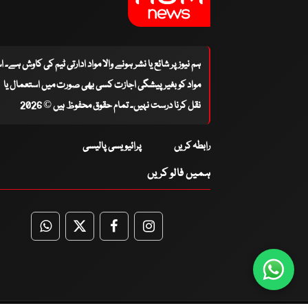
ہم نیوز پر شائع یا نشر ہونے والا مواد ادارتی ٹیم کی کاوش ہے۔ 
مواد کو بغیر پیشگی اجازت کسی بھی صورت میں استعمال یا
نقل کرنا درست نہیں۔ تمام حقوق محفوظ ہیں © 2026
رابطہ کریں
پرائیویسی پالیسی
ہمیں فالو کریں
WhatsApp
Twitter
Facebook
Facebook