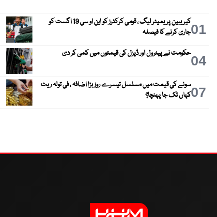
کیریبین پریمیئر لیگ ، قومی کرکٹرز کو این او سی 19 اگست کو
01
جاری کرنے کا فیصلہ
حکومت نے پیٹرول اور ڈیزل کی قیمتوں میں کمی کر دی
04
سونے کی قیمت میں مسلسل تیسرے روز بڑا اضافہ ، فی تولہ ریٹ
07
کہاں تک جا پہنچا؟