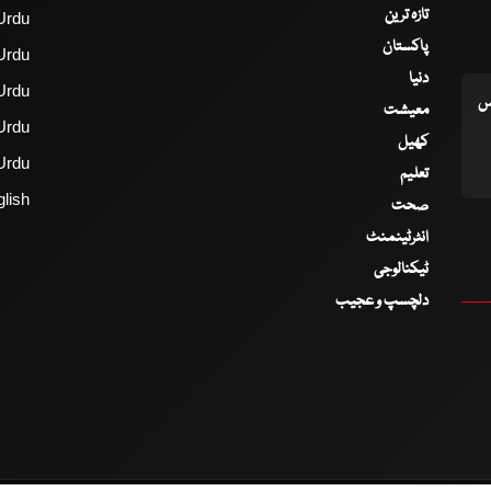
تازہ ترین
Urdu
پاکستان
Urdu
دنیا
Urdu
اس
معیشت
Urdu
کھیل
Urdu
تعلیم
lish
صحت
انٹرٹینمنٹ
ٹیکنالوجی
دلچسپ و عجیب