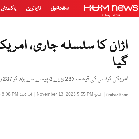
صفحۂ اول
تازہ ترین
پاکستان
8 Aug, 2026
گیا
امریکی کرنسی کی قیمت 287 روپے 3 پیسے سے بڑھ کر 287 روپے 55 پیسے کی سطح پر بند ہوئی
|
شائع
|
اپ ڈیٹ
3 8:08 PM
November 13, 2023 5:55 PM
Arshad Khan