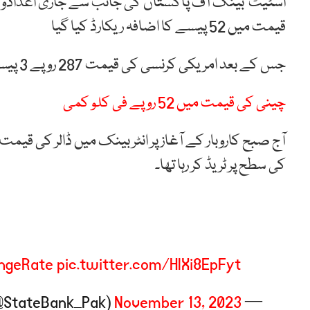
اسٹیٹ بینک آف پاکستان کی جانب سے جاری اعدادو شمار 
قیمت میں 52 پیسے کا اضافہ ریکارڈ کیا گیا
جس کے بعد امریکی کرنسی کی قیمت 287 روپے 3 پیسے سے بڑھ کر 287 روپے 55 پیسے کی سطح پر بند ہوئی۔
چینی کی قیمت میں 52 روپے فی کلو کمی
کی سطح پر ٹریڈ کر رہا تھا۔
ngeRate
pic.twitter.com/HlXi8EpFyt
November 13, 2023
— SBP (@StateBank_Pak)