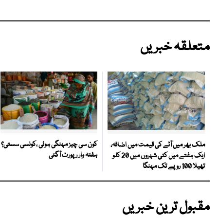
متعلقہ خبریں
کون سی چیز مہنگی ہوئی ،کونسی سستی؟
ملک بھر میں آٹے کی قیمت میں اضافہ،
ہفتہ وار رپورٹ آگئی
ایک ہفتے میں کئی شہروں میں 20 کلو
تھیلا 100 روپے تک مہنگا
مقبول ترین خبریں