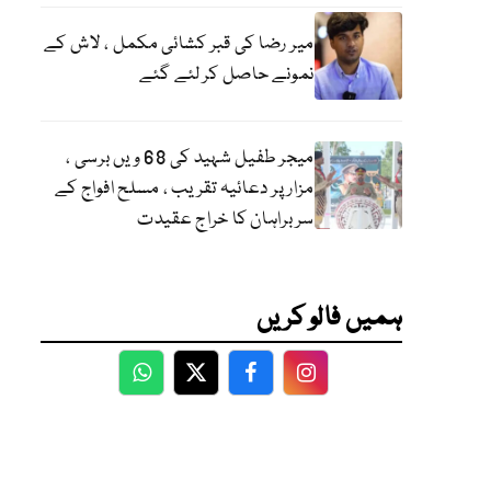
میر رضا کی قبر کشائی مکمل ، لاش کے
نمونے حاصل کر لئے گئے
میجر طفیل شہید کی 68 ویں برسی ،
مزار پر دعائیہ تقریب ، مسلح افواج کے
سربراہان کا خراج عقیدت
ہمیں فالو کریں
WhatsApp
Twitter
Facebook
Facebook