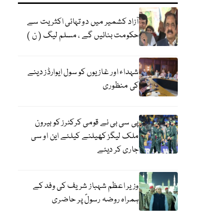
آزاد کشمیر میں دو تہائی اکثریت سے
حکومت بنائیں گے ، مسلم لیگ ( ن )
شہداء اور غازیوں کو سول ایوارڈز دینے
کی منظوری
پی سی بی نے قومی کرکٹرز کو بیرون
ملک لیگز کھیلنے کیلئے این او سی
جاری کر دیئے
وزیر اعظم شہباز شریف کی وفد کے
ہمراہ روضہ رسولؐ پر حاضری