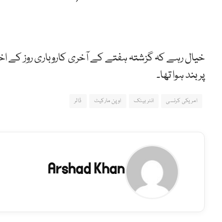
پر بند ہوا تھا۔
امریکی کرنسی
انٹر بینک
اوپن مارکیٹ
ڈالر
Arshad Khan