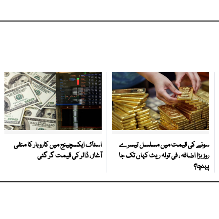
سونے کی قیمت میں مسلسل تیسرے
اسٹاک ایکسچینج میں کاروبار کا منفی
روز بڑا اضافہ ، فی تولہ ریٹ کہاں تک جا
آغاز ، ڈالر کی قیمت گر گئی
پہنچا؟