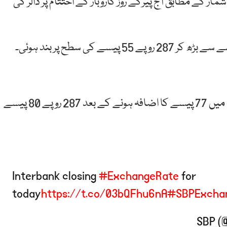
کے مطابق آج پیرکے روز کاروبار کے اختتام پر ڈالر کی
آج صبح کاروبار کے آغاز پر انٹر بینک میں ڈالر کی قیمت میں 77 پیسے کا اضافہ ہونے کے بعد 287 روپے 80 پیسے
Interbank closing
#ExchangeRate
for
today
https://t.co/03bQFhu6nA
#SBPExcha