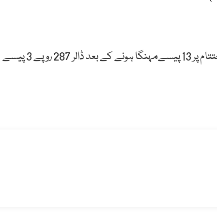
خیال رہے کہ گزشتہ ہفتے کے آخری کاروباری روز کے اختتام پر 13 پیسےمہنگا ہونے کے بعد ڈالر 287 روپے 3 پیسے