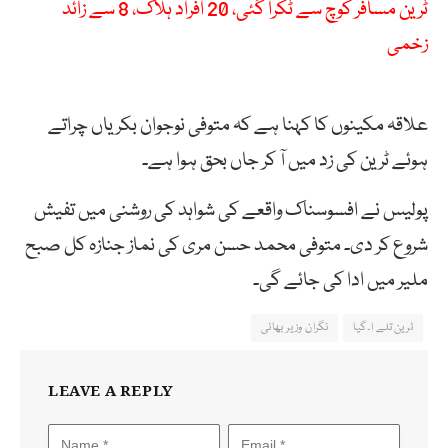
ٹرین مسافر کوچ سے ٹکرا گئی، 20 افراد ہلاک، 8 سے زائد
زخمی
علاقہ مکینوں کا کہنا ہے کہ متوفی نوجوان بکریاں چراتے
ہوئے ٹرین کی زد میں آ کر جاں بحق ہوا ہے۔
پولیس نے افسوسناک واقعے کی شواہد کی روشنی میں تفیش
شروع کر دی۔ متوفی محمد حسن مری کی نماز جنازہ کل صبح
ملیر میں ادا کی جائے گی۔
ٹرین تلے ا ٓ گیا
نگران وزیر بھائی
LEAVE A REPLY