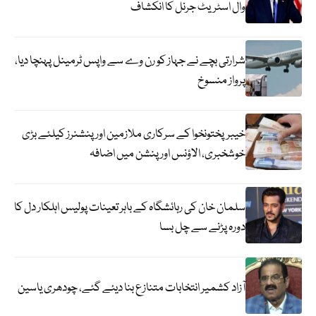
وال اسٹریٹ جرنل کا انکشاف
شرارتی بچے نے جہاز کو رن وے سے واپس ٹرمینل پہنچا دیا،
پرواز منسوخ
خیبرپختونخوا کے سرکاری ملازمین اور پنشنرز کیلئے بڑی
خوشخبری، الاؤنس اور پنشن میں اضافہ
سلمان خان کی رہائشگاہ کے باہر تعینات پولیس اہلکار دل کا
دورہ پڑنے سے چل بسا
آزاد کشمیر انتخابات متنازع بنا دیئے گئے، چودھری یاسین