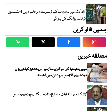
آزاد کشمیر انتخابات کے تیسرے مرحلے میں 4 نشستوں
کیلئے پولنگ کل ہو گی
ہمیں فالو کریں
WhatsApp
Twitter
Facebook
Faceboo
متعلقہ خبریں
خیبرپختونخوا کے سرکاری ملازمین اور پنشنرز کیلئے بڑی
خوشخبری، الاؤنس اور پنشن میں اضافہ
آزاد کشمیر انتخابات متنازع بنا دیئے گئے، چودھری یاسین