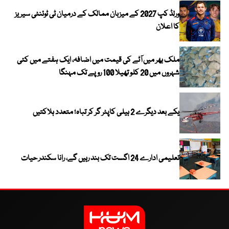
ورلڈ کپ 2027 کے میزبان ممالک کے درمیان ٹی ٹوئنٹی سیریز
کا اعلان
ملک بھر میں آٹے کی قیمت میں اضافہ، ایک ہفتے میں کئی
شہروں میں 20 کلو تھیلا 100 روپے تک مہنگا
یکے بعد دیگرے 2 ہیلی کاپٹر گر کر تباہ؛ متعدد ہلاکتیں
تعلیمی ادارے 24 اگست تک بند رہیں گے، رانا سکندر حیات