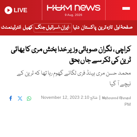
LIVE
9 Aug, 2026
صفحۂ اول
تازہ ترین
پاکستان
دنیا
ایران-اسرائیل جنگ
کھیل
انٹرٹینمنٹ
کراچی ، نگران صوبائی وزیر خدا بخش مری کا بھائی
ٹرین کی ٹکر سے جاں بحق
محمد حسن مری ہینڈ فری لگائے گھوم رہا تھا کہ ٹرین کے
نیچے آ گیا
|
شائع
November 12, 2023 2:10
Mehmood Ahmed
PM