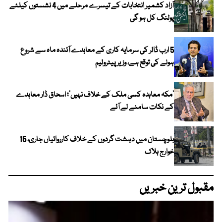
آزاد کشمیر انتخابات کے تیسرے مرحلے میں 4 نشستوں کیلئے
پولنگ کل ہو گی
5 ارب ڈالر کی سرمایہ کاری کے معاہدے آئندہ ماہ سے شروع
ہونے کی توقع ہے، وزیر پیٹرولیم
‘مکہ معاہدہ کسی ملک کے خلاف نہیں’؛ اسحاق ڈار معاہدے
کے نکات سامنے لے آئے
بلوچستان میں دہشت گردوں کے خلاف کارروائیاں جاری، 15
خوارج ہلاک
مقبول ترین خبریں