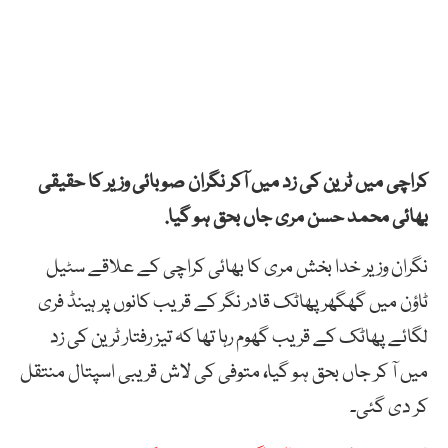
کراچی میں ٹرین کی زد میں آکر نگران صوبائی وزیر کا حقیقی
بھائی محمد حسن مری جاں بحق ہو گیا.
نگران وزیر خدا بخش مری کا بھائی کراچی کے علاقے سٹیل
ٹاؤن میں گھگھر پھاٹک قادر نگر کے قریب کانوں پر ہینڈ فری
لگائے پھاٹک کے قریب گھوم رہا تھا کہ تیز رفتار ٹرین کی زد
میں آ کر جاں بحق ہو گیا
،
متوفی کی لاش قریبی اسپتال منتقل
کر دی گئی۔