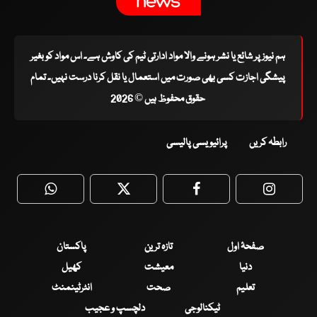
ہم نیوز پر شائع یا نشر ہونے والا مواد ادارتی ٹیم کی کاوش ہے۔ اس مواد کو بغیر
پیشگی اجازت کسی بھی صورت میں استعمال یا نقل کرنا درست نہیں۔ تمام
حقوق محفوظ ہیں © 2026
رابطہ کریں
پرائیویسی پالیسی
WhatsApp
Twitter
Facebook
Faceboo
صفحۂ اول
تازہ ترین
پاکستان
دنیا
معیشت
کھیل
تعلیم
صحت
انٹرٹینمنٹ
ٹیکنالوجی
دلچسپ و عجیب