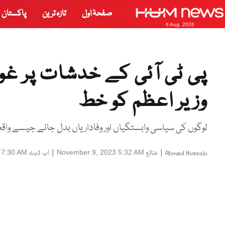
صفحۂ اول
تازہ ترین
پاکستان
6 Aug, 2026
پی ٹی آئی کے خدشات پر غو
وزیر اعظم کو خط
لوگوں کی سیاسی وابستگیاں اور وفاداریاں بدل جانے جیسے وا
|
شائع
|
اپ ڈیٹ
 7:30 AM
November 9, 2023 5:32 AM
Ahmed Hussain