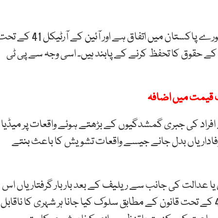
انہوں نے کہا کہ آزادانہ، منصفانہ اور مستند انتخابات پر پورے پاکستان میں اتفاق ہے اور آئین کے آرٹیکل 41
کے حقوق کا تحفظ کرنے کے پابند ہیں۔ اسی وجہ سے پی ٹی
نٹ قیمت میں اضافہ
فراد کی جبری گمشدگیوں کے بڑھتے ہوئے واقعات پر میڈیا
 وفاداریاں بدل جانے جیسے واقعات تشویش کا باعث بنتے
 یا عدالت کی جانب سے ریلیف کے بعد بار بار گرفتاریاں اس
معاملے کو مزید حساس بنا دیتی ہیں۔ آئین کے آرٹیکل 4 کے تحت قانون کے مطابق سلوک کیا جانا ہر شہری کا ناقابل