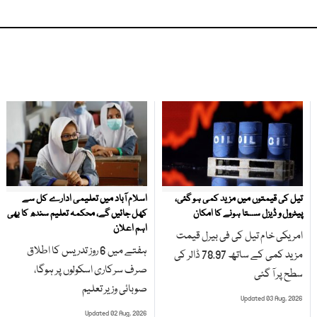
تیل کی قیمتوں میں مزید کمی ہو گئی،
اسلام آباد میں تعلیمی ادارے کل سے
پیٹرول و ڈیزل سستا ہونے کا امکان
کھل جائیں گے، محکمہ تعلیم سندھ کا بھی
اہم اعلان
امریکی خام تیل کی فی بیرل قیمت
ہفتے میں 6 روز تدریس کا اطلاق
مزید کمی کے ساتھ 78.97 ڈالر کی
صرف سرکاری اسکولوں پر ہوگا،
سطح پر آ گئی
صوبائی وزیر تعلیم
Updated 03 Aug, 2026
Updated 02 Aug, 2026