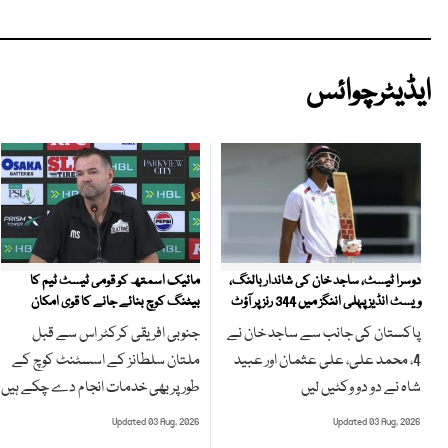
ایڈیٹرچوائس
مائیک اسمتھ کو قومی ٹیسٹ ٹیم کا
دوسرا ٹیسٹ، ساجد خان کی شاندار بالنگ،
بیٹنگ کوچ بنائے جانے کا قوی امکان
ویسٹ انڈیز پہلی اننگز میں 344 رنز پر آؤٹ
جنوبی افریقی کرکٹر اس سے قبل
پاکستان کی جانب سے ساجد خان نے
ملتان سلطانز کے اسسٹنٹ کوچ کے
4، محمد علی، علی عثمان اور عبید
طور پر بھی خدمات انجام دے چکے ہیں
شاہ نے دو دو وکٹیں لیں
Updated 03 Aug, 2026
Updated 03 Aug, 2026