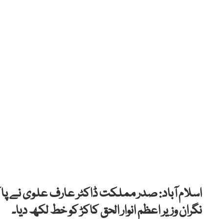
اسلام آباد: صدر مملکت ڈاکٹر عارف علوی نے پا
نگران وزیر اعظم انوار الحق کاکڑ کو خط لکھ دیا۔