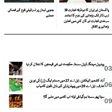
پاکستان اور ایران کا دوطرفہ تجارت 10
جنوبی لبنان پر اسرائیلی فوج کے فضائی
ارب ڈالر تک بڑھانے کے عزم کا اعادہ،
حملے
سرحدی تجارت اور کان کنی میں تعاون
بڑھانے پر اتفاق
پیٹرول مہنگا، ڈیزل سستا، حکومت نے نئی قیمتوں کا اعلان کر دیا
0
آزاد کشمیر الیکشن ، ایل اے 27 میں مسلم لیگ (ن) کی نورین
0
عارف ، ایل اے 28 میں پیپلز پارٹی کے بازل نقوی کامیاب
سونا پھر سستا ہوگیا،فی تولہ اب کتنے میں ملے گا؟
0