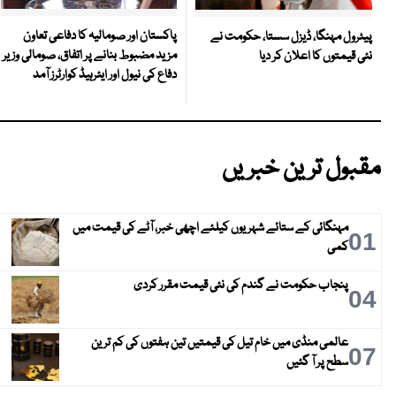
پاکستان اور صومالیہ کا دفاعی تعاون
پیٹرول مہنگا، ڈیزل سستا، حکومت نے
مزید مضبوط بنانے پر اتفاق، صومالی وزیر
نئی قیمتوں کا اعلان کر دیا
دفاع کی نیول اور ایئرہیڈ کوارٹرز آمد
مقبول ترین خبریں
مہنگائی کے ستائے شہریوں کیلئے اچھی خبر، آٹے کی قیمت میں
01
کمی
پنجاب حکومت نے گندم کی نئی قیمت مقرر کردی
04
عالمی منڈی میں خام تیل کی قیمتیں تین ہفتوں کی کم ترین
07
سطح پر آ گئیں