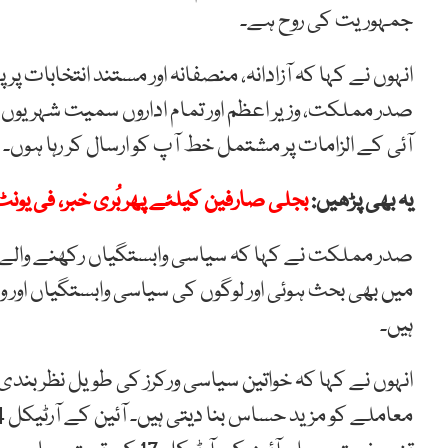
جمہوریت کی روح ہے۔
صدر مملکت، وزیر اعظم اور تمام اداروں سمیت شہریوں 
آئی کے الزامات پر مشتمل خط آپ کو ارسال کر رہا ہوں۔
یہ بھی پڑھیں:
بجلی صارفین کیلئے پھر بُری خبر، فی یو
صدر مملکت نے کہا کہ سیاسی وابستگیاں رکھنے والے ا
میں بھی بحث ہوئی اور لوگوں کی سیاسی وابستگیاں اور
ہیں۔
انہوں نے کہا کہ خواتین سیاسی ورکرز کی طویل نظر بندی