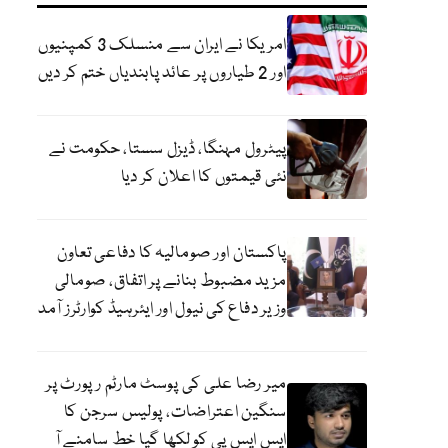
امریکا نے ایران سے منسلک 3 کمپنیوں
اور 2 طیاروں پر عائد پابندیاں ختم کر دیں
پیٹرول مہنگا، ڈیزل سستا، حکومت نے
نئی قیمتوں کا اعلان کر دیا
پاکستان اور صومالیہ کا دفاعی تعاون
مزید مضبوط بنانے پر اتفاق، صومالی
وزیر دفاع کی نیول اور ایئرہیڈ کوارٹرز آمد
میر رضا علی کی پوسٹ مارٹم رپورٹ پر
سنگین اعتراضات، پولیس سرجن کا
ایس ایس پی کو لکھا گیا خط سامنے آ