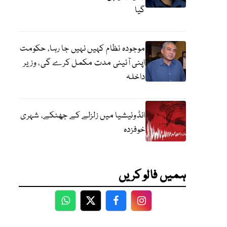
گیا
موجودہ نظام کہیں نہیں جا رہا، حکومت
اپنی آئینی مدت مکمل کرے گی، وزیر
داخلہ
انڈونیشیا میں زلزلے کے جھٹکے، شہری
خوفزدہ
ہمیں فالو کریں
WhatsApp
Twitter
Facebook
Facebook