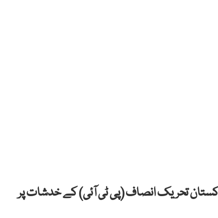
کستان تحریک انصاف (پی ٹی آئی) کے خدشات پر