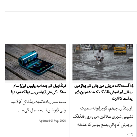
4 اگست تک دریاؤں میں پانی کے بہاؤ میں
فولڈ ایبل کے بعد اب رولیبل فون؟ سام
اضافے اور فلیش فلڈنگ کا خدشہ، این ڈی
سنگ کی نئی ڈیوائس نے تہلکہ مچا دیا
ایم اے کا الرٹ
سب سے زیادہ توجہ زیڈ نائن کوڈ نیم
راولپنڈی، جہلم، گوجرانوالہ سمیت
والی ڈیوائس نے حاصل کی ہے
نشیبی شہری علاقوں میں اربن فلڈنگ
Updated 01 Aug, 2026
اور بارش کا پانی جمع ہونے کا خدشہ
ہے