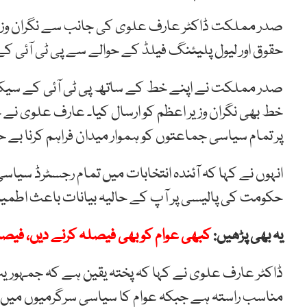
صدر مملکت ڈاکٹر عارف علوی کی جانب سے نگران وزیر اع
حقوق اور لیول پلیئنگ فیلڈ کے حوالے سے پی ٹی آئی ک
صدر مملکت نے اپنے خط کے ساتھ پی ٹی آئی کے سیکر
خط بھی نگران وزیر اعظم کو ارسال کیا۔ عارف علوی نے خ
پر تمام سیاسی جماعتوں کو ہموار میدان فراہم کرنا بے 
انہوں نے کہا کہ آئندہ انتخابات میں تمام رجسٹرڈ سیاس
حکومت کی پالیسی پر آپ کے حالیہ بیانات باعث اطمین
یہ بھی پڑھیں:
کبھی عوام کو بھی فیصلہ کرنے دیں، فیص
ڈاکٹر عارف علوی نے کہا کہ پختہ یقین ہے کہ جمہوریت
مناسب راستہ ہے جبکہ عوام کا سیاسی سرگرمیوں میں حصہ 