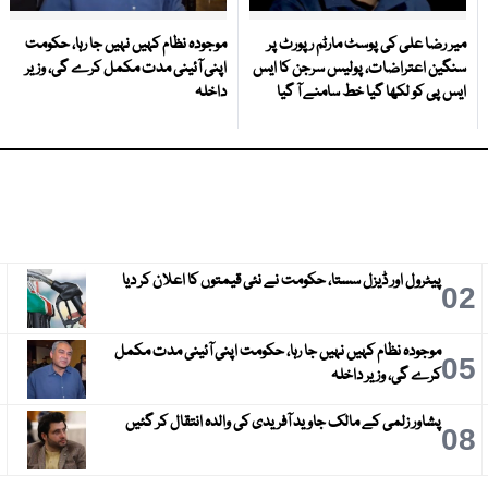
میر رضا علی کی پوسٹ مارٹم رپورٹ پر
موجودہ نظام کہیں نہیں جا رہا، حکومت
سنگین اعتراضات، پولیس سرجن کا ایس
اپنی آئینی مدت مکمل کرے گی، وزیر
ایس پی کو لکھا گیا خط سامنے آ گیا
داخلہ
پیٹرول اور ڈیزل سستا، حکومت نے نئی قیمتوں کا اعلان کر دیا
3
02
موجودہ نظام کہیں نہیں جا رہا، حکومت اپنی آئینی مدت مکمل
6
05
کرے گی، وزیر داخلہ
پشاور زلمی کے مالک جاوید آفریدی کی والدہ انتقال کر گئیں
9
08