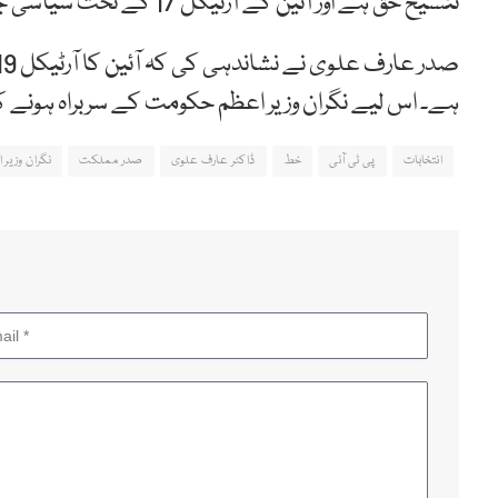
تنسیخ حق ہے اور آئین کے آرٹیکل 17 کے تحت سیاسی جماعت کی رکنیت یا تنظیم سازی کرنا ہر شہری کا حق ہے۔
ہے۔ اس لیے نگران وزیر اعظم حکومت کے سربراہ ہونے ک
انتخابات
پی ٹی آئی
خط
ڈاکٹر عارف علوی
صدر مملکت
نگران وزیر 