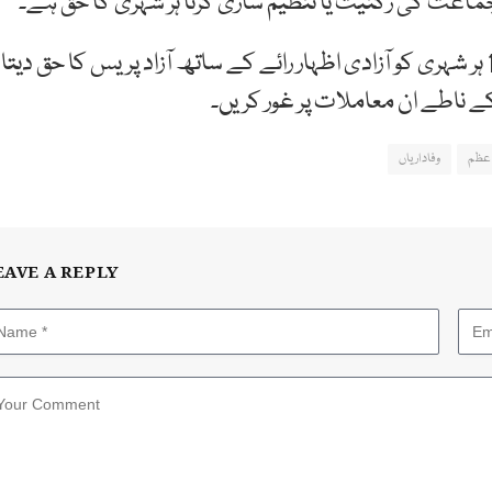
صدر عارف علوی نے نشاندہی کی کہ آئین کا آرٹیکل 19 ہر شہری کو آزادی اظہار رائے کے ساتھ آزاد پریس کا حق دیتا
ے ناطے ان معاملات پر غور کریں۔
اعظم
وفاداریاں
EAVE A REPLY