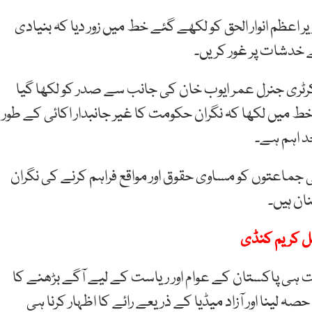
ظم انوار الحق کو لکھے گئے خط میں زور دیا کہ بنیادی
ے خدشات پر غور کریں۔
ٹری جنرل عمر ایوب خان کی جانب سے صدر کو لکھا گیا
ط میں لکھا کہ نگران حکومت کا غیر جانبدار اکائی کے طور
حد اہم ہے۔
ی جماعتوں کو مساوی حقوق اور مواقع فراہم کرنے کی نگران
ان ہیں۔
ل کریم کنڈی
 ہی پاکستان کے عوام اور ریاست کے لیے آگے بڑھنے کا
لینا اور آزاد میڈیا کے ذریعے رائے کا اظہار کرنا ہی