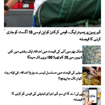
کیریبین پریمیئر لیگ ، قومی کرکٹرز کو این او سی 19 اگست کو جاری
آز
کرنے کا فیصلہ
چھی
ملک بھر میں آٹے کی قیمت میں اضافہ، ایک ہفتے میں کئی
شہروں میں 20 کلو تھیلا 100 روپے تک مہنگا
سونے کی قیمت میں مسلسل تیسرے روز بڑا اضافہ ، فی تولہ ریٹ
کہاں تک جا پہنچا؟
پی ٹی اے کا ای سم کے اجرا اور تبدیلی کی فیس کم کرنے کا
فیصلہ