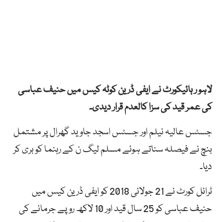
لاہو ر ہائیکورٹ نے ایفی ڈرین کوٹہ کیس میں حنیف عباسی
کی عمر قید کی سزا کالعدم قرار دیدی۔
جسٹس عالیہ نیلم اور جسٹس اسجد جاوید گھرال پر مشتمل
بنچ نے فیصلہ سناتے ہوئے مسلم لیگ ن کے رہنما کو بری کر
دیا۔
ٹرائل کورٹ نے 21 جولائی 2018 کو ایفی ڈرین کیس میں
حنیف عباسی کو 25 سال قید اور 10 لاکھ روپے جرمانے کی