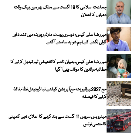
جماعت اسلامی کا 16 اگست سے ملک بھر میں بیک وقت
دھرنوں کا اعلان
میر رضا علی کیس: دوسری پوسٹ مارٹم رپورٹ میں تشدد اور
گولی لگنے کے اہم شواہد سامنے آگئے
میر رضا علی کیس، جبران ناصر کا تفتیشی ٹیم تبدیل کرنے کا
مطالبہ، والدین کا موقف بھی آ گیا
حج 2027: پرائیویٹ حج آپریشن کیلئے نیا ڈیجیٹل نظام نافذ
کرنے کا فیصلہ
میٹرو بس سروس 11 اگست سے بند کرنے کا اعلان، نجی کمپنی
کا حتمی نوٹس