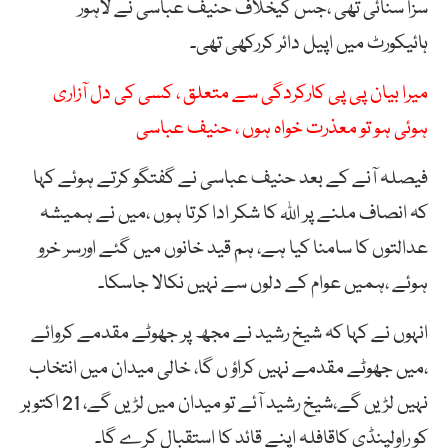
سزا سنائی تھی ،جس کیخلاف حنیف عباسی نے لاہور
ہائیکورٹ میں اپیل دائر کررکھی تھی۔
میرا بیان پی پی کارکردگی سے متعلق ، کسی کی دل آزاری
ہوئی ہو تو معذرت خواہ ہوں ، حنیف عباسی
فیصلہ آنے کے بعد حنیف عباسی نے گفتگو کرتے ہوئے کہا
کہ انصاف ملنے پر اللہ کا شکر ادا کرتا ہوں ،میں نے ہمیشہ
عدالتوں کا سامنا کیا ہے، ہم قید خانوں میں گئے اورسر خرو
ہوئے ،ہمیں عوام کے دلوں سے نہیں نکالا جاسکا۔
انہوں نے کہا کہ شیخ رشید نے مجھ پر جھوٹے مقدمے کروائے
،میں جھوٹے مقدمے نہیں کراؤ ں گا، خالی میدان میں انتخاب
نہیں لڑیں گے،شیخ رشید آئے تو میدان میں لڑیں گے، 21 اکتوبر
کو راولپنڈی کاقافلہ اپنے قائد کا استقبال کرے گا۔