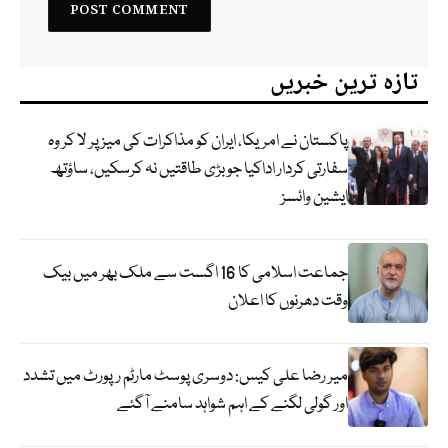
تازہ ترین خبریں
پاکستان نے امریکا، ایران کو مذاکرات کی میز پر لا کر وہ
سفارتی کردار اداکیا جو بڑی طاقتیں نہ کرسکیں، ساؤتھ
ایشین وائسز
جماعت اسلامی کا 16 اگست سے ملک بھر میں بیک
وقت دھرنوں کا اعلان
میر رضا علی کیس: دوسری پوسٹ مارٹم رپورٹ میں تشدد
اور گولی لگنے کے اہم شواہد سامنے آگئے