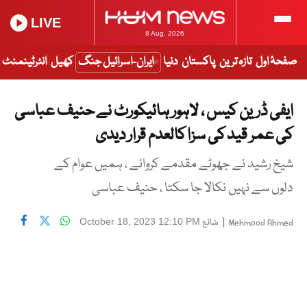
LIVE
8 Aug, 2026
صفحۂ اول
تازہ ترین
پاکستان
دنیا
ایران-اسرائیل جنگ
کھیل
انٹرٹینمنٹ
ایفی ڈرین کیس ، لاہور ہائیکورٹ نے حنیف عباسی
کی عمر قید کی سزا کالعدم قرار دیدی
شیخ رشید نے جھوٹے مقدمے کروائے ، ہمیں عوام کے
دلوں سے نہیں نکالا جا سکتا ، حنیف عباسی
|
شائع
October 18, 2023 12:10 PM
Mehmood Ahmed