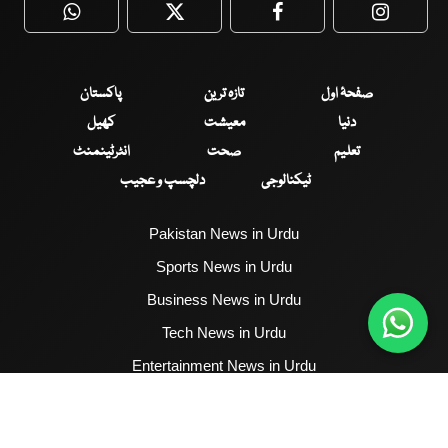
WhatsApp
Twitter
Facebook
Faceboo
صفحۂ اول
تازہ ترین
پاکستان
دنیا
معیشت
کھیل
تعلیم
صحت
انٹرٹینمنٹ
ٹیکنالوجی
دلچسپ و عجیب
Pakistan News in Urdu
Sports News in Urdu
Business News in Urdu
Tech News in Urdu
Entertainment News in Urdu
Health News in Urdu
Hum News English