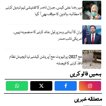
میر رضا علی کیس، جبران ناصر کا تفتیشی ٹیم تبدیل کرنے
کا مطالبہ، والدین کا موقف بھی آ گیا
ایران کا آبنائے ہرمز پر ٹول عائد کرنے کا منصوبہ نہیں،
امریکی نائب صدر
حج 2027: پرائیویٹ حج آپریشن کیلئے نیا ڈیجیٹل نظام
نافذ کرنے کا فیصلہ
ہمیں فالو کریں
WhatsApp
Twitter
Facebook
Faceboo
متعلقہ خبریں