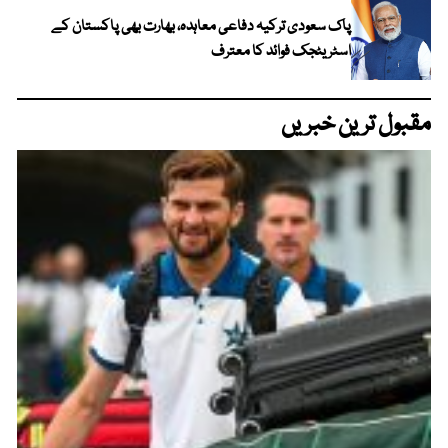
پاک سعودی ترکیہ دفاعی معاہدہ، بھارت بھی پاکستان کے
اسٹریٹجک فوائد کا معترف
مقبول ترین خبریں