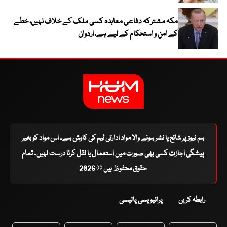
مکہ مشترکہ دفاعی معاہدہ کسی ملک کے خلاف نہیں، خطے
کے امن و استحکام کے لیے ہے، اردوان
ہم نیوز پر شائع یا نشر ہونے والا مواد ادارتی ٹیم کی کاوش ہے۔ اس مواد کو بغیر
پیشگی اجازت کسی بھی صورت میں استعمال یا نقل کرنا درست نہیں۔ تمام
حقوق محفوظ ہیں © 2026
رابطہ کریں
پرائیویسی پالیسی