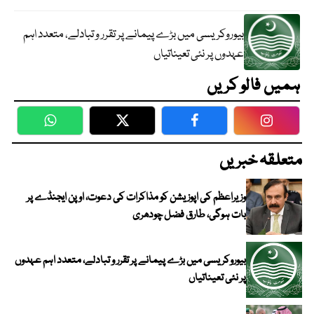
بیوروکریسی میں بڑے پیمانے پر تقرر و تبادلے، متعدد اہم
عہدوں پر نئی تعیناتیاں
ہمیں فالو کریں
WhatsApp
Twitter
Facebook
Faceboo
متعلقہ خبریں
وزیراعظم کی اپوزیشن کو مذاکرات کی دعوت، اوپن ایجنڈے پر
بات ہوگی، طارق فضل چودھری
بیوروکریسی میں بڑے پیمانے پر تقرر و تبادلے، متعدد اہم عہدوں
پر نئی تعیناتیاں