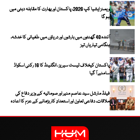
ویمنز ایشیا کپ 2026، پاکستان اور بھارت کا مقابلہ دبئی میں
ہو گا
آئندہ 48 گھنٹوں میں بارشوں اور دریاؤں میں طغیانی کا خدشہ،
ہنگامی تیاریاں تیز
پاکستان کیخلاف ٹیسٹ سیریز ، انگلینڈ کا 16 رکنی اسکواڈ
سامنے آ گیا
فیلڈ مارشل سید عاصم منیر اور صومالیہ کے وزیر دفاع کی
ملاقات، دفاعی تعاون اور استعدادِ کار بڑھانے کے عزم کا اعادہ