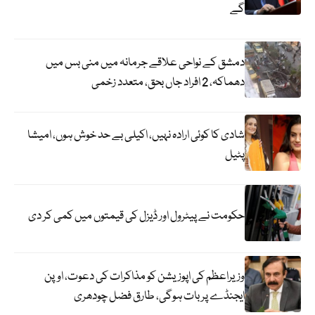
گے
دمشق کے نواحی علاقے جرمانہ میں منی بس میں
دھماکہ، 2 افراد جاں بحق، متعدد زخمی
شادی کا کوئی ارادہ نہیں، اکیلی بے حد خوش ہوں، امیشا
پٹیل
حکومت نے پیٹرول اور ڈیزل کی قیمتوں میں کمی کر دی
وزیراعظم کی اپوزیشن کو مذاکرات کی دعوت، اوپن
ایجنڈے پر بات ہوگی، طارق فضل چودھری