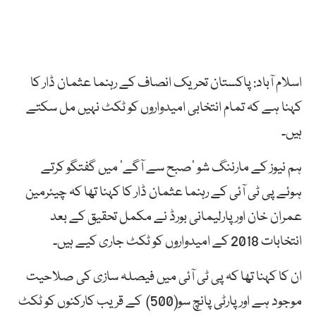
اسلام آباد: پاکستان تحریک انصاف کے رہنما عثمان ڈار کا
کہنا ہے کہ تمام انتخابی امیدواروں کو ٹکٹ نہیں مل سکتے
ہیں۔
ہم نیوز کے مارننگ شو ’صبح سے آگے‘ میں گفتگو کرتے
ہوئے پی ٹی آئی کے رہنما عثمان ڈار کا کہنا تھا کہ چیئرمین
عمران خان اور پارلیمانی بورڈ نے مکمل تحقیق کے بعد
انتخابات 2018 کے امیدواروں کو ٹکٹ جاری کیے ہیں۔
ان کا کہنا تھا کہ پی ٹی آئی میں فیصلہ سازی کی صلاحیت
موجود ہے اور پارٹی پانچ سو(500) کے قریب کارکنوں کو ٹکٹ