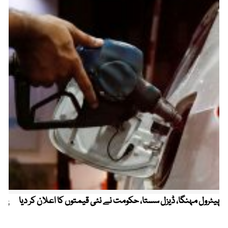
پیٹرول مہنگا، ڈیزل سستا، حکومت نے نئی قیمتوں کا اعلان کر دیا
پنج