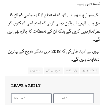
دے رہی ہے۔
ایک سوال پر انہوں نے کہا کہ احتجاج کرنا ہرسیاسی کارکن کا
حق ہے۔ انہوں نے یقین دہانی کرائی کہ احتجاجی کارکنوں کو
نظرانداز نہیں کریں گے بلکہ ان کے تحفظات کا جائزہ بھی لیں
گے۔
انہوں نے امید ظاہر کی کہ 2018 میں ملکی تاریخ کے بہترین
انتخابات ہوں گے۔
انتخابات 2018
پارٹی ٹکٹ
صبح سے آگے
عثمان ڈار
LEAVE A REPLY