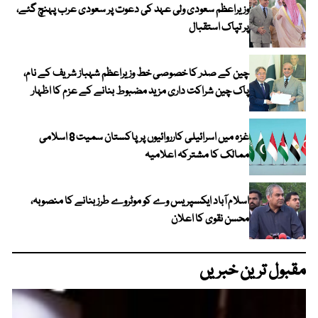
وزیراعظم سعودی ولی عہد کی دعوت پر سعودی عرب پہنچ گئے،
پر تپاک استقبال
چین کے صدر کا خصوصی خط وزیراعظم شہباز شریف کے نام،
پاک چین شراکت داری مزید مضبوط بنانے کے عزم کا اظہار
غزہ میں اسرائیلی کارروائیوں پر پاکستان سمیت 8 اسلامی
ممالک کا مشترکہ اعلامیہ
اسلام آباد ایکسپریس وے کو موٹروے طرز بنانے کا منصوبہ،
محسن نقوی کا اعلان
مقبول ترین خبریں