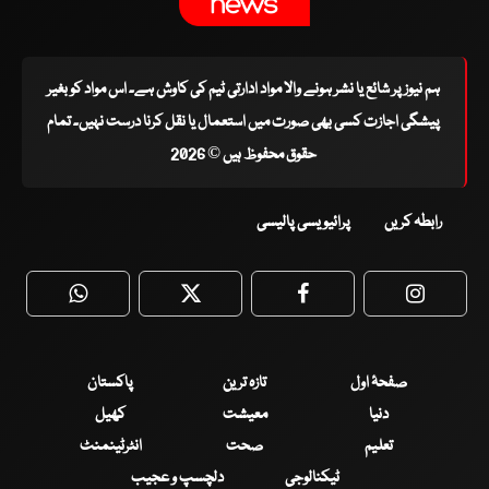
ہم نیوز پر شائع یا نشر ہونے والا مواد ادارتی ٹیم کی کاوش ہے۔ اس مواد کو بغیر
پیشگی اجازت کسی بھی صورت میں استعمال یا نقل کرنا درست نہیں۔ تمام
حقوق محفوظ ہیں © 2026
رابطہ کریں
پرائیویسی پالیسی
WhatsApp
Twitter
Facebook
Faceboo
صفحۂ اول
تازہ ترین
پاکستان
دنیا
معیشت
کھیل
تعلیم
صحت
انٹرٹینمنٹ
ٹیکنالوجی
دلچسپ و عجیب