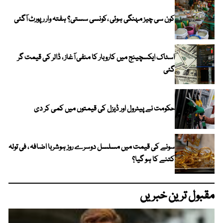
کون سی چیز مہنگی ہوئی ،کونسی سستی؟ ہفتہ وار رپورٹ آگئی
اسٹاک ایکسچینج میں کاروبار کا منفی آغاز ، ڈالر کی قیمت گر
گئی
حکومت نے پیٹرول اور ڈیزل کی قیمتوں میں کمی کر دی
سونے کی قیمت میں مسلسل دوسرے روز ہوشربا اضافہ ، فی تولہ
کتنے کا ہو گیا؟
مقبول ترین خبریں