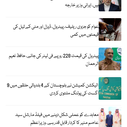
ہیں، ایرانی وزیر خارجہ
عوام کو جزوی ریلیف، پیٹرول، ڈیزل اور مٹی کے تیل کی
قیمتوں میں کمی
پیٹرول کی قیمت 228 روپے فی لیٹر کی جائے، حافظ نعیم
الرحمان
الیکشن کمیشن نے بلوچستان کے 4 بلدیاتی حلقوں میں 9
اگست کی پولنگ ملتوی کردی
معاہدے کو عملی شکل دینے میں فیلڈ مارشل سید
عاصم منیر کا کردار قابل قدر ہے، وزیراعظم