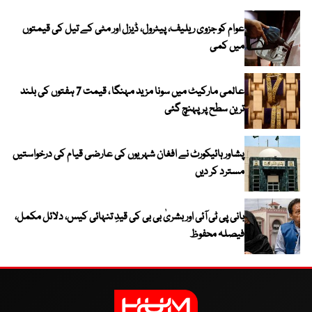
عوام کو جزوی ریلیف، پیٹرول، ڈیزل اور مٹی کے تیل کی قیمتوں
میں کمی
عالمی مارکیٹ میں سونا مزید مہنگا ، قیمت 7 ہفتوں کی بلند
ترین سطح پر پہنچ گئی
پشاور ہائیکورٹ نے افغان شہریوں کی عارضی قیام کی درخواستیں
مسترد کر دیں
بانی پی ٹی آئی اور بشریٰ بی بی کی قیدِ تنہائی کیس، دلائل مکمل،
فیصلہ محفوظ