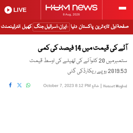
LIVE
8 Aug, 2026
صفحۂ اول
تازہ ترین
پاکستان
دنیا
ایران-اسرائیل جنگ
کھیل
انٹرٹینمنٹ
آٹے کی قیمت میں 14 فیصد کی کمی
ستمبرمیں 20 کلوآٹے کی تھیلے کی اوسط قیمت
2819.53 روپے ریکارڈکی گئی
|
شائع
October 7, 2023 8:12 PM
Hasnat Mughal