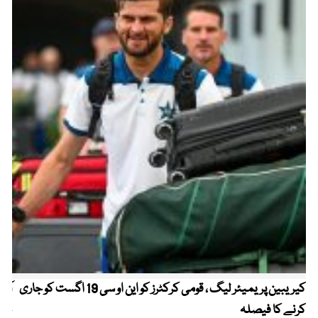
کیریبین پریمیئر لیگ ، قومی کرکٹرز کو این او سی 19 اگست کو جاری
آز
کرنے کا فیصلہ
چھی