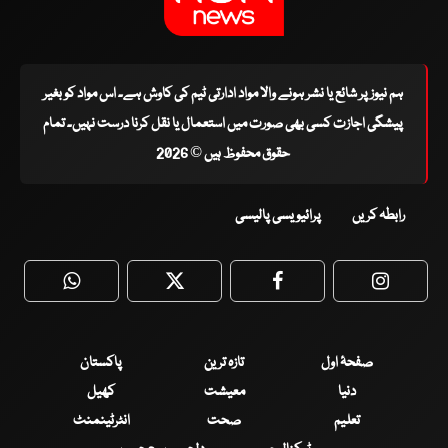
ہم نیوز پر شائع یا نشر ہونے والا مواد ادارتی ٹیم کی کاوش ہے۔ اس مواد کو بغیر
پیشگی اجازت کسی بھی صورت میں استعمال یا نقل کرنا درست نہیں۔ تمام
حقوق محفوظ ہیں © 2026
رابطہ کریں
پرائیویسی پالیسی
WhatsApp
Twitter
Facebook
Faceboo
صفحۂ اول
تازہ ترین
پاکستان
دنیا
معیشت
کھیل
تعلیم
صحت
انٹرٹینمنٹ