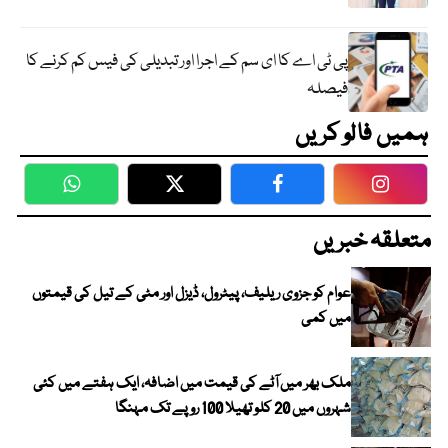
پی ٹی اے کا ای سم کے اجرا اور تبدیلی کی فیس کم کرنے کا
فیصلہ
ہمیں فالو کریں
WhatsApp
Twitter
Facebook
Faceboo
متعلقہ خبریں
عوام کو جزوی ریلیف، پیٹرول، ڈیزل اور مٹی کے تیل کی قیمتوں
میں کمی
ملک بھر میں آٹے کی قیمت میں اضافہ، ایک ہفتے میں کئی
شہروں میں 20 کلو تھیلا 100 روپے تک مہنگا