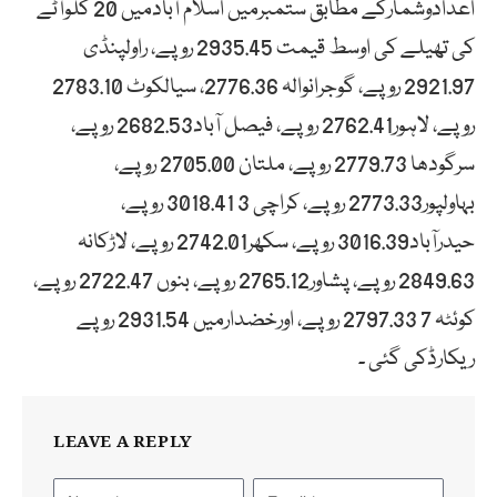
اعدادوشمارکے مطابق ستمبرمیں اسلام آبادمیں 20 کلوآٹے
کی تھیلے کی اوسط قیمت 2935.45 روپے، راولپنڈی
2921.97 روپے، گوجرانوالہ 2776.36، سیالکوٹ 2783.10
روپے، لاہور2762.41 روپے، فیصل آباد2682.53 روپے،
سرگودھا 2779.73 روپے، ملتان 2705.00 روپے،
بہاولپور2773.33 روپے، کراچی 3 3018.41 روپے،
حیدرآباد3016.39 روپے، سکھر2742.01 روپے، لاڑکانہ
2849.63 روپے، پشاور2765.12 روپے، بنوں 2722.47 روپے،
کوئٹہ 7 2797.33 روپے، اورخضدارمیں 2931.54 روپے
ریکارڈکی گئی ۔
LEAVE A REPLY