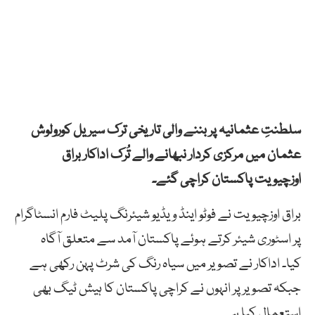
سلطنتِ عثمانیہ پر بننے والی تاریخی ترک سیریل کورولوش
عثمان میں مرکزی کردار نبھانے والے تُرک اداکار براق
اوزچیویت پاکستان کراچی گئے۔
براق اوزچیویت نے فوٹو اینڈ ویڈیو شیئرنگ پلیٹ فارم انسٹاگرام
پر اسٹوری شیئر کرتے ہوئے پاکستان آمد سے متعلق آگاہ
کیا۔ اداکار نے تصویر میں سیاہ رنگ کی شرٹ پہن رکھی ہے
جبکہ تصویر پر انہوں نے کراچی پاکستان کا ہیش ٹیگ بھی
استعمال کیا ہے۔