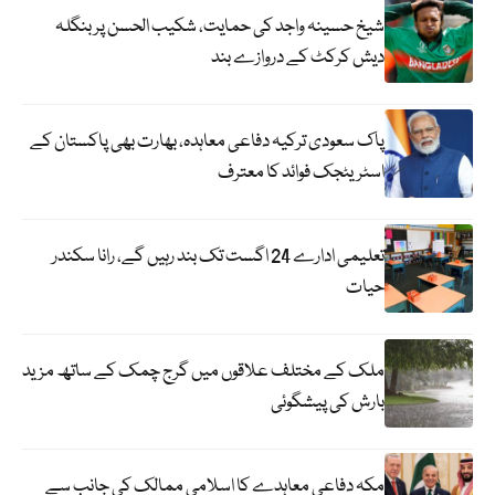
شیخ حسینہ واجد کی حمایت، شکیب الحسن پر بنگلہ
دیش کرکٹ کے دروازے بند
پاک سعودی ترکیہ دفاعی معاہدہ، بھارت بھی پاکستان کے
اسٹریٹجک فوائد کا معترف
تعلیمی ادارے 24 اگست تک بند رہیں گے، رانا سکندر
حیات
ملک کے مختلف علاقوں میں گرج چمک کے ساتھ مزید
بارش کی پیشگوئی
مکہ دفاعی معاہدے کا اسلامی ممالک کی جانب سے