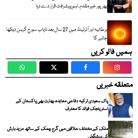
بھرپور خیرمقدم، اہم پیشرفت قرار دے دیا
برطانیہ اور آئرلینڈ میں 27 سال بعد نایاب سورج گرہن دیکھا
جائے گا
ہمیں فالو کریں
WhatsApp
Twitter
Facebook
Faceboo
متعلقہ خبریں
پاک سعودی ترکیہ دفاعی معاہدہ، بھارت بھی پاکستان کے
اسٹریٹجک فوائد کا معترف
ملک کے مختلف علاقوں میں گرج چمک کے ساتھ مزید بارش
کی پیشگوئی