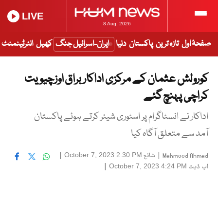
LIVE
8 Aug, 2026
صفحۂ اول
تازہ ترین
پاکستان
دنیا
ایران-اسرائیل جنگ
کھیل
انٹرٹینمنٹ
کورولش عثمان کے مرکزی اداکار براق اوزچیویت
کراچی پہنچ گئے
اداکار نے انسٹاگرام پر اسٹوری شیئر کرتے ہوئے پاکستان
آمد سے متعلق آگاہ کیا
|
شائع
|
October 7, 2023 2:30 PM
Mehmood Ahmed
اپ ڈیٹ
|
October 7, 2023 4:24 PM