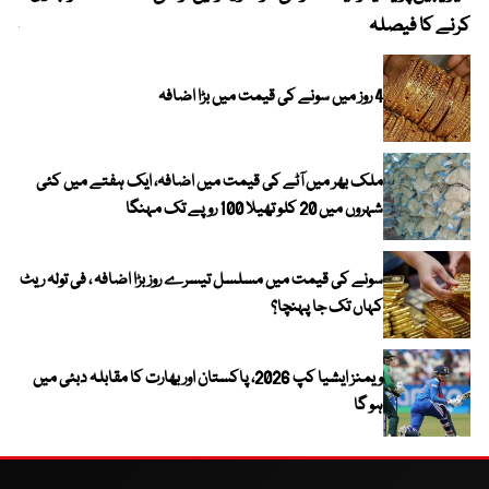
کرنے کا فیصلہ
چھی
4 روز میں سونے کی قیمت میں بڑا اضافہ
ملک بھر میں آٹے کی قیمت میں اضافہ، ایک ہفتے میں کئی
شہروں میں 20 کلو تھیلا 100 روپے تک مہنگا
سونے کی قیمت میں مسلسل تیسرے روز بڑا اضافہ ، فی تولہ ریٹ
کہاں تک جا پہنچا؟
ویمنز ایشیا کپ 2026، پاکستان اور بھارت کا مقابلہ دبئی میں
ہو گا