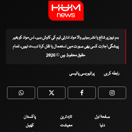
ہم نیوز پر شائع یا نشر ہونے والا مواد ادارتی ٹیم کی کاوش ہے۔ اس مواد کو بغیر
پیشگی اجازت کسی بھی صورت میں استعمال یا نقل کرنا درست نہیں۔ تمام
حقوق محفوظ ہیں © 2026
رابطہ کریں
پرائیویسی پالیسی
WhatsApp
Twitter
Facebook
Faceboo
صفحۂ اول
تازہ ترین
پاکستان
دنیا
معیشت
کھیل