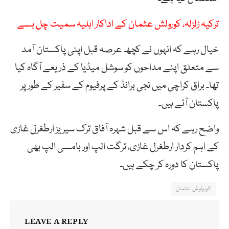
ترکیہ زلزلہ، کورولش عثمان کے اداکار اہلیہ سمیت چل بسے
خیال رہے کہ انہوں نے کچھ عرصہ قبل اپنی پاکستان آمد
سے متعلق اپنے مداحوں کو سوشل میڈیا کے ذریعے آگاہ کیا
تھا۔ براق کراچی میں نجی برانڈ کے پرفیوم کے سفیر کے طور پر
پاکستان آئے ہیں۔
واضح رہے کہ اس سے قبل شہرہ آفاق ترک سیریز ارطغرل غازی
کے اہم کردار ارطغرل غازی، ترگت الپ اور بامسی الپ بھی
پاکستان کا دورہ کر چکے ہیں۔
کورولوش عثمان
LEAVE A REPLY