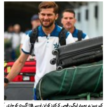
کیریبین پریمیئر لیگ ، قومی کرکٹرز کو این او سی 19 اگست کو جاری
آز