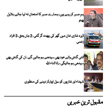
ہم صبر کر رہے ہیں، ہمارے صبر کا امتحان نہ لیا جائے، بلاول
بھٹو
ڈیرہ غازی خان میں گھر کی چھت گر گئی ، 2 جاں بحق ، 3 افراد
زخمی
الٹی گنتی والے خود بھی سیدھے ہو جائیں گے ، ان کی گنتی بھی
سیدھی ہو جائیگی ، رانا ثناء اللہ
شہداء اور غازیوں کو سول ایوارڈز دینے کی منظوری
مقبول ترین خبریں