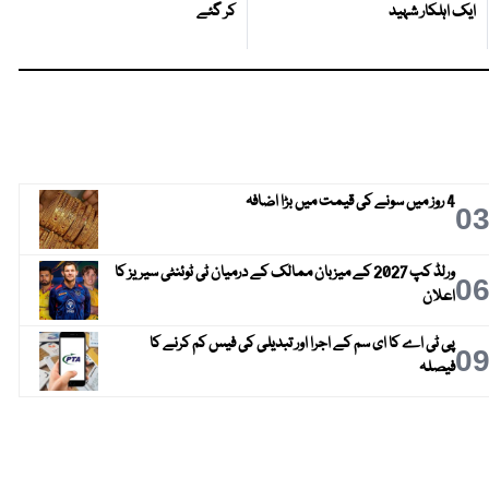
ایک اہلکار شہید
کر گئے
4 روز میں سونے کی قیمت میں بڑا اضافہ
0
ورلڈ کپ 2027 کے میزبان ممالک کے درمیان ٹی ٹوئنٹی سیریز کا
0
اعلان
پی ٹی اے کا ای سم کے اجرا اور تبدیلی کی فیس کم کرنے کا
0
فیصلہ