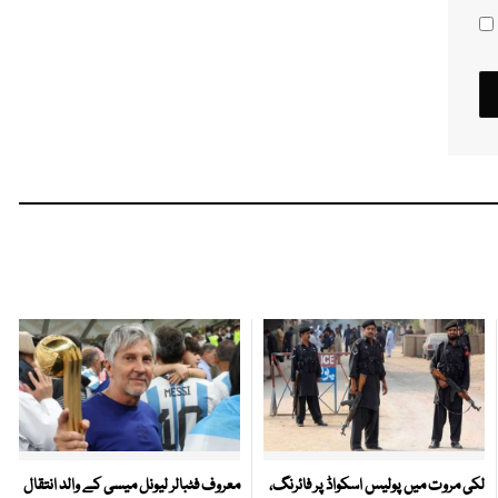
لکی مروت میں پولیس اسکواڈ پر فائرنگ،
معروف فٹبالر لیونل میسی کے والد انتقال