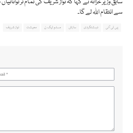
سابق وزیر خزانہ نے کہا کہ نواز شریف کی تمام تر توانائ
سے انتقام اللہ لے گا۔
پی ٹی آئی
دہشتگردی
سازش
مسلم لیگ ن
معیشت
نواز شریف