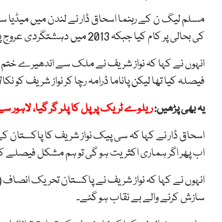
مسلم لیگ ن کے رہنما اسحاق ڈار نے لندن میں میڈیا
کی بحالی پر کام کیا جبکہ 2013 میں دہشتگردی عروج پر تھی تو ہم نے اس پر قابو پایا۔
انہوں نے کہا کہ نواز شریف نے ملک سے اندھیرے ختم ک
فیصلہ کیا تھا لیکن پاناما ڈرامہ رچا کر نواز شریف کو نکالا
یہ بھی پڑھیں:
ریلوے ٹریک پر پل کا پلر گر گیا، لاہور 
اسحاق ڈار نے کہا کہ سی پیک نواز شریف کا پاکستان 
اب پھر اگر ہماری اکثریت ہو گی تو ہم مشکل فیصلے ک
انہوں نے کہا کہ نواز شریف نے پاکستان تحریک انصاف 
سازش کرنے والے بے نقاب ہو گئے۔