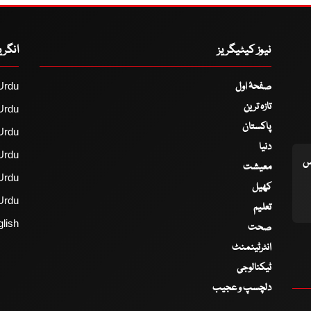
نیوز کیٹیگریز
انگر
صفحۂ اول
Urdu
تازہ ترین
Urdu
پاکستان
Urdu
دنیا
Urdu
اس
معیشت
Urdu
کھیل
Urdu
تعلیم
lish
صحت
انٹرٹینمنٹ
ٹیکنالوجی
دلچسپ و عجیب