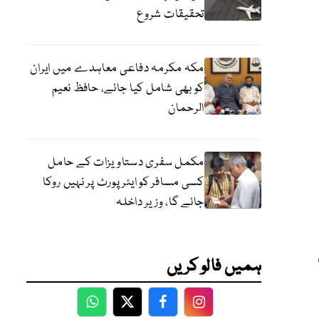
تحقیقات شروع
مکہ مکرمہ دفاعی معاہدے میں ایران
کو بھی شامل کیا جائے، حافظ نعیم
الرحمان
مکمل سفری دستاویزات کے حامل
کسی مسافر کو ایئرپورٹ پر نہیں روکا
جائے گا، وزیر داخلہ
ہمیں فالو کریں
WhatsApp
Twitter
Facebook
Facebook