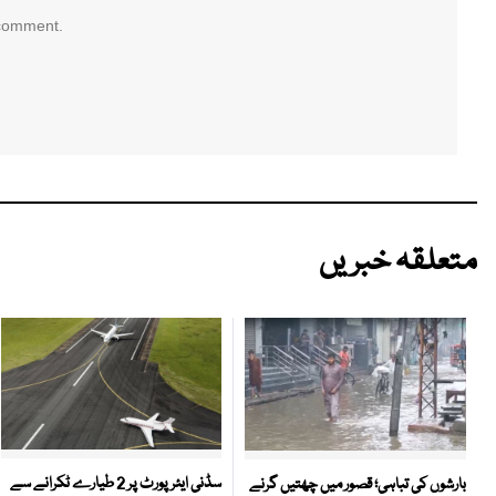
 comment.
متعلقہ خبریں
سڈنی ایئرپورٹ پر 2 طیارے ٹکرانے سے
بارشوں کی تباہی؛ قصور میں چھتیں گرنے