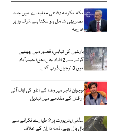
مکہ مکرمہ دفاعی معاہدے میں جلد
مصر بھی شامل ہو سکتا ہے، ترک وزیر
خارجہ
بارشوں کی تباہی؛ قصور میں چھتیں
گرنے سے 2 افراد جاں بحق؛ حیدرآباد
میں 3 نوجوان ڈوب گئے
نوجوان تاجر میر رضا کے اغوا کی ایف آئی
آر قتل کے مقدمے میں تبدیل
سڈنی ایئرپورٹ پر 2 طیارے ٹکرانے سے
بال بال بچے، ذمہ داران کے خلاف