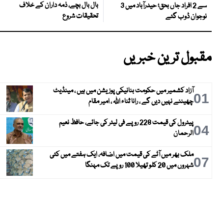
بال بال بچے، ذمہ داران کے خلاف
سے 2 افراد جاں بحق؛ حیدرآباد میں 3
تحقیقات شروع
نوجوان ڈوب گئے
مقبول ترین خبریں
آزاد کشمیر میں حکومت بنانیکی پوزیشن میں ہیں ، مینڈیٹ
01
چھیننے نہیں دیں گے ، رانا ثناء اللہ ، امیر مقام
پیٹرول کی قیمت 228 روپے فی لیٹر کی جائے، حافظ نعیم
04
الرحمان
ملک بھر میں آٹے کی قیمت میں اضافہ، ایک ہفتے میں کئی
07
شہروں میں 20 کلو تھیلا 100 روپے تک مہنگا