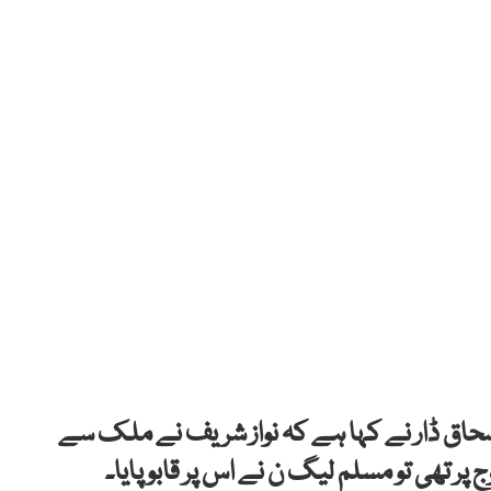
 اسحاق ڈار نے کہا ہے کہ نواز شریف نے ملک سے