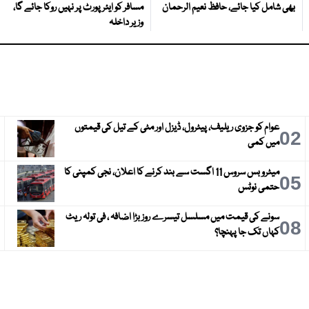
بھی شامل کیا جائے، حافظ نعیم الرحمان
مسافر کو ایئرپورٹ پر نہیں روکا جائے گا،
وزیر داخلہ
عوام کو جزوی ریلیف، پیٹرول، ڈیزل اور مٹی کے تیل کی قیمتوں
3
02
میں کمی
میٹرو بس سروس 11 اگست سے بند کرنے کا اعلان، نجی کمپنی کا
6
05
حتمی نوٹس
سونے کی قیمت میں مسلسل تیسرے روز بڑا اضافہ ، فی تولہ ریٹ
9
08
کہاں تک جا پہنچا؟