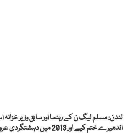
لندن: مسلم لیگ ن کے رہنما اور سابق وزیر خزانہ
اندھیرے ختم کیے اور 2013 میں دہشتگردی عروج پر تھی تو مسلم لیگ ن نے اس پر قابو پایا۔