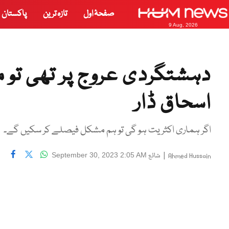
صفحۂ اول
تازہ ترین
پاکستان
9 Aug, 2026
دہشتگردی عروج پر تھی تو مس
اسحاق ڈار
اگر ہماری اکثریت ہو گی تو ہم مشکل فیصلے کر سکیں گے۔
|
شائع
September 30, 2023 2:05 AM
Ahmed Hussain