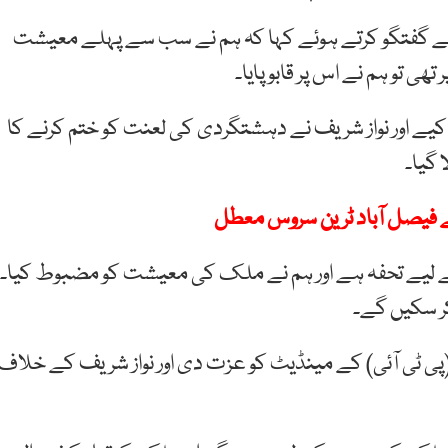
 سے گفتگو کرتے ہوئے کہا کہ ہم نے سب سے پہلے معیشت
یے اور نواز شریف نے دہشتگردی کی لعنت کو ختم کرنے کا
 گیا۔
سے فیصل آباد ٹرین سروس معطل
کے لیے تحفہ ہے اور ہم نے ملک کی معیشت کو مضبوط کیا۔
ر سکیں گے۔
(پی ٹی آئی) کے مینڈیٹ کو عزت دی اور نواز شریف کے خلاف