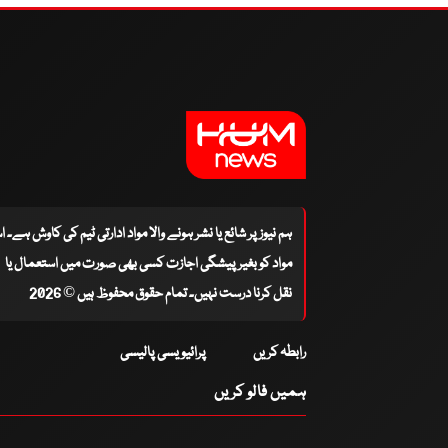
ہم نیوز پر شائع یا نشر ہونے والا مواد ادارتی ٹیم کی کاوش ہے۔ 
مواد کو بغیر پیشگی اجازت کسی بھی صورت میں استعمال یا
نقل کرنا درست نہیں۔ تمام حقوق محفوظ ہیں © 2026
رابطہ کریں
پرائیویسی پالیسی
ہمیں فالو کریں