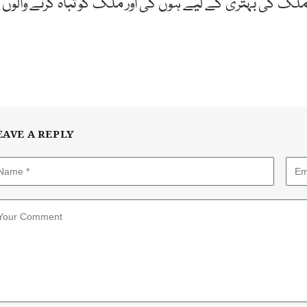
یاں ملک کی بہتری کے لیے ہوں گی اور ملک کو تباہ کرنے والوں
EAVE A REPLY