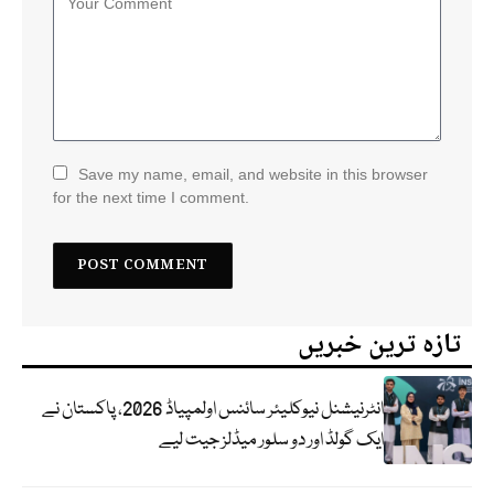
Save my name, email, and website in this browser
for the next time I comment.
تازہ ترین خبریں
انٹرنیشنل نیوکلیئر سائنس اولمپیاڈ 2026، پاکستان نے
ایک گولڈ اور دو سلور میڈلز جیت لیے