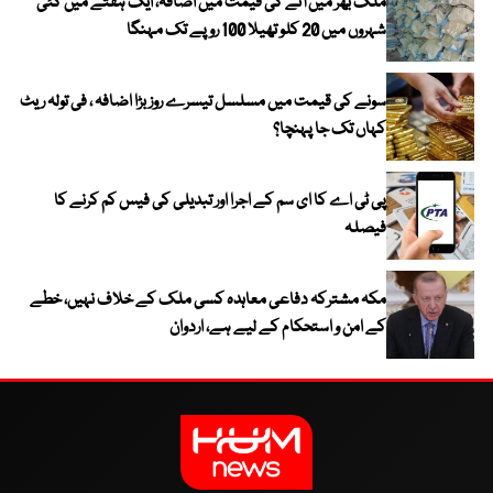
ملک بھر میں آٹے کی قیمت میں اضافہ، ایک ہفتے میں کئی
شہروں میں 20 کلو تھیلا 100 روپے تک مہنگا
سونے کی قیمت میں مسلسل تیسرے روز بڑا اضافہ ، فی تولہ ریٹ
کہاں تک جا پہنچا؟
پی ٹی اے کا ای سم کے اجرا اور تبدیلی کی فیس کم کرنے کا
فیصلہ
مکہ مشترکہ دفاعی معاہدہ کسی ملک کے خلاف نہیں، خطے
کے امن و استحکام کے لیے ہے، اردوان