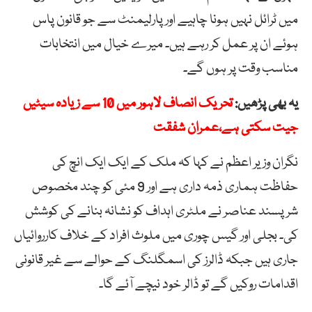
میں ٹرائل نہیں ہونا چاہیے اور پارلیمنٹ سے جو قانون پاس
ہوئے ان پر عمل کر رہے ہیں۔ میرے خیال میں انتخابات
مناسب وقت پر ہوں گے۔
یہ بھی پڑھیں:
تحریک انصاف لاہور میں 10 سے زیادہ سیٹیں
جیت سکتی ہے،عمران شفقت
نگران وزیر اعظم نے کہا کہ ملک کے ایک ایک انچ کی
حفاظت ہماری ذمہ داری ہے اور 9 مئی کو چند مخصوص
شرپسند عناصر نے ملٹری اہداف کو نشانہ بنانے کی کوشش
کی۔ بجلی اور گیس چوری میں ملوث افراد کے خلاف کارروائیاں
جاری ہیں جبکہ ڈالرز کی اسمگلنگ کے حوالے سے غیر قانونی
اقدامات روکیں گے تو ڈالر خود نیچے آئے گا۔