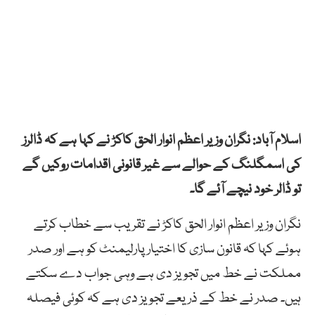
اسلام آباد: نگران وزیر اعظم انوار الحق کاکڑ نے کہا ہے کہ ڈالرز
کی اسمگلنگ کے حوالے سے غیر قانونی اقدامات روکیں گے
تو ڈالر خود نیچے آئے گا۔
نگران وزیر اعظم انوار الحق کاکڑ نے تقریب سے خطاب کرتے
ہوئے کہا کہ قانون سازی کا اختیار پارلیمنٹ کو ہے اور صدر
مملکت نے خط میں تجویز دی ہے وہی جواب دے سکتے
ہیں۔ صدر نے خط کے ذریعے تجویز دی ہے کہ کوئی فیصلہ