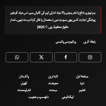
ہم نیوز پر شائع یا نشر ہونے والا مواد ادارتی ٹیم کی کاوش ہے۔ اس مواد کو بغیر
پیشگی اجازت کسی بھی صورت میں استعمال یا نقل کرنا درست نہیں۔ تمام
حقوق محفوظ ہیں © 2026
رابطہ کریں
پرائیویسی پالیسی
WhatsApp
Twitter
Facebook
Faceboo
صفحۂ اول
تازہ ترین
پاکستان
دنیا
معیشت
کھیل
تعلیم
صحت
انٹرٹینمنٹ
ٹیکنالوجی
دلچسپ و عجیب