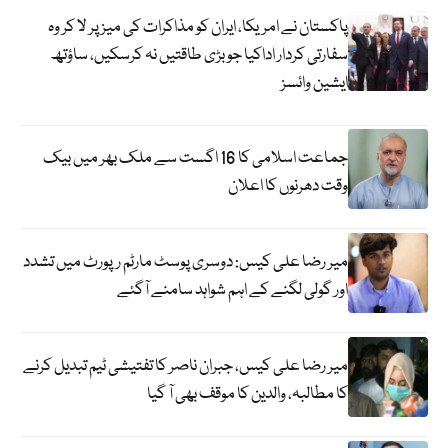
پاکستان نے امریکا، ایران کو مذاکرات کی میز پر لا کر وہ
سفارتی کردار اداکیا جو بڑی طاقتیں نہ کرسکیں، ساؤتھ
ایشین وائسز
جماعت اسلامی کا 16 اگست سے ملک بھر میں بیک
وقت دھرنوں کا اعلان
میر رضا علی کیس: دوسری پوسٹ مارٹم رپورٹ میں تشدد
اور گولی لگنے کے اہم شواہد سامنے آگئے
میر رضا علی کیس، جبران ناصر کا تفتیشی ٹیم تبدیل کرنے
کا مطالبہ، والدین کا موقف بھی آ گیا