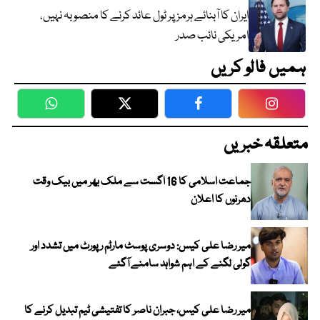
ایران کا آبنائے ہرمز پر ٹول عائد کرنے کا منصوبہ نہیں،
امریکی نائب صدر
ہمیں فالو کریں
WhatsApp
Twitter
Facebook
Faceboo
متعلقہ خبریں
جماعت اسلامی کا 16 اگست سے ملک بھر میں بیک وقت
دھرنوں کا اعلان
میر رضا علی کیس: دوسری پوسٹ مارٹم رپورٹ میں تشدد اور
گولی لگنے کے اہم شواہد سامنے آگئے
میر رضا علی کیس، جبران ناصر کا تفتیشی ٹیم تبدیل کرنے کا