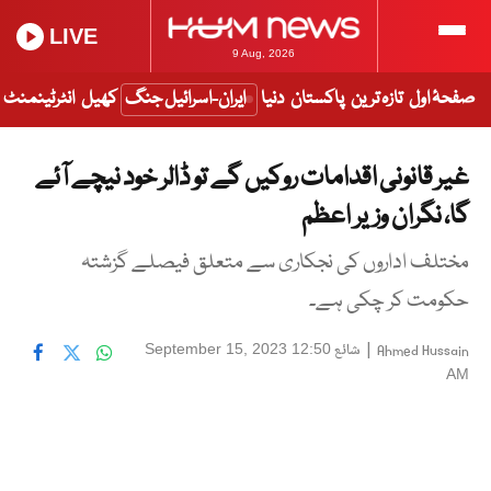
LIVE
9 Aug, 2026
صفحۂ اول
تازہ ترین
پاکستان
دنیا
ایران-اسرائیل جنگ
کھیل
انٹرٹینمنٹ
غیر قانونی اقدامات روکیں گے تو ڈالر خود نیچے آئے
گا، نگران وزیر اعظم
مختلف اداروں کی نجکاری سے متعلق فیصلے گزشتہ
حکومت کر چکی ہے۔
|
شائع
September 15, 2023 12:50
Ahmed Hussain
AM