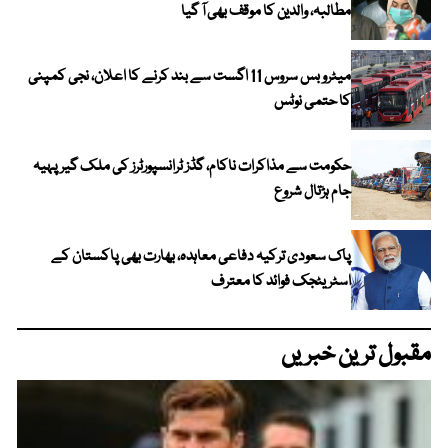
مطالبہ، والدین کا موقف بھی آ گیا
میٹرو بس سروس 11 اگست سے بند کرنے کا اعلان، نجی کمپنی
کا حتمی نوٹس
حکومت سے مذاکرات ناکام، گڈز ٹرانسپورٹرز کی ملک گیر پہیہ
جام ہڑتال شروع
پاک سعودی ترکیہ دفاعی معاہدہ، بھارت بھی پاکستان کے
اسٹریٹجک فوائد کا معترف
مقبول ترین خبریں