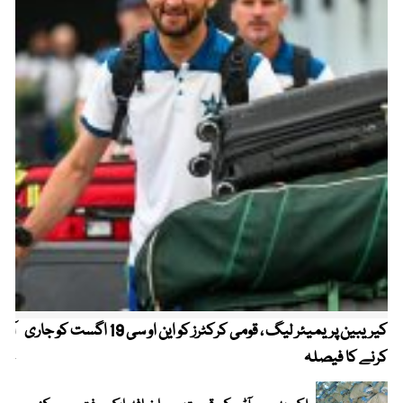
کیریبین پریمیئر لیگ ، قومی کرکٹرز کو این او سی 19 اگست کو جاری
آز
کرنے کا فیصلہ
چھی