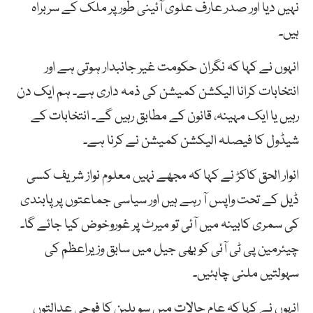
نہیں دیا اور صدر عارف علوی آئینی طور پر ملک کے سربراہ
ہیں۔
انہوں نے کہا کہ نگران حکومت غیر جانبدار ہوتی ہے اور
انتخابات کرانا الیکشن کمیشن کی ذمہ داری ہے۔ ہم ایک دن
رہیں یا ایک مہینہ، قانون کے مطابق رہیں گے۔ انتخابات کے
شیڈول کا فیصلہ الیکشن کمیشن نے کرنا ہے۔
انوار الحق کاکڑ نے کہا کہ مجھے نہیں معلوم نواز شریف کسی
ڈیل کے تحت واپس آ رہے ہیں اور سیاسی جماعتوں پر پابندی
کی سمری کابینہ میں آئی تو میرٹ پر غوروخوض کیا جائے گا۔
چیئرمین پی ٹی آئی کو بھی جیل میں سابق وزیراعظم کی
سہولتیں ملنی چاہئیں۔
انہوں نے کہا کہ عام حالات میں سویلین کا فوجی عدالتوں