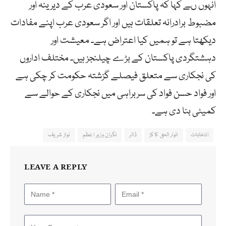
انہوں ںے کہا کہ پاکستان اور سعودی عرب کے دیرینہ اور
مضبوط برادرانہ تعلقات ہیں اور اگر سعودی عرب اپنے مفادات
دیکھتا ہے تو ہمیں کیا اعتراض ہے۔ معیشت اور
دہشتگردی پاکستان کے بڑے چیلنجز ہیں۔ مختلف اداروں
کی نجکاری سے متعلق فیصلے گزشتہ حکومت کر چکی ہے
اور فواد حسن فواد کی سربراہی میں نجکاری کے حوالے سے
کمیٹی بنا دی ہے۔
انتخابات
انوار الحق کاکڑ
ڈالر
نگران وزیر اعظم
نواز شریف
LEAVE A REPLY