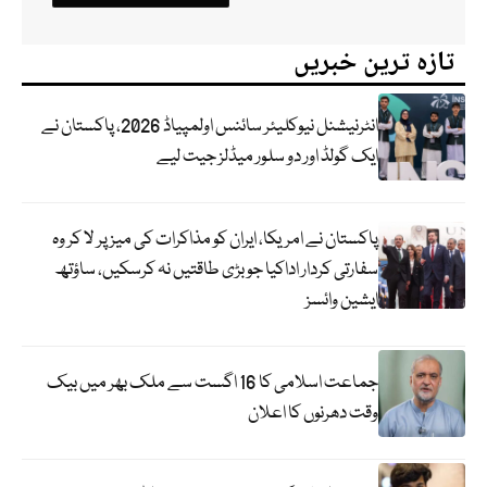
تازہ ترین خبریں
انٹرنیشنل نیوکلیئر سائنس اولمپیاڈ 2026، پاکستان نے
ایک گولڈ اور دو سلور میڈلز جیت لیے
پاکستان نے امریکا، ایران کو مذاکرات کی میز پر لا کر وہ
سفارتی کردار اداکیا جو بڑی طاقتیں نہ کرسکیں، ساؤتھ
ایشین وائسز
جماعت اسلامی کا 16 اگست سے ملک بھر میں بیک
وقت دھرنوں کا اعلان