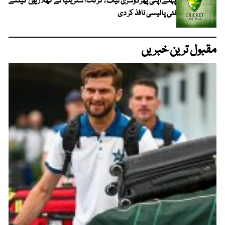
پہلے اپنی پھر دوسری لیگ ، کرکٹ آسٹریلیا نے کھلاڑیوں کیلئے
نئی پالیسی نافذ کر دی
مقبول ترین خبریں