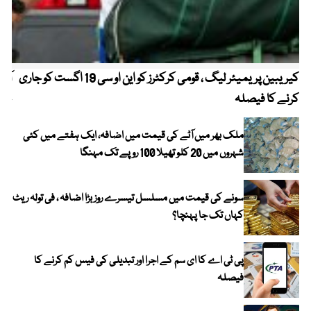
کیریبین پریمیئر لیگ ، قومی کرکٹرز کو این او سی 19 اگست کو جاری
آز
کرنے کا فیصلہ
چھی
ملک بھر میں آٹے کی قیمت میں اضافہ، ایک ہفتے میں کئی
شہروں میں 20 کلو تھیلا 100 روپے تک مہنگا
سونے کی قیمت میں مسلسل تیسرے روز بڑا اضافہ ، فی تولہ ریٹ
کہاں تک جا پہنچا؟
پی ٹی اے کا ای سم کے اجرا اور تبدیلی کی فیس کم کرنے کا
فیصلہ