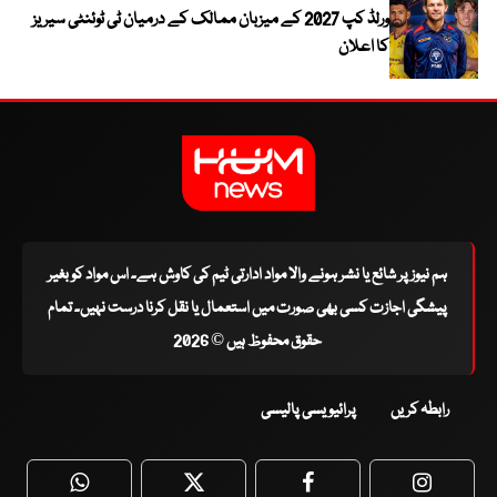
ورلڈ کپ 2027 کے میزبان ممالک کے درمیان ٹی ٹوئنٹی سیریز
کا اعلان
ہم نیوز پر شائع یا نشر ہونے والا مواد ادارتی ٹیم کی کاوش ہے۔ اس مواد کو بغیر
پیشگی اجازت کسی بھی صورت میں استعمال یا نقل کرنا درست نہیں۔ تمام
حقوق محفوظ ہیں © 2026
رابطہ کریں
پرائیویسی پالیسی