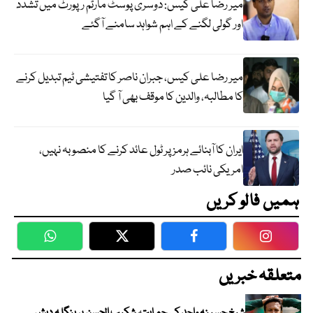
میر رضا علی کیس: دوسری پوسٹ مارٹم رپورٹ میں تشدد
اور گولی لگنے کے اہم شواہد سامنے آگئے
میر رضا علی کیس، جبران ناصر کا تفتیشی ٹیم تبدیل کرنے
کا مطالبہ، والدین کا موقف بھی آ گیا
ایران کا آبنائے ہرمز پر ٹول عائد کرنے کا منصوبہ نہیں،
امریکی نائب صدر
ہمیں فالو کریں
WhatsApp
Twitter
Facebook
Faceboo
متعلقہ خبریں