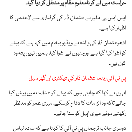
حراست میں لے کر نامعلوم مقام پر منتقل کر دیا گیا۔
ایس ایس پی ملیر نے عثمان ڈار کی گرفتاری سے لاعلمی کا
اظہار کیا ہے۔
ادھرعثمان ڈار کی والدہ نے ویڈیو پیغام میں کہا ہے کہ بیٹے
کو اغوا کیا گیا ہے اورجنہوں نے اغوا کیا، ہمیں نہیں پتہ وہ
کون ہیں۔
پی ٹی آئی رہنما عثمان ڈار کی فیکٹری اور گھر سیل
انہوں نے کہا کہ چاہتی ہوں کہ بیٹے کو عدالت میں پیش کیا
جائے تاکہ وہ الزامات کا دفاع کرسکے، میری عمر کو مدنظر
رکھتے ہوئے میری اپیل کو سنا جائے۔
دوسری جانب ترجمان پی ٹی آئی کا کہنا ہے کہ سادہ لباس