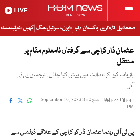
LIVE
10 Aug, 2026
صفحۂ اول
تازہ ترین
پاکستان
دنیا
ایران-اسرائیل جنگ
کھیل
انٹرٹینمنٹ
عثمان ڈار کراچی سے گرفتار ، نامعلوم مقام پر
منتقل
بازیاب کروا کر عدالت میں پیش کیا جائے ، ترجمان پی ٹی
آئی
|
شائع
September 10, 2023 3:50
Mehmood Ahmed
PM
پی ٹی آئی رہنما عثمان ڈار کو کراچی کے علاقے ڈیفنس سے