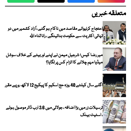
WhatsApp
Twitter
Facebook
Faceboo
متعلقہ خبریں
احتجاج کرنیوالے مقاصد میں ناکام ہو گئے ، آزاد کشمیر میں دو
تہائی اکثریت سے حکومت بنائینگے ، رانا ثناء اللہ
میر رضا کیس؛ شرجیل میمن نے اپنے اور بیٹے کے خلاف سوشل
میڈیا مہم چلانے کا الزام کس پر لگایا؟
اگلے سال کیلئے 40 روزہ حج اسکیم کا پیکیج 12 لاکھ روپے مقرر
ترسیلات زر میں بڑا اضافہ ، جولائی میں 3.6 ارب ڈالر موصول ہوئے
، اسٹیٹ بینک