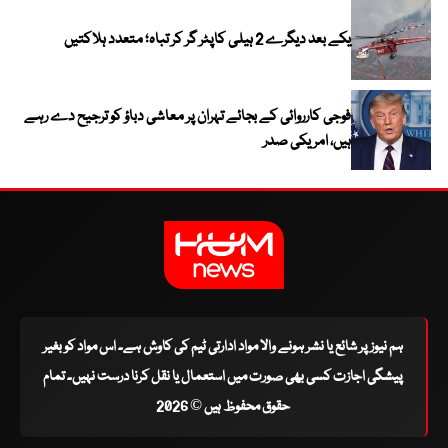
یکے بعد دیگرے 2 ہیلی کاپٹر گر کر تباہ؛ متعدد ہلاکتیں
فوجی کارروائی کے بجائے تہران پر معاشی دباؤ کو ترجیح دے رہے
ہیں، امریکی صدر
ہم نیوز پر شائع یا نشر ہونے والا مواد ادارتی ٹیم کی کاوش ہے۔ اس مواد کو بغیر
پیشگی اجازت کسی بھی صورت میں استعمال یا نقل کرنا درست نہیں۔ تمام
حقوق محفوظ ہیں © 2026