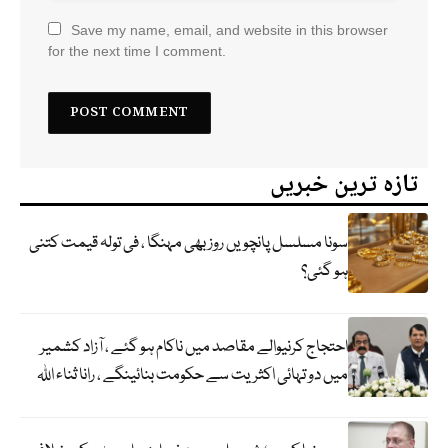
Save my name, email, and website in this browser
for the next time I comment.
تازہ ترین خبریں
سونا مسلسل پانچویں روز بھی مہنگا ، فی تولہ قیمت کتنی
ہو گئی؟
احتجاج کرنیوالے مقاصد میں ناکام ہو گئے ، آزاد کشمیر
میں دو تہائی اکثریت سے حکومت بنائینگے ، رانا ثناء اللہ