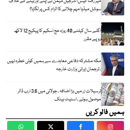
میر رضا کیس؛ شرجیل میمن نے اپنے اور بیٹے کے خلاف
سوشل میڈیا مہم چلانے کا الزام کس پر لگایا؟
اگلے سال کیلئے 40 روزہ حج اسکیم کا پیکیج 12 لاکھ
روپے مقرر
مکہ مشترکہ دفاعی معاہدے سے ہمیں کوئی خطرہ نہیں
، ترجمان ایرانی وزارت خارجہ
ترسیلات زر میں بڑا اضافہ ، جولائی میں 3.6 ارب ڈالر
موصول ہوئے ، اسٹیٹ بینک
ہمیں فالو کریں