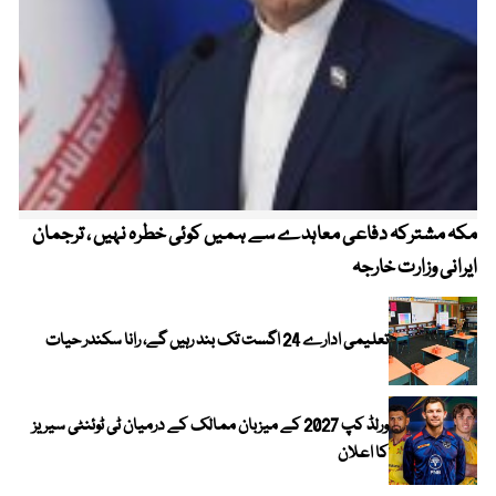
مکہ مشترکہ دفاعی معاہدے سے ہمیں کوئی خطرہ نہیں ، ترجمان
4 روز میں سونے کی قیمت میں بڑا اضافہ
ایرانی وزارت خارجہ
تعلیمی ادارے 24 اگست تک بند رہیں گے، رانا سکندر حیات
ورلڈ کپ 2027 کے میزبان ممالک کے درمیان ٹی ٹوئنٹی سیریز
کا اعلان