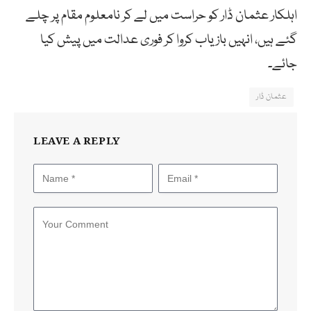
اہلکار عثمان ڈار کو حراست میں لے کر نامعلوم مقام پر چلے
گئے ہیں، انہیں بازیاب کروا کر فوری عدالت میں پیش کیا
جائے۔
عثمان ڈار
LEAVE A REPLY