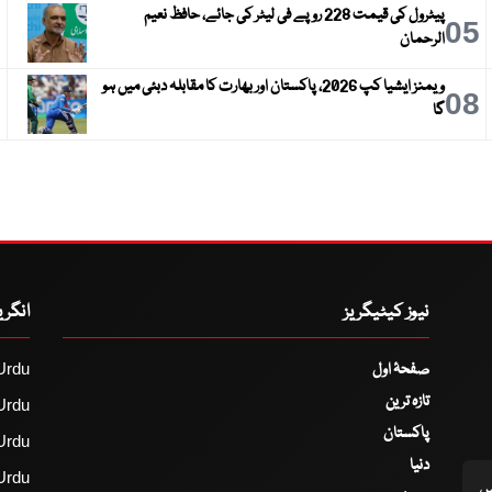
پیٹرول کی قیمت 228 روپے فی لیٹر کی جائے، حافظ نعیم
6
05
الرحمان
ویمنز ایشیا کپ 2026، پاکستان اور بھارت کا مقابلہ دبئی میں ہو
9
08
گا
نیوز کیٹیگریز
انگر
صفحۂ اول
Urdu
تازہ ترین
Urdu
پاکستان
Urdu
دنیا
Urdu
اس