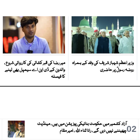
وزیر اعظم شہباز شریف کی وفد کے ہمراہ
میر رضا کی قبر کشائی کی کارروائی شروع ،
روضہ رسولؐ پر حاضری
والدین کے ڈی این اے سیمپل بھی لینے
کا فیصلہ
آزاد کشمیر میں حکومت بنانیکی پوزیشن میں ہیں ، مینڈیٹ
3
02
چھیننے نہیں دیں گے ، رانا ثناء اللہ ، امیر مقام