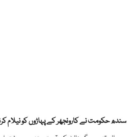
سندھ حکومت نے کارونجھر کے پہاڑوں کو نیلام کرن