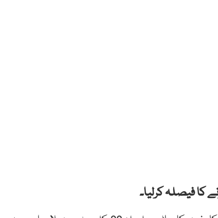
ے کا فیصلہ کرلیا۔