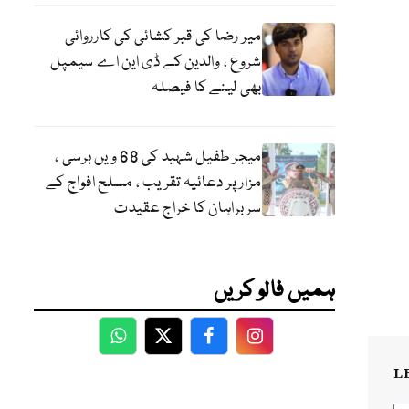
میر رضا کی قبر کشائی کی کارروائی
شروع ، والدین کے ڈی این اے سیمپل
بھی لینے کا فیصلہ
میجر طفیل شہید کی 68 ویں برسی ،
مزار پر دعائیہ تقریب ، مسلح افواج کے
سربراہان کا خراج عقیدت
ہمیں فالو کریں
WhatsApp
Twitter
Facebook
Facebook
L