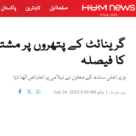
صفحۂ اول
تازہ ترین
پاکستان
8 Aug, 2026
گرینائٹ کے پتھروں پر مشتم
کا فیصلہ
وزیر اعلیٰ سندھ کے معاون نے نیلامی پر اعتراض اٹھا دیا
|
شائع
July 24, 2023 9:55 AM
ویب ڈیسک