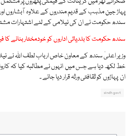
پہاڑ جین مذہب کے قدیم مندروں کے علاوہ آبشاروں او
سندھ حکومت نے ان کی نیلامی کے لئے اشتہارات مشتہر
سندھ حکومت کا بلدیاتی اداروں کو خودمختار بنانے کا ف
وزیر اعلیٰ سندھ کے معاون خاص ارباب لطف اللہ نے نیلا
خط لکھ دیا ہے جس میں انہوں نے مطالبہ کیا کہ کارو
ان پہاڑوں کو ثقافتی ورثہ قرار دیا جائے ۔
sindh govt