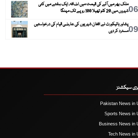
ملک بھر میں آٹے کی قیمت میں اضافہ، ایک ہفتے میں کئی
0
شہروں میں 20 کلو تھیلا 100 روپے تک مہنگا
پشاور ہائیکورٹ نے افغان شہریوں کی عارضی قیام کی درخواستیں
0
مسترد کر دیں
یزی سیکشنز
Pakistan News in 
Sports News in 
Business News in 
Tech News in 