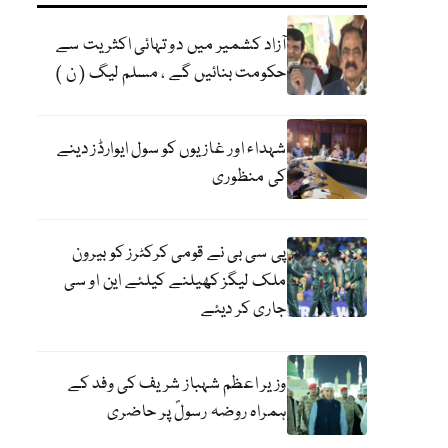
آزاد کشمیر میں دو تہائی اکثریت سے
حکومت بنائیں گے ، مسلم لیگ ( ن )
شہداء اور غازیوں کو سول ایوارڈز دینے
کی منظوری
پی سی بی نے قومی کرکٹرز کو بیرون
ملک لیگز کھیلنے کیلئے این او سی
جاری کر دیئے
وزیر اعظم شہباز شریف کی وفد کے
ہمراہ روضہ رسولؐ پر حاضری