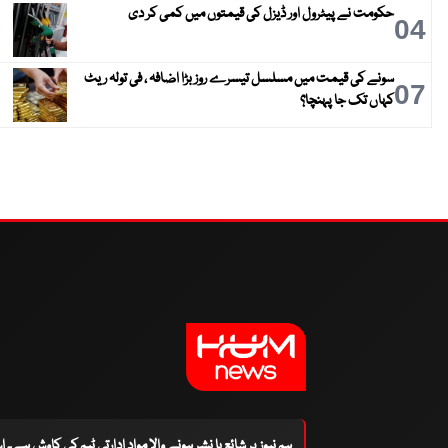
حکومت نے پیٹرول اور ڈیزل کی قیمتوں میں کمی کر دی
04
سونے کی قیمت میں مسلسل تیسرے روز بڑا اضافہ ، فی تولہ ریٹ
07
کہاں تک جا پہنچا؟
ہم نیوز پر شائع یا نشر ہونے والا مواد ادارتی ٹیم کی کاوش ہے۔ 