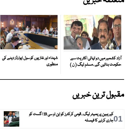
متعلقہ خبریں
شہداء اور غازیوں کو سول ایوارڈز دینے کی
آزاد کشمیر میں دو تہائی اکثریت سے
منظوری
حکومت بنائیں گے ، مسلم لیگ ( ن )
مقبول ترین خبریں
کیریبین پریمیئر لیگ ، قومی کرکٹرز کو این او سی 19 اگست کو
01
جاری کرنے کا فیصلہ