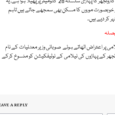
صحرائے تھر میں گرینائٹ کے قیمتی پتھروں پر مشتمل کارونجھر کا پہاڑی سلسلہ 28 کلومیٹر پر پھیلا ہوا ہے، یہ
ر خوبصورت موروں کا مسکن بھی سمجھے جاتے ہیں تاہم
 کر دیے ہیں۔
یصلہ
می پر اعتراض اٹھاتے ہوئے صوبائی وزیر معدنیات کے نام
نجھر کے پہاڑوں کی نیلامی کے نوٹیفکیشن کو منسوخ کرکے
EAVE A REPLY