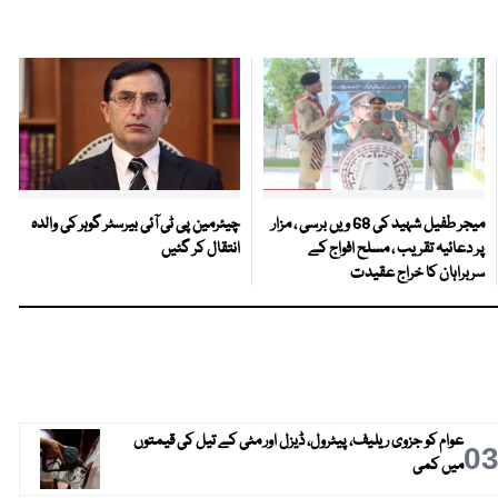
میجر طفیل شہید کی 68 ویں برسی ، مزار
چیئرمین پی ٹی آئی بیرسٹر گوہر کی والدہ
پر دعائیہ تقریب ، مسلح افواج کے
انتقال کر گئیں
سربراہان کا خراج عقیدت
عوام کو جزوی ریلیف، پیٹرول، ڈیزل اور مٹی کے تیل کی قیمتوں
0
میں کمی