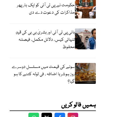
حکومت نے پی ٹی آئی کو ایک بارپھر
مذاکرات کی دعوت دے دی
بانی پی ٹی آئی اور بشریٰ بی بی کی قیدِ
تنہائی کیس، دلائل مکمل، فیصلہ
محفوظ
سونے کی قیمت میں مسلسل دوسرے
روز ہوشربا اضافہ ، فی تولہ کتنے کا ہو
گیا؟
ہمیں فالو کریں