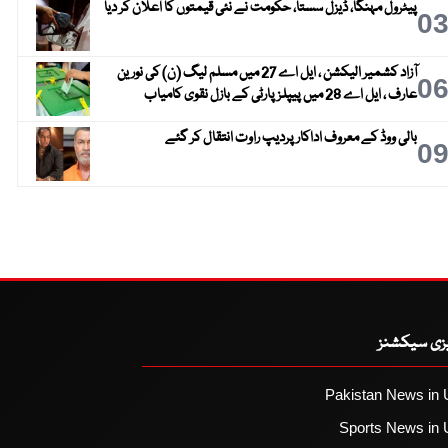
پیٹرول مہنگا، ڈیزل سستا، حکومت نے نئی قیمتوں کا اعلان کر دیا
0
آزاد کشمیر الیکشن ، ایل اے 27 میں مسلم لیگ (ن) کی نورین
0
عارف ، ایل اے 28 میں پیپلز پارٹی کے بازل نقوی کامیاب
بالی ووڈ کے معروف اداکار پردیپ راوت انتقال کر گئے
0
یزی سیکشنز
Pakistan News in 
Sports News in 