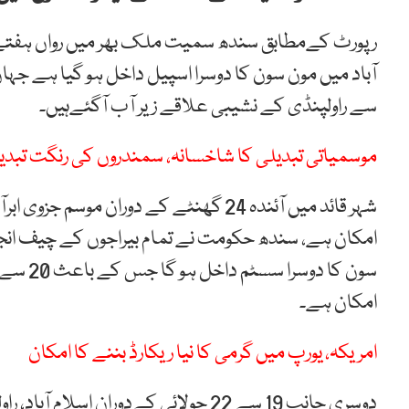
رپورٹ کےمطابق سندھ سمیت ملک بھر میں رواں ہفتے مون
آباد میں مون سون کا دوسرا اسپیل داخل ہو گیا ہے جہا
سے راولپنڈی کے نشیبی علاقے زیر آب آگئےہیں۔
موسمیاتی تبدیلی کا شاخسانہ، سمندروں کی رنگت تبدی
شہر قائد میں آئندہ 24 گھنٹے کے دوران مو
امکان ہے، سندھ حکومت نے تمام بیراجوں کے چیف انجن
امکان ہے۔
امریکہ، یورپ میں گرمی کا نیا ریکارڈ بننے کا امکان
دوسری جانب 19 سے 22 جولائی کےدوران اسل