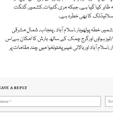
ہ ظاہر کیا گیا ہے، جبکہ مری،گلیات،کشمیر، گلگت
ڈ سلائیڈنگ کا بھی خطرہ ہے۔
ر، خطہ پوٹھوہار ،اسلام آباد ، پنجاب، شمال مشرقی
ھی/تیز ہواؤں اورگرج چمک کے ساتھ بارش کا امکان ہےاس
لام آباد اور بالائی خیبر پختونخوا میں چند مقامات پر
EAVE A REPLY