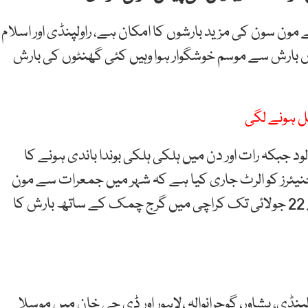
 سون کی مزید بارشوں کا امکان ہے، راولپنڈی اور اسلام
ں بارش سے موسم خوشگوار ہوا وہیں کئی گھنٹوں کی بارش
ل ہونے لگی
سم جزوی ابرآلود جبکہ رات اور دن میں ہلکی ہلکی بوندا باندی ہونے کا
یئرز کو الرٹ جاری کیا ہے کہ شہر میں جمعرات سے مون
سون کا دوسرا سسٹم داخل ہو گا جس کے باعث 20 سے 22 جولائی تک کراچی میں گرج چمک کے ساتھ بارش کا
ام آباد، راولپنڈی، پشاور، گوجرانوالہ ،لاہور اور ڈی جی خان میں موسلا