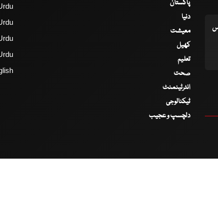
پاکستان
Urdu
دنیا
Urdu
اس
معیشت
Urdu
کھیل
Urdu
تعلیم
lish
صحت
انٹرٹینمنٹ
ٹیکنالوجی
دلچسپ و عجیب
2017 - 2026 © All Copyrights Reserved