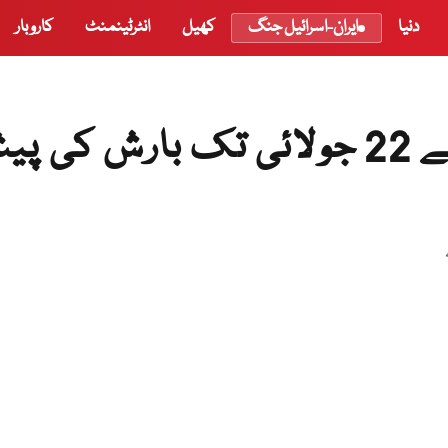
دنیا
ایران-اسرائیل جنگ
کھیل
انٹرٹینمنٹ
کاروبار
محکمہ موسمیات کی20 سے 22 جولائی تک بارش کی 