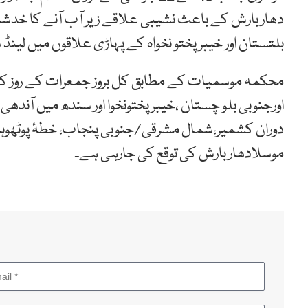
دھار بارش کے باعث نشیبی علاقے زیر آب آنے کا خدش
بلتستان اور خیبر پختو نخواہ کے پہاڑی علاقوں میں لین
محکمہ موسمیات کے مطابق کل بروز جمعرات کے روز کشمی
اورجنوبی بلو چستان ،خیبر پختونخوا اور سندھ میں آند
دوران کشمیر،شمال مشرقی/جنوبی پنجاب، خطۂ پوٹھوہار ،اس
موسلادھار بارش کی توقع کی جارہی ہے۔