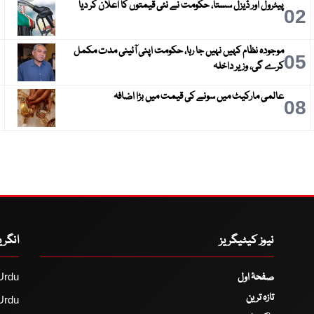
پیٹرول اور ڈیزل سستا، حکومت نے نئی قیمتوں کا اعلان کر دیا
3
02
موجودہ نظام کہیں نہیں جا رہا، حکومت اپنی آئینی مدت مکمل
6
05
کرے گی، وزیر داخلہ
عالمی مارکیٹ میں سونے کی قیمت میں بڑا اضافہ
9
08
نیوز کیٹیگریز
انگر
صفحۂ اول
Urdu
تازہ ترین
Urdu