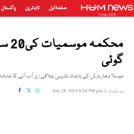
صفحۂ اول
تازہ ترین
پاکستان
6 Aug, 2026
گوئی
موسلا دھار بارش کے باعث نشیبی علاقے زیر آب آنے کا خدشہ
|
شائع
July 19, 2023 6:54 PM
ویب ڈیسک