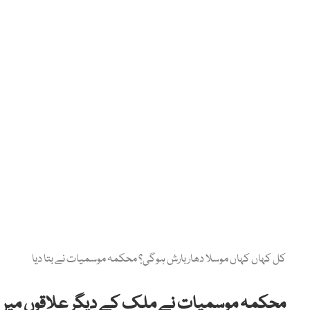
کل کہاں کہاں موسلا دھار بارش ہوگی؟ محکمہ موسمیات نے بتا دیا
محکمہ موسمیات نے ملک کے دیگر علاقوں میں مو