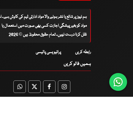
ہم نیوز پر شائع یا نشر ہونے والا مواد ادارتی ٹیم کی کاوش ہے۔ 
مواد کو بغیر پیشگی اجازت کسی بھی صورت میں استعمال یا
نقل کرنا درست نہیں۔ تمام حقوق محفوظ ہیں © 2026
رابطہ کریں
پرائیویسی پالیسی
ہمیں فالو کریں
WhatsApp
Twitter
Facebook
Facebook