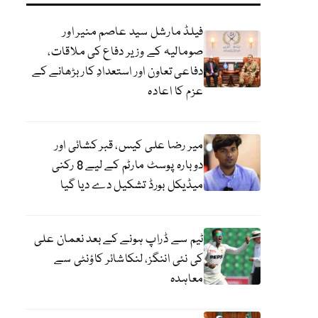
فیلڈ مارشل سید عاصم منیر اور
صومالیہ کے وزیر دفاع کی ملاقات،
دفاعی تعاون اور استعدادِ کار بڑھانے کے
عزم کا اعادہ
میر رضا علی کیس، قبر کشائی اور
دوبارہ پوسٹ مارٹم کے لیے 8 رکنی
میڈیکل بورڈ تشکیل دے دیا گیا
ٹیم سے ڈراپ ہونے کے بعد نعمان علی
کی نئی اننگز، لنکاشائر کاؤنٹی سے
معاہدہ