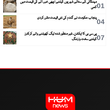
مہنگائی کے ستائے شہریوں کیلئے اچھی خبر، آٹے کی قیمت میں
01
کمی
پنجاب حکومت نے گندم کی نئی قیمت مقرر کردی
04
پی سی بی کا ایکشن، غیر منظور شدہ لیگ کھیلنے والے کرکٹرز
07
کیلئے سخت وارننگ