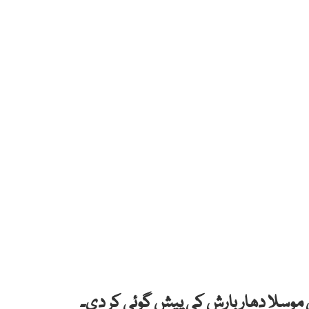
سلا دھار بارش کی پیش گوئی کر دی۔