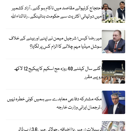
احتجاج کرنیوالے مقاصد میں ناکام ہو گئے ، آزاد کشمیر
میں دو تہائی اکثریت سے حکومت بنائینگے ، رانا ثناء اللہ
میر رضا کیس؛ شرجیل میمن نے اپنے اور بیٹے کے خلاف
سوشل میڈیا مہم چلانے کا الزام کس پر لگایا؟
اگلے سال کیلئے 40 روزہ حج اسکیم کا پیکیج 12 لاکھ
روپے مقرر
مکہ مشترکہ دفاعی معاہدے سے ہمیں کوئی خطرہ نہیں
، ترجمان ایرانی وزارت خارجہ
ترسیلات زر میں بڑا اضافہ ، جولائی میں 3.6 ارب ڈالر