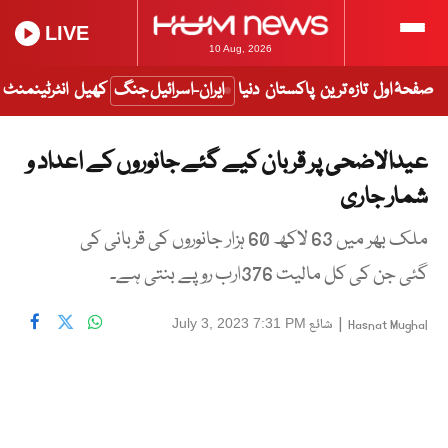
LIVE
10 Aug, 2026
صفحۂ اول
تازہ ترین
پاکستان
دنیا
ایران-اسرائیل جنگ
کھیل
انٹرٹینمنٹ
عیدالاضحی پر قربان کیے گئے جانوروں کے اعداد و
شمار جاری
ملک بھر میں 63 لاکھ 60 ہزار جانوروں کی قربانی کی
گئی جن کی کل مالیت 376ارب روپے بنتی ہے۔
|
شائع
July 3, 2023 7:31 PM
Hasnat Mughal