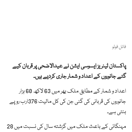
فائل فوٹو
پاکستان ٹینریز ایسوسی ایشن نے عیدالاضحی پر قربان کیے
گئے جانوروں کے اعداد و شمار جاری کردیے ہیں۔
اعداد و شمار کے مطابق ملک بھر میں 63 لاکھ 60 ہزار
جانوروں کی قربانی کی گئی جن کی کل مالیت 376ارب روپے
بنتی ہے۔
مہنگائی کے باعث ملک میں گزشتہ سال کی نسبت میں 28