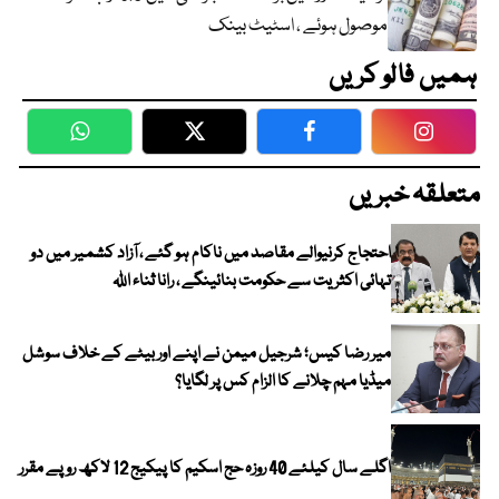
موصول ہوئے ، اسٹیٹ بینک
ہمیں فالو کریں
WhatsApp
Twitter
Facebook
Faceboo
متعلقہ خبریں
احتجاج کرنیوالے مقاصد میں ناکام ہو گئے ، آزاد کشمیر میں دو
تہائی اکثریت سے حکومت بنائینگے ، رانا ثناء اللہ
میر رضا کیس؛ شرجیل میمن نے اپنے اور بیٹے کے خلاف سوشل
میڈیا مہم چلانے کا الزام کس پر لگایا؟
اگلے سال کیلئے 40 روزہ حج اسکیم کا پیکیج 12 لاکھ روپے مقرر