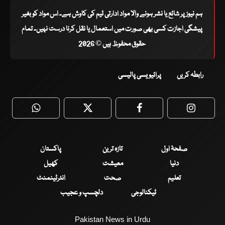
ہم نیوز پر شائع یا نشر ہونے والا مواد ادارتی ٹیم کی کاوش ہے۔ اس مواد کو بغیر
پیشگی اجازت کسی بھی صورت میں استعمال یا نقل کرنا درست نہیں۔ تمام
حقوق محفوظ ہیں © 2026
رابطہ کریں
پرائیویسی پالیسی
WhatsApp
Twitter
Facebook
Faceboo
صفحۂ اول
تازہ ترین
پاکستان
دنیا
معیشت
کھیل
تعلیم
صحت
انٹرٹینمنٹ
ٹیکنالوجی
دلچسپ و عجیب
Pakistan News in Urdu