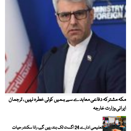
مکہ مشترکہ دفاعی معاہدے سے ہمیں کوئی خطرہ نہیں ، ترجمان
4 روز میں سونے کی قیمت میں بڑا اضافہ
ایرانی وزارت خارجہ
تعلیمی ادارے 24 اگست تک بند رہیں گے، رانا سکندر حیات