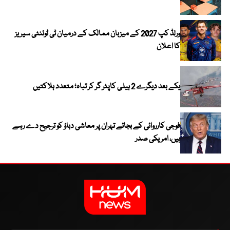
ورلڈ کپ 2027 کے میزبان ممالک کے درمیان ٹی ٹوئنٹی سیریز
کا اعلان
یکے بعد دیگرے 2 ہیلی کاپٹر گر کر تباہ؛ متعدد ہلاکتیں
فوجی کارروائی کے بجائے تہران پر معاشی دباؤ کو ترجیح دے رہے
ہیں، امریکی صدر