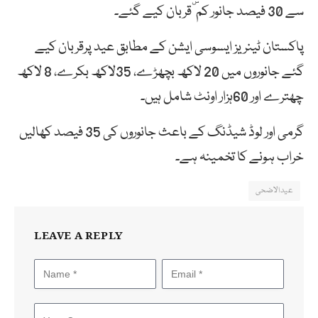
سے 30 فیصد جانور کم ۜقربان کیے گئے۔
پاکستان ٹینریز ایسوسی ایشن کے مطابق عید پرقربان کیے
گئے جانوروں میں 20 لاکھ بچھڑے، 35لاکھ بکرے، 8 لاکھ
چھترے اور 60ہزار اونٹ شامل ہیں۔
گرمی اور لوڈ شیڈنگ کے باعث جانوروں کی 35 فیصد کھالیں
خراب ہونے کا تخمینہ ہے۔
عیدالاضحی
LEAVE A REPLY