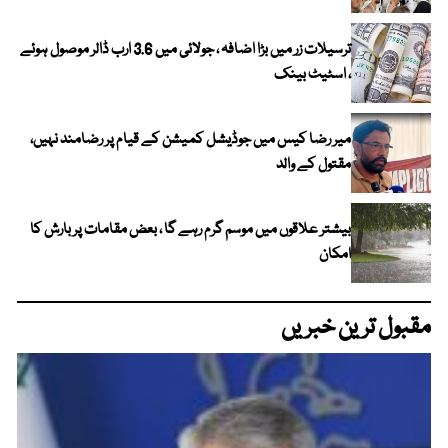
ترسیلات زر میں بڑا اضافہ ، جولائی میں 3.6 ارب ڈالر موصول ہوئے
، اسٹیٹ بینک
میر رضا کیس میں جوڈیشل کمیشن کے قیام پر رضامند نہیں،
مقتول کے والد
بیشتر علاقوں میں موسم گرم رہے گا ، بعض مقامات پر بارش کا
امکان
مقبول ترین خبریں