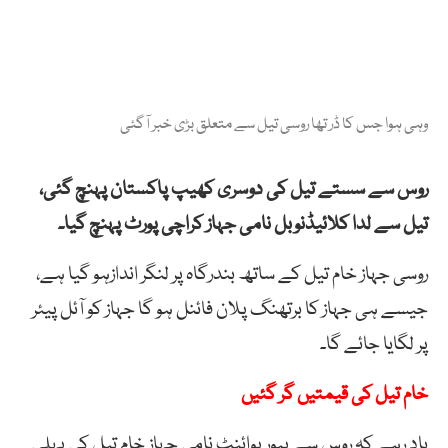
وہی ہوا جس کا ڈر تھا روسی تیل سے متعلق بڑی خبر آگئی
روس سے سستے تیل کی دوسری کھیپ پاکستان پہنچ گئی،
تیل سے لدا کلائیڈنوبل نامی جہاز کراچی پورٹ پہنچ گیا۔
روسی جہاز خام تیل کے ساتھ بندرگاہ پر لنگر اندازہو گیا ہے،
جیسے ہی جہاز کا برتھنگ پلان فائنل ہو گا جہاز کو آئل پیئر
پر لگایا جائے گا۔
خام تیل کی قیمتیں گر گئیں
یاد رہے کہ روس سے پیور پوائنٹ نامی جہاز خام تیل کی پہلی