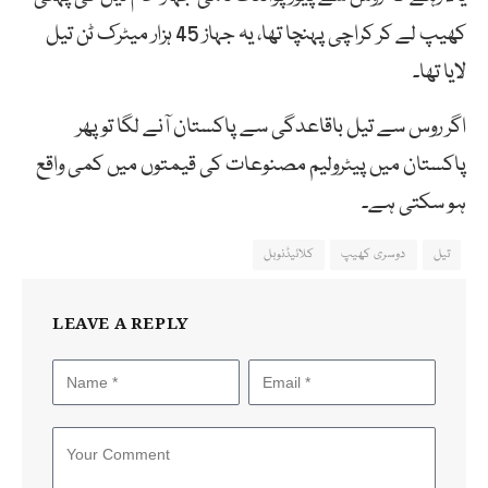
کھیپ لے کر کراچی پہنچا تھا، یہ جہاز 45 ہزار میٹرک ٹن تیل
لایا تھا۔
اگر روس سے تیل باقاعدگی سے پاکستان آنے لگا توپھر
پاکستان میں پیٹرولیم مصنوعات کی قیمتوں میں کمی واقع
ہو سکتی ہے۔
تیل
دوسری کھیپ
کلائیڈنوبل
LEAVE A REPLY