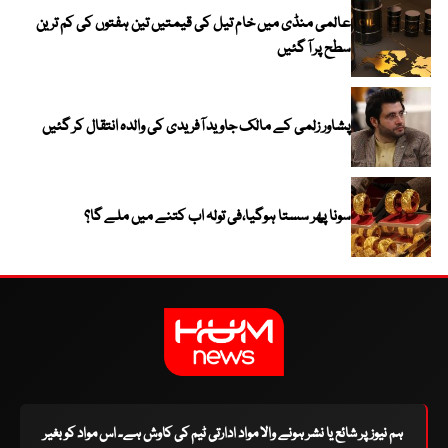
عالمی منڈی میں خام تیل کی قیمتیں تین ہفتوں کی کم ترین
سطح پر آ گئیں
پشاور زلمی کے مالک جاوید آفریدی کی والدہ انتقال کر گئیں
سونا پھر سستا ہوگیا،فی تولہ اب کتنے میں ملے گا؟
ہم نیوز پر شائع یا نشر ہونے والا مواد ادارتی ٹیم کی کاوش ہے۔ اس مواد کو بغیر