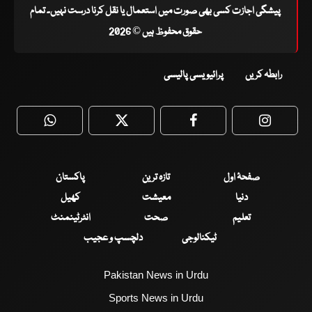
پیشگی اجازت کسی بھی صورت میں استعمال یا نقل کرنا درست نہیں۔ تمام
حقوق محفوظ ہیں © 2026
رابطہ کریں
پرائیویسی پالیسی
WhatsApp
Twitter
Facebook
Faceboo
صفحۂ اول
تازہ ترین
پاکستان
دنیا
معیشت
کھیل
تعلیم
صحت
انٹرٹینمنٹ
ٹیکنالوجی
دلچسپ و عجیب
Pakistan News in Urdu
Sports News in Urdu