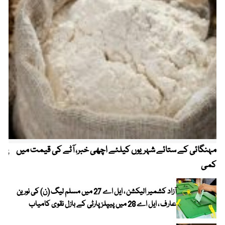
مہنگائی کے ستائے شہریوں کیلئے اچھی خبر، آٹے کی قیمت میں
پیٹ
کمی
آزاد کشمیر الیکشن ، ایل اے 27 میں مسلم لیگ (ن) کی نورین
عارف ، ایل اے 28 میں پیپلز پارٹی کے بازل نقوی کامیاب