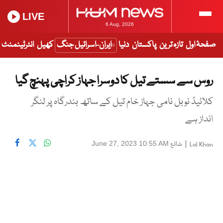
LIVE
6 Aug, 2026
صفحۂ اول
تازہ ترین
پاکستان
دنیا
ایران-اسرائیل جنگ
کھیل
انٹرٹینمنٹ
روس سے سستے تیل کا دوسرا جہاز کراچی پہنچ گیا
کلائیڈ نوبل نامی جہاز خام تیل کے ساتھ بندرگاہ پر لنگر
انداز ہے
|
شائع
June 27, 2023 10:55 AM
Lal Khan