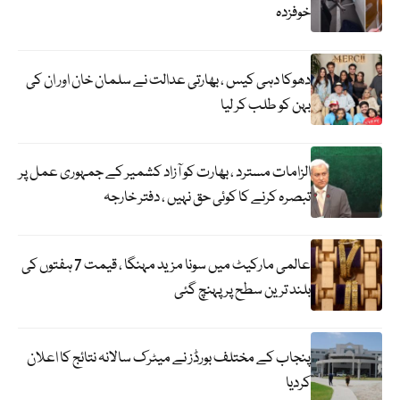
خوفزدہ
دھوکا دہی کیس ، بھارتی عدالت نے سلمان خان اور ان کی
بہن کو طلب کر لیا
الزامات مسترد ، بھارت کو آزاد کشمیر کے جمہوری عمل پر
تبصرہ کرنے کا کوئی حق نہیں ، دفتر خارجہ
عالمی مارکیٹ میں سونا مزید مہنگا ، قیمت 7 ہفتوں کی
بلند ترین سطح پر پہنچ گئی
پنجاب کے مختلف بورڈز نے میٹرک سالانہ نتائج کا اعلان
کردیا