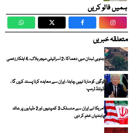
ہمیں فالو کریں
WhatsApp
Twitter
Facebook
Faceboo
متعلقہ خبریں
جنوبی لبنان میں دھماکا ، 2 اسرائیلی میجر ہلاک ، 4 اہلکار زخمی
لوگوں کو مارنا نہیں چاہتا ، ایران سے معاہدہ کرنا پسند کروں گا ،
ڈونلڈ ٹرمپ
امریکا نے ایران سے منسلک 3 کمپنیوں اور 2 طیاروں پر عائد
پابندیاں ختم کر دیں