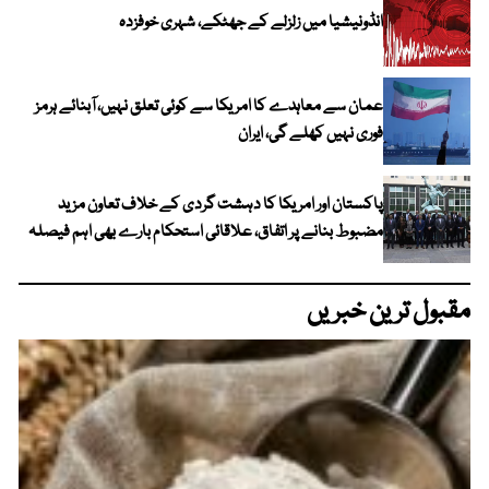
انڈونیشیا میں زلزلے کے جھٹکے، شہری خوفزدہ
عمان سے معاہدے کا امریکا سے کوئی تعلق نہیں، آبنائے ہرمز
فوری نہیں کھلے گی، ایران
پاکستان اور امریکا کا دہشت گردی کے خلاف تعاون مزید
مضبوط بنانے پر اتفاق، علاقائی استحکام بارے بھی اہم فیصلہ
مقبول ترین خبریں