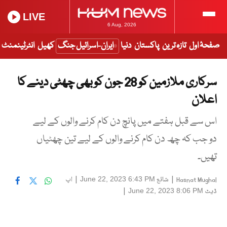
LIVE
6 Aug, 2026
صفحۂ اول
تازہ ترین
پاکستان
دنیا
ایران-اسرائیل جنگ
کھیل
انٹرٹینمنٹ
سرکاری ملازمین کو 28 جون کو بھی چھٹی دینے کا
اعلان
اس سے قبل ہفتے میں پانچ دن کام کرنے والوں کے لیے
دو جب کہ چھ دن کام کرنے والوں کے لیے تین چھٹیاں
تھیں۔
|
شائع
|
اپ
June 22, 2023 6:43 PM
Hasnat Mughal
ڈیٹ
|
June 22, 2023 8:06 PM