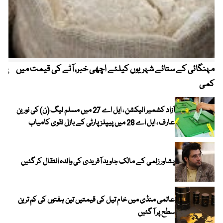
مہنگائی کے ستائے شہریوں کیلئے اچھی خبر، آٹے کی قیمت میں
پیٹ
کمی
آزاد کشمیر الیکشن ، ایل اے 27 میں مسلم لیگ (ن) کی نورین
عارف ، ایل اے 28 میں پیپلز پارٹی کے بازل نقوی کامیاب
پشاور زلمی کے مالک جاوید آفریدی کی والدہ انتقال کر گئیں
عالمی منڈی میں خام تیل کی قیمتیں تین ہفتوں کی کم ترین
سطح پر آ گئیں