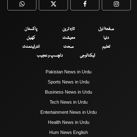
WhatsApp
Twitter
Facebook
Faceboo
صفحۂ اول
تازہ ترین
پاکستان
دنیا
معیشت
کھیل
تعلیم
صحت
انٹرٹینمنٹ
ٹیکنالوجی
دلچسپ و عجیب
Pakistan News in Urdu
Sports News in Urdu
Business News in Urdu
Tech News in Urdu
Entertainment News in Urdu
Health News in Urdu
Hum News English