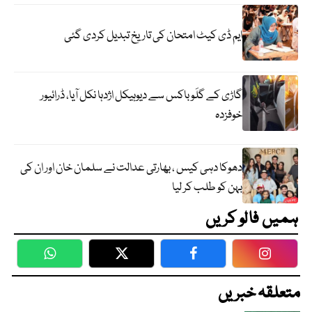
ایم ڈی کیٹ امتحان کی تاریخ تبدیل کردی گئی
گاڑی کے گلَو باکس سے دیوہیکل اژدہا نکل آیا، ڈرائیور
خوفزدہ
دھوکا دہی کیس ، بھارتی عدالت نے سلمان خان اور ان کی
بہن کو طلب کر لیا
ہمیں فالو کریں
WhatsApp
Twitter
Facebook
Faceboo
متعلقہ خبریں