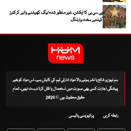
پی سی بی کا ایکشن، غیر منظور شدہ لیگ کھیلنے والے کرکٹرز
کیلئے سخت وارننگ
ہم نیوز پر شائع یا نشر ہونے والا مواد ادارتی ٹیم کی کاوش ہے۔ اس مواد کو بغیر
پیشگی اجازت کسی بھی صورت میں استعمال یا نقل کرنا درست نہیں۔ تمام
حقوق محفوظ ہیں © 2026
رابطہ کریں
پرائیویسی پالیسی