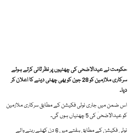
حکومت نے عیدالاضحی کی چھٹیوں پر نظر ثانی کرتے ہوئے
سرکاری ملازمین کو 28 جون کو بھی چھٹی دینے کا اعلان کر
دیا۔
اس ضمن میں جاری نوٹی فکیشن کے مطابق سرکاری ملازمین
کو عیدالاضحیٰ کی 5 چھٹیاں ہوں گی۔
نوٹی فکیشن کے مطابق ہفتے میں 6 دن کھلے رہنے والے