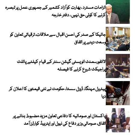
الزامات مسترد ، بھارت کو آزاد کشمیر کے جمہوری عمل پر تبصرہ
کرنے کا کوئی حق نہیں ، دفتر خارجہ
جائیکا کے صدر کی احسن اقبال سے ملاقات، ترقیاتی تعاون کو
وسعت دینے پر اتفاق
لاانفورسمنٹ انویسٹی گیشن سنٹر کے قیام کیلئے پائلٹ
پراجیکٹ شروع کرنے کا فیصلہ
پیٹرول مہنگا، ڈیزل سستا، حکومت نے نئی قیمتوں کا اعلان کر
دیا
پاکستان اور صومالیہ کا دفاعی تعاون مزید مضبوط بنانے پر
اتفاق، صومالی وزیر دفاع کی نیول اور ایئرہیڈ کوارٹرز آمد