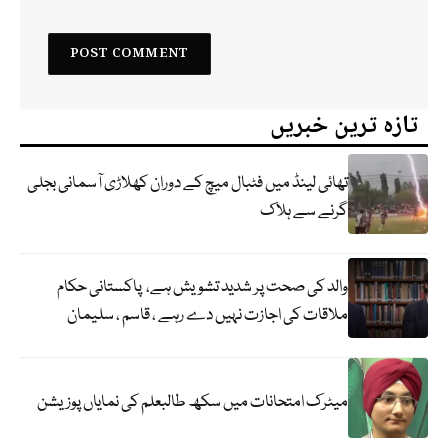
تازہ ترین خبریں
تھائی لینڈ میں فٹبال میچ کے دوران کھلاڑی آسمانی بجلی
گرنے سے ہلاک
والد کی صحت پر شدید تشویش ہے، پاکستانی حکام
ملاقات کی اجازت نہیں دے رہے ، قاسم ، سلیمان
میٹرک امتحانات میں سکھ طالبعلم کی نمایاں پوزیشن