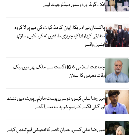
ایک گولڈ اور دو سلور میڈلز جیت لیے
پاکستان نے امریکا، ایران کو مذاکرات کی میز پر لا کر وہ
سفارتی کردار اداکیا جو بڑی طاقتیں نہ کرسکیں، ساؤتھ
ایشین وائسز
جماعت اسلامی کا 16 اگست سے ملک بھر میں بیک
وقت دھرنوں کا اعلان
میر رضا علی کیس: دوسری پوسٹ مارٹم رپورٹ میں تشدد
اور گولی لگنے کے اہم شواہد سامنے آگئے
میر رضا علی کیس، جبران ناصر کا تفتیشی ٹیم تبدیل کرنے