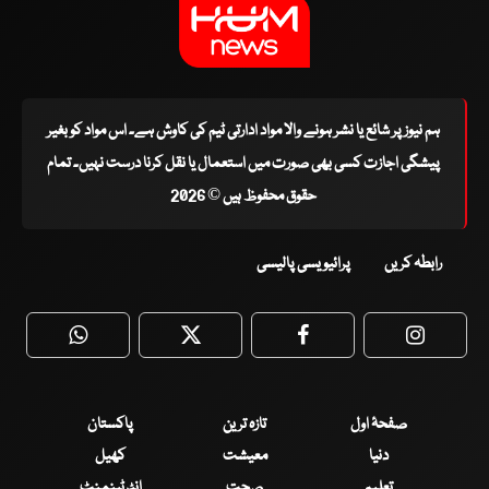
ہم نیوز پر شائع یا نشر ہونے والا مواد ادارتی ٹیم کی کاوش ہے۔ اس مواد کو بغیر
پیشگی اجازت کسی بھی صورت میں استعمال یا نقل کرنا درست نہیں۔ تمام
حقوق محفوظ ہیں © 2026
رابطہ کریں
پرائیویسی پالیسی
WhatsApp
Twitter
Facebook
Faceboo
صفحۂ اول
تازہ ترین
پاکستان
دنیا
معیشت
کھیل
تعلیم
صحت
انٹرٹینمنٹ