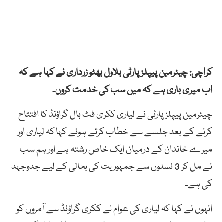
کراچی: چیئرمین پیپلز پارٹی بلاول بھٹو زرداری نے کہا ہے کہ
اب میری باری ہے کہ میں سب کی خدمت کروں۔
چیئرمین پیپلز پارٹی نے لیاری ککری فٹ بال گراؤنڈ کا افتتاح
کرنے کے بعد جلسے سے خطاب کرتے ہوئے کہا کہ لیاری اور
میرے خاندان کے درمیان ایک خاص رشتہ ہے اور ہم سب
نے مل کر 3 نسلوں سے جمہوریت کی بحالی کے لیے جدوجہد
کی ہے۔
انہوں نے کہا کہ لیاری کی عوام نے ککری گراؤنڈ سے آمروں کو