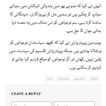
انہوں نے کہا کہ صوبے بھر میں بلدیاتی الیکشن میں جیالے
سوئپ کر چکے ہیں اور ہمیں مل کر بےروزگاری ، مہنگائی کا
سامنا کرنا ہے۔ ہم نوجوانوں کو اس ملک میں وہ حصہ دیا
جائے جوان کا حق ہے۔
چیئرمین پیپلز پارٹی نے کہا کہ کچھ سیاستدان نوجوانوں کو
ورغلانا چاہتے ہیں جبکہ پیپلز پارٹی تقسیم کی سیاست میں
یقین نہیں رکھتی اور اگر نوجوانوں کو موقع فراہم کیا جائے تو
ڈیلیور کر سکتے ہیں۔
الیکشن
بلاول بھٹو
پیپلز پارٹی
لیاری
LEAVE A REPLY