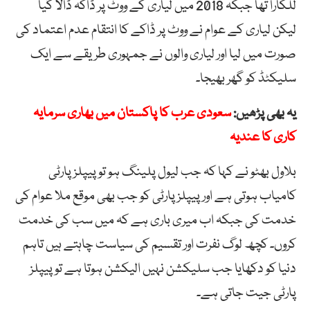
للکارا تھا جبکہ 2018 میں لیاری کے ووٹ پر ڈاکہ ڈالا گیا
لیکن لیاری کے عوام نے ووٹ پر ڈاکے کا انتقام عدم اعتماد کی
صورت میں لیا اور لیاری والوں نے جمہوری طریقے سے ایک
سلیکٹڈ کو گھر بھیجا۔
یہ بھی پڑھیں:
سعودی عرب کا پاکستان میں بھاری سرمایہ
کاری کا عندیہ
بلاول بھٹو نے کہا کہ جب لیول پلینگ ہو تو پیپلز پارٹی
کامیاب ہوتی ہے اور پیپلز پارٹی کو جب بھی موقع ملا عوام کی
خدمت کی جبکہ اب میری باری ہے کہ میں سب کی خدمت
کروں۔ کچھ لوگ نفرت اور تقسیم کی سیاست چاہتے ہیں تاہم
دنیا کو دکھایا جب سلیکشن نہیں الیکشن ہوتا ہے تو پیپلز
پارٹی جیت جاتی ہے۔