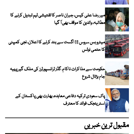
میر رضا علی کیس، جبران ناصر کا تفتیشی ٹیم تبدیل کرنے کا
مطالبہ، والدین کا موقف بھی آ گیا
میٹرو بس سروس 11 اگست سے بند کرنے کا اعلان، نجی کمپنی
کا حتمی نوٹس
حکومت سے مذاکرات ناکام، گڈز ٹرانسپورٹرز کی ملک گیر پہیہ
جام ہڑتال شروع
پاک سعودی ترکیہ دفاعی معاہدہ، بھارت بھی پاکستان کے
اسٹریٹجک فوائد کا معترف
مقبول ترین خبریں