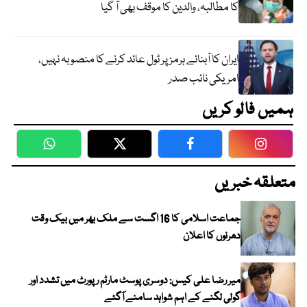
کا مطالبہ، والدین کا موقف بھی آ گیا
ایران کا آبنائے ہرمز پر ٹول عائد کرنے کا منصوبہ نہیں،
امریکی نائب صدر
ہمیں فالو کریں
WhatsApp
Twitter
Facebook
Faceboo
متعلقہ خبریں
جماعت اسلامی کا 16 اگست سے ملک بھر میں بیک وقت
دھرنوں کا اعلان
میر رضا علی کیس: دوسری پوسٹ مارٹم رپورٹ میں تشدد اور
گولی لگنے کے اہم شواہد سامنے آگئے