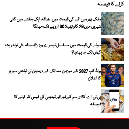
کرنے کا فیصلہ
چھی
ملک بھر میں آٹے کی قیمت میں اضافہ، ایک ہفتے میں کئی
شہروں میں 20 کلو تھیلا 100 روپے تک مہنگا
سونے کی قیمت میں مسلسل تیسرے روز بڑا اضافہ ، فی تولہ ریٹ
کہاں تک جا پہنچا؟
ورلڈ کپ 2027 کے میزبان ممالک کے درمیان ٹی ٹوئنٹی سیریز
کا اعلان
پی ٹی اے کا ای سم کے اجرا اور تبدیلی کی فیس کم کرنے کا
فیصلہ