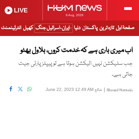
LIVE
9 Aug, 2026
صفحۂ اول
تازہ ترین
پاکستان
دنیا
ایران-اسرائیل جنگ
کھیل
انٹرٹینمنٹ
اب میری باری ہے کہ خدمت کروں، بلاول بھٹو
جب سلیکشن نہیں الیکشن ہوتا ہے تو پیپلز پارٹی جیت
جاتی ہے۔
|
شائع
June 22, 2023 12:49 AM
Ahmed Hussain