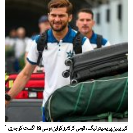
کیریبین پریمیئر لیگ ، قومی کرکٹرز کو این او سی 19 اگست کو جاری
آز