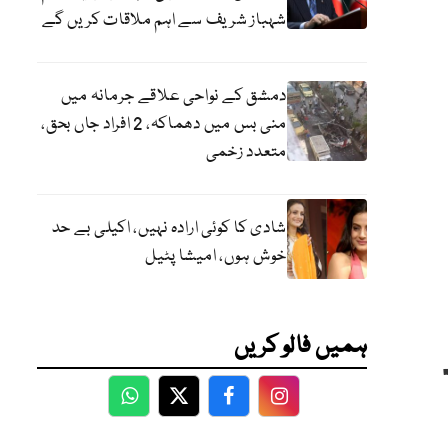
شہباز شریف سے اہم ملاقات کریں گے
دمشق کے نواحی علاقے جرمانہ میں
منی بس میں دھماکہ، 2 افراد جاں بحق،
متعدد زخمی
شادی کا کوئی ارادہ نہیں، اکیلی بے حد
خوش ہوں، امیشا پٹیل
ہمیں فالو کریں
WhatsApp
Twitter
Facebook
Facebook