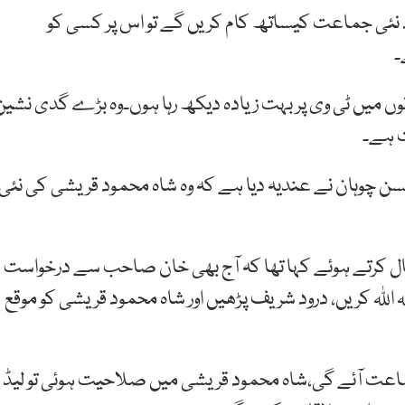
د نئی جماعت کیساتھ کام کریں گے تو اس پر کسی کو
۔
 دنوں میں ٹی وی پر بہت زیادہ دیکھ رہا ہوں۔وہ بڑے گدی نشین
ت ہے۔
حسن چوہان نے عندیہ دیا ہے کہ وہ شاہ محمود قریشی کی نئی
ال کرتے ہوئے کہا تھا کہ آج بھی خان صاحب سے درخواست
للہ کریں، درود شریف پڑھیں اور شاہ محمود قریشی کو موقع
ماعت آئے گی،شاہ محمود قریشی میں صلاحیت ہوئی تو لیڈ