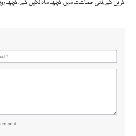
کریں گے،نئی جماعت میں کچھ ماہ لگیں گے،کچھ روزمی
 comment.