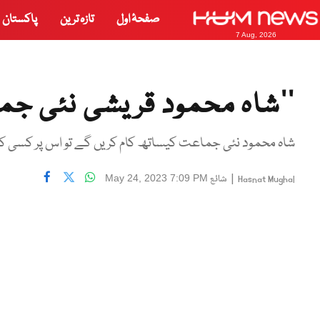
صفحۂ اول
تازہ ترین
پاکستان
7 Aug, 2026
’’شاہ محمود قریشی نئی جم
شاہ محمود نئی جماعت کیساتھ کام کریں گے تو اس پر کسی کو ا
|
شائع
May 24, 2023 7:09 PM
Hasnat Mughal