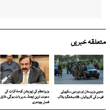
متعلقہ خبریں
وزیراعظم کی اپوزیشن کو مذاکرات کی
جنوبی وزیرستان اور دیر میں سکیورٹی
دعوت، اوپن ایجنڈے پر بات ہوگی، طارق
فورسز کی کارروائیاں ، 10دہشتگرد ہلاک
فضل چودھری