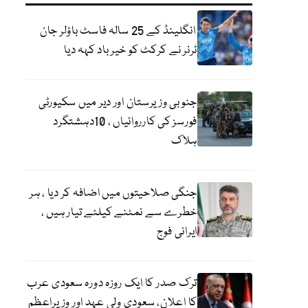
انگلینڈ کے 25 سالہ فاسٹ باؤلر جان
ٹرنر نے کرکٹ کو خیر باد کہہ دیا
جنوبی وزیرستان اور دیر میں سکیورٹی
فورسز کی کارروائیاں ، 10دہشتگرد
ہلاک
جنگی صلاحیتوں میں اضافہ کر دیا ، ہر
خطرے سے نمٹنے کیلئے تیار ہیں ،
ایرانی فوج
ترک صدر کا ایک روزہ دورہ سعودی عرب
کا اعلان، سعودی ولی عہد اور وزیراعظم