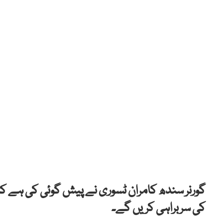
گورنر سندھ کامران ٹسوری نے پیش گوئی کی ہے کہ
کی سربراہی کریں گے۔