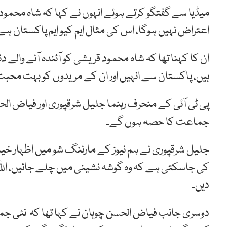
میڈیا سے گفتگو کرتے ہوئے انہوں نے کہا کہ شاہ محمو
اعتراض نہیں ہوگا، اس کی مثال ایم کیو ایم پاکستان ہے
ان کا کہنا تھا کہ شاہ محمود قریشی کو آئندہ آنے والے
ہیں، پاکستان سے انہیں اور ان کے مریدوں کو بہت محب
پی ٹی آئی کے منحرف رہنما جلیل شرقپوری اور فیاض ال
جماعت کا حصہ ہوں گے۔
جلیل شرقپوری نے ہم نیوز کے مارننگ شو میں اظہار خی
کی جاسکتی ہے کہ وہ گوشہ نشینی میں چلے جائیں، اللہ ا
دیں۔
دوسری جانب فیاض الحسن چوہان نے کہا تھا کہ نئی ج