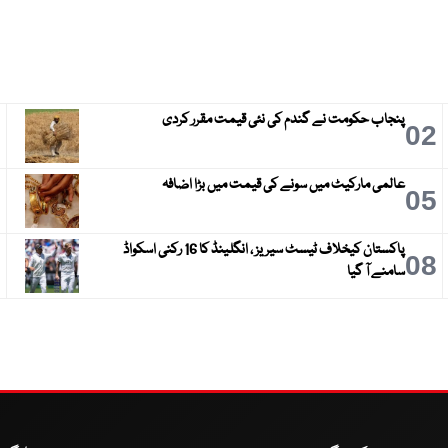
پنجاب حکومت نے گندم کی نئی قیمت مقرر کردی
3
02
عالمی مارکیٹ میں سونے کی قیمت میں بڑا اضافہ
6
05
پاکستان کیخلاف ٹیسٹ سیریز ، انگلینڈ کا 16 رکنی اسکواڈ
9
08
سامنے آ گیا