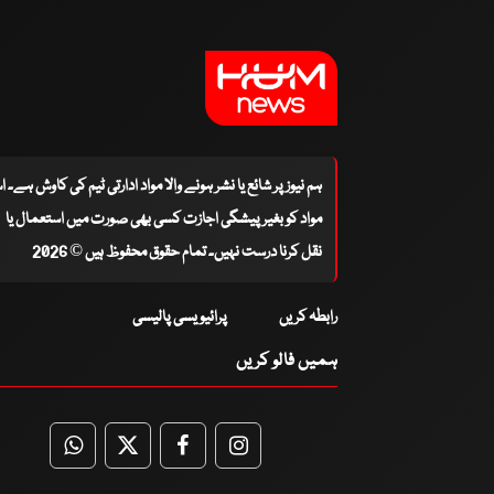
ہم نیوز پر شائع یا نشر ہونے والا مواد ادارتی ٹیم کی کاوش ہے۔ 
مواد کو بغیر پیشگی اجازت کسی بھی صورت میں استعمال یا
نقل کرنا درست نہیں۔ تمام حقوق محفوظ ہیں © 2026
رابطہ کریں
پرائیویسی پالیسی
ہمیں فالو کریں
WhatsApp
Twitter
Facebook
Facebook