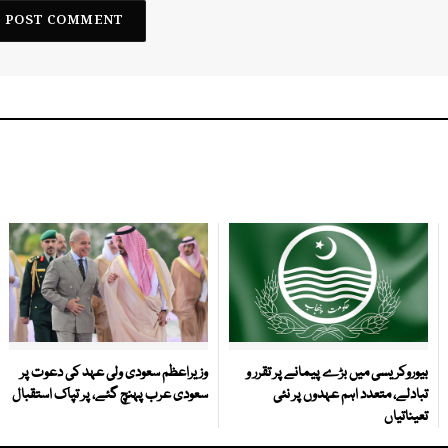
بیوروکریسی میں بڑے پیمانے پر تقرر و
وزیراعظم سعودی ولی عہد کی دعوت پر
تبادلے، متعدد اہم عہدوں پر نئی
سعودی عرب پہنچ گئے، پر تپاک استقبال
تعیناتیاں