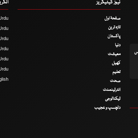
نیوز کیٹیگریز
انگر
صفحۂ اول
Urdu
تازہ ترین
Urdu
پاکستان
Urdu
دنیا
Urdu
اس
معیشت
Urdu
کھیل
Urdu
تعلیم
lish
صحت
انٹرٹینمنٹ
ٹیکنالوجی
دلچسپ و عجیب