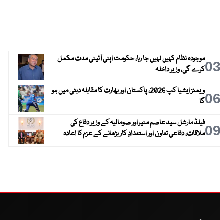
موجودہ نظام کہیں نہیں جا رہا، حکومت اپنی آئینی مدت مکمل
0
کرے گی، وزیر داخلہ
ویمنز ایشیا کپ 2026، پاکستان اور بھارت کا مقابلہ دبئی میں ہو
0
گا
فیلڈ مارشل سید عاصم منیر اور صومالیہ کے وزیر دفاع کی
0
ملاقات، دفاعی تعاون اور استعدادِ کار بڑھانے کے عزم کا اعادہ