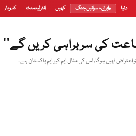
دنیا
ایران-اسرائیل جنگ
کھیل
انٹرٹینمنٹ
کاروبار
اعت کی سربراہی کریں گے‘‘
عتراض نہیں ہوگا، اس کی مثال ایم کیو ایم پاکستان ہے۔