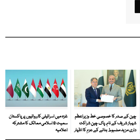
چین کے صدر کا خصوصی خط وزیراعظم
غزہ میں اسرائیلی کارروائیوں پر پاکستان
شہباز شریف کے نام، پاک چین شراکت
سمیت 8 اسلامی ممالک کا مشترکہ
داری مزید مضبوط بنانے کے عزم کا اظہار
اعلامیہ