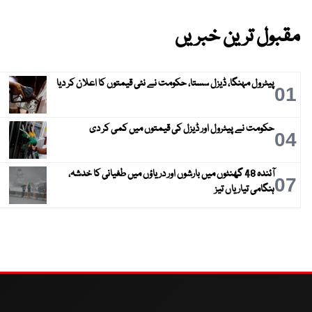
مقبول ترین خبریں
پیٹرول مہنگا، ڈیزل سستا، حکومت نے نئی قیمتوں کا اعلان کر دیا
01
حکومت نے پیٹرول اور ڈیزل کی قیمتوں میں کمی کر دی
04
آئندہ 48 گھنٹوں میں بارشوں اور دریاؤں میں طغیانی کا خدشہ،
07
ہنگامی تیاریاں تیز