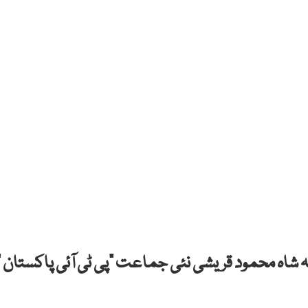
 شاہ محمود قریشی نئی جماعت “پی ٹی آئی پاکستان ”