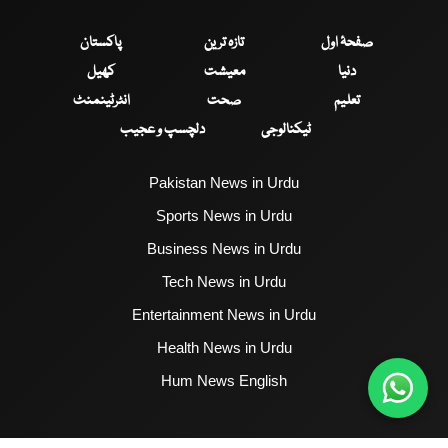
صفحۂ اول
تازہ ترین
پاکستان
دنیا
معیشت
کھیل
تعلیم
صحت
انٹرٹینمنٹ
ٹیکنالوجی
دلچسپ و عجیب
Pakistan News in Urdu
Sports News in Urdu
Business News in Urdu
Tech News in Urdu
Entertainment News in Urdu
Health News in Urdu
Hum News English