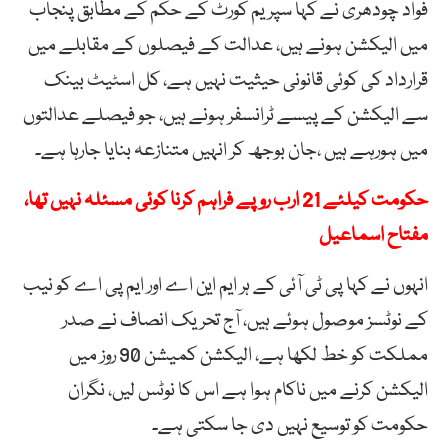
فواد چودھری نے کہا سپریم کورٹ کے حکم کے مطابق پنجاب
میں الیکشن ہونے ہیں، عدالت کے فیصلوں کے مقابلے میں
قرارداد کی کوئی قانونی حیثیت نہیں ہے، کل اسٹیٹ بینک
سے الیکشن کے پیسے ٹرانسفر ہونے ہیں، جو فیصلے عدالتوں
میں ہورہے ہیں ،جان بوجھ کر انہیں متنازعہ بنایا جارہا ہے۔
حکومت کیلئے 21 ارب روپے فراہم کرنا کوئی مسئلہ نہیں تھا،
مفتاح اسماعیل
انہوں نے کہا پی ٹی آئی کے ہر ایم این اے اور ایم پی اے کو نیب
کے نوٹسز موصول ہوئے ہیں، آج تحریک انصاف نے صدر
مملکت کو خط لکھا ہے، الیکشن کمیشن 90 روز میں
الیکشن کرنے میں ناکام ہوا ہے اس کا نوٹس لیں، نگران
حکومت کو توسیع نہیں دی جا سکتی ہے۔