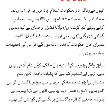
انہوں نے وفاقی دارالحکومت اسلام آباد میں پی ٹی آئی رہنما
حماد اظہر کے ہمراہ مشترکہ پریس کانفرنس سے خطاب
کرتے ہوئے کہا گزشتہ روز مولانا فضل الرحمان نے کہا ہمیں
گارنٹی دی گئی تھی، یعنی ان سے وعدہ کیا گیا تھا کہ وہ
عمران خان حکومت کا تختہ الٹ دیں گے، تو اس کی تحقیقات
ہونا ضروری ہے۔
سابق وفاقی وزیر نے کہا ستیہ پال ملک کوئی عام آدمی نہیں
ہے، انہوں نے تسلیم کیا ہے کہ پلوامہ واقعہ انڈین ہوم
منسٹری یا وزارت خارجہ کی مرضی سے ہوا تو پاکستان کو اس
انٹرویو پر واضح ردعمل دینا چاہیے۔ انہوں نے کہا بھارت نے
پلوامہ حملے کا الزام پاکستان پر لگانے کی کوشش کی تھی۔