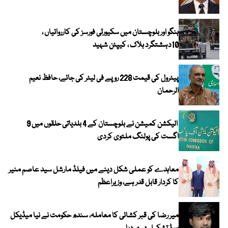
ہنگو اور بلوچستان میں سکیورٹی فورسز کی کارروائیاں ،
10دہشتگرد ہلاک ، کیپٹن شہید
پیٹرول کی قیمت 228 روپے فی لیٹر کی جائے، حافظ نعیم
الرحمان
الیکشن کمیشن نے بلوچستان کے 4 بلدیاتی حلقوں میں 9
اگست کی پولنگ ملتوی کردی
معاہدے کو عملی شکل دینے میں فیلڈ مارشل سید عاصم منیر
کا کردار قابل قدر ہے، وزیراعظم
میر رضا کی قبر کشائی کا معاملہ، سندھ حکومت نے نیا میڈیکل