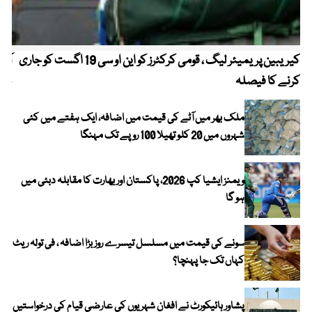
کیریبین پریمیئر لیگ ، قومی کرکٹرز کو این او سی 19 اگست کو جاری
آز
کرنے کا فیصلہ
چھی
ملک بھر میں آٹے کی قیمت میں اضافہ، ایک ہفتے میں کئی
شہروں میں 20 کلو تھیلا 100 روپے تک مہنگا
ویمنز ایشیا کپ 2026، پاکستان اور بھارت کا مقابلہ دبئی میں
ہو گا
سونے کی قیمت میں مسلسل تیسرے روز بڑا اضافہ ، فی تولہ ریٹ
کہاں تک جا پہنچا؟
پشاور ہائیکورٹ نے افغان شہریوں کی عارضی قیام کی درخواستیں