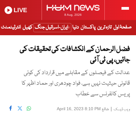
LIVE
8 Aug, 2026
صفحۂ اول
تازہ ترین
پاکستان
دنیا
ایران-اسرائیل جنگ
کھیل
انٹرٹینمنٹ
فضل الرحمان کے انکشافات کی تحقیقات کی
جائیں، پی ٹی آئی
عدالت کے فیصلوں کے مقابلے میں قرارداد کی کوئی
قانونی حیثیت نہیں ہے، فواد چودھری اور حماد اظہر کا
پریس کانفرنس سے خطاب
|
شائع
April 16, 2023 8:10 PM
ویب ڈیسک