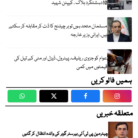
10دہشتگرد ہلاک ، کیپٹن شہید
مسلمان متحد ہوں تو ہر چیلنج کا ڈٹ کر مقابلہ کر سکتے
ہیں، ایرانی وزیر خارجہ
عوام کو جزوی ریلیف، پیٹرول، ڈیزل اور مٹی کے تیل کی
قیمتوں میں کمی
ہمیں فالو کریں
WhatsApp
Twitter
Facebook
Faceboo
متعلقہ خبریں
چیئرمین پی ٹی آئی بیرسٹر گوہر کی والدہ انتقال کر گئیں