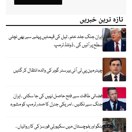
تازہ ترین خبریں
ایران جنگ جلد ختم ، تیل کی قیمتیں پہلے سے بھی نچلی
سطح پر آئیں گی ، ڈونلڈ ٹرمپ
چیئرمین پی ٹی آئی بیرسٹر گوہر کی والدہ انتقال کر گئیں
فضائی طاقت سے فتح حاصل نہیں کی جا سکتی ، ایران
جنگ سے نکلیں ، امریکی جنرل کا صدر ٹرمپ کو مشورہ
ہنگو اور بلوچستان میں سکیورٹی فورسز کی کارروائیاں ،