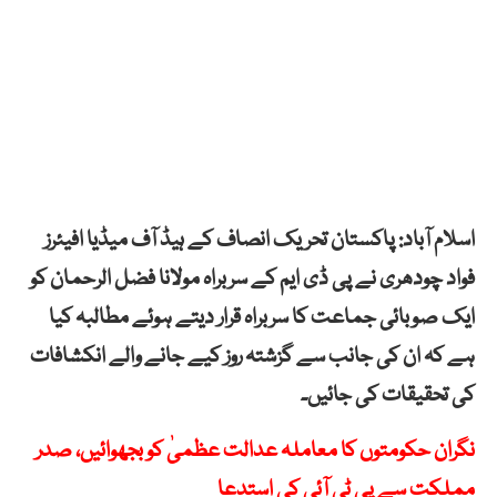
اسلام آباد: پاکستان تحریک انصاف کے ہیڈ آف میڈیا افیئرز
فواد چودھری نے پی ڈی ایم کے سربراہ مولانا فضل الرحمان کو
ایک صوبائی جماعت کا سربراہ قرار دیتے ہوئے مطالبہ کیا
ہے کہ ان کی جانب سے گزشتہ روز کیے جانے والے انکشافات
کی تحقیقات کی جائیں۔
نگران حکومتوں کا معاملہ عدالت عظمیٰ کو بجھوائیں، صدر
مملکت سے پی ٹی آئی کی استدعا