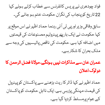
فواد چودھری نے پریس کانفرنس سے خطاب کرتے ہوئے کہا
22 تاریخ کو پنجاب کی نگران حکومت ختم ہو جائے گی۔
سابق وفاقی وزیر اور پی ٹی آئی رہنما حماد اظہر نے اس موقع پر
کہا حکومت نے ایک بار پھر پیٹرولیم مصنوعات کی قیمتوں
میں اضافہ کیا ہے، حکومت کی ناقص پالیسیوں کی وجہ سے
ملک بحران کا شکار ہے۔
عمران خان سے مذاکرات نہیں ہونگے، مولانا فضل الرحمن کا
دو ٹوک اعلان
حماد اظہر نے کہا ڈالر کا ریٹ بڑھنے سے پاکستان کو پیٹرول
کی قیمت مہنگی پڑرہی ہے، ایک نااہل حکومت کو پاکستان
کے عوام پرمسلط کردیا گیا ہے۔