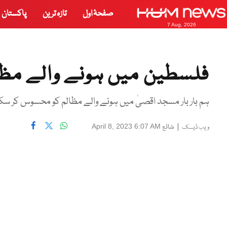
صفحۂ اول
تازہ ترین
پاکستان
7 Aug, 2026
فلسطین میں ہونے والے مظالم
ہم بار بار مسجد اقصیٰ میں ہونے والے مظالم کو محسوس کر سکت
|
شائع
April 8, 2023 6:07 AM
ویب ڈیسک