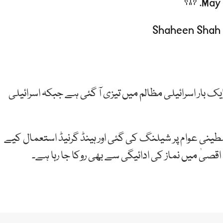
May 
بار اسرائیلی مظالم میں تیزی آ گئی ہے جبکہ اسرائیلی
طینی عوام پر شیلنگ کی گئی اور ہینڈ گرنیڈ استعمال کیے
یٰ میں نماز کی ادائیگی سے بھی روکا جا رہا ہے۔