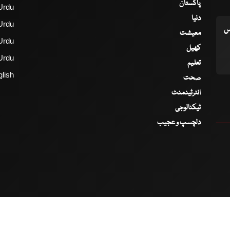
پاکستان
Urdu
دنیا
Urdu
اس
معیشت
Urdu
کھیل
Urdu
تعلیم
lish
صحت
انٹرٹینمنٹ
ٹیکنالوجی
دلچسپ و عجیب
2017 - 2026 © All Copyrights Reserved