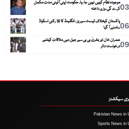
موجودہ نظام کہیں نہیں جا رہا، حکومت اپنی آئینی مدت مکمل
0
کرے گی، وزیر داخلہ
پاکستان کیخلاف ٹیسٹ سیریز ، انگلینڈ کا 16 رکنی اسکواڈ
0
سامنے آ گیا
عمران خان اور بشریٰ بی بی سے جیل میں ملاقات کیلئے
0
درخواست دائر
یزی سیکشنز
Pakistan News in 
Sports News in 