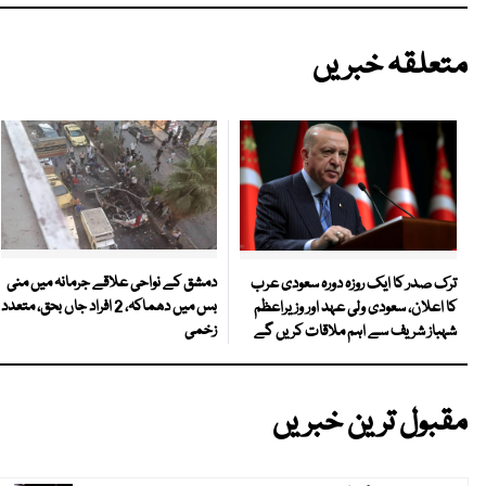
متعلقہ خبریں
دمشق کے نواحی علاقے جرمانہ میں منی
ترک صدر کا ایک روزہ دورہ سعودی عرب
بس میں دھماکہ، 2 افراد جاں بحق، متعدد
کا اعلان، سعودی ولی عہد اور وزیراعظم
زخمی
شہباز شریف سے اہم ملاقات کریں گے
مقبول ترین خبریں