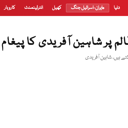
دنیا
ایران-اسرائیل جنگ
کھیل
انٹرٹینمنٹ
کاروبار
 پر شاہین آفریدی کا پیغام
ے ہیں، شاہین آفریدی