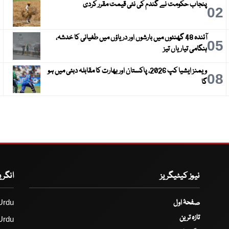
پنجاب حکومت نے گندم کی نئی قیمت مقرر کردی
3
02
آئندہ 48 گھنٹوں میں بارشوں اور دریاؤں میں طغیانی کا خدشہ،
6
05
ہنگامی تیاریاں تیز
ویمنز ایشیا کپ 2026، پاکستان اور بھارت کا مقابلہ دبئی میں ہو
9
08
گا
نیوز کیٹیگریز
انگر
صفحۂ اول
Urdu
تازہ ترین
Urdu