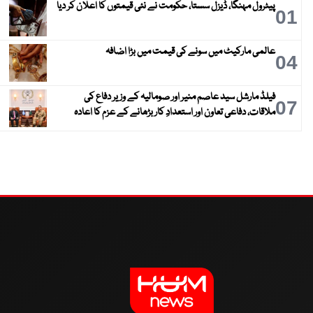
پیٹرول مہنگا، ڈیزل سستا، حکومت نے نئی قیمتوں کا اعلان کر دیا
01
عالمی مارکیٹ میں سونے کی قیمت میں بڑا اضافہ
04
فیلڈ مارشل سید عاصم منیر اور صومالیہ کے وزیر دفاع کی
07
ملاقات، دفاعی تعاون اور استعدادِ کار بڑھانے کے عزم کا اعادہ