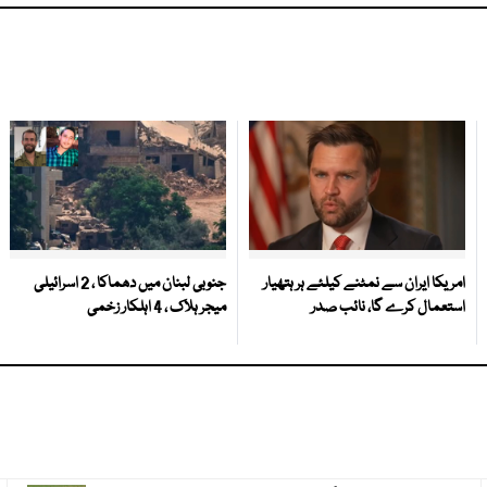
امریکا ایران سے نمٹنے کیلئے ہر ہتھیار
جنوبی لبنان میں دھماکا ، 2 اسرائیلی
استعمال کرے گا، نائب صدر
میجر ہلاک ، 4 اہلکار زخمی