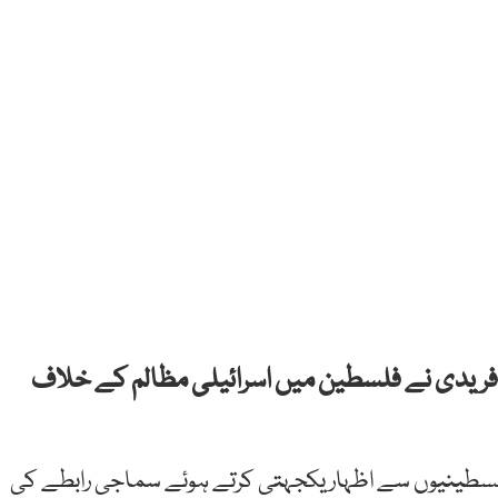
 آفریدی نے فلسطین میں اسرائیلی مظالم کے خلاف
 فلسطینیوں سے اظہار یکجہتی کرتے ہوئے سماجی رابطے کی