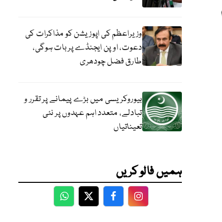
وزیراعظم کی اپوزیشن کو مذاکرات کی
دعوت، اوپن ایجنڈے پر بات ہوگی،
طارق فضل چودھری
بیوروکریسی میں بڑے پیمانے پر تقرر و
تبادلے، متعدد اہم عہدوں پر نئی
تعیناتیاں
ہمیں فالو کریں
WhatsApp
Twitter
Facebook
Facebook