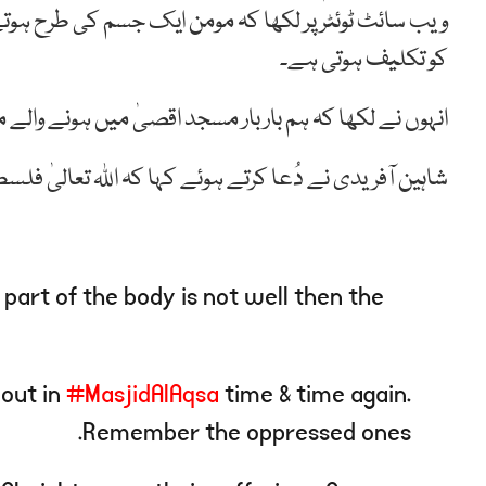
ویب سائٹ ٹوئٹر پر لکھا کہ مومن ایک جسم کی طرح ہوت
کو تکلیف ہوتی ہے۔
انہوں نے لکھا کہ ہم بار بار مسجد اقصیٰ میں ہونے وال
شاہین آفریدی نے دُعا کرتے ہوئے کہا کہ اللہ تعالیٰ فل
 part of the body is not well then the
 out in
#MasjidAlAqsa
time & time again.
Remember the oppressed ones.