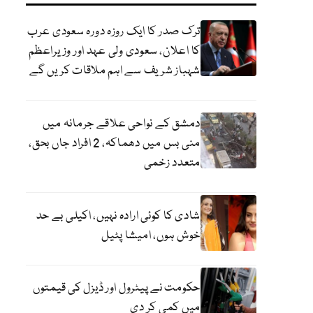
ترک صدر کا ایک روزہ دورہ سعودی عرب
کا اعلان، سعودی ولی عہد اور وزیراعظم
شہباز شریف سے اہم ملاقات کریں گے
دمشق کے نواحی علاقے جرمانہ میں
منی بس میں دھماکہ، 2 افراد جاں بحق،
متعدد زخمی
شادی کا کوئی ارادہ نہیں، اکیلی بے حد
خوش ہوں، امیشا پٹیل
حکومت نے پیٹرول اور ڈیزل کی قیمتوں
میں کمی کر دی