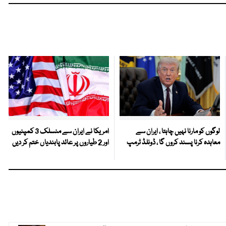
لوگوں کو مارنا نہیں چاہتا ، ایران سے
امریکا نے ایران سے منسلک 3 کمپنیوں
معاہدہ کرنا پسند کروں گا ، ڈونلڈ ٹرمپ
اور 2 طیاروں پر عائد پابندیاں ختم کر دیں