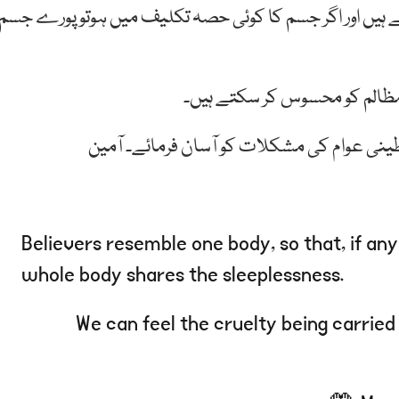
ے ہیں اور اگر جسم کا کوئی حصہ تکلیف میں ہوتو پورے جسم
ے مظالم کو محسوس کر سکتے ہیں۔
سطینی عوام کی مشکلات کو آسان فرمائے۔ آمین
Believers resemble one body, so that, if any
whole body shares the sleeplessness.
We can feel the cruelty being carried