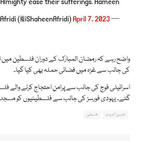
Almighty ease their sufferings. Aameen. 🤲
April 7, 2023
— Shaheen Shah Afridi (@iShaheenAfridi)
واضح رہے کہ رمضان المبارک کے دوران فلسطین میں ایک 
کی جانب سے غزہ میں فضائی حملہ بھی کیا گیا۔
اسرائیلی فوج کی جانب سے پرامن احتجاج کرنے والے فلس
گئے۔ یہودی فورسز کی جانب سے فلسطینیوں کو مسجد اقص
شاہین آفریدی
فلسطین