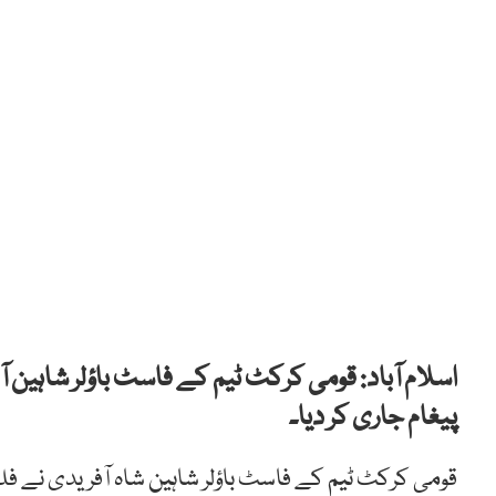
اسلام آباد: قومی کرکٹ ٹیم کے فاسٹ باؤلر شاہین
پیغام جاری کر دیا۔
قومی کرکٹ ٹیم کے فاسٹ باؤلر شاہین شاہ آفریدی نے