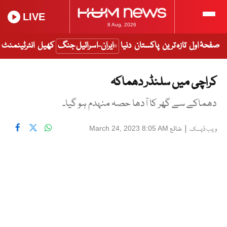
LIVE
8 Aug, 2026
صفحۂ اول
تازہ ترین
پاکستان
دنیا
ایران-اسرائیل جنگ
کھیل
انٹرٹینمنٹ
کراچی میں سلنڈر دھماکہ
دھماکے سے گھر کا آدھا حصہ منہدم ہو گیا۔
|
شائع
March 24, 2023 8:05 AM
ویب ڈیسک