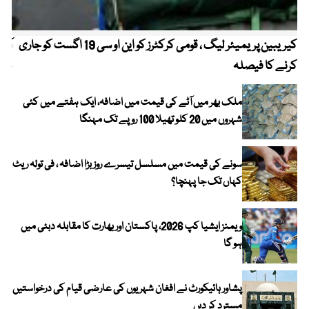
کیریبین پریمیئر لیگ ، قومی کرکٹرز کو این او سی 19 اگست کو جاری
آز
کرنے کا فیصلہ
چھی
ملک بھر میں آٹے کی قیمت میں اضافہ، ایک ہفتے میں کئی
شہروں میں 20 کلو تھیلا 100 روپے تک مہنگا
سونے کی قیمت میں مسلسل تیسرے روز بڑا اضافہ ، فی تولہ ریٹ
کہاں تک جا پہنچا؟
ویمنز ایشیا کپ 2026، پاکستان اور بھارت کا مقابلہ دبئی میں
ہو گا
پشاور ہائیکورٹ نے افغان شہریوں کی عارضی قیام کی درخواستیں
مسترد کر دیں