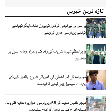
تازہ ترین خبریں
پی سی بی نے قومی کرکٹرز کو بیرون ملک لیگز کھیلنے
کیلئے این او سی جاری کر دیئے
وزیر اعظم شہباز شریف کی وفد کے ہمراہ روضہ رسولؐ پر
حاضری
میر رضا کی قبر کشائی کی کارروائی شروع ، والدین کے ڈی
این اے سیمپل بھی لینے کا فیصلہ
میجر طفیل شہید کی 68 ویں برسی ، مزار پر دعائیہ تقریب ،
مسلح افواج کے سربراہان کا خراج عقیدت