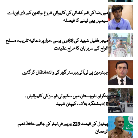
میر رضا کی قبر کشائی کی کارروائی شروع ، والدین کے ڈی این اے
سیمپل بھی لینے کا فیصلہ
میجر طفیل شہید کی 68 ویں برسی ، مزار پر دعائیہ تقریب ، مسلح
افواج کے سربراہان کا خراج عقیدت
چیئرمین پی ٹی آئی بیرسٹر گوہر کی والدہ انتقال کر گئیں
ہنگو اور بلوچستان میں سکیورٹی فورسز کی کارروائیاں ،
10دہشتگرد ہلاک ، کیپٹن شہید
پیٹرول کی قیمت 228 روپے فی لیٹر کی جائے، حافظ نعیم
الرحمان