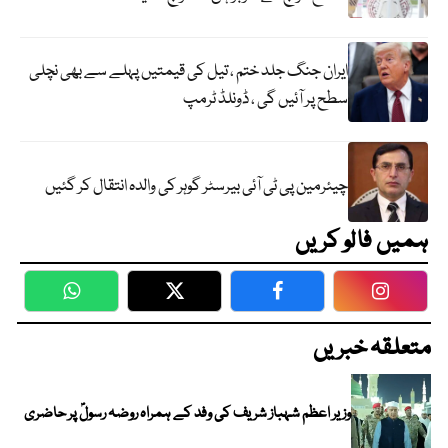
ایران جنگ جلد ختم ، تیل کی قیمتیں پہلے سے بھی نچلی
سطح پر آئیں گی ، ڈونلڈ ٹرمپ
چیئرمین پی ٹی آئی بیرسٹر گوہر کی والدہ انتقال کر گئیں
ہمیں فالو کریں
WhatsApp
Twitter
Facebook
Faceboo
متعلقہ خبریں
وزیر اعظم شہباز شریف کی وفد کے ہمراہ روضہ رسولؐ پر حاضری