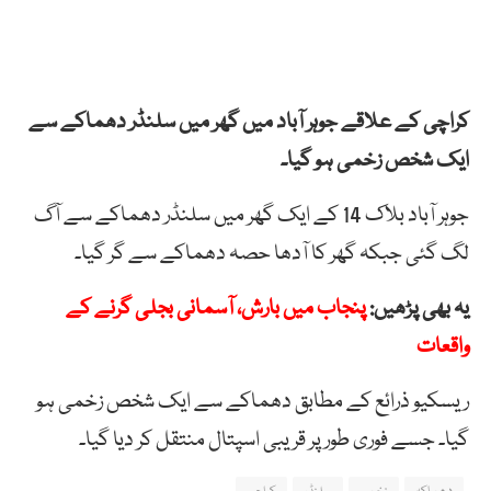
کراچی کے علاقے جوہر آباد میں گھر میں سلنڈر دھماکے سے
ایک شخص زخمی ہو گیا۔
جوہر آباد بلاک 14 کے ایک گھر میں سلنڈر دھماکے سے آگ
لگ گئی جبکہ گھر کا آدھا حصہ دھماکے سے گر گیا۔
یہ بھی پڑھیں:
پنجاب میں بارش، آسمانی بجلی گرنے کے
واقعات
ریسکیو ذرائع کے مطابق دھماکے سے ایک شخص زخمی ہو
گیا۔ جسے فوری طور پر قریبی اسپتال منتقل کر دیا گیا۔