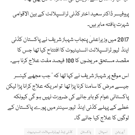
پروفیسر ڈاکٹر سعید اختر کڈنی ٹرانسپلانٹ کے بین الاقوامی
شہرت یافتہ ماہر ہیں۔
2017 میں وزیراعلیٰ پنجاب شہباز شریف نے پاکستان کڈنی
اینڈ لیور ٹرانسپلانٹ انسٹیٹیوٹ کا افتتاح کیا تھا جس کا
مقصد مستحق مریضوں کا 100 فیصد مفت علاج کرنا ہے۔
اس موقع پر شہباز شریف نے کہا تھا کہ ‘ جب مجھے کینسر
جیسے مرض کا سامنا کرنا پڑا تھا تو امریکہ علاج کرانا پڑا لیکن
پاکستانی عوام کو باہر جانے کی ضرورت نہیں ہو گی کیونکہ
خطے کے پہلے کڈنی اینڈ لیور سینٹر میں پورے پاکستان کے
لوگوں کا علاج کیا جائے گا۔
آپریشن
اسپتال
پاکستان
کڈنی اینڈ لیورٹرانسپلانٹ انسٹیٹیوٹ