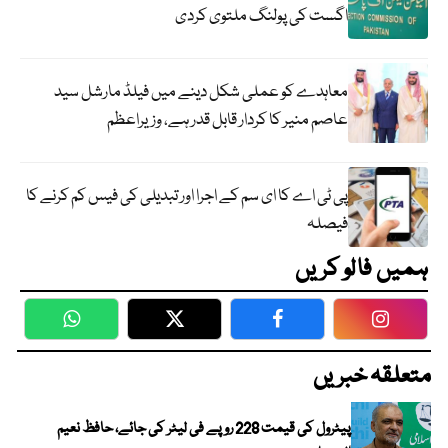
اگست کی پولنگ ملتوی کردی
معاہدے کو عملی شکل دینے میں فیلڈ مارشل سید
عاصم منیر کا کردار قابل قدر ہے، وزیراعظم
پی ٹی اے کا ای سم کے اجرا اور تبدیلی کی فیس کم کرنے کا
فیصلہ
ہمیں فالو کریں
WhatsApp
Twitter
Facebook
Faceboo
متعلقہ خبریں
پیٹرول کی قیمت 228 روپے فی لیٹر کی جائے، حافظ نعیم