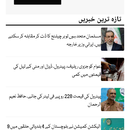
تازہ ترین خبریں
مسلمان متحد ہوں تو ہر چیلنج کا ڈٹ کر مقابلہ کر سکتے
ہیں، ایرانی وزیر خارجہ
عوام کو جزوی ریلیف، پیٹرول، ڈیزل اور مٹی کے تیل کی
قیمتوں میں کمی
پیٹرول کی قیمت 228 روپے فی لیٹر کی جائے، حافظ نعیم
الرحمان
الیکشن کمیشن نے بلوچستان کے 4 بلدیاتی حلقوں میں 9