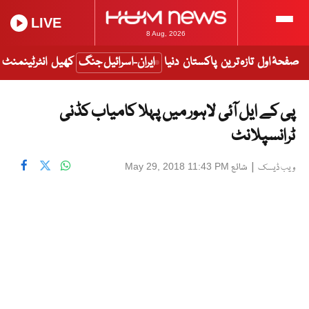
LIVE
8 Aug, 2026
صفحۂ اول
تازہ ترین
پاکستان
دنیا
ایران-اسرائیل جنگ
کھیل
انٹرٹینمنٹ
پی کے ایل آئی لاہور میں پہلا کامیاب کڈنی
ٹرانسپلانٹ
|
شائع
May 29, 2018 11:43 PM
ویب ڈیسک