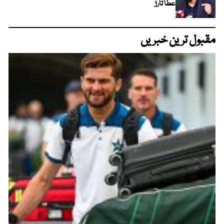
عطا تارڑ
مقبول ترین خبریں