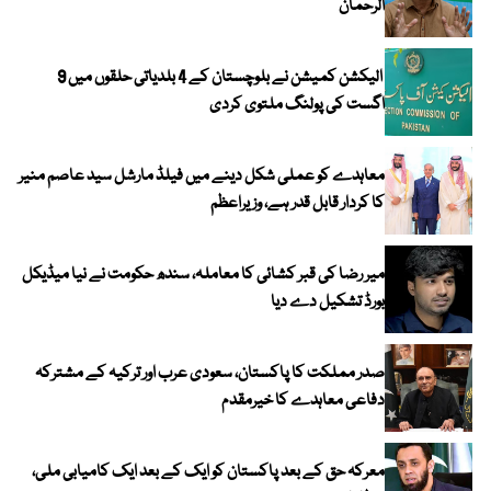
الرحمان
الیکشن کمیشن نے بلوچستان کے 4 بلدیاتی حلقوں میں 9
اگست کی پولنگ ملتوی کردی
معاہدے کو عملی شکل دینے میں فیلڈ مارشل سید عاصم منیر
کا کردار قابل قدر ہے، وزیراعظم
میر رضا کی قبر کشائی کا معاملہ، سندھ حکومت نے نیا میڈیکل
بورڈ تشکیل دے دیا
صدر مملکت کا پاکستان، سعودی عرب اور ترکیہ کے مشترکہ
دفاعی معاہدے کا خیرمقدم
معرکہ حق کے بعد پاکستان کو ایک کے بعد ایک کامیابی ملی،