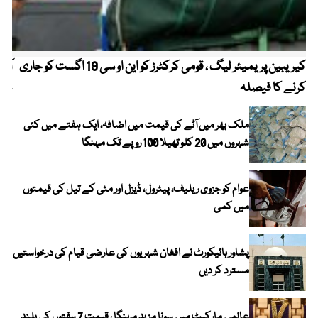
کیریبین پریمیئر لیگ ، قومی کرکٹرز کو این او سی 19 اگست کو جاری
آز
کرنے کا فیصلہ
چھی
ملک بھر میں آٹے کی قیمت میں اضافہ، ایک ہفتے میں کئی
شہروں میں 20 کلو تھیلا 100 روپے تک مہنگا
عوام کو جزوی ریلیف، پیٹرول، ڈیزل اور مٹی کے تیل کی قیمتوں
میں کمی
پشاور ہائیکورٹ نے افغان شہریوں کی عارضی قیام کی درخواستیں
مسترد کر دیں
عالمی مارکیٹ میں سونا مزید مہنگا ، قیمت 7 ہفتوں کی بلند