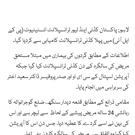
لاہور: پاکستان کڈنی اینڈ لیور ٹرانسپلانٹ انسٹیٹیوٹ (پی کے
ایل آئی) میں پہلا کڈنی ٹرانسپلانٹ کامیابی سے کردیا گیا۔
اطلاعات کے مطابق گردوں کی بیماری میں مبتلا مستحق
مریض کی سالگرہ کے دن کڈنی ٹرانسپلانٹ کیا گیا جبکہ
آپریشن اسپتال کے سی ای او اور صدر پروفیسر ڈاکٹر سعید اختر
کی سربراہی میں انجام پایا۔
مقامی ذرائع کے مطابق قلعہ دیدار سنگھ، ضلع گوجرانوالہ کا
رہائشی 34 سالہ مریض پیشے کے لحاظ سے ٹیچر ہے اور اس
کی بہن نے اسے گردے کا عطیہ دیا، جس دن اس کا آپریشن
کیا گیا وہ اتفاق سے مریض کی سالگرہ کا دن بھی تھا۔