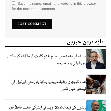
Save my name, email, and website in this browser
for the next time I comment.
تازہ ترین خبریں
مسلمان متحد ہوں تو ہر چیلنج کا ڈٹ کر مقابلہ کر سکتے
ہیں، ایرانی وزیر خارجہ
عوام کو جزوی ریلیف، پیٹرول، ڈیزل اور مٹی کے تیل کی
قیمتوں میں کمی
پیٹرول کی قیمت 228 روپے فی لیٹر کی جائے، حافظ نعیم