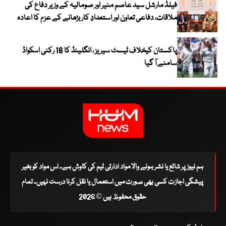
فیلڈ مارشل سید عاصم منیر اور صومالیہ کے وزیر دفاع کی
ملاقات، دفاعی تعاون اور استعدادِ کار بڑھانے کے عزم کا اعادہ
پاکستان کیخلاف ٹیسٹ سیریز ، انگلینڈ کا 16 رکنی اسکواڈ
سامنے آ گیا
ہم نیوز پر شائع یا نشر ہونے والا مواد ادارتی ٹیم کی کاوش ہے۔ اس مواد کو بغیر
پیشگی اجازت کسی بھی صورت میں استعمال یا نقل کرنا درست نہیں۔ تمام
حقوق محفوظ ہیں © 2026