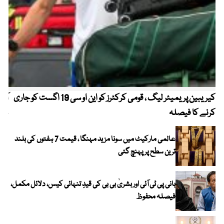
کیریبین پریمیئر لیگ ، قومی کرکٹرز کو این او سی 19 اگست کو جاری
آز
کرنے کا فیصلہ
چھی
عالمی مارکیٹ میں سونا مزید مہنگا ، قیمت 7 ہفتوں کی بلند
ترین سطح پر پہنچ گئی
بانی پی ٹی آئی اور بشریٰ بی بی کی قیدِ تنہائی کیس، دلائل مکمل،
فیصلہ محفوظ