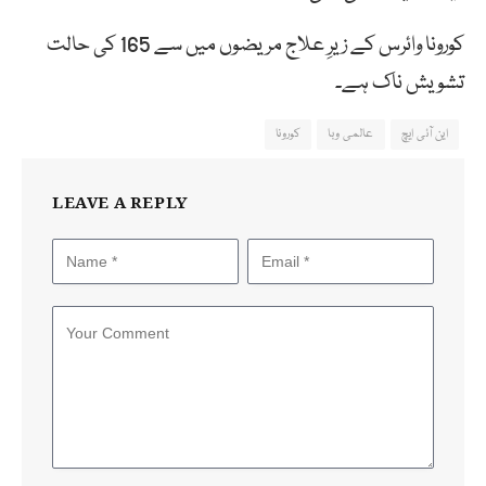
کورونا وائرس کے زیرِ علاج مریضوں میں سے 165 کی حالت
تشویش ناک ہے۔
این آئی ایچ
عالمی وبا
کورونا
LEAVE A REPLY