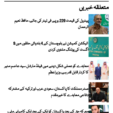
متعلقہ خبریں
پیٹرول کی قیمت 228 روپے فی لیٹر کی جائے، حافظ نعیم
الرحمان
الیکشن کمیشن نے بلوچستان کے 4 بلدیاتی حلقوں میں 9
اگست کی پولنگ ملتوی کردی
معاہدے کو عملی شکل دینے میں فیلڈ مارشل سید عاصم منیر
کا کردار قابل قدر ہے، وزیراعظم
صدر مملکت کا پاکستان، سعودی عرب اور ترکیہ کے مشترکہ
دفاعی معاہدے کا خیرمقدم
معرکہ حق کے بعد پاکستان کو ایک کے بعد ایک کامیابی ملی،