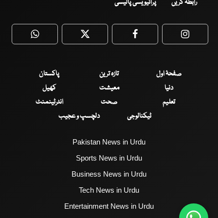
رابطہ کریں
پرائیویسی پالیسی
WhatsApp
Twitter
Facebook
Faceboo
صفحۂ اول
تازہ ترین
پاکستان
دنیا
معیشت
کھیل
تعلیم
صحت
انٹرٹینمنٹ
ٹیکنالوجی
دلچسپ و عجیب
Pakistan News in Urdu
Sports News in Urdu
Business News in Urdu
Tech News in Urdu
Entertainment News in Urdu