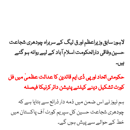
لاہور: سابق وزیراعظم اور ق لیگ کے سربراہ چودھری شجاعت
حسین وفاقی دارالحکومت اسلام آباد کے لیے روانہ ہو گئے
ہیں۔
حکومتی اتحاد اور پی ڈی ایم قائدین کا عدالت عظمیٰ میں فل
کورٹ تشکیل دینے کیلئے پٹیشن دائر کرنیکا فیصلہ
ہم نیوز نے اس ضمن میں ذمہ دار ذرائع سے بتایا ہے کہ
چودھری شجاعت حسین کل سپریم کورٹ آف پاکستان میں
خط کے حوالے سے پیش ہوں گے۔