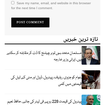
Save my name, email, and website in this browser
for the next time I comment.
تازہ ترین خبریں
مسلمان متحد ہوں تو ہر چیلنج کا ڈٹ کر مقابلہ کر سکتے
ہیں، ایرانی وزیر خارجہ
عوام کو جزوی ریلیف، پیٹرول، ڈیزل اور مٹی کے تیل کی
قیمتوں میں کمی
پیٹرول کی قیمت 228 روپے فی لیٹر کی جائے، حافظ نعیم