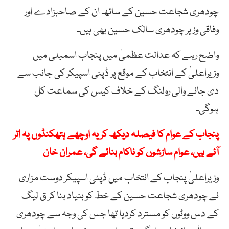
چودھری شجاعت حسین کے ساتھ ان کے صاحبزادے اور
وفاقی وزیر چودھری سالک حسین بھی ہیں۔
واضح رہے کہ عدالت عظمیٰ میں پنجاب اسمبلی میں
وزیراعلیٰ کے انتخاب کے موقع پر ڈپٹی اسپیکر کی جانب سے
دی جانے والی رولنگ کے خلاف کیس کی سماعت کل
ہوگی۔
پنجاب کے عوام کا فیصلہ دیکھ کر یہ اوچھے ہتھکنڈوں پہ اتر
آئے ہیں، عوام سازشوں کو ناکام بنائے گی، عمران خان
وزیراعلیٰ پنجاب کے انتخاب میں ڈپٹی اسپیکر دوست مزاری
نے چودھری شجاعت حسین کے خط کو بنیاد بنا کر ق لیگ
کے دس ووٹوں کو مسترد کردیا تھا جس کی وجہ سے چودھری