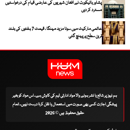
پشاور ہائیکورٹ نے افغان شہریوں کی عارضی قیام کی درخواستیں
مسترد کر دیں
عالمی مارکیٹ میں سونا مزید مہنگا ، قیمت 7 ہفتوں کی بلند
ترین سطح پر پہنچ گئی
ہم نیوز پر شائع یا نشر ہونے والا مواد ادارتی ٹیم کی کاوش ہے۔ اس مواد کو بغیر
پیشگی اجازت کسی بھی صورت میں استعمال یا نقل کرنا درست نہیں۔ تمام
حقوق محفوظ ہیں © 2026