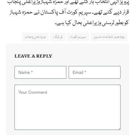
پرویز الٰہی انتخاب ہار گئے تھے اور حمزہ شہباز وزیراعلیٰ پنجاب
قرار دیے گئے تھے۔ سپریم کورٹ آف پاکستان نے حمزہ شہباز
کو بطور ٹرسٹی وزیراعلیٰ بحال کیا ہے۔
چودھری شجاعت حسین
سپریم کورٹ
ق لیگ
وزیراعلی پنجاب
LEAVE A REPLY