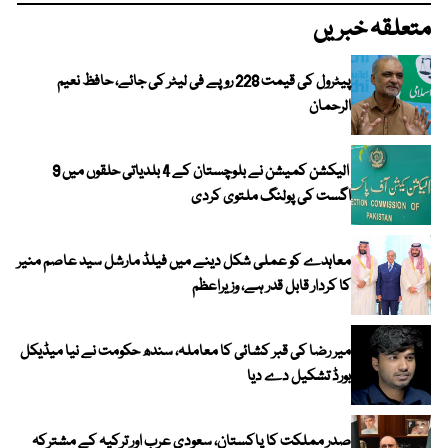
متعلقہ خبریں
پیٹرول کی قیمت 228 روپے فی لیٹر کی جائے، حافظ نعیم
الرحمان
الیکشن کمیشن نے بلوچستان کے 4 بلدیاتی حلقوں میں 9
اگست کی پولنگ ملتوی کردی
معاہدے کو عملی شکل دینے میں فیلڈ مارشل سید عاصم منیر
کا کردار قابل قدر ہے، وزیراعظم
میر رضا کی قبر کشائی کا معاملہ، سندھ حکومت نے نیا میڈیکل
بورڈ تشکیل دے دیا
صدر مملکت کا پاکستان، سعودی عرب اور ترکیہ کے مشترکہ