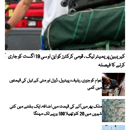
کیریبین پریمیئر لیگ ، قومی کرکٹرز کو این او سی 19 اگست کو جاری
آز
کرنے کا فیصلہ
چھی
عوام کو جزوی ریلیف، پیٹرول، ڈیزل اور مٹی کے تیل کی قیمتوں
میں کمی
ملک بھر میں آٹے کی قیمت میں اضافہ، ایک ہفتے میں کئی
شہروں میں 20 کلو تھیلا 100 روپے تک مہنگا