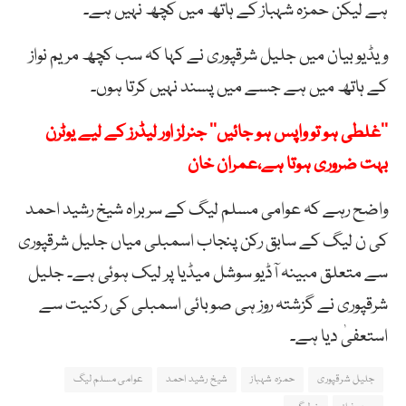
ہے لیکن حمزہ شہباز کے ہاتھ میں کچھ نہیں ہے۔
ویڈیو بیان میں جلیل شرقپوری نے کہا کہ سب کچھ مریم نواز
کے ہاتھ میں ہے جسے میں پسند نہیں کرتا ہوں۔
’’غلطی ہو تو واپس ہو جائیں‘‘ جنرلز اور لیڈرز کے لیے یوٹرن
بہت ضروری ہوتا ہے،عمران خان
واضح رہے کہ عوامی مسلم لیگ کے سربراہ شیخ رشید احمد
کی ن لیگ کے سابق رکن پنجاب اسمبلی میاں جلیل شرقپوری
سے متعلق مبینہ آڈیو سوشل میڈیا پر لیک ہوئی ہے۔ جلیل
شرقپوری نے گزشتہ روز ہی صوبائی اسمبلی کی رکنیت سے
استعفیٰ دیا ہے۔
جلیل شرقپوری
حمزہ شہباز
شیخ رشید احمد
عوامی مسلم لیگ