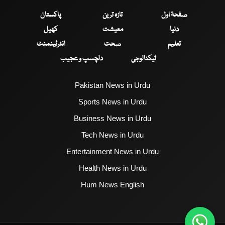
صفحۂ اول
تازہ ترین
پاکستان
دنیا
معیشت
کھیل
تعلیم
صحت
انٹرٹینمنٹ
ٹیکنالوجی
دلچسپ و عجیب
Pakistan News in Urdu
Sports News in Urdu
Business News in Urdu
Tech News in Urdu
Entertainment News in Urdu
Health News in Urdu
Hum News English