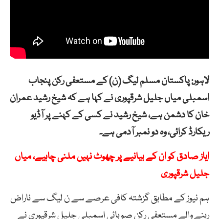
لاہور: پاکستان مسلم لیگ (ن) کے مستعفی رکن پنجاب
اسمبلی میاں جلیل شرقپوری نے کہا ہے کہ شیخ رشید عمران
خان کا دشمن ہے، شیخ رشید نے کسی کے کہنے پر آڈیو
ریکارڈ کرائی، وہ دو نمبر آدمی ہے۔
ایاز صادق کو ان کے بیانیے پر چھوٹ نہیں ملنی چاہیے، میاں
جلیل شرقپوری
ہم نیوز کے مطابق گزشتہ کافی عرصے سے ن لیگ سے ناراض
رہنے والے مستعفی رکن صوبائی اسمبلی جلیل شرقپوری نے