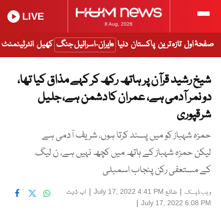
LIVE
8 Aug, 2026
صفحۂ اول
تازہ ترین
پاکستان
دنیا
ایران-اسرائیل جنگ
کھیل
انٹرٹینمنٹ
شیخ رشید قرآن پر ہاتھ رکھ کر کہے مذاق کیا تھا،
دو نمر آدمی ہے، عمران کا دشمن ہے، جلیل
شرقپوری
حمزہ شہباز کو میں پسند کرتا ہوں، شریف آدمی ہے
لیکن حمزہ شہباز کے ہاتھ میں کچھ نہیں ہے، ن لیگ
کے مستعفی رکن پنجاب اسمبلی
|
شائع
|
اپ ڈیٹ
July 17, 2022 4:41 PM
ویب ڈیسک
|
July 17, 2022 6:08 PM