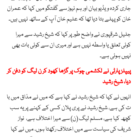
جاری کردہ ویڈیو بیان اور ہم نیوز سے گفتگو میں کہا کہ عمران
خان کو پہلے بتا دیا تھا کہ علیم خان آپ کے ساتھ نہیں ہیں۔
جلیل شرقپوری نے واضح طور پر کہا کہ شیخ رشید سے میرا
کوئی تعلق یا واسطہ نہیں ہے اور میری ان سے کوئی بات بھی
نہیں ہوئی ہے۔
پیپلز پارٹی نے لکشمی چوک پر گڑھا کھود کر ن لیگ کو دفن کر
دیا، شیخ رشید
انہوں نے کہا کہ شیخ رشید نے کہا ہے کہ میں نے مذاق میں با
ت کی ہے، شیخ رشید نے پری پلان کسی کے کہنے پر یہ سب
کچھ کیا ہے، مسلم لیگ (ن) سے میرا اختلاف ہے، نواز
شریف کی سیاست سے میں اختلاف رکھتا ہوں، میں نے کہا