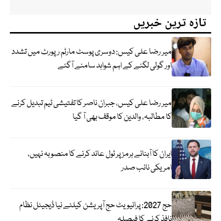
تازہ ترین خبریں
میر رضا علی کیس: دوسری پوسٹ مارٹم رپورٹ میں تشدد
اور گولی لگنے کے اہم شواہد سامنے آگئے
میر رضا علی کیس، جبران ناصر کا تفتیشی ٹیم تبدیل کرنے
کا مطالبہ، والدین کا موقف بھی آ گیا
ایران کا آبنائے ہرمز پر ٹول عائد کرنے کا منصوبہ نہیں،
امریکی نائب صدر
حج 2027: پرائیویٹ حج آپریشن کیلئے نیا ڈیجیٹل نظام
نافذ کرنے کا فیصلہ