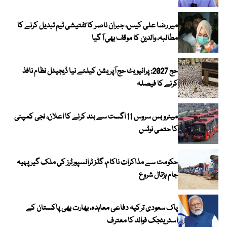
میر رضا علی کیس، جبران ناصر کا تفتیشی ٹیم تبدیل کرنے کا
مطالبہ، والدین کا موقف بھی آ گیا
حج 2027: پرائیویٹ حج آپریشن کیلئے نیا ڈیجیٹل نظام نافذ
کرنے کا فیصلہ
میٹرو بس سروس 11 اگست سے بند کرنے کا اعلان، نجی کمپنی
کا حتمی نوٹس
حکومت سے مذاکرات ناکام، گڈز ٹرانسپورٹرز کی ملک گیر پہیہ
جام ہڑتال شروع
پاک سعودی ترکیہ دفاعی معاہدہ، بھارت بھی پاکستان کے
اسٹریٹجک فوائد کا معترف