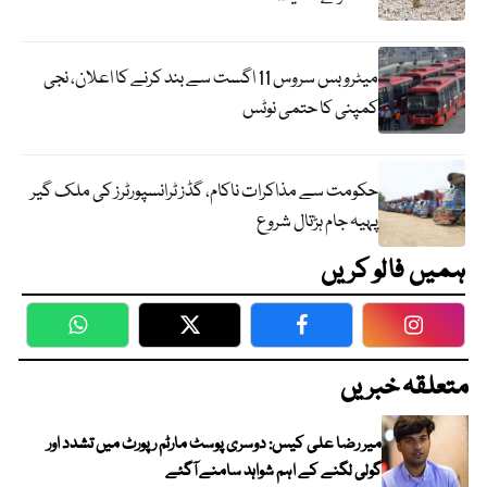
میٹرو بس سروس 11 اگست سے بند کرنے کا اعلان، نجی
کمپنی کا حتمی نوٹس
حکومت سے مذاکرات ناکام، گڈز ٹرانسپورٹرز کی ملک گیر
پہیہ جام ہڑتال شروع
ہمیں فالو کریں
WhatsApp
Twitter
Facebook
Faceboo
متعلقہ خبریں
میر رضا علی کیس: دوسری پوسٹ مارٹم رپورٹ میں تشدد اور
گولی لگنے کے اہم شواہد سامنے آگئے