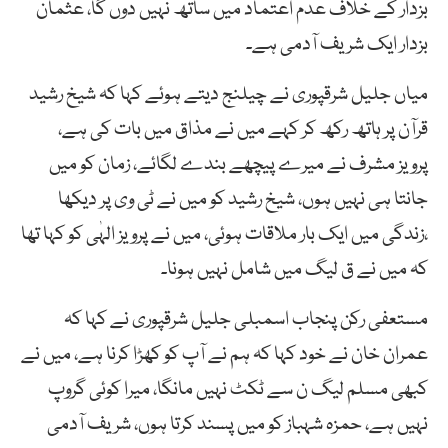
بزدار کے خلاف عدم اعتماد میں ساتھ نہیں دوں گا، عثمان
بزدار ایک شریف آدمی ہے۔
میاں جلیل شرقپوری نے چیلنج دیتے ہوئے کہا کہ شیخ رشید
قرآن پر ہاتھ رکھ کر کہے میں نے مذاق میں بات کی ہے،
پرویز مشرف نے میرے پیچھے بندے لگائے، زمان کو میں
جانتا ہی نہیں ہوں، شیخ رشید کو میں نے ٹی وی پر دیکھا
،زندگی میں ایک بار ملاقات ہوئی، میں نے پرویز الہٰی کو کہا تھا
کہ میں نے ق لیگ میں شامل نہیں ہونا۔
مستعفی رکن پنجاب اسمبلی جلیل شرقپوری نے کہا کہ
عمران خان نے خود کہا کہ ہم نے آپ کو کھڑا کرنا ہے، میں نے
کبھی مسلم لیگ ن سے ٹکٹ نہیں مانگا، میرا کوئی گروپ
نہیں ہے، حمزہ شہباز کو میں پسند کرتا ہوں، شریف آدمی