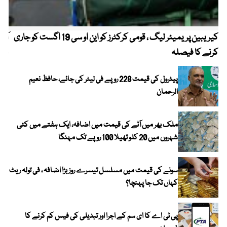
کیریبین پریمیئر لیگ ، قومی کرکٹرز کو این او سی 19 اگست کو جاری
آز
کرنے کا فیصلہ
چھی
پیٹرول کی قیمت 228 روپے فی لیٹر کی جائے، حافظ نعیم
الرحمان
ملک بھر میں آٹے کی قیمت میں اضافہ، ایک ہفتے میں کئی
شہروں میں 20 کلو تھیلا 100 روپے تک مہنگا
سونے کی قیمت میں مسلسل تیسرے روز بڑا اضافہ ، فی تولہ ریٹ
کہاں تک جا پہنچا؟
پی ٹی اے کا ای سم کے اجرا اور تبدیلی کی فیس کم کرنے کا