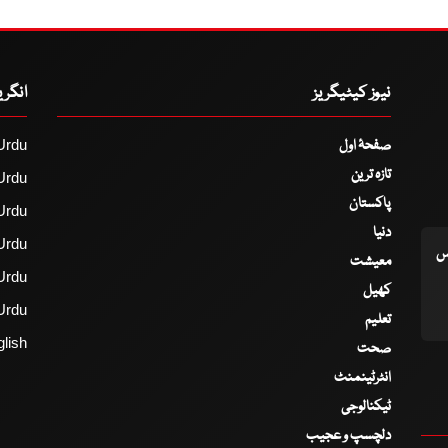
نیوز کیٹیگریز
انگر
صفحۂ اول
Urdu
تازہ ترین
Urdu
پاکستان
Urdu
دنیا
Urdu
اس
معیشت
Urdu
کھیل
Urdu
تعلیم
lish
صحت
انٹرٹینمنٹ
ٹیکنالوجی
دلچسپ و عجیب