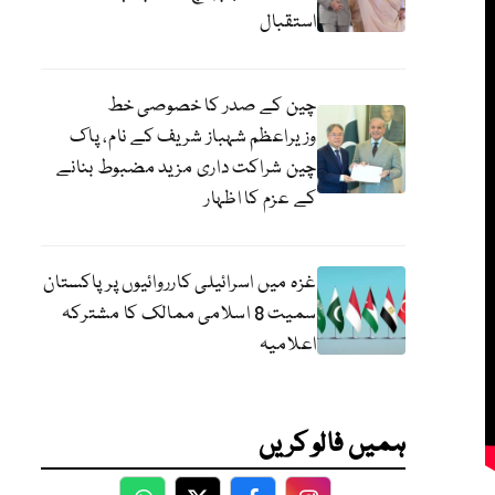
استقبال
چین کے صدر کا خصوصی خط
وزیراعظم شہباز شریف کے نام، پاک
چین شراکت داری مزید مضبوط بنانے
کے عزم کا اظہار
غزہ میں اسرائیلی کارروائیوں پر پاکستان
سمیت 8 اسلامی ممالک کا مشترکہ
اعلامیہ
ہمیں فالو کریں