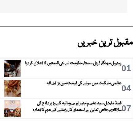
مقبول ترین خبریں
پیٹرول مہنگا، ڈیزل سستا، حکومت نے نئی قیمتوں کا اعلان کر دیا
01
عالمی مارکیٹ میں سونے کی قیمت میں بڑا اضافہ
04
فیلڈ مارشل سید عاصم منیر اور صومالیہ کے وزیر دفاع کی
07
ملاقات، دفاعی تعاون اور استعدادِ کار بڑھانے کے عزم کا اعادہ