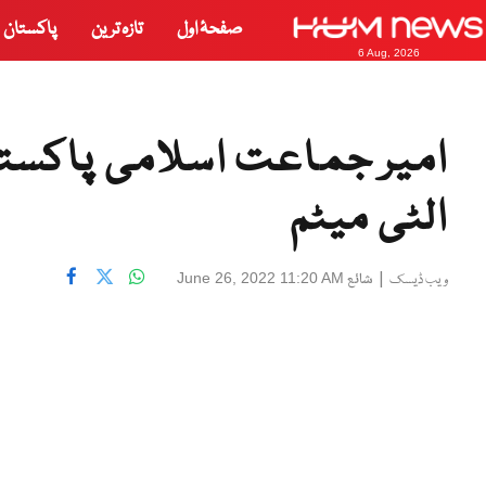
صفحۂ اول
تازہ ترین
پاکستان
6 Aug, 2026
الٹی میٹم
|
شائع
June 26, 2022 11:20 AM
ویب ڈیسک