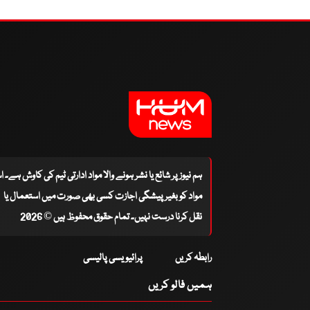
ہم نیوز پر شائع یا نشر ہونے والا مواد ادارتی ٹیم کی کاوش ہے۔ 
مواد کو بغیر پیشگی اجازت کسی بھی صورت میں استعمال یا
نقل کرنا درست نہیں۔ تمام حقوق محفوظ ہیں © 2026
رابطہ کریں
پرائیویسی پالیسی
ہمیں فالو کریں