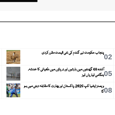
پنجاب حکومت نے گندم کی نئی قیمت مقرر کردی
3
02
آئندہ 48 گھنٹوں میں بارشوں اور دریاؤں میں طغیانی کا خدشہ،
6
05
ہنگامی تیاریاں تیز
ویمنز ایشیا کپ 2026، پاکستان اور بھارت کا مقابلہ دبئی میں ہو
9
08
گا