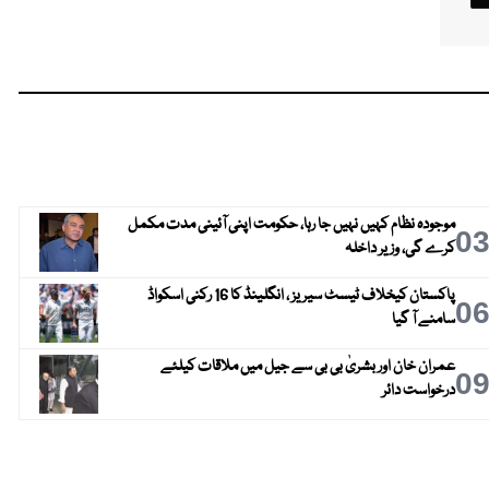
موجودہ نظام کہیں نہیں جا رہا، حکومت اپنی آئینی مدت مکمل
0
کرے گی، وزیر داخلہ
پاکستان کیخلاف ٹیسٹ سیریز ، انگلینڈ کا 16 رکنی اسکواڈ
0
سامنے آ گیا
عمران خان اور بشریٰ بی بی سے جیل میں ملاقات کیلئے
0
درخواست دائر