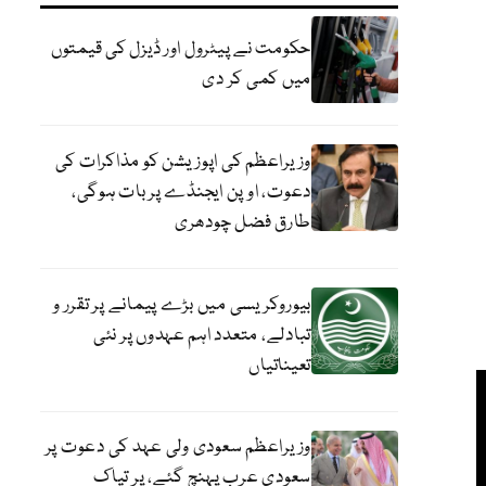
حکومت نے پیٹرول اور ڈیزل کی قیمتوں
میں کمی کر دی
وزیراعظم کی اپوزیشن کو مذاکرات کی
دعوت، اوپن ایجنڈے پر بات ہوگی،
طارق فضل چودھری
بیوروکریسی میں بڑے پیمانے پر تقرر و
تبادلے، متعدد اہم عہدوں پر نئی
تعیناتیاں
وزیراعظم سعودی ولی عہد کی دعوت پر
سعودی عرب پہنچ گئے، پر تپاک