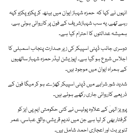
انہوں نے کہا کہ حمزہ شہباز ایوان میں بیٹھ کر پکڑو پکڑو کہہ
رہے تھے، یہ سب شہبازشریف کے فون پر کارروائی ہوئی ہے،
ہمیشہ عدالتوں کا احترام کیا ہے۔
دوسری جانب ڈپٹی اسپیکر کی زیر صدارت پنجاب اسمبلی کا
اجلاس شروع ہو گیا ہے۔ اپوزیشن لیڈر حمزہ شہباز ساتھیوں
کے ہمراہ ایوان میں موجود ہیں۔
شدید شور شرابے میں ڈپٹی اسپیکر کھڑے ہو کر میگا فون کے
ذریعے کارروائی جاری رکھے ہوئے ہیں۔
پرویز الہیٰ کے علاوہ پولیس نے کئی حکومتی ایم پی ایز کو
گرفتار بھی کر لیا ہے جن میں ندیم قریشی، واثق عباسی، عمر
تنویر بٹ اور اعجازی احمد شامل ہیں۔