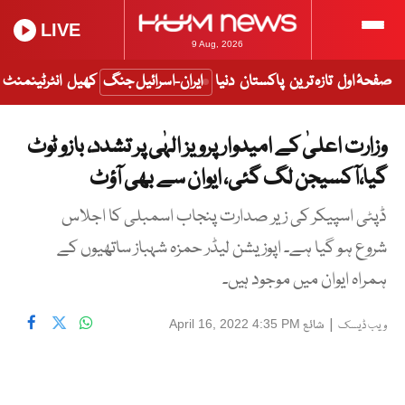
LIVE
9 Aug, 2026
صفحۂ اول
تازہ ترین
پاکستان
دنیا
ایران-اسرائیل جنگ
کھیل
انٹرٹینمنٹ
وزارت اعلیٰ کے امیدوار پرویز الہٰی پر تشدد، بازو ٹوٹ
گیا،آکسیجن لگ گئی، ایوان سے بھی آؤٹ
ڈپٹی اسپیکر کی زیر صدارت پنجاب اسمبلی کا اجلاس
شروع ہو گیا ہے۔ اپوزیشن لیڈر حمزہ شہباز ساتھیوں کے
ہمراہ ایوان میں موجود ہیں۔
|
شائع
April 16, 2022 4:35 PM
ویب ڈیسک