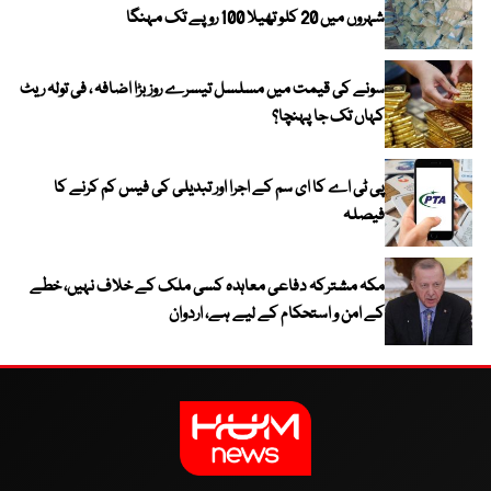
شہروں میں 20 کلو تھیلا 100 روپے تک مہنگا
سونے کی قیمت میں مسلسل تیسرے روز بڑا اضافہ ، فی تولہ ریٹ
کہاں تک جا پہنچا؟
پی ٹی اے کا ای سم کے اجرا اور تبدیلی کی فیس کم کرنے کا
فیصلہ
مکہ مشترکہ دفاعی معاہدہ کسی ملک کے خلاف نہیں، خطے
کے امن و استحکام کے لیے ہے، اردوان