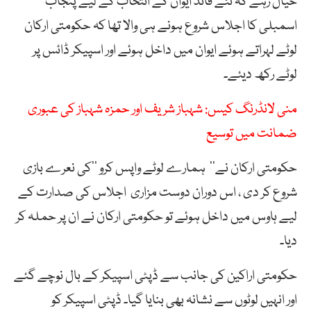
خیال رہے کہ نئے قائد ایوان کے انتخاب کے لیے پنجاب
اسمبلی کا اجلاس شروع ہونے ہی والا تھا کہ حکومتی ارکان
لوٹے لہراتے ہوئے ایوان میں داخل ہوئے اور اسپیکر ڈائس پر
لوٹے رکھ دیئے۔
منی لانڈرنگ کیس: شہباز شریف اور حمزہ شہباز کی عبوری
ضمانت میں توسیع
حکومتی ارکان نے’’ ہمارے لوٹے واپس کرو ‘‘کی نعرے بازی
شروع کر دی ، اس دوران دوست مزاری اجلاس کی صدارت کے
لیے ہاوس میں داخل ہوئے تو حکومتی ارکان نے ان پر حملہ کر
دیا۔
حکومتی اراکین کی جانب سے ڈپٹی اسپیکر کے بال نوچے گئے
اور انہیں لوٹوں سے نشانہ بھی بنایا گیا۔ ڈپٹی اسپیکر کو