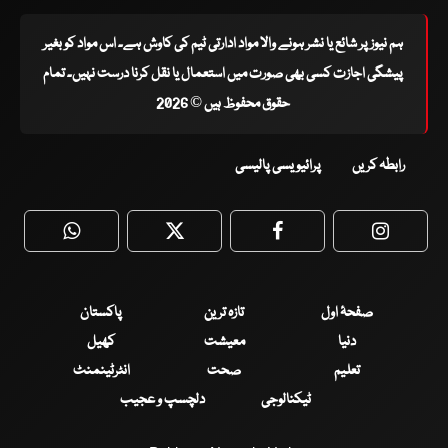
ہم نیوز پر شائع یا نشر ہونے والا مواد ادارتی ٹیم کی کاوش ہے۔ اس مواد کو بغیر
پیشگی اجازت کسی بھی صورت میں استعمال یا نقل کرنا درست نہیں۔ تمام
حقوق محفوظ ہیں © 2026
رابطہ کریں
پرائیویسی پالیسی
WhatsApp
Twitter
Facebook
Faceboo
صفحۂ اول
تازہ ترین
پاکستان
دنیا
معیشت
کھیل
تعلیم
صحت
انٹرٹینمنٹ
ٹیکنالوجی
دلچسپ و عجیب