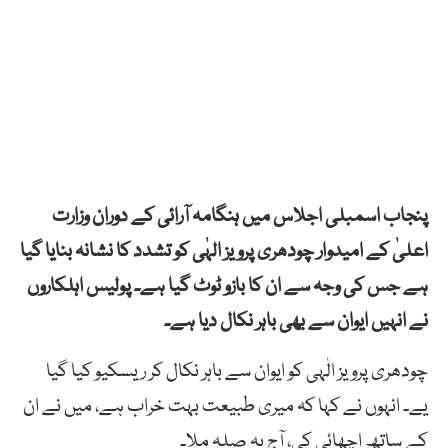
پنجاب اسمبلی اجلاس میں ہنگامہ آرائی کے دوران وزارت
اعلیٰ کے امیدوار چودھری پرویز الہٰی کو تشدد کا نشانہ بنایا گیا
ہے جس کی وجہ سے ان کا بازو ٹوٹ گیا ہے۔ پولیس اہلکاروں
نے انہیں ایوان سے بھی باہر نکال دیا ہے۔
چودھری پرویز الٰہی کو ایوان سے باہر نکال کر ریسکیو کیا گیا
یے۔ انہوں نے کہا کہ میری طبیعت بہت خراب ہے، میں نے ان
کے ساتھ اچھائی کی، آج یہ صلہ ملا۔