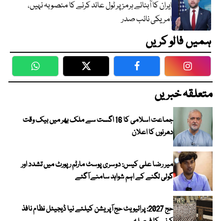
ایران کا آبنائے ہرمز پر ٹول عائد کرنے کا منصوبہ نہیں،
امریکی نائب صدر
ہمیں فالو کریں
WhatsApp
Twitter
Facebook
Faceboo
متعلقہ خبریں
جماعت اسلامی کا 16 اگست سے ملک بھر میں بیک وقت
دھرنوں کا اعلان
میر رضا علی کیس: دوسری پوسٹ مارٹم رپورٹ میں تشدد اور
گولی لگنے کے اہم شواہد سامنے آگئے
حج 2027: پرائیویٹ حج آپریشن کیلئے نیا ڈیجیٹل نظام نافذ