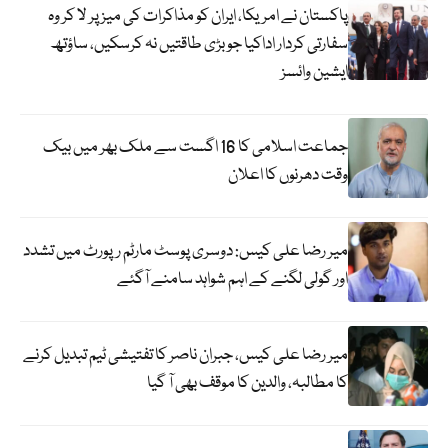
پاکستان نے امریکا، ایران کو مذاکرات کی میز پر لا کر وہ
سفارتی کردار اداکیا جو بڑی طاقتیں نہ کرسکیں، ساؤتھ
ایشین وائسز
جماعت اسلامی کا 16 اگست سے ملک بھر میں بیک
وقت دھرنوں کا اعلان
میر رضا علی کیس: دوسری پوسٹ مارٹم رپورٹ میں تشدد
اور گولی لگنے کے اہم شواہد سامنے آگئے
میر رضا علی کیس، جبران ناصر کا تفتیشی ٹیم تبدیل کرنے
کا مطالبہ، والدین کا موقف بھی آ گیا