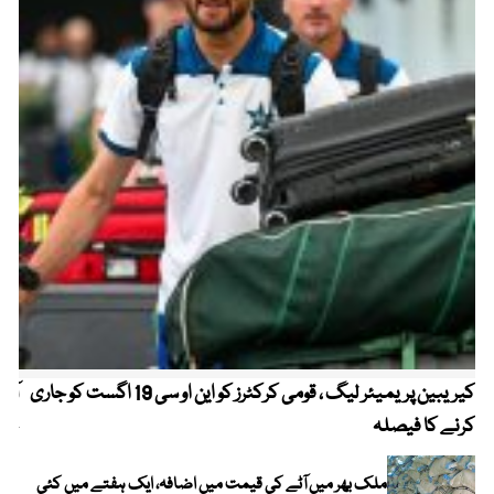
کیریبین پریمیئر لیگ ، قومی کرکٹرز کو این او سی 19 اگست کو جاری
آز
کرنے کا فیصلہ
چھی
ملک بھر میں آٹے کی قیمت میں اضافہ، ایک ہفتے میں کئی