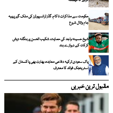
کرنے کا فیصلہ
حکومت سے مذاکرات ناکام، گڈز ٹرانسپورٹرز کی ملک گیر پہیہ
جام ہڑتال شروع
شیخ حسینہ واجد کی حمایت، شکیب الحسن پر بنگلہ دیش
کرکٹ کے دروازے بند
پاک سعودی ترکیہ دفاعی معاہدہ، بھارت بھی پاکستان کے
اسٹریٹجک فوائد کا معترف
مقبول ترین خبریں