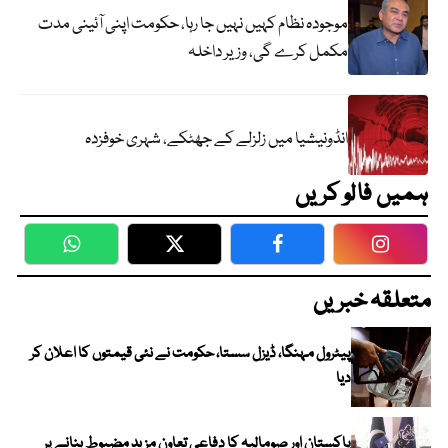
موجودہ نظام کہیں نہیں جا رہا، حکومت اپنی آئینی مدت
مکمل کرے گی، وزیر داخلہ
انڈونیشیا میں زلزلے کے جھٹکے، شہری خوفزدہ
ہمیں فالو کریں
WhatsApp
Twitter
Facebook
Faceboo
متعلقہ خبریں
پیٹرول مہنگا، ڈیزل سستا، حکومت نے نئی قیمتوں کا اعلان کر
دیا
پاکستان اور صومالیہ کا دفاعی تعاون مزید مضبوط بنانے پر