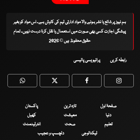
ہم نیوز پر شائع یا نشر ہونے والا مواد ادارتی ٹیم کی کاوش ہے۔ اس مواد کو بغیر
پیشگی اجازت کسی بھی صورت میں استعمال یا نقل کرنا درست نہیں۔ تمام
حقوق محفوظ ہیں © 2026
رابطہ کریں
پرائیویسی پالیسی
WhatsApp
Twitter
Facebook
Faceboo
صفحۂ اول
تازہ ترین
پاکستان
دنیا
معیشت
کھیل
تعلیم
صحت
انٹرٹینمنٹ
ٹیکنالوجی
دلچسپ و عجیب