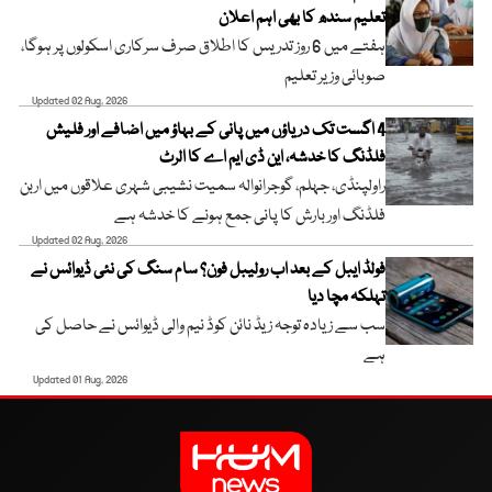
تعلیم سندھ کا بھی اہم اعلان
ہفتے میں 6 روز تدریس کا اطلاق صرف سرکاری اسکولوں پر ہوگا،
صوبائی وزیر تعلیم
Updated 02 Aug, 2026
4 اگست تک دریاؤں میں پانی کے بہاؤ میں اضافے اور فلیش
فلڈنگ کا خدشہ، این ڈی ایم اے کا الرٹ
راولپنڈی، جہلم، گوجرانوالہ سمیت نشیبی شہری علاقوں میں اربن
فلڈنگ اور بارش کا پانی جمع ہونے کا خدشہ ہے
Updated 02 Aug, 2026
فولڈ ایبل کے بعد اب رولیبل فون؟ سام سنگ کی نئی ڈیوائس نے
تہلکہ مچا دیا
سب سے زیادہ توجہ زیڈ نائن کوڈ نیم والی ڈیوائس نے حاصل کی
ہے
Updated 01 Aug, 2026