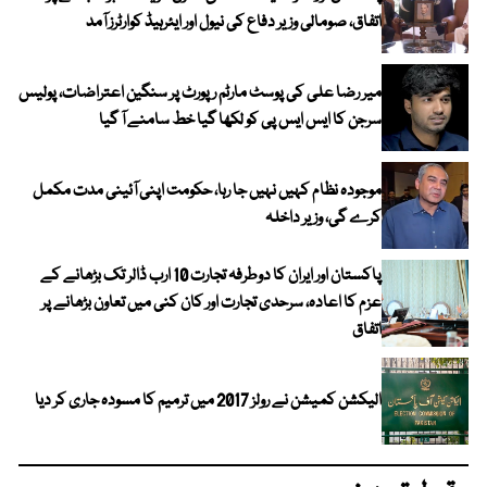
اتفاق، صومالی وزیر دفاع کی نیول اور ایئرہیڈ کوارٹرز آمد
میر رضا علی کی پوسٹ مارٹم رپورٹ پر سنگین اعتراضات، پولیس
سرجن کا ایس ایس پی کو لکھا گیا خط سامنے آ گیا
موجودہ نظام کہیں نہیں جا رہا، حکومت اپنی آئینی مدت مکمل
کرے گی، وزیر داخلہ
پاکستان اور ایران کا دوطرفہ تجارت 10 ارب ڈالر تک بڑھانے کے
عزم کا اعادہ، سرحدی تجارت اور کان کنی میں تعاون بڑھانے پر
اتفاق
الیکشن کمیشن نے رولز 2017 میں ترمیم کا مسودہ جاری کر دیا