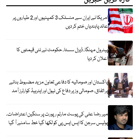
امریکا نے ایران سے منسلک 3 کمپنیوں اور 2 طیاروں پر
عائد پابندیاں ختم کر دیں
پیٹرول مہنگا، ڈیزل سستا، حکومت نے نئی قیمتوں کا
اعلان کر دیا
پاکستان اور صومالیہ کا دفاعی تعاون مزید مضبوط بنانے
پر اتفاق، صومالی وزیر دفاع کی نیول اور ایئرہیڈ کوارٹرز آمد
میر رضا علی کی پوسٹ مارٹم رپورٹ پر سنگین اعتراضات،
پولیس سرجن کا ایس ایس پی کو لکھا گیا خط سامنے آ گیا