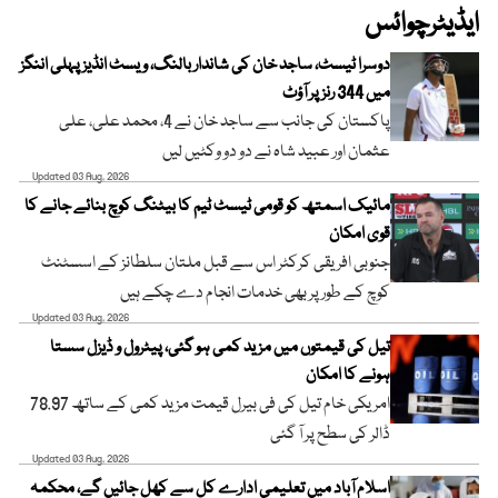
ایڈیٹرچوائس
دوسرا ٹیسٹ، ساجد خان کی شاندار بالنگ، ویسٹ انڈیز پہلی اننگز
میں 344 رنز پر آؤٹ
پاکستان کی جانب سے ساجد خان نے 4، محمد علی، علی
عثمان اور عبید شاہ نے دو دو وکٹیں لیں
Updated 03 Aug, 2026
مائیک اسمتھ کو قومی ٹیسٹ ٹیم کا بیٹنگ کوچ بنائے جانے کا
قوی امکان
جنوبی افریقی کرکٹر اس سے قبل ملتان سلطانز کے اسسٹنٹ
کوچ کے طور پر بھی خدمات انجام دے چکے ہیں
Updated 03 Aug, 2026
تیل کی قیمتوں میں مزید کمی ہو گئی، پیٹرول و ڈیزل سستا
ہونے کا امکان
امریکی خام تیل کی فی بیرل قیمت مزید کمی کے ساتھ 78.97
ڈالر کی سطح پر آ گئی
Updated 03 Aug, 2026
اسلام آباد میں تعلیمی ادارے کل سے کھل جائیں گے، محکمہ