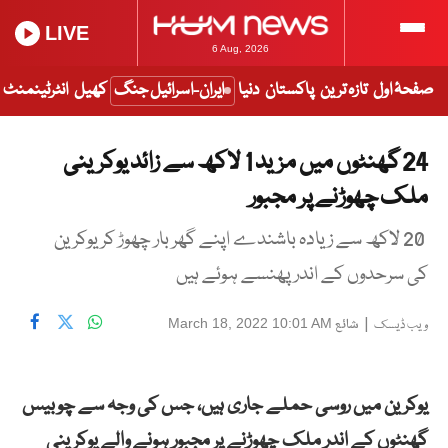
LIVE
6 Aug, 2026
صفحۂ اول
تازہ ترین
پاکستان
دنیا
ایران-اسرائیل جنگ
کھیل
انٹرٹینمنٹ
24 گھنٹوں میں مزید 1 لاکھ سے زائد یوکرینی
ملک چھوڑنے پر مجبور
20 لاکھ سے زیادہ باشندے اپنے گھر بار چھوڑ کر یوکرین
کی سرحدوں کے اندر پھنسے ہوئے ہیں
|
شائع
March 18, 2022 10:01 AM
ویب ڈیسک
یوکرین میں روسی حملے جاری ہیں، جس کی وجہ سے چوبیس
گھنٹوں کے اندر ملک چھوڑنے پر مجبور ہونے والے یوکرینی