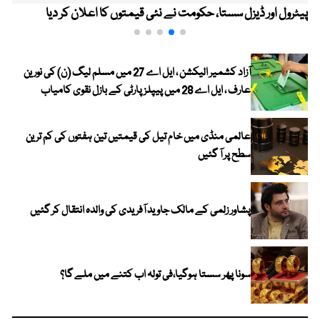
پیٹرول اور ڈیزل سستا، حکومت نے نئی قیمتوں کا اعلان کر دیا
آزاد کشمیر الیکشن ، ایل اے 27 میں مسلم لیگ (ن) کی نورین
عارف ، ایل اے 28 میں پیپلز پارٹی کے بازل نقوی کامیاب
عالمی منڈی میں خام تیل کی قیمتیں تین ہفتوں کی کم ترین
سطح پر آ گئیں
پشاور زلمی کے مالک جاوید آفریدی کی والدہ انتقال کر گئیں
سونا پھر سستا ہوگیا،فی تولہ اب کتنے میں ملے گا؟