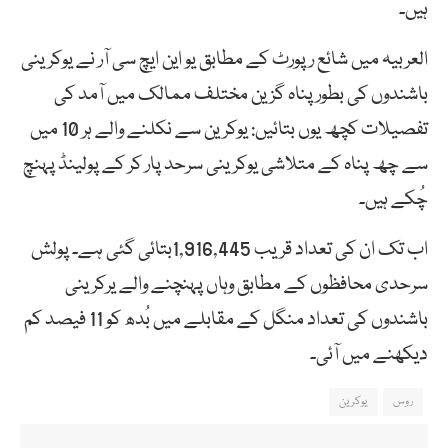
ہیں۔
العربیہ میں شائع رپورٹ کے مطابق یو این ایچ سی آر نے یوکرینی
باشندوں کی بطور پناہ گزین مختلف ممالک میں آمد کی
تفصیلات کچھ یوں بتائیں: یوکرین سے نکلنے والے ہر 10 میں
سے چھ پناہ کے متلاشی یوکرینی سرحد پار کر کے پولینڈ پہنچ
چُکے ہیں۔
اب تک ان کی تعداد قریب 1,916,445بتائی گئی ہے۔ پولش
سرحدی محافظوں کے مطابق وہاں پہنچنے والے یرکرینی
باشندوں کی تعداد منگل کے مقابلے میں بُدھ کو 11 فیصد کم
دیکھنے میں آئی۔
روس
یوکرین