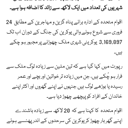
شہریوں کی تعداد میں ایک لاکھ سے زائد کا اضافہ ہوا ہے۔
اقوام متحدہ کے ادارہ برائے پناہ گزین و مہاجرین کے مطابق 24
فروری سے شروع ہونے والی یوکرین کی جنگ کے دوران اب تک
3,169,897 یوکرینی شہری ملک چھوڑنے پر مجبور ہو چکے
ہیں۔
رپورٹ میں کہا گیا ہے کہ تین ملین سے زیادہ لوگ ملک سے
فرار ہو چُکے ہیں، جن میں زیادہ تر خواتین اور بچے اور عمر
رسیدہ یا بوڑھے لوگ ہیں جنہوں نے اپنے گھروں اور اکثر اپنے
خاندان کے افراد کو پیچھے چھوڑ دیا ہے۔
اقوام متحدہ کا کہنا ہے کہ 20 لاکھ سے زیادہ باشندے
اپنے گھر بار چھوڑ کر یوکرین کی سرحدوں کے اندر پھنسے ہوئے