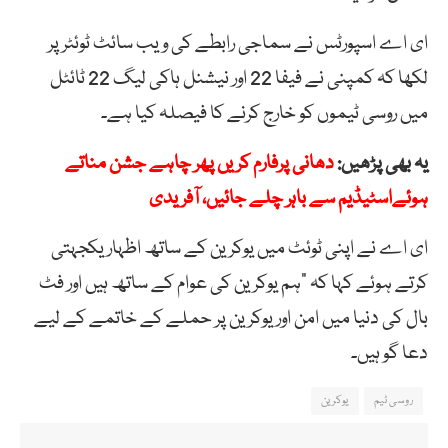
ای اے اسپورٹس نے سماجی رابطے کی ویب سائٹ ٹوئٹر پر
لکھا کہ کمپنی نے فیفا 22 اور نیشنل ہاکی لیگ 22 ٹائٹل
میں روسی ٹیموں کو خارج کرنے کا فیصلہ کیا ہے۔
یہ بھی پڑھیں:
دھانی پرفارم کریں پھر چاہے جشن مناتے
ہوئےاسٹیڈیم سے باہر چلے جائیں، آفریدی
ای اے نے اپنی ٹوئٹ میں یوکرین کے ساتھ اظہار یکجہتی
کرتے ہوئے کہا کہ “ہم یوکرین کی عوام کے ساتھ ہیں اور فٹ
بال کی دنیا میں امن اور یوکرین پر حملے کے خاتمے کے لیے
دعا گو ہیں۔
روسی ٹیم
یوکرین