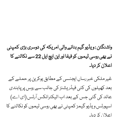
واشنگٹن : ویڈیو گیم بنانے والی امریکہ کی دوسری بڑی کمپنی
نے بھی روسی ٹیموں کو فیفا اور این ایچ ایل 22 سے نکالنے کا
اعلان کر دیا۔
غیر ملکی خبر رساں ایجنسی کے مطابق یوکرین پر حملے کے
بعد کھیلوں کی کئی فیڈریشنز کی جانب سے روس پر پابندی
عائد کی گئی جس کے بعد اب الیکٹرانکس آرٹس (ای اے)
اسپورٹس ویڈیو گیمز کمپنی نے بھی روسی ٹیموں کو نکالنے کا
اعلان کر دیا۔