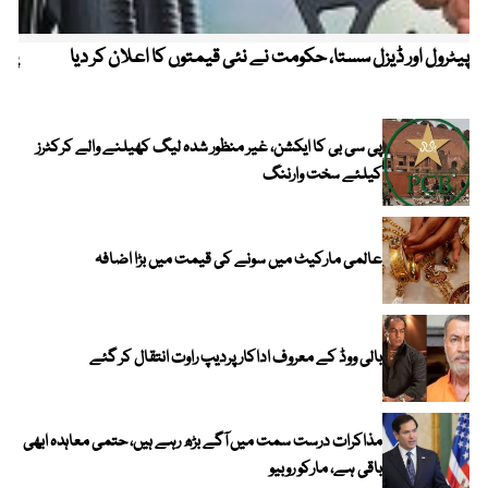
پیٹرول اور ڈیزل سستا، حکومت نے نئی قیمتوں کا اعلان کر دیا
پیٹ
پی سی بی کا ایکشن، غیر منظور شدہ لیگ کھیلنے والے کرکٹرز
کیلئے سخت وارننگ
عالمی مارکیٹ میں سونے کی قیمت میں بڑا اضافہ
بالی ووڈ کے معروف اداکار پردیپ راوت انتقال کر گئے
مذاکرات درست سمت میں آگے بڑھ رہے ہیں، حتمی معاہدہ ابھی
باقی ہے، مارکو روبیو