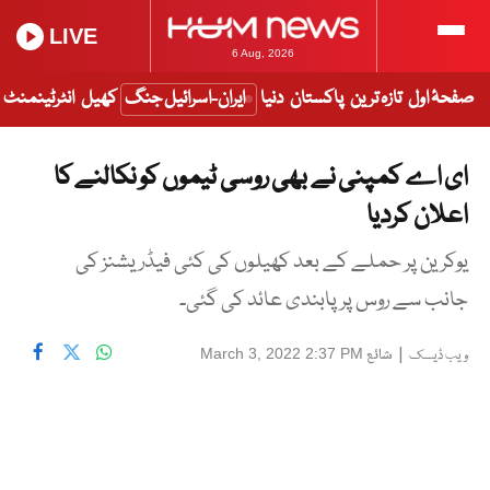
LIVE
6 Aug, 2026
صفحۂ اول
تازہ ترین
پاکستان
دنیا
ایران-اسرائیل جنگ
کھیل
انٹرٹینمنٹ
ای اے کمپنی نے بھی روسی ٹیموں کو نکالنے کا
اعلان کردیا
یوکرین پر حملے کے بعد کھیلوں کی کئی فیڈریشنز کی
جانب سے روس پر پابندی عائد کی گئی۔
|
شائع
March 3, 2022 2:37 PM
ویب ڈیسک