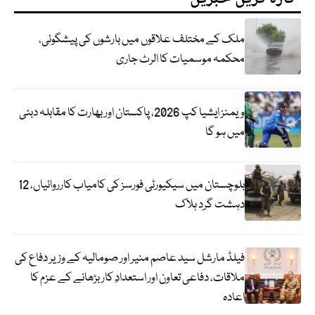
ملک کے مختلف علاقوں میں بارشوں کی پیشگوئی،
محکمہ موسمیات کا الرٹ جاری
ویمنز ایشیا کپ 2026، پاکستان اور بھارت کا مقابلہ دبئی
میں ہو گا
بلوچستان میں سیکیورٹی فورسز کی کامیاب کارروائیاں، 12
دہشت گرد ہلاک
فیلڈ مارشل سید عاصم منیر اور صومالیہ کے وزیر دفاع کی
ملاقات، دفاعی تعاون اور استعدادِ کار بڑھانے کے عزم کا
اعادہ