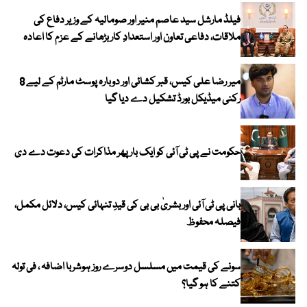
فیلڈ مارشل سید عاصم منیر اور صومالیہ کے وزیر دفاع کی
ملاقات، دفاعی تعاون اور استعدادِ کار بڑھانے کے عزم کا اعادہ
میر رضا علی کیس، قبر کشائی اور دوبارہ پوسٹ مارٹم کے لیے 8
رکنی میڈیکل بورڈ تشکیل دے دیا گیا
حکومت نے پی ٹی آئی کو ایک بارپھر مذاکرات کی دعوت دے دی
بانی پی ٹی آئی اور بشریٰ بی بی کی قیدِ تنہائی کیس، دلائل مکمل،
فیصلہ محفوظ
سونے کی قیمت میں مسلسل دوسرے روز ہوشربا اضافہ ، فی تولہ
کتنے کا ہو گیا؟