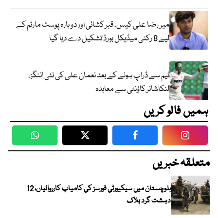
میر رضا علی کیس، قبر کشائی اور دوبارہ پوسٹ مارٹم کے
لیے 8 رکنی میڈیکل بورڈ تشکیل دے دیا گیا
ٹیم سے ڈراپ ہونے کے بعد نعمان علی کی نئی اننگز،
لنکاشائر کاؤنٹی سے معاہدہ
ہمیں فالو کریں
WhatsApp
Twitter
Facebook
Faceboo
متعلقہ خبریں
بلوچستان میں سیکیورٹی فورسز کی کامیاب کارروائیاں، 12
دہشت گرد ہلاک