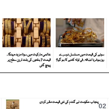
سونے کی قیمت میں مسلسل دوسرے
عالمی مارکیٹ میں سونا مزید مہنگا ،
روز ہوشربا اضافہ ، فی تولہ کتنے کا ہو گیا؟
قیمت 7 ہفتوں کی بلند ترین سطح پر
پہنچ گئی
پنجاب حکومت نے گندم کی نئی قیمت مقرر کردی
3
02