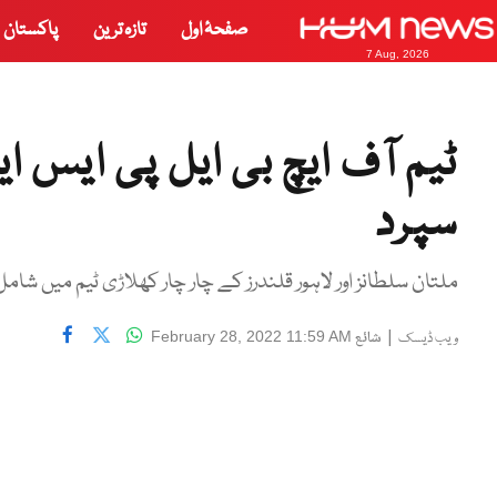
صفحۂ اول
تازہ ترین
پاکستان
7 Aug, 2026
سپرد
ملتان سلطانز اور لاہور قلندرز کے چار چار کھلاڑی ٹیم میں شامل
|
شائع
February 28, 2022 11:59 AM
ویب ڈیسک