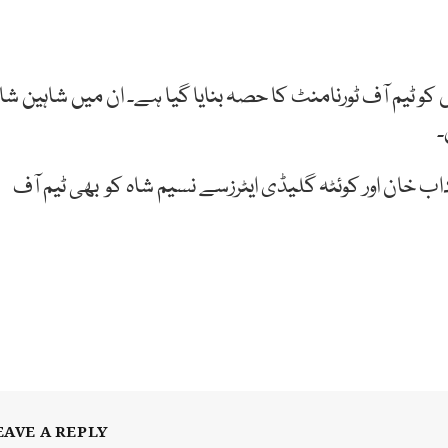
کو ٹیم آف ٹورنامنٹ کا حصہ بنایا گیا ہے۔ ان میں شاہین شا
۔
 خان اور کوئٹہ گلیڈی ایٹرزسے نسیم شاہ کو بھی ٹیم آف
EAVE A REPLY