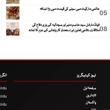
عالمی مارکیٹ میں سونے کی قیمت میں بڑا اضافہ
6
05
فیلڈ مارشل سید عاصم منیر اور صومالیہ کے وزیر دفاع کی
9
08
ملاقات، دفاعی تعاون اور استعدادِ کار بڑھانے کے عزم کا اعادہ
نیوز کیٹیگریز
انگر
صفحۂ اول
Urdu
تازہ ترین
Urdu
پاکستان
Urdu
دنیا