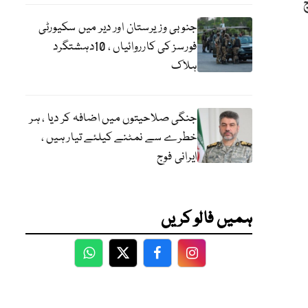
چ
جنوبی وزیرستان اور دیر میں سکیورٹی
فورسز کی کارروائیاں ، 10دہشتگرد
ہلاک
جنگی صلاحیتوں میں اضافہ کر دیا ، ہر
خطرے سے نمٹنے کیلئے تیار ہیں ،
ایرانی فوج
ہمیں فالو کریں
WhatsApp
Twitter
Facebook
Facebook