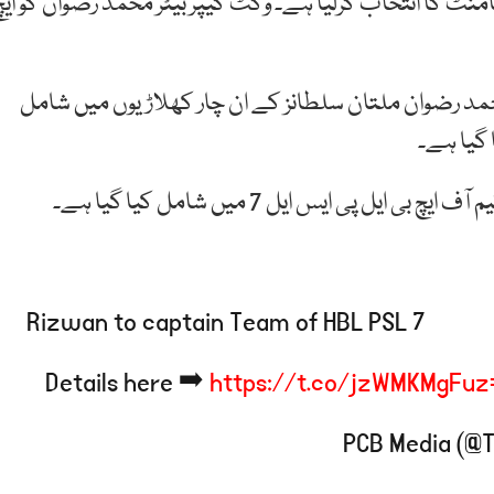
 نے ٹیم آف ٹورنامنٹ کا انتخاب کرلیا ہے۔ وکٹ کیپر بیٹر محمد رضوان کو ای
 7 کا ایوارڈ جیتنے والے محمد رضوان ملتان سلطانز کے ان چار کھلاڑیوں میں شامل
ل پی ایس ایل 7 میں شامل کیا گیا ہے۔
Rizwan to captain Team of HBL PSL 7
Details here ➡️
https://t.co/jzWMKMgFuz