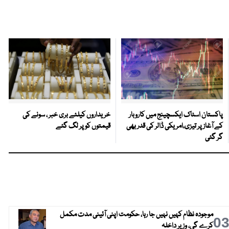
پاکستان اسٹاک ایکسچینج میں کاروبار
خریداروں کیلئے بری خبر ، سونے کی
کے آغاز پر تیزی،امریکی ڈالر کی قدر بھی
قیمتوں کو پر لگ گئے
گر گئی
موجودہ نظام کہیں نہیں جا رہا، حکومت اپنی آئینی مدت مکمل
0
کرے گی، وزیر داخلہ