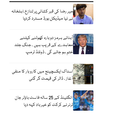
میر رضا کی قبر کشائی پر تنازع،اہلخانہ
نے نیا میڈیکل بورڈ مسترد کردیا
آبنائے ہرمز دوبارہ کھولنے کیلئے
معاہدے کے قریب ہیں ، جنگ جلد
ختم ہو جائے گی ، ڈونلڈ ٹرمپ
اسٹاک ایکسچینج میں کاروبار کا منفی
آغاز ، ڈالر کی قیمت گر گئی
انگلینڈ کے 25 سالہ فاسٹ باؤلر جان
ٹرنر نے کرکٹ کو خیر باد کہہ دیا