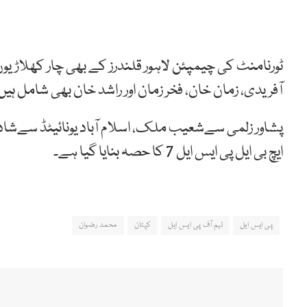
ٹورنامنٹ کی چیمپئن لاہور قلندرز کے بھی چار کھلاڑیوں 
آفریدی، زمان خان، فخر زمان اور راشد خان بھی شامل ہیں
پشاور زلمی سےشعیب ملک، اسلام آباد یونائیٹڈ سےشاداب
ایچ بی ایل پی ایس ایل 7 کا حصہ بنایا گیا ہے۔
پی ایس ایل
ٹیم آف پی ایس ایل
کپتان
محمد رضوان