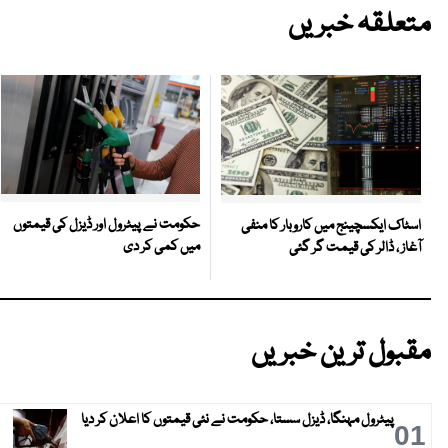
متعلقہ خبریں
حکومت نے پیٹرول اور ڈیزل کی قیمتوں
اسٹاک ایکسچینج میں کاروبار کا منفی
میں کمی کر دی
آغاز ، ڈالر کی قیمت گر گئی
مقبول ترین خبریں
پیٹرول مہنگا، ڈیزل سستا، حکومت نے نئی قیمتوں کا اعلان کر دیا
01