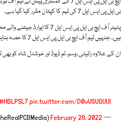
ایچ بی ایل پی ایس ایل 7 کے کمنٹری پینل
بی ایل پی ایس ایل 7 کی ٹیم کا کپتان مقرر کیا گیا ہے۔
پلیئر آف ایچ بی ایل پی ایس ایل
ہیں۔ جنہیں ٹیم آف ایچ بی ایل پی ایس ایل 7 کا حصہ بنایا گیا ہے۔
ان کے علاوہ رائیلی روسو، ٹم ڈیوڈ اور خوشدل شاہ کو بھی ٹیم آف ایچ بی ای
#HBLPSL7
pic.twitter.com/D0vVSUQUUI
February 28, 2022
— PCB Media (@TheRealPCBMedia)