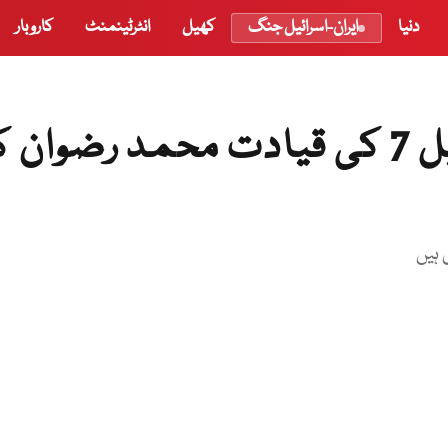
دنیا
ایران-اسرائیل جنگ
کھیل
انٹرٹینمنٹ
کاروبار
ٹیم آف ایچ بی ایل پی ایس ایل 7 کی قیادت محمد رضوا
 ہیں