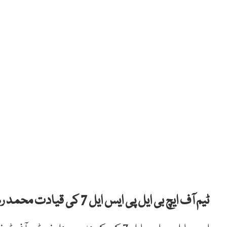
ٹیم آف ایچ بی ایل پی ایس ایل 7 کی قیادت محمد رضوان کے سپرد کر دی گئی۔