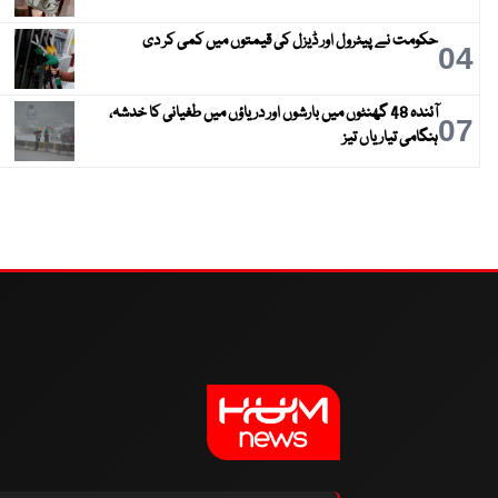
حکومت نے پیٹرول اور ڈیزل کی قیمتوں میں کمی کر دی
04
آئندہ 48 گھنٹوں میں بارشوں اور دریاؤں میں طغیانی کا خدشہ،
07
ہنگامی تیاریاں تیز