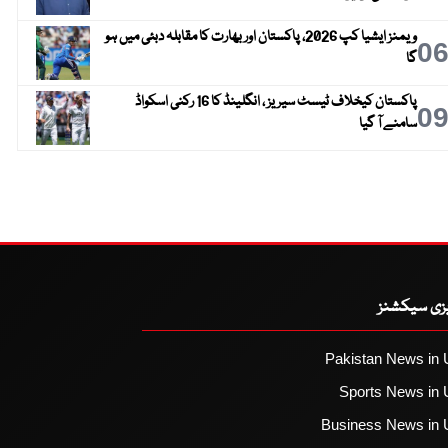
ویمنز ایشیا کپ 2026، پاکستان اور بھارت کا مقابلہ دبئی میں ہو
0
گا
پاکستان کیخلاف ٹیسٹ سیریز ، انگلینڈ کا 16 رکنی اسکواڈ
0
سامنے آ گیا
یزی سیکشنز
Pakistan News in 
Sports News in 
Business News in 