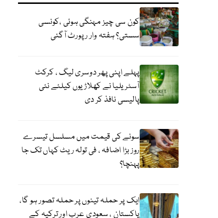
کون سی چیز مہنگی ہوئی ،کونسی
سستی؟ ہفتہ وار رپورٹ آگئی
پہلے اپنی پھر دوسری لیگ ، کرکٹ
آسٹریلیا نے کھلاڑیوں کیلئے نئی
پالیسی نافذ کر دی
سونے کی قیمت میں مسلسل تیسرے
روز بڑا اضافہ ، فی تولہ ریٹ کہاں تک جا
پہنچا؟
ایک پر حملہ تینوں پر حملہ تصور ہو گا،
پاکستان ، سعودی عرب اور ترکیہ کے