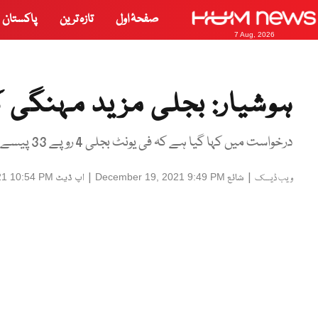
صفحۂ اول
تازہ ترین
پاکستان
7 Aug, 2026
ہوشیار: بجلی مزید مہنگی 
درخواست میں کہا گیا ہے کہ فی یونٹ بجلی 4 روپے 33 پیسے مہنگی کرنے کی اجازت دی جائے۔
|
شائع
|
اپ ڈیٹ
21 10:54 PM
December 19, 2021 9:49 PM
ویب ڈیسک