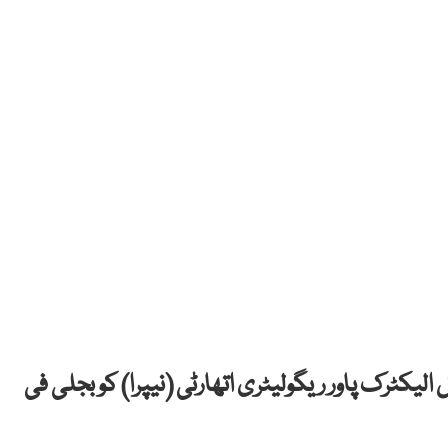
الیکٹرک پاور ریگولیٹری اتھارٹی (نیپرا) کو بجلی فی