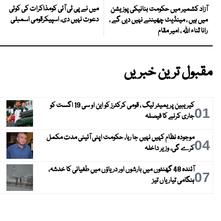
میں نے پی ٹی آئی کومذاکرات کی کوئی
آزاد کشمیر میں حکومت بنانیکی پوزیشن
دعوت نہیں دی، اسپیکرقومی اسمبلی
میں ہیں ، مینڈیٹ چھیننے نہیں دیں گے ،
رانا ثناء اللہ ، امیر مقام
مقبول ترین خبریں
کیریبین پریمیئر لیگ ، قومی کرکٹرز کو این او سی 19 اگست کو
01
جاری کرنے کا فیصلہ
موجودہ نظام کہیں نہیں جا رہا، حکومت اپنی آئینی مدت مکمل
04
کرے گی، وزیر داخلہ
آئندہ 48 گھنٹوں میں بارشوں اور دریاؤں میں طغیانی کا خدشہ،
07
ہنگامی تیاریاں تیز