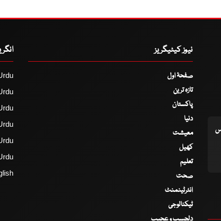
نیوز کیٹیگریز
انگر
صفحۂ اول
Urdu
تازہ ترین
Urdu
پاکستان
Urdu
دنیا
Urdu
اس
معیشت
Urdu
کھیل
Urdu
تعلیم
lish
صحت
انٹرٹینمنٹ
ٹیکنالوجی
دلچسپ و عجیب