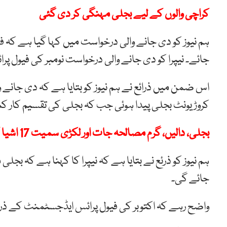
کراچی والوں کے لیے بجلی مہنگی کر دی گئی
جائے۔ نیپرا کو دی جانے والی درخواست نومبر کی فیول
کروڑ یونٹ بجلی پیدا ہوئی جب کہ بجلی کی تقسیم کار کمپنیوں کو 8 ارب 24 کروڑ یونٹ 
بجلی، دالیں، گرم مصالحہ جات اور لکڑی سمیت 17 اشیا کی قیمتیں بڑھ گئیں
جائے گی۔
واضح رہے کہ اکتوبر کی فیول پرائس ایڈجسٹمنٹ کے ذ