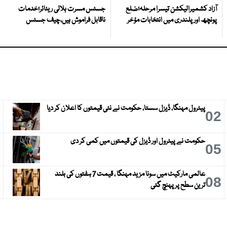
آزاد کشمیرالیکشن تیسرا مرحلہ؛ضلع
جسٹس مسرت ہلالی ریٹائر؛خدمات
پونچھ اور پلندری میں انتخابات مؤخر
ناقابل فراموش ہیں،چیف جسٹس
پیٹرول مہنگا، ڈیزل سستا، حکومت نے نئی قیمتوں کا اعلان کر دیا
3
02
حکومت نے پیٹرول اور ڈیزل کی قیمتوں میں کمی کر دی
6
05
عالمی مارکیٹ میں سونا مزید مہنگا ، قیمت 7 ہفتوں کی بلند
9
08
ترین سطح پر پہنچ گئی