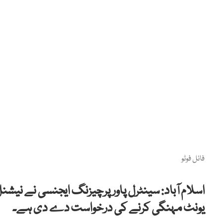
فائل فوٹو
اسلام آباد: سینٹرل پاور پرچیزنگ ایجنسی نے نیشنل 
یونٹ مہنگی کرنے کی درخواست دے دی ہے۔