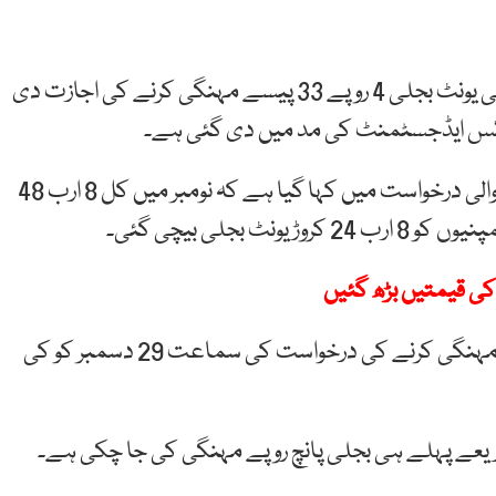
ہم نیوز کو دی جانے والی درخواست میں کہا گیا ہے کہ فی یونٹ بجلی 4 روپے 33 پیسے مہنگی کرنے کی اجازت دی
 پرائس ایڈجسٹمنٹ کی مد میں دی گئی ہے۔
اس ضمن میں ذرائع نے ہم نیوز کو بتایا ہے کہ دی جانے والی درخواست میں کہا گیا ہے کہ نومبر میں کل 8 ارب 48
بجلی بیچی گئی۔
ہم نیوز کو ذرئع نے بتایا ہے کہ نیپرا کا کہنا ہے کہ بجلی مہنگی کرنے کی درخواست کی سماعت 29 دسمبر کو کی
ریعے پہلے ہی بجلی پانچ روپے مہنگی کی جا چکی ہے۔