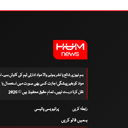
ہم نیوز پر شائع یا نشر ہونے والا مواد ادارتی ٹیم کی کاوش ہے۔ 
مواد کو بغیر پیشگی اجازت کسی بھی صورت میں استعمال یا
نقل کرنا درست نہیں۔ تمام حقوق محفوظ ہیں © 2026
رابطہ کریں
پرائیویسی پالیسی
ہمیں فالو کریں