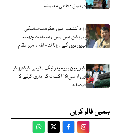
درمیان دفاعی معاہدہ
آزاد کشمیر میں حکومت بنانیکی
پوزیشن میں ہیں ، مینڈیٹ چھیننے
نہیں دیں گے ، رانا ثناء اللہ ، امیر مقام
کیریبین پریمیئر لیگ ، قومی کرکٹرز کو
این او سی 19 اگست کو جاری کرنے کا
فیصلہ
ہمیں فالو کریں
WhatsApp
Twitter
Facebook
Facebook