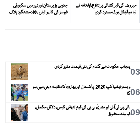
میر رضا کی قبر کشائی پر تنازع،اہلخانہ نے
جنوبی وزیرستان اور دیر میں سکیورٹی
نیا میڈیکل بورڈ مسترد کردیا
فورسز کی کارروائیاں ، 10دہشتگرد ہلاک
پنجاب حکومت نے گندم کی نئی قیمت مقرر کردی
0
ویمنز ایشیا کپ 2026، پاکستان اور بھارت کا مقابلہ دبئی میں ہو
0
گا
بانی پی ٹی آئی اور بشریٰ بی بی کی قیدِ تنہائی کیس، دلائل مکمل،
0
فیصلہ محفوظ