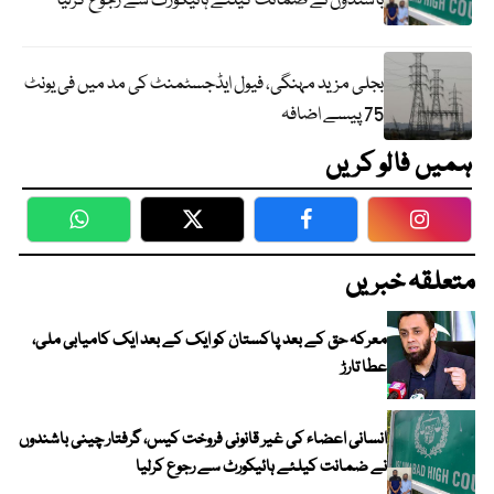
باشندوں نے ضمانت کیلئے ہائیکورٹ سے رجوع کرلیا
بجلی مزید مہنگی، فیول ایڈجسٹمنٹ کی مد میں فی یونٹ
75 پیسے اضافہ
ہمیں فالو کریں
WhatsApp
Twitter
Facebook
Faceboo
متعلقہ خبریں
معرکہ حق کے بعد پاکستان کو ایک کے بعد ایک کامیابی ملی،
عطا تارڑ
انسانی اعضاء کی غیر قانونی فروخت کیس، گرفتار چینی باشندوں
نے ضمانت کیلئے ہائیکورٹ سے رجوع کرلیا