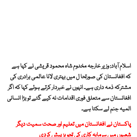
اسلام آباد: وزیر خارجہ مخدوم شاہ محمود قریشی نے کہا ہے
کہ افغانستان کی صورتحا ل میں بہتری لانا عالمی برادری کی
مشترکہ ذمہ داری ہے۔ انہوں نے خبردار کرتے ہوئے کہا کہ اگر
افغانستان سے متعلق فوری اقدامات نہ کیے گئے تو بڑا انسانی
المیہ جنم لے سکتا ہے۔
پاکستان نے افغانستان میں تعلیم اور صحت سمیت دیگر
شعبوں میں سرمایہ کاری کی تجویز پیش کردی