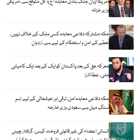
امریکا ایران جنگ بندی معاہدہ آج یا کل متوقع ہے، امریکی
وزیر خزانہ
مکہ مشترکہ دفاعی معاہدہ کسی ملک کے خلاف نہیں،
خطے کے امن و استحکام کے لیے ہے، اردوان
معرکہ حق کے بعد پاکستان کو ایک کے بعد ایک کامیابی
ملی، عطا تارڑ
مکہ دفاعی معاہدہ امن، ترقی اور خوشحالی کے لیے اہم
سنگِ میل ہے،سعودی وزیر خارجہ
انسانی اعضاء کی غیر قانونی فروخت کیس، گرفتار چینی