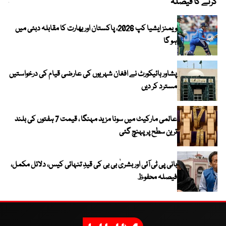
کرنے کا فیصلہ
چھی
ویمنز ایشیا کپ 2026، پاکستان اور بھارت کا مقابلہ دبئی میں
ہو گا
پشاور ہائیکورٹ نے افغان شہریوں کی عارضی قیام کی درخواستیں
مسترد کر دیں
عالمی مارکیٹ میں سونا مزید مہنگا ، قیمت 7 ہفتوں کی بلند
ترین سطح پر پہنچ گئی
بانی پی ٹی آئی اور بشریٰ بی بی کی قیدِ تنہائی کیس، دلائل مکمل،
فیصلہ محفوظ