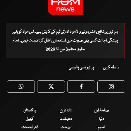
ہم نیوز پر شائع یا نشر ہونے والا مواد ادارتی ٹیم کی کاوش ہے۔ اس مواد کو بغیر
پیشگی اجازت کسی بھی صورت میں استعمال یا نقل کرنا درست نہیں۔ تمام
حقوق محفوظ ہیں © 2026
رابطہ کریں
پرائیویسی پالیسی
WhatsApp
Twitter
Facebook
Faceboo
صفحۂ اول
تازہ ترین
پاکستان
دنیا
معیشت
کھیل
تعلیم
صحت
انٹرٹینمنٹ