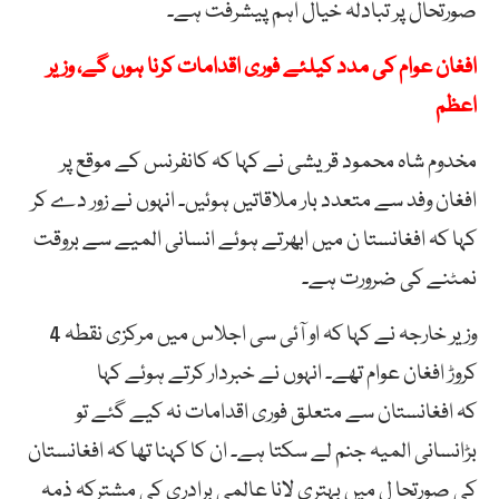
صورتحال پر تبادلہ خیال اہم پیشرفت ہے۔
افغان عوام کی مدد کیلئے فوری اقدامات کرنا ہوں گے، وزیر
اعظم
مخدوم شاہ محمود قریشی نے کہا کہ کانفرنس کے موقع پر
افغان وفد سے متعدد بار ملاقاتیں ہوئیں۔ انہوں نے زور دے کر
کہا کہ افغانستا ن میں ابھرتے ہوئے انسانی المیے سے بروقت
نمٹنے کی ضرورت ہے۔
وزیر خارجہ نے کہا کہ او آئی سی اجلاس میں مرکزی نقطہ 4
کروڑ افغان عوام تھے۔ انہوں نے خبردار کرتے ہوئے کہا
کہ افغانستان سے متعلق فوری اقدامات نہ کیے گئے تو
بڑانسانی المیہ جنم لے سکتا ہے۔ ان کا کہنا تھا کہ افغانستان
کی صورتحا ل میں بہتری لانا عالمی برادری کی مشترکہ ذمہ