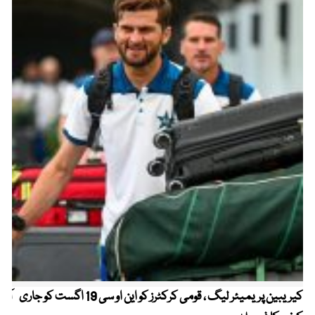
کیریبین پریمیئر لیگ ، قومی کرکٹرز کو این او سی 19 اگست کو جاری
آز