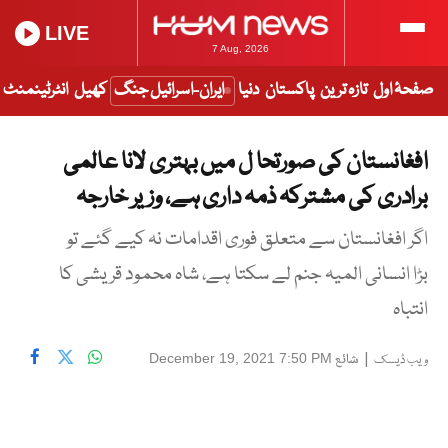
LIVE
7 Aug, 2026
صفحۂ اول
تازہ ترین
پاکستان
دنیا
ایران-اسرائیل جنگ
کھیل
انٹرٹینمنٹ
افغانستان کی صورتحا ل میں بہتری لانا عالمی
برادری کی مشترکہ ذمہ داری ہے، وزیر خارجہ
اگر افغانستان سے متعلق فوری اقدامات نہ کیے گئے تو
بڑا انسانی المیہ جنم لے سکتا ہے، شاہ محمود قریشی کا
انتباہ
|
شائع
December 19, 2021 7:50 PM
ویب ڈیسک