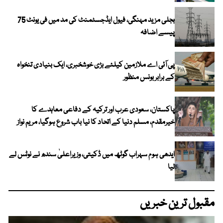
بجلی مزید مہنگی، فیول ایڈجسٹمنٹ کی مد میں فی یونٹ 75
پیسے اضافہ
پی آئی اے ملازمین کیلئے بڑی خوشخبری، ایک بنیادی تنخواہ
کے برابر بونس منظور
پاکستان، سعودی عرب اور ترکیہ کے دفاعی معاہدے کا
خیرمقدم، مسلم دنیا کے اتحاد کا نیا باب شروع ہوگیا، مریم نواز
ایدھی ہوم سہراب گوٹھ میں ڈکیتی، وزیراعلیٰ سندھ نے نوٹس لے
لیا
مقبول ترین خبریں