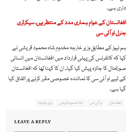
داری ہے۔
افغانستان کے عوام ہماری مدد کے منتظر ہیں، سیکرٹری
جنرل او آئی سی
ہم نیوز کے مطابق وزیر خارجہ مخدوم شاہ محمود قریشی نے
کہا کہ کانفرنس کی پہلی قرارداد میں افغانستان میں انسانی
صورتحال کا جائزہ پیش کیا گیا۔ ان کا کہنا تھا کہ افغانستان
کے لیے او آئی سی کا نمائندہ خصوصی مقرر کرنے پر اتفاق کیا
گیا ہے۔
افغانستان
او آئی سی
شاہ محمود قریشی
وزیر خارجہ
LEAVE A REPLY