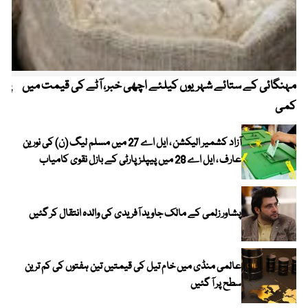
مہنگائی کے ستائے شہریوں کیلئے اچھی خبر، آٹے کی قیمت میں
پیٹ
کمی
آزاد کشمیر الیکشن ، ایل اے 27 میں مسلم لیگ (ن) کی نورین
عارف ، ایل اے 28 میں پیپلز پارٹی کے بازل نقوی کامیاب
پشاور زلمی کے مالک جاوید آفریدی کی والدہ انتقال کر گئیں
عالمی منڈی میں خام تیل کی قیمتیں تین ہفتوں کی کم ترین
سطح پر آ گئیں