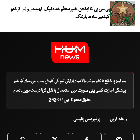
پی سی بی کا ایکشن، غیر منظور شدہ لیگ کھیلنے والے کرکٹرز
کیلئے سخت وارننگ
ہم نیوز پر شائع یا نشر ہونے والا مواد ادارتی ٹیم کی کاوش ہے۔ اس مواد کو بغیر
پیشگی اجازت کسی بھی صورت میں استعمال یا نقل کرنا درست نہیں۔ تمام
حقوق محفوظ ہیں © 2026
رابطہ کریں
پرائیویسی پالیسی