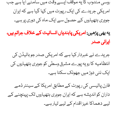
روسی مندوب کا یہ موقف ایسے وقت میں سامنے آیا ہے جب
امریکی جریدے کی ایک رپورٹ میں کہا گیا ہے کہ ایران
جوہری ہتھیاروں کے حصول سے ایک ماہ کی دوری پر ہے۔
یہ بھی پڑھیں:
امریکی پابندیاں انسانیت کے خلاف جرائم ہیں،
ایرانی صدر
جریدے نے خبردار کیا ہے کہ امریکی صدر جو بائیڈن کی
انتظامیہ کا رویہ پورے مشرق وسطی کو جوہری ہتھیاروں کی
ایک نئی دوڑ میں جھونک سکتا ہے۔
فارن پالیسی کی رپورٹ کے مطابق امریکا کے سینئر ذمے
داران کو اندیشہ ہے کہ ایران جوہری ہتھیاروں تک پہنچنے کے
لیے دھماکا خیز اقدام کے لیے تیار ہے۔