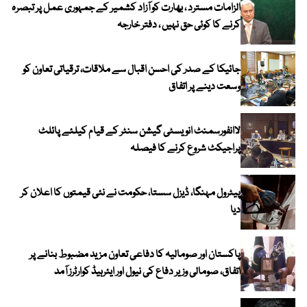
الزامات مسترد ، بھارت کو آزاد کشمیر کے جمہوری عمل پر تبصرہ
کرنے کا کوئی حق نہیں ، دفتر خارجہ
جائیکا کے صدر کی احسن اقبال سے ملاقات، ترقیاتی تعاون کو
وسعت دینے پر اتفاق
لاانفورسمنٹ انویسٹی گیشن سنٹر کے قیام کیلئے پائلٹ
پراجیکٹ شروع کرنے کا فیصلہ
پیٹرول مہنگا، ڈیزل سستا، حکومت نے نئی قیمتوں کا اعلان کر
دیا
پاکستان اور صومالیہ کا دفاعی تعاون مزید مضبوط بنانے پر
اتفاق، صومالی وزیر دفاع کی نیول اور ایئرہیڈ کوارٹرز آمد