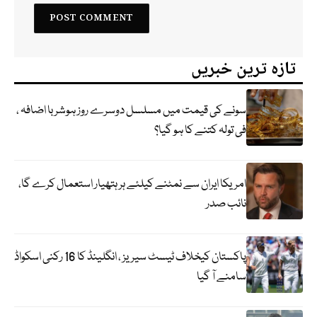
تازہ ترین خبریں
سونے کی قیمت میں مسلسل دوسرے روز ہوشربا اضافہ ،
فی تولہ کتنے کا ہو گیا؟
امریکا ایران سے نمٹنے کیلئے ہر ہتھیار استعمال کرے گا،
نائب صدر
پاکستان کیخلاف ٹیسٹ سیریز ، انگلینڈ کا 16 رکنی اسکواڈ
سامنے آ گیا