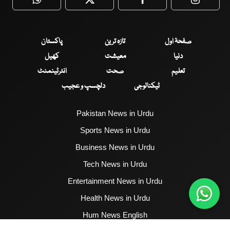
WhatsApp
Twitter
Facebook
Faceboo
صفحۂ اول
تازہ ترین
پاکستان
دنیا
معیشت
کھیل
تعلیم
صحت
انٹرٹینمنٹ
ٹیکنالوجی
دلچسپ و عجیب
Pakistan News in Urdu
Sports News in Urdu
Business News in Urdu
Tech News in Urdu
Entertainment News in Urdu
Health News in Urdu
Hum News English