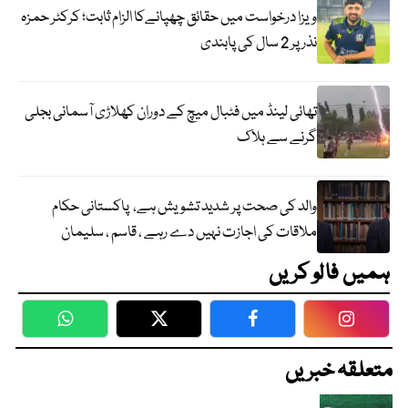
ویزا درخواست میں حقائق چھپانےکا الزام ثابت؛ کرکٹر حمزہ
نذر پر 2 سال کی پابندی
تھائی لینڈ میں فٹبال میچ کے دوران کھلاڑی آسمانی بجلی
گرنے سے ہلاک
والد کی صحت پر شدید تشویش ہے، پاکستانی حکام
ملاقات کی اجازت نہیں دے رہے ، قاسم ، سلیمان
ہمیں فالو کریں
WhatsApp
Twitter
Facebook
Faceboo
متعلقہ خبریں