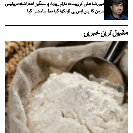
میر رضا علی کی پوسٹ مارٹم رپورٹ پر سنگین اعتراضات، پولیس
سرجن کا ایس ایس پی کو لکھا گیا خط سامنے آ گیا
مقبول ترین خبریں