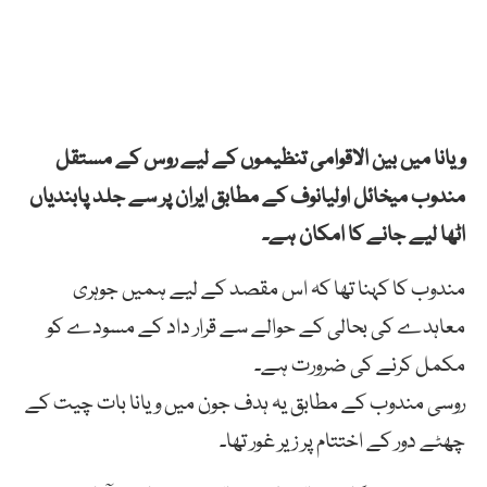
ویانا میں بین الاقوامی تنظیموں کے لیے روس کے مستقل
مندوب میخائل اولیانوف کے مطابق ایران پر سے جلد پابندیاں
اٹھا لیے جانے کا امکان ہے۔
مندوب کا کہنا تھا کہ اس مقصد کے لیے ہمیں جوہری
معاہدے کی بحالی کے حوالے سے قرار داد کے مسودے کو
مکمل کرنے کی ضرورت ہے۔
روسی مندوب کے مطابق یہ ہدف جون میں ویانا بات چیت کے
چھٹے دور کے اختتام پر زیر غور تھا۔