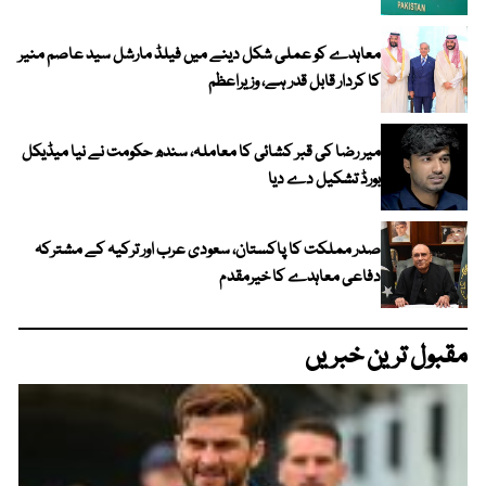
معاہدے کو عملی شکل دینے میں فیلڈ مارشل سید عاصم منیر
کا کردار قابل قدر ہے، وزیراعظم
میر رضا کی قبر کشائی کا معاملہ، سندھ حکومت نے نیا میڈیکل
بورڈ تشکیل دے دیا
صدر مملکت کا پاکستان، سعودی عرب اور ترکیہ کے مشترکہ
دفاعی معاہدے کا خیرمقدم
مقبول ترین خبریں