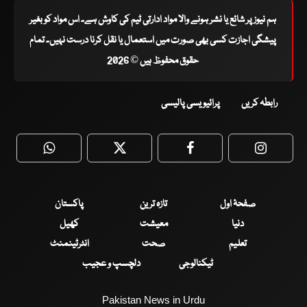
ہم نیوز پر شائع یا نشر ہونے والا مواد ادارتی ٹیم کی کاوش ہے۔ اس مواد کو بغیر
پیشگی اجازت کسی بھی صورت میں استعمال یا نقل کرنا درست نہیں۔ تمام
حقوق محفوظ ہیں © 2026
رابطہ کریں
پرائیویسی پالیسی
WhatsApp
Twitter
Facebook
Faceboo
صفحۂ اول
تازہ ترین
پاکستان
دنیا
معیشت
کھیل
تعلیم
صحت
انٹرٹینمنٹ
ٹیکنالوجی
دلچسپ و عجیب
Pakistan News in Urdu