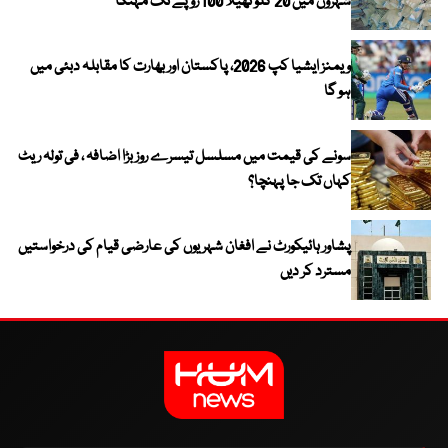
شہروں میں 20 کلو تھیلا 100 روپے تک مہنگا
ویمنز ایشیا کپ 2026، پاکستان اور بھارت کا مقابلہ دبئی میں
ہو گا
سونے کی قیمت میں مسلسل تیسرے روز بڑا اضافہ ، فی تولہ ریٹ
کہاں تک جا پہنچا؟
پشاور ہائیکورٹ نے افغان شہریوں کی عارضی قیام کی درخواستیں
مسترد کر دیں