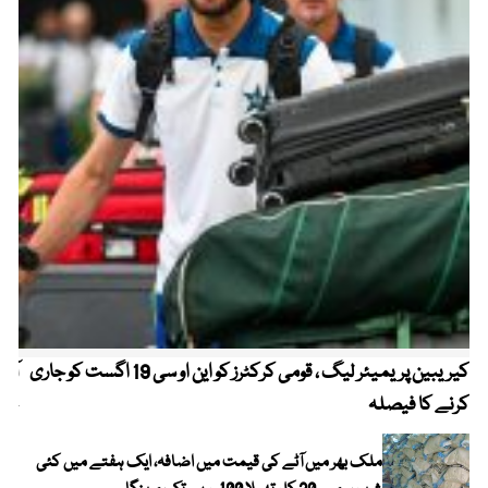
کیریبین پریمیئر لیگ ، قومی کرکٹرز کو این او سی 19 اگست کو جاری
آز
کرنے کا فیصلہ
چھی
ملک بھر میں آٹے کی قیمت میں اضافہ، ایک ہفتے میں کئی