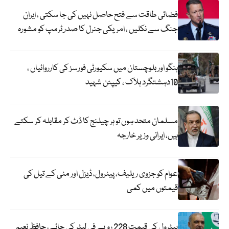
فضائی طاقت سے فتح حاصل نہیں کی جا سکتی ، ایران
جنگ سے نکلیں ، امریکی جنرل کا صدر ٹرمپ کو مشورہ
ہنگو اور بلوچستان میں سکیورٹی فورسز کی کارروائیاں ،
10دہشتگرد ہلاک ، کیپٹن شہید
مسلمان متحد ہوں تو ہر چیلنج کا ڈٹ کر مقابلہ کر سکتے
ہیں، ایرانی وزیر خارجہ
عوام کو جزوی ریلیف، پیٹرول، ڈیزل اور مٹی کے تیل کی
قیمتوں میں کمی
پیٹرول کی قیمت 228 روپے فی لیٹر کی جائے، حافظ نعیم