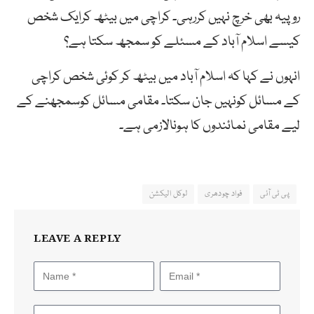
روپیہ بھی خرچ نہیں کررہی۔ کراچی میں بیٹھ کرایک شخص
کیسے اسلام آباد کے مسئلے کو سمجھ سکتا ہے؟
انہوں نے کہا کہ اسلام آباد میں بیٹھ کر کوئی شخص کراچی
کے مسائل کونہیں جان سکتا۔ مقامی مسائل کوسمجھنے کے
لیے مقامی نمائندوں کا ہونالازمی ہے۔
پی ٹی آئی
فواد چودھری
لوکل الیکشن
LEAVE A REPLY