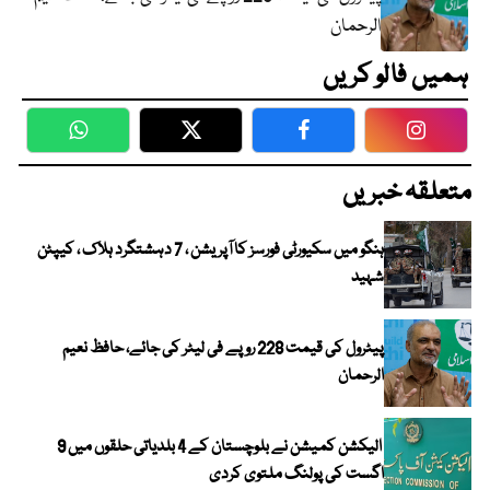
الرحمان
ہمیں فالو کریں
WhatsApp
Twitter
Facebook
Faceboo
متعلقہ خبریں
ہنگو میں سکیورٹی فورسز کا آپریشن ، 7 دہشتگرد ہلاک ، کیپٹن
شہید
پیٹرول کی قیمت 228 روپے فی لیٹر کی جائے، حافظ نعیم
الرحمان
الیکشن کمیشن نے بلوچستان کے 4 بلدیاتی حلقوں میں 9
اگست کی پولنگ ملتوی کردی