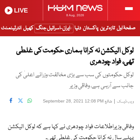
LIVE
8 Aug, 2026
صفحۂ اول
تازہ ترین
پاکستان
دنیا
ایران-اسرائیل جنگ
کھیل
انٹرٹینمنٹ
لوکل الیکشن نہ کرانا ہماری حکومت کی غلطی
تھی، فواد چودھری
لوکل حکومتوں کی سب سے بڑی مخالفت وزرائے اعلیٰ کی
جانب سے آرہی ہے، وفاقی وزیر
|
شائع
September 28, 2021 12:08 PM
ویب ڈیسک
وفاقی وزیراطلاعات فواد چودھری نے کہا ہے کہ لوکل الیکشن
پہلے سال نہ کرانا حکومت کی غلطی تھی۔