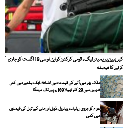
کیریبین پریمیئر لیگ ، قومی کرکٹرز کو این او سی 19 اگست کو جاری
آز
کرنے کا فیصلہ
چھی
ملک بھر میں آٹے کی قیمت میں اضافہ، ایک ہفتے میں کئی
شہروں میں 20 کلو تھیلا 100 روپے تک مہنگا
عوام کو جزوی ریلیف، پیٹرول، ڈیزل اور مٹی کے تیل کی قیمتوں
میں کمی