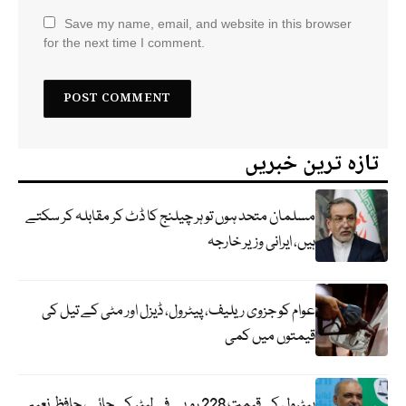
Save my name, email, and website in this browser
for the next time I comment.
تازہ ترین خبریں
مسلمان متحد ہوں تو ہر چیلنج کا ڈٹ کر مقابلہ کر سکتے
ہیں، ایرانی وزیر خارجہ
عوام کو جزوی ریلیف، پیٹرول، ڈیزل اور مٹی کے تیل کی
قیمتوں میں کمی
پیٹرول کی قیمت 228 روپے فی لیٹر کی جائے، حافظ نعیم