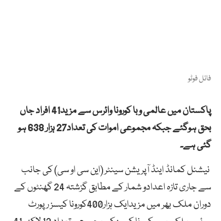
فائل فوٹو
پاکستان میں عالمی وبا کورونا وائرس سے مزید41 افراد جاں
بحق ہوگئے جبکہ مجموعی اموات کی تعداد27 ہزار 638 ہو
گئی ہے۔
نیشنل کمانڈ اینڈ آپریشن سینٹر (این سی او سی) کی جانب
سے جاری تازہ اعدادو شمار کے مطابق گزشتہ 24 گھنٹوں کے
دوران ملک بھر میں مزیدایک ہزار400کورونا کیسز رپورٹ