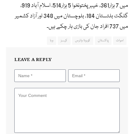
میں 7 ہزار361، خیبرپختونخوا 5 ہزار514، اسلام آباد 919،
گلگت بلتستان 184، بلوچستان میں 348 اور آزاد کشمیر
میں 737 افراد جان کی بازی ہار چکے ہیں۔
اموات
پاکستان
کورونا وائرس
کیسز
وبا
LEAVE A REPLY