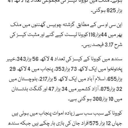
ہوئے۔ ملک میں کورونا کیسز کی مجموعی تعداد 12 لاکھ 41
ہزار 825 ہوگئی۔
این سی او سی کے مطابق گزشتہ چوبیس گھنٹوں میں ملک
بھر میں 44ہزار116کورونا ٹیسٹ کیے گئے اور مثبت کیسز کی
شرح 3.17 فیصد رہی۔
سندھ میں کورونا کے کیسز کی تعداد 4 لاکھ 56 ہزار343،خیبر
پختونخوا میں ایک لاکھ 73 ہزار353، پنجاب میں 4 لاکھ 29
ہزار655، اسلام آباد میں ایک لاکھ 5 ہزار217، بلوچستان میں
32 ہزار875، آزاد کشمیر میں 34 ہزار 47 اور گلگت بلتستان
میں 10 ہزار308 ہو گئی ہے۔
کورونا کے سبب سب سے زیادہ اموات پنجاب میں ہوئی ہیں
جہاں 12 ہزار 575افراد جان کی بازی ہار چکے ہیں جبکہ سندھ