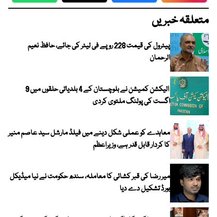
متعلقہ خبریں
پیٹرول کی قیمت 228 روپے فی لیٹر کی جائے، حافظ نعیم
الرحمان
الیکشن کمیشن نے بلوچستان کے 4 بلدیاتی حلقوں میں 9
اگست کی پولنگ ملتوی کردی
معاہدے کو عملی شکل دینے میں فیلڈ مارشل سید عاصم منیر
کا کردار قابل قدر ہے، وزیراعظم
میر رضا کی قبر کشائی کا معاملہ، سندھ حکومت نے نیا میڈیکل
بورڈ تشکیل دے دیا