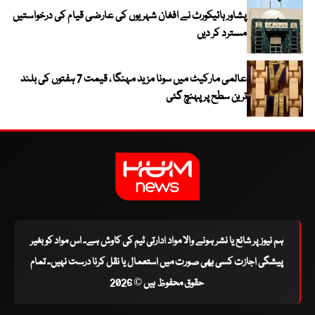
پشاور ہائیکورٹ نے افغان شہریوں کی عارضی قیام کی درخواستیں
مسترد کر دیں
عالمی مارکیٹ میں سونا مزید مہنگا ، قیمت 7 ہفتوں کی بلند
ترین سطح پر پہنچ گئی
ہم نیوز پر شائع یا نشر ہونے والا مواد ادارتی ٹیم کی کاوش ہے۔ اس مواد کو بغیر
پیشگی اجازت کسی بھی صورت میں استعمال یا نقل کرنا درست نہیں۔ تمام
حقوق محفوظ ہیں © 2026