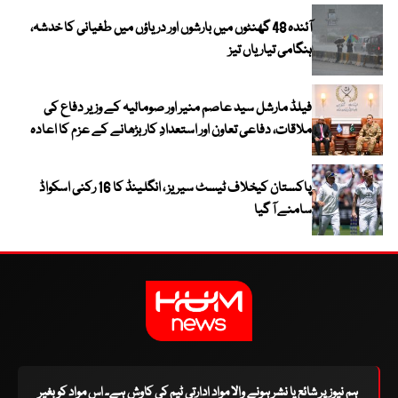
آئندہ 48 گھنٹوں میں بارشوں اور دریاؤں میں طغیانی کا خدشہ،
ہنگامی تیاریاں تیز
فیلڈ مارشل سید عاصم منیر اور صومالیہ کے وزیر دفاع کی
ملاقات، دفاعی تعاون اور استعدادِ کار بڑھانے کے عزم کا اعادہ
پاکستان کیخلاف ٹیسٹ سیریز ، انگلینڈ کا 16 رکنی اسکواڈ
سامنے آ گیا
ہم نیوز پر شائع یا نشر ہونے والا مواد ادارتی ٹیم کی کاوش ہے۔ اس مواد کو بغیر