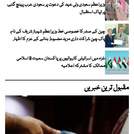
وزیراعظم سعودی ولی عہد کی دعوت پر سعودی عرب پہنچ گئے،
پر تپاک استقبال
چین کے صدر کا خصوصی خط وزیراعظم شہباز شریف کے نام،
پاک چین شراکت داری مزید مضبوط بنانے کے عزم کا اظہار
غزہ میں اسرائیلی کارروائیوں پر پاکستان سمیت 8 اسلامی
ممالک کا مشترکہ اعلامیہ
مقبول ترین خبریں