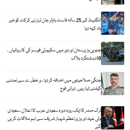
انگلینڈ کے 25 سالہ فاسٹ باؤلر جان ٹرنر نے کرکٹ کو خیر
باد کہہ دیا
جنوبی وزیرستان اور دیر میں سکیورٹی فورسز کی کارروائیاں ،
10دہشتگرد ہلاک
جنگی صلاحیتوں میں اضافہ کر دیا ، ہر خطرے سے نمٹنے
کیلئے تیار ہیں ، ایرانی فوج
ترک صدر کا ایک روزہ دورہ سعودی عرب کا اعلان، سعودی
ولی عہد اور وزیراعظم شہباز شریف سے اہم ملاقات کریں
گے