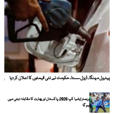
پیٹرول مہنگا، ڈیزل سستا، حکومت نے نئی قیمتوں کا اعلان کر دیا
پنج
ویمنز ایشیا کپ 2026، پاکستان اور بھارت کا مقابلہ دبئی میں
ہو گا