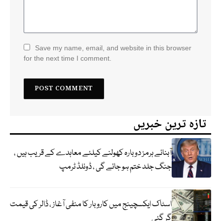
Save my name, email, and website in this browser
for the next time I comment.
تازہ ترین خبریں
آبنائے ہرمز دوبارہ کھولنے کیلئے معاہدے کے قریب ہیں ،
جنگ جلد ختم ہو جائے گی ، ڈونلڈ ٹرمپ
اسٹاک ایکسچینج میں کاروبار کا منفی آغاز ، ڈالر کی قیمت
گر گئی