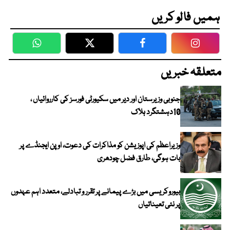
ہمیں فالو کریں
WhatsApp
Twitter
Facebook
Faceboo
متعلقہ خبریں
جنوبی وزیرستان اور دیر میں سکیورٹی فورسز کی کارروائیاں ،
10دہشتگرد ہلاک
وزیراعظم کی اپوزیشن کو مذاکرات کی دعوت، اوپن ایجنڈے پر
بات ہوگی، طارق فضل چودھری
بیوروکریسی میں بڑے پیمانے پر تقرر و تبادلے، متعدد اہم عہدوں
پر نئی تعیناتیاں