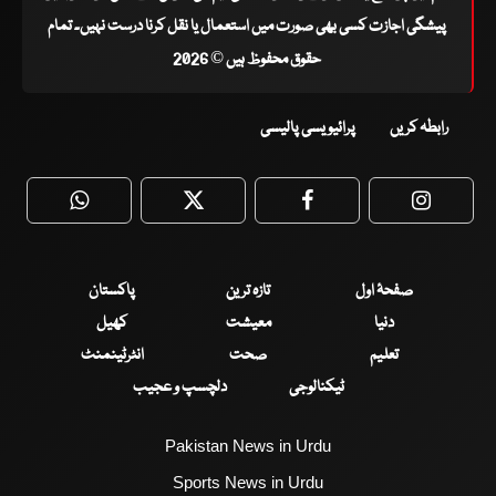
پیشگی اجازت کسی بھی صورت میں استعمال یا نقل کرنا درست نہیں۔ تمام
حقوق محفوظ ہیں © 2026
رابطہ کریں
پرائیویسی پالیسی
WhatsApp
Twitter
Facebook
Faceboo
صفحۂ اول
تازہ ترین
پاکستان
دنیا
معیشت
کھیل
تعلیم
صحت
انٹرٹینمنٹ
ٹیکنالوجی
دلچسپ و عجیب
Pakistan News in Urdu
Sports News in Urdu