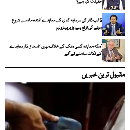
حقیقت کیا ہے؟
5 ارب ڈالر کی سرمایہ کاری کے معاہدے آئندہ ماہ سے شروع
ہونے کی توقع ہے، وزیر پیٹرولیم
‘مکہ معاہدہ کسی ملک کے خلاف نہیں’؛ اسحاق ڈار معاہدے
کے نکات سامنے لے آئے
مقبول ترین خبریں