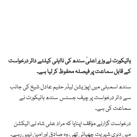
ہائیکورٹ نے وزیر اعلیٰ سندھ کی نااہلی کیلئے دائر درخواست
کے قابل سماعت پر فیصلہ محفوظ کر لیا ہے۔
سندھ اسمبلی میں اپوزیشن لیڈر حلیم عادل شیخ کی جانب
سے دائر درخواست پر چیف جسٹس سندھ ہائیکورٹ نے
سماعت کی ہے۔
درخواست گزارنے مؤقف اپنایا کہ مراد علی شاہ نے الیکشن
میں دہری شہریت چھپائی تھی، وہ صادق اور امین نہیں رہے۔