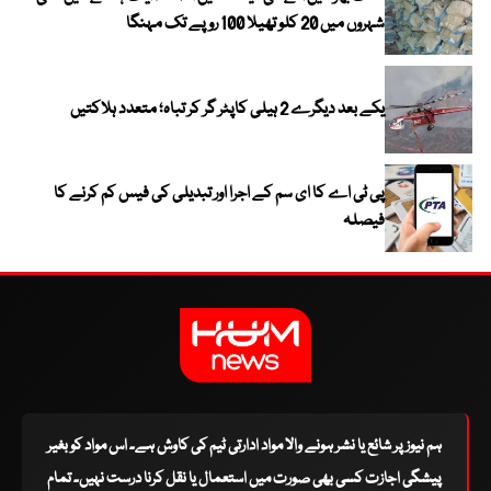
شہروں میں 20 کلو تھیلا 100 روپے تک مہنگا
یکے بعد دیگرے 2 ہیلی کاپٹر گر کر تباہ؛ متعدد ہلاکتیں
پی ٹی اے کا ای سم کے اجرا اور تبدیلی کی فیس کم کرنے کا
فیصلہ
ہم نیوز پر شائع یا نشر ہونے والا مواد ادارتی ٹیم کی کاوش ہے۔ اس مواد کو بغیر
پیشگی اجازت کسی بھی صورت میں استعمال یا نقل کرنا درست نہیں۔ تمام