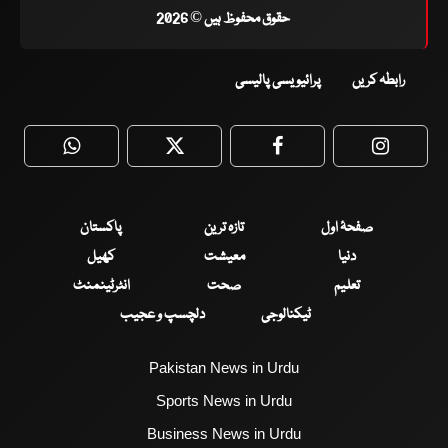
حقوق محفوظ ہیں © 2026
رابطہ کریں
پرائیویسی پالیسی
WhatsApp
Twitter
Facebook
Faceboo
صفحۂ اول
تازہ ترین
پاکستان
دنیا
معیشت
کھیل
تعلیم
صحت
انٹرٹینمنٹ
ٹیکنالوجی
دلچسپ و عجیب
Pakistan News in Urdu
Sports News in Urdu
Business News in Urdu