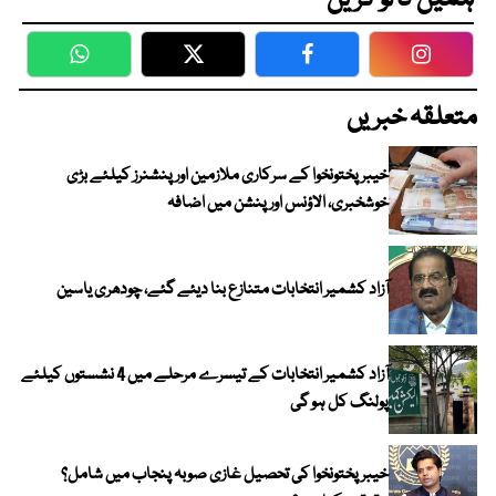
ہمیں فالو کریں
WhatsApp
Twitter
Facebook
Faceboo
متعلقہ خبریں
خیبرپختونخوا کے سرکاری ملازمین اور پنشنرز کیلئے بڑی
خوشخبری، الاؤنس اور پنشن میں اضافہ
آزاد کشمیر انتخابات متنازع بنا دیئے گئے، چودھری یاسین
آزاد کشمیر انتخابات کے تیسرے مرحلے میں 4 نشستوں کیلئے
پولنگ کل ہو گی
خیبر پختونخوا کی تحصیل غازی صوبہ پنجاب میں شامل؟