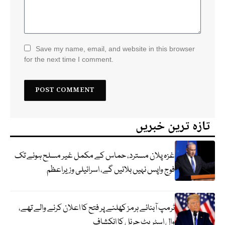
Save my name, email, and website in this browser
for the next time I comment.
تازہ ترین خبریں
غزہ پلان مسترد، حماس کے مکمل غیر مسلح ہونے تک
فوج واپس نہیں بلائیں گے، اسرائیلی وزیراعظم
ٹرمپ آبنائے ہرمز کھلنے پر فتح کا اعلان کرنے والے تھے،
وال اسٹریٹ جرنل کا انکشاف