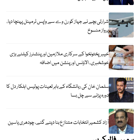
شرارتی بچے نے جہاز کو رن وے سے واپس ٹرمینل پہنچا دیا،
پرواز منسوخ
خیبرپختونخوا کے سرکاری ملازمین اور پنشنرز کیلئے بڑی
خوشخبری، الاؤنس اور پنشن میں اضافہ
سلمان خان کی رہائشگاہ کے باہر تعینات پولیس اہلکار دل کا
دورہ پڑنے سے چل بسا
آزاد کشمیر انتخابات متنازع بنا دیئے گئے، چودھری یاسین