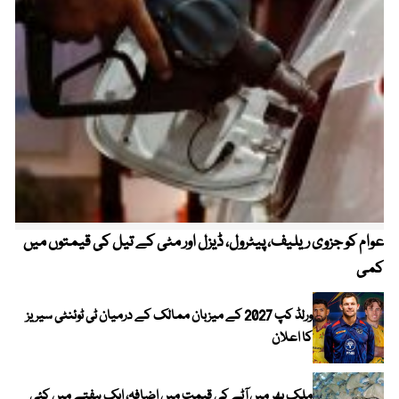
عوام کو جزوی ریلیف، پیٹرول، ڈیزل اور مٹی کے تیل کی قیمتوں میں
4 روز میں سونے کی قیمت میں بڑا اضافہ
کمی
ورلڈ کپ 2027 کے میزبان ممالک کے درمیان ٹی ٹوئنٹی سیریز
کا اعلان
ملک بھر میں آٹے کی قیمت میں اضافہ، ایک ہفتے میں کئی