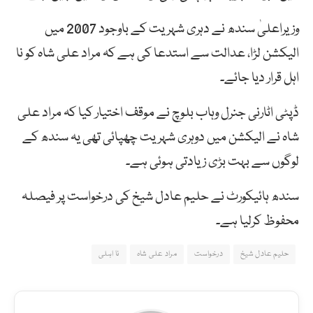
وزیراعلیٰ سندھ نے دہری شہریت کے باوجود 2007 میں
الیکشن لڑا، عدالت سے استدعا کی ہے کہ مراد علی شاہ کو نا
اہل قرار دیا جائے۔
ڈپٹی اٹارنی جنرل وہاب بلوچ نے موقف اختیار کیا کہ مراد علی
شاہ نے الیکشن میں دوہری شہریت چھپائی تھی یہ سندھ کے
لوگوں سے بہت بڑی زیادتی ہوئی ہے۔
سندھ ہائیکورٹ نے حلیم عادل شیخ کی درخواست پر فیصلہ
محفوظ کرلیا ہے۔
حلیم عادل شیخ
درخواست
مراد علی شاہ
نا اہلی