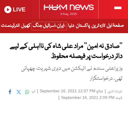
LIVE
9 Aug, 2026
صفحۂ اول
تازہ ترین
پاکستان
دنیا
ایران-اسرائیل جنگ
کھیل
انٹرٹینمنٹ
‘‘صادق نہ امین’’ مراد علی شاہ کی نااہلی کے لیے
دائر درخواست پر فیصلہ محفوظ
وزیراعلیٰ سندھ نے الیکشن میں دہری شہریت چھپائی
تھی، درخواستگزار
|
شائع
|
اپ
September 16, 2021 12:07 PM
غیاث الدین
ڈیٹ
|
September 16, 2021 2:09 PM