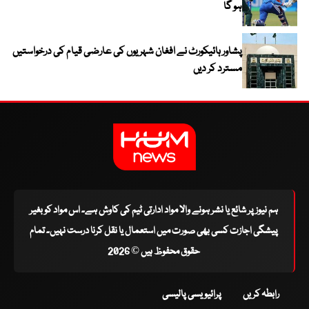
ہو گا
پشاور ہائیکورٹ نے افغان شہریوں کی عارضی قیام کی درخواستیں
مسترد کر دیں
ہم نیوز پر شائع یا نشر ہونے والا مواد ادارتی ٹیم کی کاوش ہے۔ اس مواد کو بغیر
پیشگی اجازت کسی بھی صورت میں استعمال یا نقل کرنا درست نہیں۔ تمام
حقوق محفوظ ہیں © 2026
رابطہ کریں
پرائیویسی پالیسی