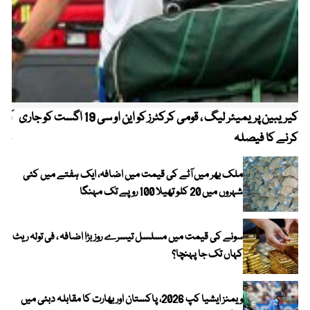
کیریبین پریمیئر لیگ ، قومی کرکٹرز کو این او سی 19 اگست کو جاری
آز
کرنے کا فیصلہ
چھی
ملک بھر میں آٹے کی قیمت میں اضافہ، ایک ہفتے میں کئی
شہروں میں 20 کلو تھیلا 100 روپے تک مہنگا
سونے کی قیمت میں مسلسل تیسرے روز بڑا اضافہ ، فی تولہ ریٹ
کہاں تک جا پہنچا؟
ویمنز ایشیا کپ 2026، پاکستان اور بھارت کا مقابلہ دبئی میں