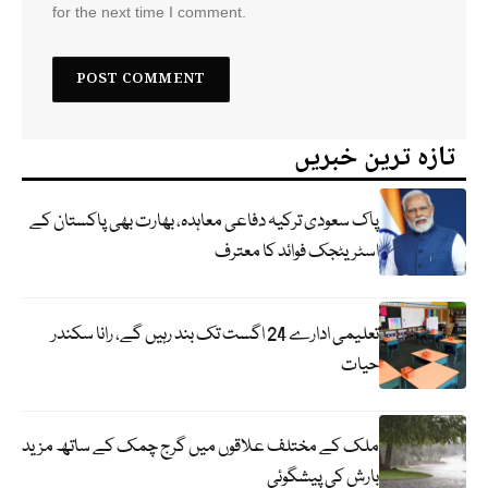
for the next time I comment.
تازہ ترین خبریں
پاک سعودی ترکیہ دفاعی معاہدہ، بھارت بھی پاکستان کے
اسٹریٹجک فوائد کا معترف
تعلیمی ادارے 24 اگست تک بند رہیں گے، رانا سکندر
حیات
ملک کے مختلف علاقوں میں گرج چمک کے ساتھ مزید
بارش کی پیشگوئی