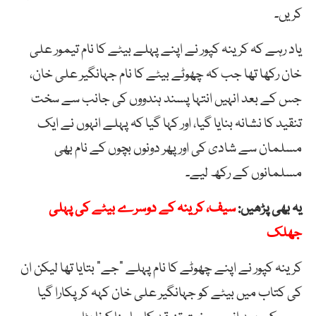
کریں۔
یاد رہے کہ کرینہ کپور نے اپنے پہلے بیٹے کا نام تیمور علی
خان رکھا تھا جب کہ چھوٹے بیٹے کا نام جہانگیر علی خان،
جس کے بعد انہیں انتہا پسند ہندووں کی جانب سے سخت
تنقید کا نشانہ بنایا گیا، اور کہا گیا کہ پہلے انہوں نے ایک
مسلمان سے شادی کی اور پھر دونوں بچوں کے نام بھی
مسلمانوں کے رکھ لیے۔
یہ بھی پڑھیں:
سیف، کرینہ کے دوسرے بیٹے کی پہلی
جھلک
کرینہ کپور نے اپنے چھوٹے کا نام پہلے “جے” بتایا تھا لیکن ان
کی کتاب میں بیٹے کو جہانگیر علی خان کہہ کر پکارا گیا