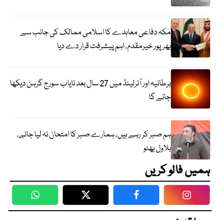
مکہ دفاعی معاہدے کا اسلامی ممالک کی جانب سے
بھرپور خیرمقدم، اہم پیشرفت قرار دے دیا
برطانیہ اور آئرلینڈ میں 27 سال بعد نایاب سورج گرہن دیکھا
جائے گا
ہم صبر کر رہے ہیں، ہمارے صبر کا امتحان نہ لیا جائے،
بلاول بھٹو
ہمیں فالو کریں
WhatsApp
Twitter
Facebook
Faceboo