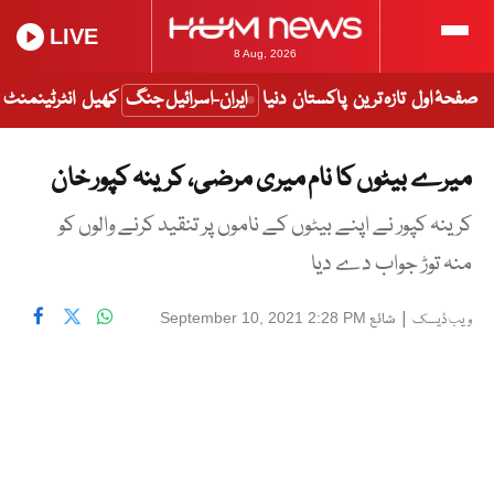
LIVE
8 Aug, 2026
صفحۂ اول
تازہ ترین
پاکستان
دنیا
ایران-اسرائیل جنگ
کھیل
انٹرٹینمنٹ
میرے بیٹوں کا نام میری مرضی، کرینہ کپور خان
کرینہ کپور نے اپنے بیٹوں کے ناموں پر تنقید کرنے والوں کو
منہ توڑ جواب دے دیا
|
شائع
September 10, 2021 2:28 PM
ویب ڈیسک