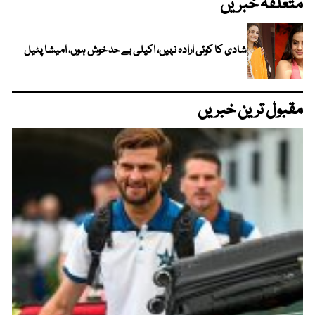
متعلقہ خبریں
شادی کا کوئی ارادہ نہیں، اکیلی بے حد خوش ہوں، امیشا پٹیل
مقبول ترین خبریں