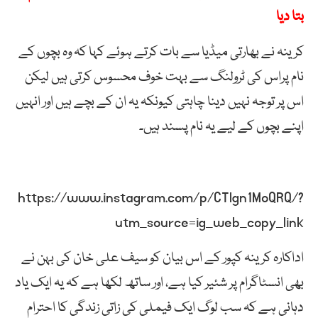
بتا دیا
کرینہ نے بھارتی میڈیا سے بات کرتے ہوئے کہا کہ وہ بچوں کے
نام پراس کی ٹرولنگ سے بہت خوف محسوس کرتی ہیں لیکن
اس پر توجہ نہیں دینا چاہتی کیونکہ یہ ان کے بچے ہیں اور انہیں
اپنے بچوں کے لیے یہ نام پسند ہیں۔
https://www.instagram.com/p/CTlgn1MoQRQ/?
utm_source=ig_web_copy_link
اداکارہ کرینہ کپور کے اس بیان کو سیف علی خان کی بہن نے
بھی انسٹاگرام پر شئیر کیا ہے، اور ساتھ لکھا ہے کہ یہ ایک یاد
دہانی ہے کہ سب لوگ ایک فیملی کی زاتی زندگی کا احترام