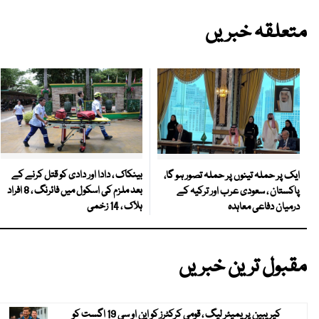
متعلقہ خبریں
بینکاک ، دادا اور دادی کو قتل کرنے کے
ایک پر حملہ تینوں پر حملہ تصور ہو گا،
بعد ملزم کی اسکول میں فائرنگ ، 8 افراد
پاکستان ، سعودی عرب اور ترکیہ کے
ہلاک ، 14 زخمی
درمیان دفاعی معاہدہ
مقبول ترین خبریں
کیریبین پریمیئر لیگ ، قومی کرکٹرز کو این او سی 19 اگست کو