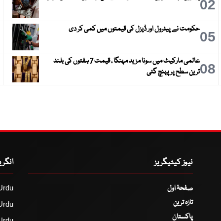
3
02
حکومت نے پیٹرول اور ڈیزل کی قیمتوں میں کمی کر دی
6
05
عالمی مارکیٹ میں سونا مزید مہنگا ، قیمت 7 ہفتوں کی بلند
9
08
ترین سطح پر پہنچ گئی
نیوز کیٹیگریز
انگر
صفحۂ اول
Urdu
تازہ ترین
Urdu
پاکستان
Urdu