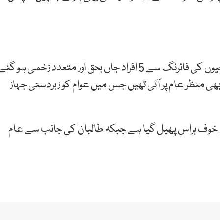
واضح رہے کہ گزشتہ روز بھی کابل ائرپورٹ پر امریکی فوجیوں کی فائرنگ سے 5 افراد جاں بحق اور متعدد زخمی ہو گئ
بھی منظر عام پر آئی تھیں جس میں عوام کو زبردستی جہاز
ں خوف ہراس پھیل گیا ہے جبکہ طالبان کی جانب سے عام