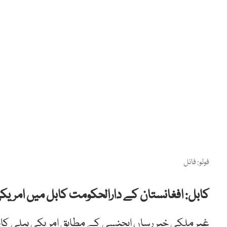
فوٹو: فائل
کابل: افغانستان کے دارالحکومت کابل میں امریکی ہیلی کاپٹر کی 