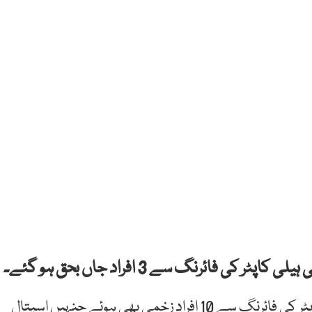
فائرنگ سے 3 افراد جاں بحق ہو گئے۔
غیر ملکی خبر رساں ایجنسی کے مطابق امریکی ہیلی کاپٹر کی فائرنگ سے 10 افراد زخمی بھی ہوئے جنہیں اسپتال