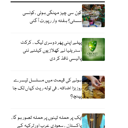
کون سی چیز مہنگی ہوئی ،کونسی
سستی؟ ہفتہ وار رپورٹ آگئی
پہلے اپنی پھر دوسری لیگ ، کرکٹ
آسٹریلیا نے کھلاڑیوں کیلئے نئی
پالیسی نافذ کر دی
سونے کی قیمت میں مسلسل تیسرے
روز بڑا اضافہ ، فی تولہ ریٹ کہاں تک جا
پہنچا؟
ایک پر حملہ تینوں پر حملہ تصور ہو گا،
پاکستان ، سعودی عرب اور ترکیہ کے