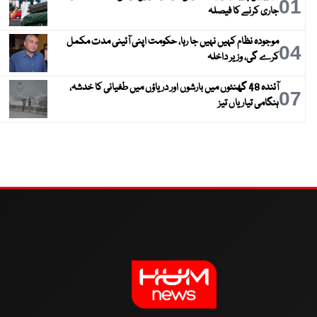
01
جاری کرنے کا فیصلہ
موجودہ نظام کہیں نہیں جا رہا، حکومت اپنی آئینی مدت مکمل
04
کرے گی، وزیر داخلہ
آئندہ 48 گھنٹوں میں بارشوں اور دریاؤں میں طغیانی کا خدشہ،
07
ہنگامی تیاریاں تیز