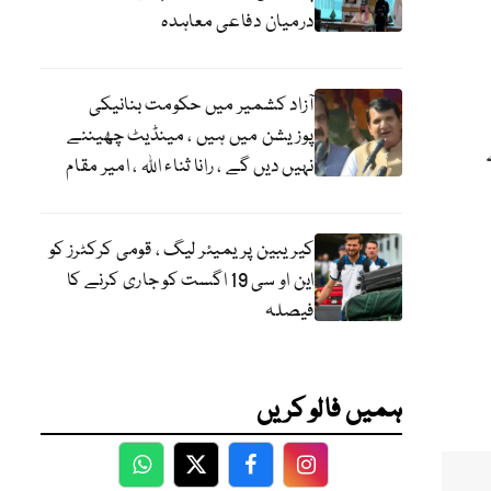
درمیان دفاعی معاہدہ
آزاد کشمیر میں حکومت بنانیکی
پوزیشن میں ہیں ، مینڈیٹ چھیننے
ے
نہیں دیں گے ، رانا ثناء اللہ ، امیر مقام
کیریبین پریمیئر لیگ ، قومی کرکٹرز کو
این او سی 19 اگست کو جاری کرنے کا
فیصلہ
ہمیں فالو کریں
WhatsApp
Twitter
Facebook
Facebook