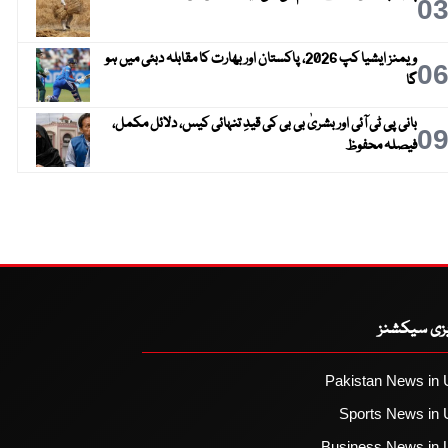
0
ویمنز ایشیا کپ 2026، پاکستان اور بھارت کا مقابلہ دبئی میں ہو
0
گا
بانی پی ٹی آئی اور بشریٰ بی بی کی قیدِ تنہائی کیس، دلائل مکمل،
0
فیصلہ محفوظ
یزی سیکشنز
Pakistan News in 
Sports News in 
Business News in 