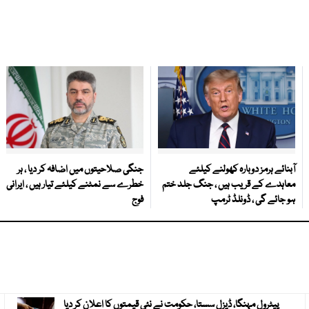
آبنائے ہرمز دوبارہ کھولنے کیلئے
جنگی صلاحیتوں میں اضافہ کر دیا ، ہر
معاہدے کے قریب ہیں ، جنگ جلد ختم
خطرے سے نمٹنے کیلئے تیار ہیں ، ایرانی
ہو جائے گی ، ڈونلڈ ٹرمپ
فوج
پیٹرول مہنگا، ڈیزل سستا، حکومت نے نئی قیمتوں کا اعلان کر دیا