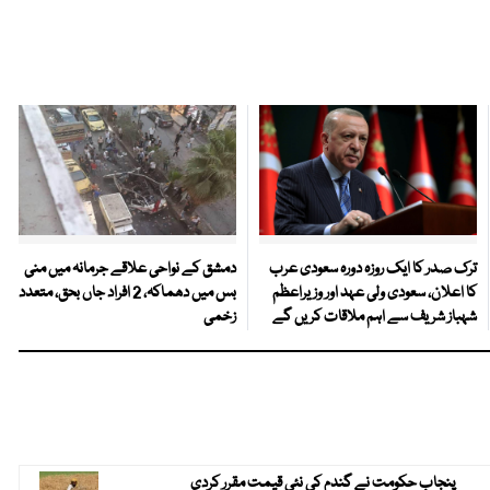
ترک صدر کا ایک روزہ دورہ سعودی عرب
دمشق کے نواحی علاقے جرمانہ میں منی
کا اعلان، سعودی ولی عہد اور وزیراعظم
بس میں دھماکہ، 2 افراد جاں بحق، متعدد
شہباز شریف سے اہم ملاقات کریں گے
زخمی
پنجاب حکومت نے گندم کی نئی قیمت مقرر کردی