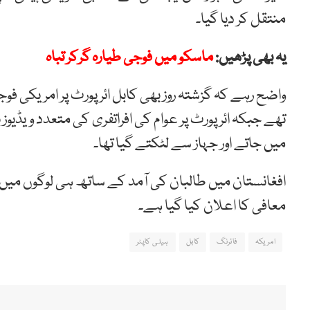
منتقل کر دیا گیا۔
یہ بھی پڑھیں:
ماسکو میں فوجی طیارہ گرکر تباہ
تھے جبکہ ائرپورٹ پر عوام کی افراتفری کی متعدد ویڈیوز 
میں جاتے اور جہاز سے لٹکتے گیا تھا۔
افغانستان میں طالبان کی آمد کے ساتھ ہی لوگوں می
معافی کا اعلان کیا گیا ہے۔
امریکہ
فائرنگ
کابل
ہیلی کاپٹر