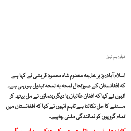
فوٹو: ہم نیوز
اسلام آباد: وزیر خارجہ مخدوم شاہ محمود قریشی نے کہا ہے
کہ افغانستان کے صورتحال لمحہ بہ لمحہ تبدیل ہو رہی ہے۔
انہوں نے کہا کہ افغان طالبان یا دیگر رہنماؤں نے مل بیٹھ کر
مسئلے کا حل نکالنا ہے تاہم انہوں نے کہا کہ افغانستان میں
تمام گروپوں کو نمائندگی ملنی چاہیے۔