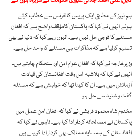
کابل: علی احمد جلالی عبوری حکومت کے سربراہ ہوں گے
ہم نیوز کے مطابق ایک پریس کانفرنس سے خطاب کرتے
ہوئے انہوں نے کہا کہ پاکستان کامؤقف واضح ہے کہ افغان
مسئلے کا فوجی حل نہیں ہے۔ انہوں ںے کہا کہ دنیا نے بھی
تسلیم کرلیا ہے کہ مذاکرات ہی مسئلے کا واحد حل ہے۔
وزیرخارجہ نے کہا کہ افغان عوام امن اوراستحکام چاہتے ہیں۔
انہوں نے کہا کہ بلاشبہ اس وقت افغانستان کی قیادت
آزمائش میں ہے۔ ان کا کہنا تھا کہ خواہش ہے کہ مسئلہ
گفت و شنید سے حل ہو۔
مخدوم شاہ محمود قریشی نے کہا کہ افغان امن عمل میں
پاکستان نے مصالحانہ کردار ادا کیا ہے۔ ناہوں نے کہا کہ
افغانستان کے ہمسایہ ممالک بھی کردار ادا کررہے ہیں۔