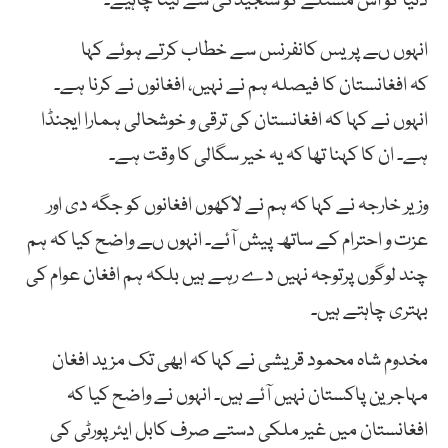
دنیا کو اس مسئلے کو سنجیدگی سے لینا چاہیے۔
انہوں ںے پریس کانفرنس سے خطاب کرتے ہوئے کہا
کہ افغانستان کا فیصلہ ہم نے نہیں، افغانوں نے کرنا ہے۔
انہوں نے کہا کہ افغانستان کی ترقی و خوشحالی ہمارا ایجنڈا
ہے۔ ان کا کہنا تھا کہ یہ خیر سگالی کا وقت ہے۔
وزیر خارجہ نے کہا کہ ہم نے لاکھوں افغانوں کو جگہ دی اور
عزت و احترام کے ساتھ پیش آئے۔ انہوں ںے واضح کیا کہ ہم
چند لوگوں پرتوجہ نہیں دے رہے ہیں بلکہ ہم افغان عوام کی
بہتری چاہتے ہیں۔
مخدوم شاہ محمود قریشی نے کہا کہ ابھی تک مزید افغان
مہاجرین پاکستان نہیں آئے ہیں۔ انہوں نے واضح کیا کہ
افغانستان میں غیر ملکی دستے صرف کابل ایئرپورٹی کی