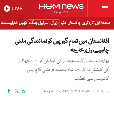
LIVE
7 Aug, 2026
صفحۂ اول
تازہ ترین
پاکستان
دنیا
ایران-اسرائیل جنگ
کھیل
انٹرٹینمنٹ
افغانستان میں تمام گروپوں کو نمائندگی ملنی
چاہیے، وزیر خارجہ
بھارت مسئلے کو سلجھانے کی کوشش کرے، الجھانے
کی کوشش نہ کرے۔ شاہ محمود قریشی کا پریس
کانفرنس سے خطاب
|
شائع
August 15, 2021 5:35 PM
ویب ڈیسک