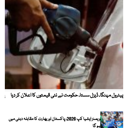
پیٹرول مہنگا، ڈیزل سستا، حکومت نے نئی قیمتوں کا اعلان کر دیا
پنج
ویمنز ایشیا کپ 2026، پاکستان اور بھارت کا مقابلہ دبئی میں
ہو گا