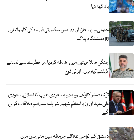
باد کہہ دیا
جنوبی وزیرستان اور دیر میں سکیورٹی فورسز کی کارروائیاں ،
10دہشتگرد ہلاک
جنگی صلاحیتوں میں اضافہ کر دیا ، ہر خطرے سے نمٹنے
کیلئے تیار ہیں ، ایرانی فوج
ترک صدر کا ایک روزہ دورہ سعودی عرب کا اعلان، سعودی
ولی عہد اور وزیراعظم شہباز شریف سے اہم ملاقات کریں
گے
دمشق کے نواحی علاقے جرمانہ میں منی بس میں