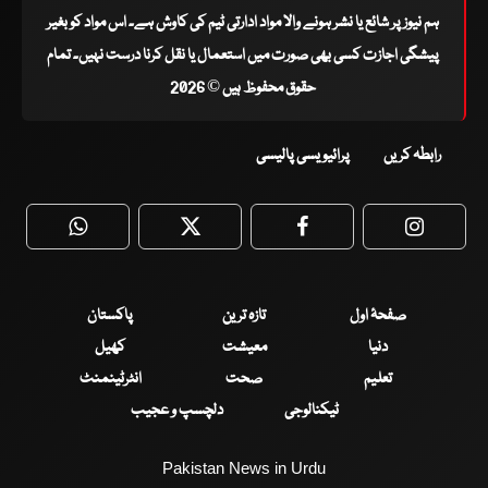
ہم نیوز پر شائع یا نشر ہونے والا مواد ادارتی ٹیم کی کاوش ہے۔ اس مواد کو بغیر
پیشگی اجازت کسی بھی صورت میں استعمال یا نقل کرنا درست نہیں۔ تمام
حقوق محفوظ ہیں © 2026
رابطہ کریں
پرائیویسی پالیسی
WhatsApp
Twitter
Facebook
Faceboo
صفحۂ اول
تازہ ترین
پاکستان
دنیا
معیشت
کھیل
تعلیم
صحت
انٹرٹینمنٹ
ٹیکنالوجی
دلچسپ و عجیب
Pakistan News in Urdu