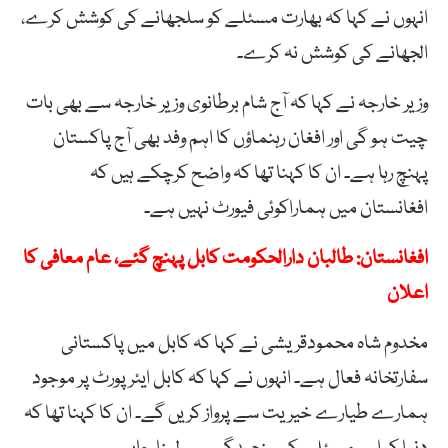
انہوں نے کہا کہ بھارت مسئلے کو سلجھانے کی کوشش کرے،
الجھانے کی کوشش نہ کرے۔
وزیر خارجہ نے کہا کہ آج شام برطانوی وزیر خارجہ سے بھی بات
چیت ہو گی اور افغان رہنماؤں کا اہم وفد بھی آج پاکستان
پہنچ رہا ہے۔ ان کا کہنا تھا کہ واضح کرچکے ہیں کہ
افغانستان میں ہماراکوئی فیورٹ نہیں ہے۔
افغانستان: طالبان دارالحکومت کابل پہنچ گئے، عام معافی کا
اعلان
مخدوم شاہ محمودقریشی نے کہا کہ کابل میں پاکستانی
سفارتخانہ فعال ہے۔ انہوں نے کہا کہ کابل ایئرپورٹ پر موجود
ہمارے طیارے خیریت سے پرواز کریں گے۔ ان کا کہنا تھا کہ