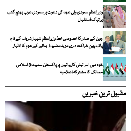
وزیراعظم سعودی ولی عہد کی دعوت پر سعودی عرب پہنچ گئے،
پر تپاک استقبال
چین کے صدر کا خصوصی خط وزیراعظم شہباز شریف کے نام،
پاک چین شراکت داری مزید مضبوط بنانے کے عزم کا اظہار
غزہ میں اسرائیلی کارروائیوں پر پاکستان سمیت 8 اسلامی
ممالک کا مشترکہ اعلامیہ
مقبول ترین خبریں