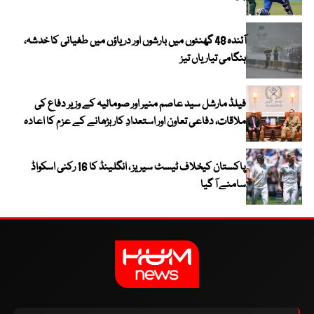
آئندہ 48 گھنٹوں میں بارشوں اور دریاؤں میں طغیانی کا خدشہ،
ہنگامی تیاریاں تیز
فیلڈ مارشل سید عاصم منیر اور صومالیہ کے وزیر دفاع کی
ملاقات، دفاعی تعاون اور استعدادِ کار بڑھانے کے عزم کا اعادہ
پاکستان کیخلاف ٹیسٹ سیریز ، انگلینڈ کا 16 رکنی اسکواڈ
سامنے آ گیا