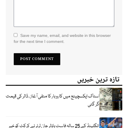
Save my name, email, and website in this browser
for the next time I comment.
تازہ ترین خبریں
اسٹاک ایکسچینج میں کاروبار کا منفی آغاز ، ڈالر کی قیمت
گر گئی
انگلینڈ کے 25 سالہ فاسٹ باؤلر جان ٹرنر نے کرکٹ کو خیر