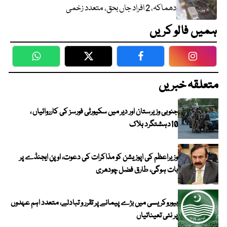
دھماکہ، 2 افراد جاں بحق، متعدد زخمی
ہمیں فالو کریں
WhatsApp
Twitter
Facebook
Faceboo
متعلقہ خبریں
جنوبی وزیرستان اور دیر میں سکیورٹی فورسز کی کارروائیاں ،
10دہشتگرد ہلاک
وزیراعظم کی اپوزیشن کو مذاکرات کی دعوت، اوپن ایجنڈے پر
بات ہوگی، طارق فضل چودھری
بیوروکریسی میں بڑے پیمانے پر تقرر و تبادلے، متعدد اہم عہدوں
پر نئی تعیناتیاں