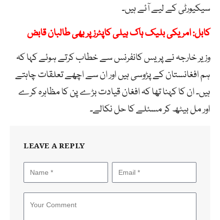
سیکیورٹی کے لیے آئے ہیں۔
کابل: امریکی بلیک ہاک ہیلی کاپٹرز پر بھی طالبان قابض
وزیر خارجہ نے پریس کانفرنس سے خطاب کرتے ہوئے کہا کہ
ہم افغانستان کے پڑوسی ہیں اور ان سے اچھے تعلقات چاہتے
ہیں۔ ان کا کہنا تھا کہ افغان قیادت بڑے پن کا مظاہرہ کرے
اور مل بیٹھ کر مسئلے کا حل نکالے۔
LEAVE A REPLY