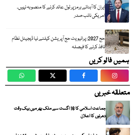
ایران کا آبنائے ہرمز پر ٹول عائد کرنے کا منصوبہ نہیں،
امریکی نائب صدر
حج 2027: پرائیویٹ حج آپریشن کیلئے نیا ڈیجیٹل نظام
نافذ کرنے کا فیصلہ
ہمیں فالو کریں
WhatsApp
Twitter
Facebook
Faceboo
متعلقہ خبریں
جماعت اسلامی کا 16 اگست سے ملک بھر میں بیک وقت
دھرنوں کا اعلان