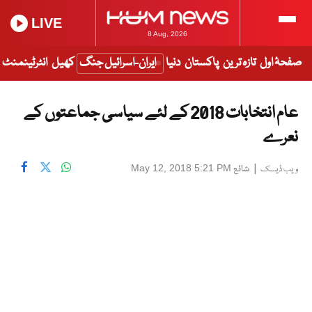
LIVE
8 Aug, 2026
صفحۂ اول
تازہ ترین
پاکستان
دنیا
ایران-اسرائیل جنگ
کھیل
انٹرٹینمنٹ
عام انتخابات 2018 کے لئے سیاسی جماعتوں کے
نعرے
|
شائع
May 12, 2018 5:21 PM
ویب ڈیسک