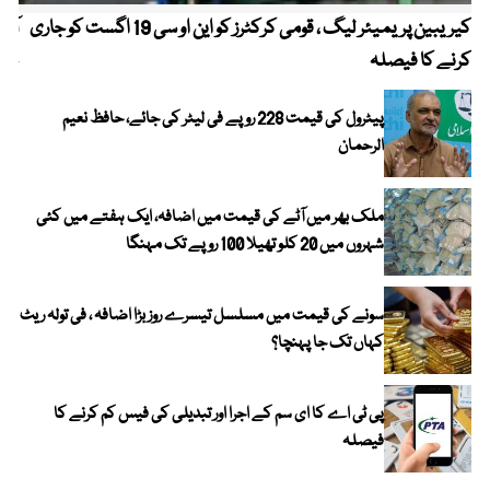
کیریبین پریمیئر لیگ ، قومی کرکٹرز کو این او سی 19 اگست کو جاری
آز
کرنے کا فیصلہ
چھی
پیٹرول کی قیمت 228 روپے فی لیٹر کی جائے، حافظ نعیم
الرحمان
ملک بھر میں آٹے کی قیمت میں اضافہ، ایک ہفتے میں کئی
شہروں میں 20 کلو تھیلا 100 روپے تک مہنگا
سونے کی قیمت میں مسلسل تیسرے روز بڑا اضافہ ، فی تولہ ریٹ
کہاں تک جا پہنچا؟
پی ٹی اے کا ای سم کے اجرا اور تبدیلی کی فیس کم کرنے کا
فیصلہ