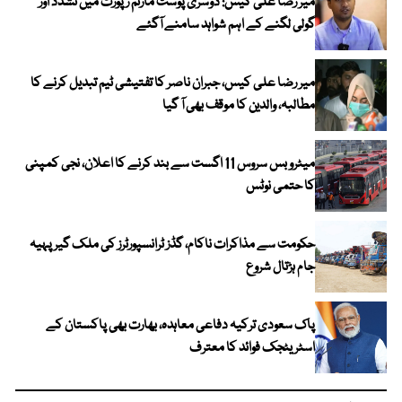
میر رضا علی کیس: دوسری پوسٹ مارٹم رپورٹ میں تشدد اور
گولی لگنے کے اہم شواہد سامنے آگئے
میر رضا علی کیس، جبران ناصر کا تفتیشی ٹیم تبدیل کرنے کا
مطالبہ، والدین کا موقف بھی آ گیا
میٹرو بس سروس 11 اگست سے بند کرنے کا اعلان، نجی کمپنی
کا حتمی نوٹس
حکومت سے مذاکرات ناکام، گڈز ٹرانسپورٹرز کی ملک گیر پہیہ
جام ہڑتال شروع
پاک سعودی ترکیہ دفاعی معاہدہ، بھارت بھی پاکستان کے
اسٹریٹجک فوائد کا معترف