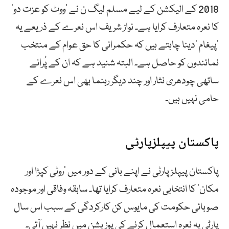
2018 کے الیکشن کے لیے مسلم لیگ ن نے ’ووٹ کو عزت دو‘
کا نعرہ متعارف کرایا ہے۔ نواز شریف اس نعرے کے ذریعے یہ
’پیغام ‘دینا چاہتے ہیں کہ حکمرانی کا حق عوام کے منتخب
نمائندوں کو حاصل ہے۔ البتہ شنید ہے کہ ان کے پُرانے
ساتھی چودھری نثار اور چند دیگر رہنما بھی اس نعرے کے
حامی نہیں ہیں۔
پاکستان پیپلزپارٹی
پاکستان پیپلز پارٹی نے اپنے بانی کے دور میں ’روٹی کپڑا اور
مکان‘ کا انتخابی نعرہ متعارف کرایا تھا۔ سابقہ وفاقی اور موجودہ
صوبائی حکومت کی مایوس کن کارکردگی کے سبب اس سال
پارٹی یہ نعرہ استعمال کرنے کی پوزیشن میں نظر نہیں آتی۔