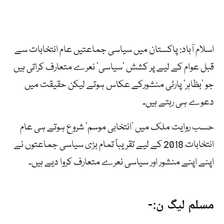
اسلام آباد: پاکستان میں سیاسی جماعتیں عام انتخابات سے
قبل عوام کے لیے پر کشش ’سیاسی‘ نعرے متعارف کراتی ہیں
جو ’بظاہر‘ پارٹی منشورکے عکاس ہوتے لیکن حقیقت میں
دعوے ہی رہتے ہیں۔
حسب روایت ملک میں ’انتخابی موسم‘ شروع ہوتے ہی عام
انتخابات 2018 کے لیے تقریباً تمام بڑی سیاسی جماعتوں نے
اپنے اپنے منشور اور سیاسی نعرے متعارف کروا دیے ہیں۔
مسلم لیگ ن:-