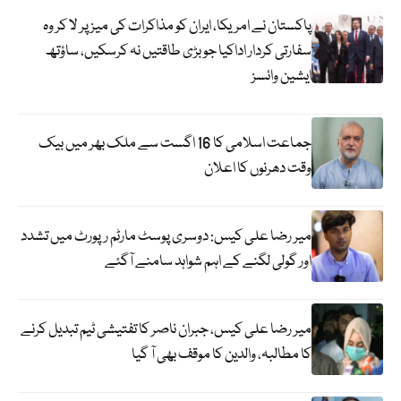
پاکستان نے امریکا، ایران کو مذاکرات کی میز پر لا کر وہ
سفارتی کردار اداکیا جو بڑی طاقتیں نہ کرسکیں، ساؤتھ
ایشین وائسز
جماعت اسلامی کا 16 اگست سے ملک بھر میں بیک
وقت دھرنوں کا اعلان
میر رضا علی کیس: دوسری پوسٹ مارٹم رپورٹ میں تشدد
اور گولی لگنے کے اہم شواہد سامنے آگئے
میر رضا علی کیس، جبران ناصر کا تفتیشی ٹیم تبدیل کرنے
کا مطالبہ، والدین کا موقف بھی آ گیا