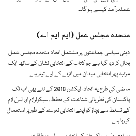
عملدرآمد کیسے ہو گا۔۔
متحدہ مجلس عمل (ایم ایم اے)
دینی سیاسی جماعتوں پر مشتمل اتحاد متحدہ مجلس عمل
بحال کر دیا گیا ہے جو کتاب کے انتخابی نشان کے ساتھ ایک
مرتبہ پھر انتخابی میدان میں اترنے کے لیے تیار ہے۔
ماضی کی طرح یہ اتحاد الیکشن 2018 کے لئے بھی اب تک
پاکستان کی نظریاتی شناخت کے تحفظ، سیکولرازم اور لبرل ازم
کے تسلط سے بچاؤ کو اپنے انتخابی نعرے کے طور پر استعمال
کر رہا ہے۔