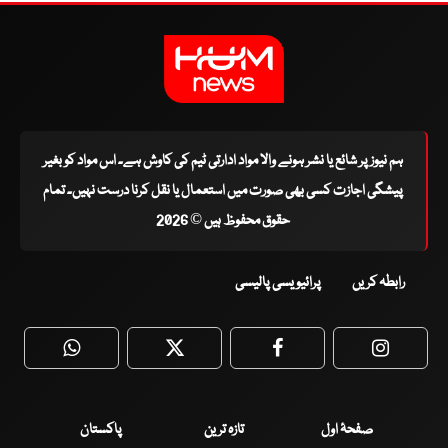
ہم نیوز پر شائع یا نشر ہونے والا مواد ادارتی ٹیم کی کاوش ہے۔ اس مواد کو بغیر
پیشگی اجازت کسی بھی صورت میں استعمال یا نقل کرنا درست نہیں۔ تمام
حقوق محفوظ ہیں © 2026
رابطہ کریں
پرائیویسی پالیسی
WhatsApp
Twitter
Facebook
Faceboo
صفحۂ اول
تازہ ترین
پاکستان