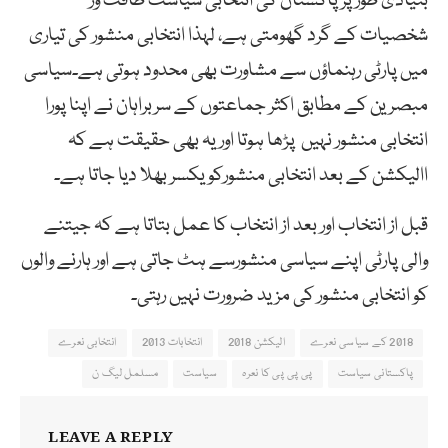
بنیادی طور پرپاکستان کی انتخابی سیاست طاقت ور
شخصیات کے گرد گھومتی ہے، لہذا انتخابی منشور کی تیاری
میں پارٹی رہنماؤں سے مشاورت بھی محدود ہوتی ہے۔سیاسی
مبصرین کے مطابق اکثر جماعتوں کے سربراہان نے اپنا پورا
انتخابی منشور نہیں پڑھا ہوتا اور یہ بھی حقیقت ہے کہ
االیکشن کے بعد انتخابی منشورکو یکسر بھلا دیا جاتا ہے۔
قبل از انتخاب اور بعد از انتخاب کا عمل بتاتا ہے کہ جیتنے
والی پارٹی اپنے سیاسی منشورسے ہٹ جاتی ہے اور ہارنے والوں
کو انتخابی منشور کی مزید ضرورت نہیں رہتی۔
2018 کے سیاسی نعرے
الیکشن 2018
انتخابات 2013
انتخابی نعرے
پاکستانی سیاست
پی پی پی کا نعرہ
سیاست
مسلمل لیگ ن
LEAVE A REPLY