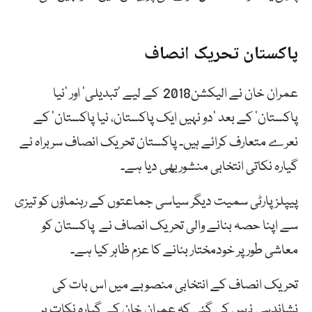
پاکستان تحریک انصاف
عمران خان نے الیکشن2018 کے لیے ’تبدیلی‘ اور ’نیا
پاکستان‘ کے بعد ’دو نہیں ایک پاکستان، نیا پاکستان‘ کے
نعرے متعارف کرائے ہیں۔ پاکستان تحریک انصاف سربراہ نے
گیارہ نکاتی انتخابی منشوربھی دیا ہے۔
پیپلزپارٹی سمیت دیگر سیاسی جماعتوں کے رہنماؤں کو تیزی
سے اپنا حصہ بنانے والی تحریک انصاف نے پاکستان کو
معاشی طور پر خودمختار بنانے کا عزم ظاہر کیا ہے۔
تحریک انصاف کے انتخابی منصوبے میں اس بات کی
نشاندہی نہیں کی گئی کہ عمران خان کے گیارہ نکات پر