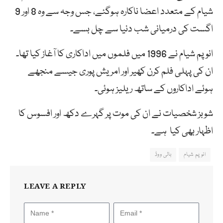
شیام کے متعدد اعضا ناکارہ ہوگئے، جس وجہ سے وہ 8 اور 9
اگست کی درمیانی شب دنیا سے چل بسے۔
انوپم شیام نے 1996 میں فلموں میں اداکاری کا آغاز کیا تھا۔
ان کی پہلی فلم کرن کھیر اور امریش پوری جیسے منجھے
ہوئے اداکاروں کے ساتھ ریلیز ہوئی۔
شوبز شخصیات نے ان کی موت پر گہرے دکھ اور افسوس کا
اظہار بھی کیا ہے۔
انوپم شیام
بالی ووڈ
LEAVE A REPLY