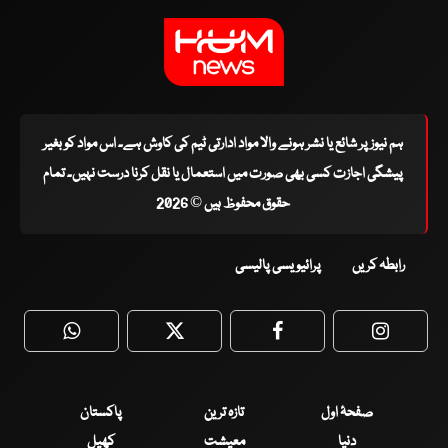
ہم نیوز پر شائع یا نشر ہونے والا مواد ادارتی ٹیم کی کاوش ہے۔ اس مواد کو بغیر
پیشگی اجازت کسی بھی صورت میں استعمال یا نقل کرنا درست نہیں۔ تمام
حقوق محفوظ ہیں © 2026
رابطہ کریں
پرائیویسی پالیسی
WhatsApp
Twitter
Facebook
Faceboo
صفحۂ اول
تازہ ترین
پاکستان
دنیا
معیشت
کھیل