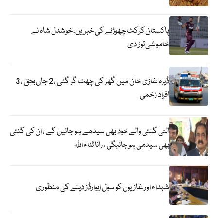
پاکستان کرکٹ چھوڑنے کی خبریں، خوشدل شاہ نے
خاموشی توڑ دی
ڈیرہ غازی خان میں گھر کی چھت گر گئی ، 2 جاں بحق ، 3
افراد زخمی
الٹی گنتی والے خود بھی سیدھے ہو جائیں گے ، ان کی گنتی
بھی سیدھی ہو جائیگی ، رانا ثناء اللہ
شہداء اور غازیوں کو سول ایوارڈز دینے کی منظوری