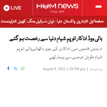
LIVE
8 Aug, 2026
صفحۂ اول
تازہ ترین
پاکستان
دنیا
ایران-اسرائیل جنگ
کھیل
انٹرٹینمنٹ
بالی ووڈ اداکار انوپم شیام دنیا سے رخصت ہو گئے
درجنوں فلموں میں اداکاری کے جوہر دکھانےوالے انوپم
شیام طویل عرصے سے بیمار تھے
|
شائع
August 9, 2021 1:20 PM
ویب ڈیسک