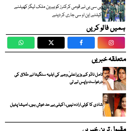
پی سی بی نے قومی کرکٹرز کو بیرون ملک لیگز کھیلنے
کیلئے این او سی جاری کر دیئے
ہمیں فالو کریں
WhatsApp
Twitter
Facebook
Faceboo
متعلقہ خبریں
تامل ناڈو کے وزیراعلیٰ وجے کی اہلیہ سنگیتا نے طلاق کی
درخواست واپس لے لی
شادی کا کوئی ارادہ نہیں، اکیلی بے حد خوش ہوں، امیشا پٹیل
مقبول ترین خبریں