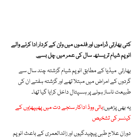
کئی بھارتی ڈراموں اور فلموں میں ولن کے کردار ادا کرنے والے
انوپم شیام تریسٹھ سال کی عمر میں چل بسے.
بھارتی میڈیا کے مطابق انوپم شیام گزشتہ چند سال سے
گردوں کے امراض میں مبتلا تھے اور گزشتہ ہفتے ان کی
طبیعت ناساز ہونے پر ہسپتال داخل کرایا گیا تھا۔
یہ بھی پڑھیں:
بالی ووڈ اداکار سنجے دت میں پھیپھڑوں کے
کینسر کی تشخیص
دوران علاج طبی پیچیدگیوں اور زائدالعمری کے باعث انوپم