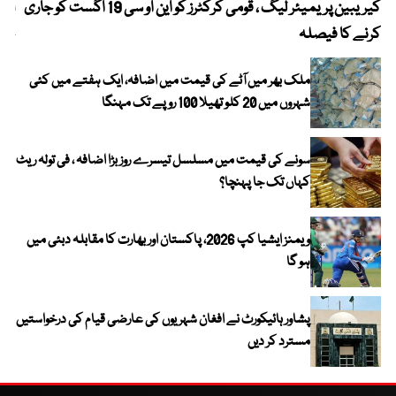
کیریبین پریمیئر لیگ ، قومی کرکٹرز کو این او سی 19 اگست کو جاری
آز
کرنے کا فیصلہ
چھی
ملک بھر میں آٹے کی قیمت میں اضافہ، ایک ہفتے میں کئی
شہروں میں 20 کلو تھیلا 100 روپے تک مہنگا
سونے کی قیمت میں مسلسل تیسرے روز بڑا اضافہ ، فی تولہ ریٹ
کہاں تک جا پہنچا؟
ویمنز ایشیا کپ 2026، پاکستان اور بھارت کا مقابلہ دبئی میں
ہو گا
پشاور ہائیکورٹ نے افغان شہریوں کی عارضی قیام کی درخواستیں
مسترد کر دیں