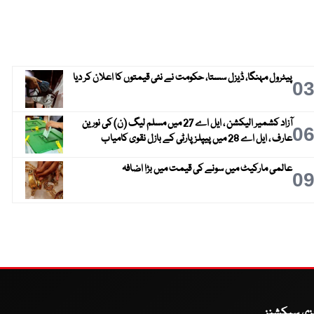
پیٹرول مہنگا، ڈیزل سستا، حکومت نے نئی قیمتوں کا اعلان کر دیا
0
آزاد کشمیر الیکشن ، ایل اے 27 میں مسلم لیگ (ن) کی نورین
0
عارف ، ایل اے 28 میں پیپلز پارٹی کے بازل نقوی کامیاب
عالمی مارکیٹ میں سونے کی قیمت میں بڑا اضافہ
0
یزی سیکشنز