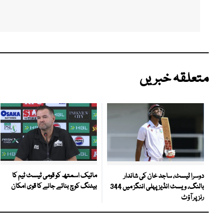
متعلقہ خبریں
مائیک اسمتھ کو قومی ٹیسٹ ٹیم کا
دوسرا ٹیسٹ، ساجد خان کی شاندار
بیٹنگ کوچ بنائے جانے کا قوی امکان
بالنگ، ویسٹ انڈیز پہلی اننگز میں 344
رنز پر آؤٹ