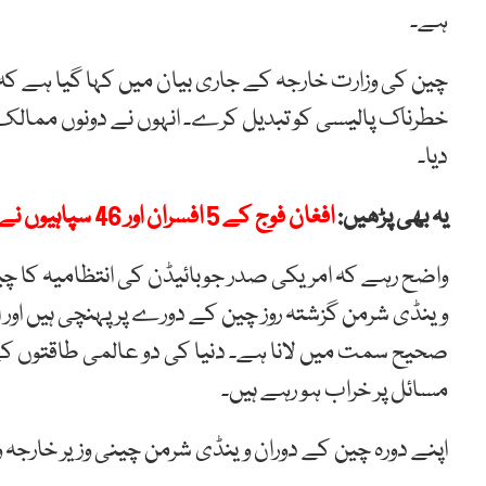
ہے۔
چین کی وزارت خارجہ کے جاری بیان میں کہا گیا ہے کہ ہم 
خطرناک پالیسی کو تبدیل کرے۔ انہوں نے دونوں ممالک
دیا۔
یہ بھی پڑھیں:
افغان فوج کے 5 افسران اور 46 سپاہیوں نے پاکستان میں پناہ لے لی
واضح رہے کہ امریکی
صدر جوبائیڈن کی انتظامیہ کا چین
وینڈی شرمن گزشتہ روز چین کے دورے پر پہنچی ہیں اور
ا
صحیح سمت میں لانا ہے۔ دنیا کی دو عالمی طاقتوں کے
مسائل پر خراب ہو رہے ہیں۔
اپنے دورہ چین کے دوران وینڈی شرمن چینی وزیر خارجہ