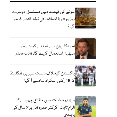
سونے کی قیمت میں مسلسل دوسرے
روز ہوشربا اضافہ ، فی تولہ کتنے کا ہو
گیا؟
امریکا ایران سے نمٹنے کیلئے ہر
ہتھیار استعمال کرے گا، نائب صدر
پاکستان کیخلاف ٹیسٹ سیریز ، انگلینڈ
کا 16 رکنی اسکواڈ سامنے آ گیا
ویزا درخواست میں حقائق چھپانےکا
الزام ثابت؛ کرکٹر حمزہ نذر پر 2 سال کی
پابندی