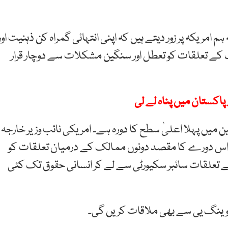
امریکہ پر زور دیتے ہیں کہ اپنی انتہائی گمراہ کن ذہنیت اور
 کے تعلقات کو تعطل اور سنگین مشکلات سے دوچار قرار
 میں پہلا اعلیٰ سطح کا دورہ ہے۔ امریکی نائب وزیر خارجہ
س دورے
کا مقصد دونوں ممالک کے درمیان تعلقات کو
 تعلقات سائبر سکیورٹی سے لے کر انسانی حقوق تک کئی
 وینگ یی سے بھی ملاقات کریں گی۔