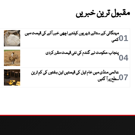
مقبول ترین خبریں
مہنگائی کے ستائے شہریوں کیلئے اچھی خبر، آٹے کی قیمت میں
01
کمی
پنجاب حکومت نے گندم کی نئی قیمت مقرر کردی
04
عالمی منڈی میں خام تیل کی قیمتیں تین ہفتوں کی کم ترین
07
سطح پر آ گئیں