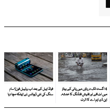
4 اگست تک دریاؤں میں پانی کے بہاؤ
فولڈ ایبل کے بعد اب رولیبل فون؟ سام
میں اضافے اور فلیش فلڈنگ کا خدشہ،
سنگ کی نئی ڈیوائس نے تہلکہ مچا دیا
این ڈی ایم اے کا الرٹ