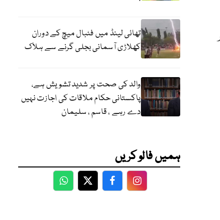
تھائی لینڈ میں فٹبال میچ کے دوران
کھلاڑی آسمانی بجلی گرنے سے ہلاک
والد کی صحت پر شدید تشویش ہے،
پاکستانی حکام ملاقات کی اجازت نہیں
دے رہے ، قاسم ، سلیمان
ہمیں فالو کریں
WhatsApp
Twitter
Facebook
Facebook