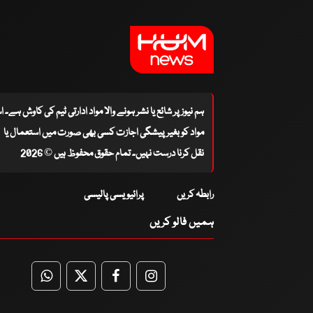
ہم نیوز پر شائع یا نشر ہونے والا مواد ادارتی ٹیم کی کاوش ہے۔ 
مواد کو بغیر پیشگی اجازت کسی بھی صورت میں استعمال یا
نقل کرنا درست نہیں۔ تمام حقوق محفوظ ہیں © 2026
رابطہ کریں
پرائیویسی پالیسی
ہمیں فالو کریں
WhatsApp
Twitter
Facebook
Facebook