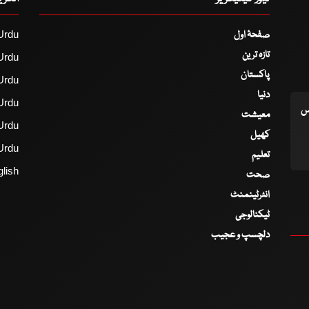
صفحۂ اول
Urdu
تازہ ترین
Urdu
پاکستان
Urdu
دنیا
Urdu
اس
معیشت
Urdu
کھیل
Urdu
تعلیم
lish
صحت
انٹرٹینمنٹ
ٹیکنالوجی
دلچسپ و عجیب