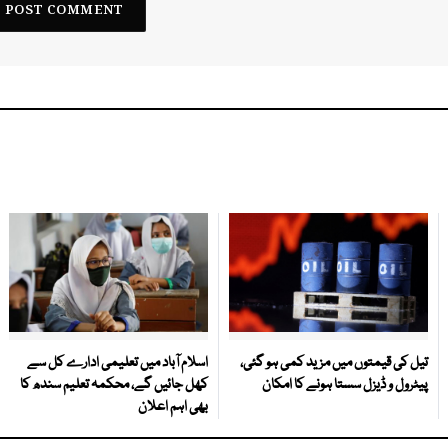
تیل کی قیمتوں میں مزید کمی ہو گئی،
اسلام آباد میں تعلیمی ادارے کل سے
پیٹرول و ڈیزل سستا ہونے کا امکان
کھل جائیں گے، محکمہ تعلیم سندھ کا
بھی اہم اعلان