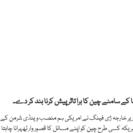
 کے سامنے چین کا برا تاثر پیش کرنا بند کر دے۔
زیر خارجہ ژی فینگ نے امریکی ہم منصب وینڈی شرمن کے
امریکہ کسی طرح چین کو اپنے مسائل کا قصور وار ٹھہرانا چاہتا