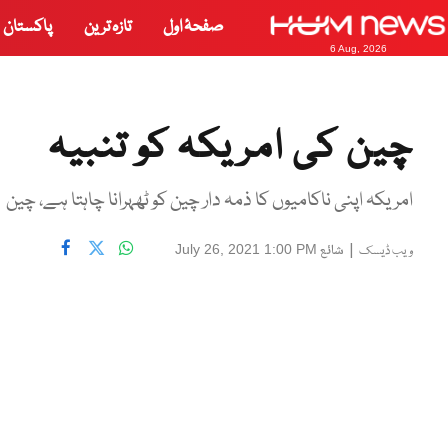
صفحۂ اول
تازہ ترین
پاکستان
6 Aug, 2026
چین کی امریکہ کو تنبیہ
امریکہ اپنی ناکامیوں کا ذمہ دار چین کو ٹھہرانا چاہتا ہے، چین
|
شائع
July 26, 2021 1:00 PM
ویب ڈیسک