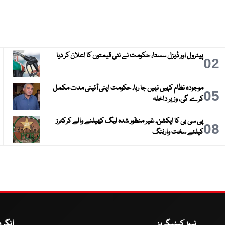
پیٹرول اور ڈیزل سستا، حکومت نے نئی قیمتوں کا اعلان کر دیا
3
02
موجودہ نظام کہیں نہیں جا رہا، حکومت اپنی آئینی مدت مکمل
6
05
کرے گی، وزیر داخلہ
پی سی بی کا ایکشن، غیر منظور شدہ لیگ کھیلنے والے کرکٹرز
9
08
کیلئے سخت وارننگ
نیوز کیٹیگریز
انگر