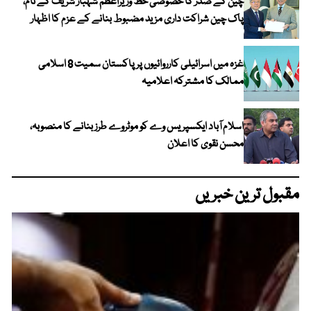
چین کے صدر کا خصوصی خط وزیراعظم شہباز شریف کے نام،
پاک چین شراکت داری مزید مضبوط بنانے کے عزم کا اظہار
غزہ میں اسرائیلی کارروائیوں پر پاکستان سمیت 8 اسلامی
ممالک کا مشترکہ اعلامیہ
اسلام آباد ایکسپریس وے کو موٹروے طرز بنانے کا منصوبہ،
محسن نقوی کا اعلان
مقبول ترین خبریں