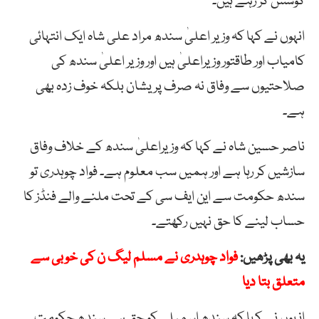
کوشش کر رہے ہیں۔
انہوں نے کہا کہ وزیر اعلیٰ سندھ مراد علی شاہ ایک انتہائی
کامیاب اور طاقتور وزیراعلیٰ ہیں اور وزیر اعلیٰ سندھ کی
صلاحتیوں سے وفاق نہ صرف پریشان بلکہ خوف زدہ بھی
ہے۔
ناصر حسین شاہ نے کہا کہ وزیراعلیٰ سندھ کے خلاف وفاق
سازشیں کر رہا ہے اور ہمیں سب معلوم ہے۔ فواد چوہدری تو
سندھ حکومت سے این ایف سی کے تحت ملنے والے فنڈز کا
حساب لینے کا حق نہیں رکھتے۔
یہ بھی پڑھیں:
فواد چوہدری نے مسلم لیگ ن کی خوبی سے
متعلق بتا دیا
انہوں نے کہا کہ سندھ اسمبلی کو حق ہے سندھ حکومت