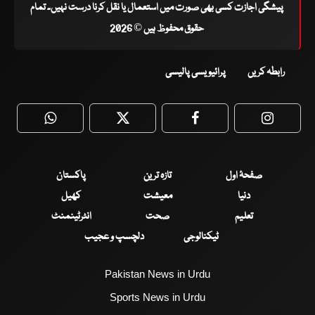
پیشگی اجازت کسی بھی صورت میں استعمال یا نقل کرنا درست نہیں۔ تمام
حقوق محفوظ ہیں © 2026
رابطہ کریں
پرائیویسی پالیسی
WhatsApp
Twitter
Facebook
Faceboo
صفحۂ اول
تازہ ترین
پاکستان
دنیا
معیشت
کھیل
تعلیم
صحت
انٹرٹینمنٹ
ٹیکنالوجی
دلچسپ و عجیب
Pakistan News in Urdu
Sports News in Urdu