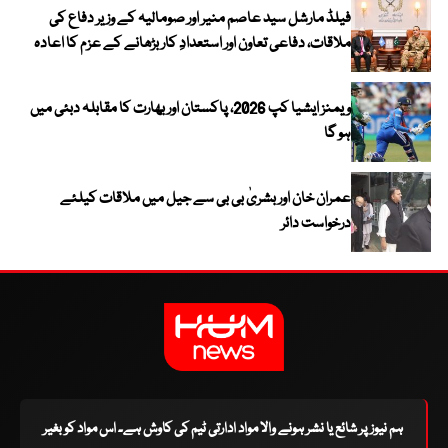
فیلڈ مارشل سید عاصم منیر اور صومالیہ کے وزیر دفاع کی
ملاقات، دفاعی تعاون اور استعدادِ کار بڑھانے کے عزم کا اعادہ
ویمنز ایشیا کپ 2026، پاکستان اور بھارت کا مقابلہ دبئی میں
ہو گا
عمران خان اور بشریٰ بی بی سے جیل میں ملاقات کیلئے
درخواست دائر
ہم نیوز پر شائع یا نشر ہونے والا مواد ادارتی ٹیم کی کاوش ہے۔ اس مواد کو بغیر