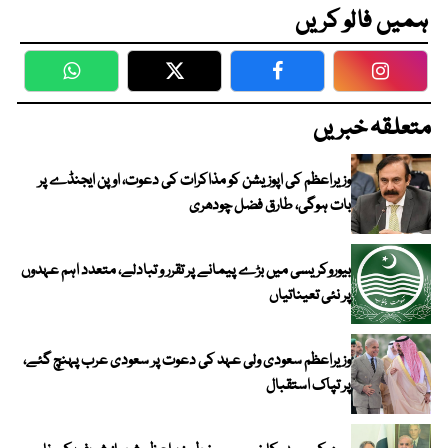
ہمیں فالو کریں
WhatsApp
Twitter
Facebook
Faceboo
متعلقہ خبریں
وزیراعظم کی اپوزیشن کو مذاکرات کی دعوت، اوپن ایجنڈے پر
بات ہوگی، طارق فضل چودھری
بیوروکریسی میں بڑے پیمانے پر تقرر و تبادلے، متعدد اہم عہدوں
پر نئی تعیناتیاں
وزیراعظم سعودی ولی عہد کی دعوت پر سعودی عرب پہنچ گئے،
پر تپاک استقبال