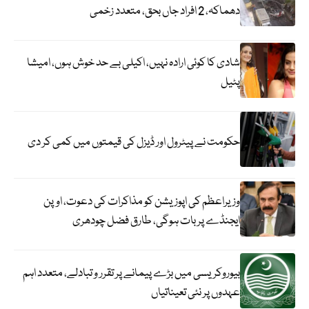
دھماکہ، 2 افراد جاں بحق، متعدد زخمی
شادی کا کوئی ارادہ نہیں، اکیلی بے حد خوش ہوں، امیشا
پٹیل
حکومت نے پیٹرول اور ڈیزل کی قیمتوں میں کمی کر دی
وزیراعظم کی اپوزیشن کو مذاکرات کی دعوت، اوپن
ایجنڈے پر بات ہوگی، طارق فضل چودھری
بیوروکریسی میں بڑے پیمانے پر تقرر و تبادلے، متعدد اہم
عہدوں پر نئی تعیناتیاں