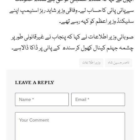
سےپائی پائی کاحساب لے۔ وفاقی وزیر شاید ربڑ اسٹیمپ اپنے
سلیکٹڈ وزیر اعظم کو کہہ رہے تھے۔
صوبائی وزیر اطلاعات نے کہا کہ پنجاب نے غیرقانونی طور پر
چشمہ جہلم کینال کھول کر سندھ کے پانی پر ڈاکا ڈالاہے۔
ناصر حسین شاہ
وزیر اطلاعات
LEAVE A REPLY