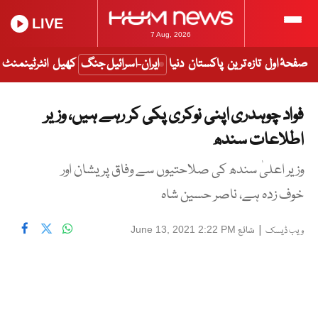
LIVE
7 Aug, 2026
صفحۂ اول
تازہ ترین
پاکستان
دنیا
ایران-اسرائیل جنگ
کھیل
انٹرٹینمنٹ
فواد چوہدری اپنی نوکری پکی کر رہے ہیں، وزیر
اطلاعات سندھ
وزیر اعلیٰ سندھ کی صلاحتیوں سے وفاق پریشان اور
خوف زدہ ہے، ناصر حسین شاہ
|
شائع
June 13, 2021 2:22 PM
ویب ڈیسک