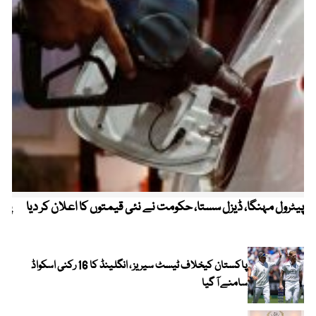
پیٹرول مہنگا، ڈیزل سستا، حکومت نے نئی قیمتوں کا اعلان کر دیا
پنج
پاکستان کیخلاف ٹیسٹ سیریز ، انگلینڈ کا 16 رکنی اسکواڈ
سامنے آ گیا