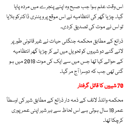
اس وقت علم ہوا جب صبح وہ اپنے پنجرے میں مردہ پایا
گیا۔ چڑیا گھر کی انتظامیہ نے اس موقع پر ویٹنری ڈاکٹرکو بلایا
تو اس نے موت کی تصدیق کردی۔
ذرائع کے مطابق محکمہ جنگلی حیات نے غیر قانونی طور پر
لائے گئے دو شیروں کو تحویل میں لے کر چڑیا گھر انتظامیہ
کے حوالے کیا تھا جس میں سے ایک کی موت 2018 میں ہو
گئی تھی جب کہ دوسرا آج مر گیا۔
70 شیروں کا قاتل گرفتار
محکمہ وائلڈ لائف کے ذمہ دار ذرائع کے مطابق شیر کی اوسطاً
عمر 18 سال ہوتی ہے اس لحاظ سے ببر شیر اپنی عمر پوری
کرچکا تھا۔