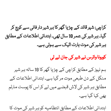
کراچی: شہر قائد کے چڑیا گھر کا ببر شیر دار فانی سے کوچ کر
گیا۔ ببر شیر کی عمر 18 سال تھی۔ ابتدائی اطلاعات کے مطابق
ببر شیر کی موت ہارٹ اٹیک سے ہوئی ہے۔
کورونا وائرس نے شیر کی جان لے لی
ہم نیوز کے مطابق کراچی کے چڑیا گھر کا 18 سالہ ببر شیر
منگل کے دن طبعی موت مر گیا ہے۔ ابتدائی اطلاعات کے
مطابق ببر شیر کی لاش قبضے میں لے کر اس کا پوسٹ مارٹم
بھی کیا گیا ہے۔
ابتدائی اطلاعات کے مطابق انتظامیہ کو ببر شیر کی موت کا