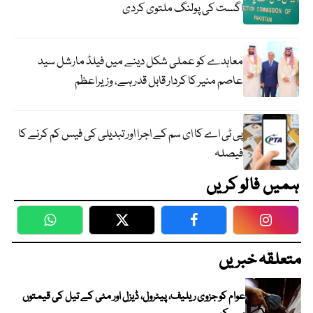
اگست کی پولنگ ملتوی کردی
معاہدے کو عملی شکل دینے میں فیلڈ مارشل سید
عاصم منیر کا کردار قابل قدر ہے، وزیراعظم
پی ٹی اے کا ای سم کے اجرا اور تبدیلی کی فیس کم کرنے کا
فیصلہ
ہمیں فالو کریں
WhatsApp
Twitter
Facebook
Faceboo
متعلقہ خبریں
عوام کو جزوی ریلیف، پیٹرول، ڈیزل اور مٹی کے تیل کی قیمتوں