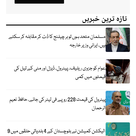
تازہ ترین خبریں
مسلمان متحد ہوں تو ہر چیلنج کا ڈٹ کر مقابلہ کر سکتے
ہیں، ایرانی وزیر خارجہ
عوام کو جزوی ریلیف، پیٹرول، ڈیزل اور مٹی کے تیل کی
قیمتوں میں کمی
پیٹرول کی قیمت 228 روپے فی لیٹر کی جائے، حافظ نعیم
الرحمان
الیکشن کمیشن نے بلوچستان کے 4 بلدیاتی حلقوں میں 9