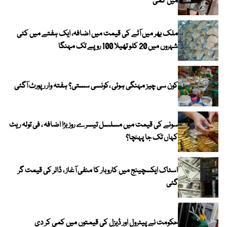
میں کمی
ملک بھر میں آٹے کی قیمت میں اضافہ، ایک ہفتے میں کئی
شہروں میں 20 کلو تھیلا 100 روپے تک مہنگا
کون سی چیز مہنگی ہوئی ،کونسی سستی؟ ہفتہ وار رپورٹ آگئی
سونے کی قیمت میں مسلسل تیسرے روز بڑا اضافہ ، فی تولہ ریٹ
کہاں تک جا پہنچا؟
اسٹاک ایکسچینج میں کاروبار کا منفی آغاز ، ڈالر کی قیمت گر
گئی
حکومت نے پیٹرول اور ڈیزل کی قیمتوں میں کمی کر دی