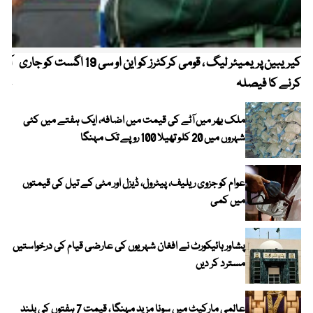
کیریبین پریمیئر لیگ ، قومی کرکٹرز کو این او سی 19 اگست کو جاری
آز
کرنے کا فیصلہ
چھی
ملک بھر میں آٹے کی قیمت میں اضافہ، ایک ہفتے میں کئی
شہروں میں 20 کلو تھیلا 100 روپے تک مہنگا
عوام کو جزوی ریلیف، پیٹرول، ڈیزل اور مٹی کے تیل کی قیمتوں
میں کمی
پشاور ہائیکورٹ نے افغان شہریوں کی عارضی قیام کی درخواستیں
مسترد کر دیں
عالمی مارکیٹ میں سونا مزید مہنگا ، قیمت 7 ہفتوں کی بلند