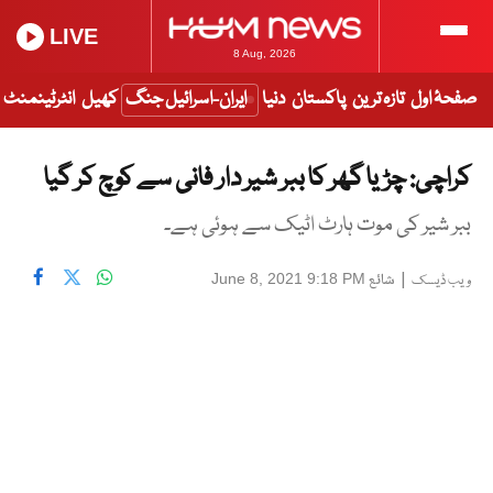
LIVE
8 Aug, 2026
صفحۂ اول
تازہ ترین
پاکستان
دنیا
ایران-اسرائیل جنگ
کھیل
انٹرٹینمنٹ
کراچی: چڑیا گھر کا ببر شیر دار فانی سے کوچ کر گیا
ببر شیر کی موت ہارٹ اٹیک سے ہوئی ہے۔
|
شائع
June 8, 2021 9:18 PM
ویب ڈیسک