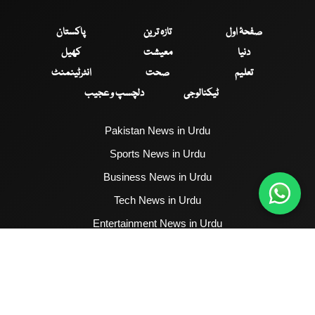
صفحۂ اول
تازہ ترین
پاکستان
دنیا
معیشت
کھیل
تعلیم
صحت
انٹرٹینمنٹ
ٹیکنالوجی
دلچسپ و عجیب
Pakistan News in Urdu
Sports News in Urdu
Business News in Urdu
Tech News in Urdu
Entertainment News in Urdu
Health News in Urdu
Hum News English