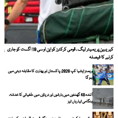
کیریبین پریمیئر لیگ ، قومی کرکٹرز کو این او سی 19 اگست کو جاری
پیٹ
کرنے کا فیصلہ
ویمنز ایشیا کپ 2026، پاکستان اور بھارت کا مقابلہ دبئی میں
ہو گا
آئندہ 48 گھنٹوں میں بارشوں اور دریاؤں میں طغیانی کا خدشہ،
ہنگامی تیاریاں تیز