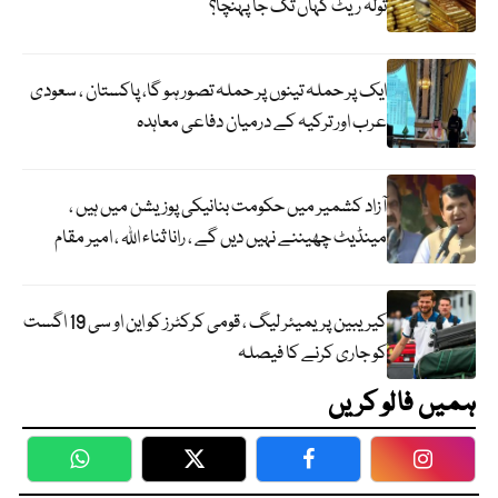
تولہ ریٹ کہاں تک جا پہنچا؟
ایک پر حملہ تینوں پر حملہ تصور ہو گا، پاکستان ، سعودی
عرب اور ترکیہ کے درمیان دفاعی معاہدہ
آزاد کشمیر میں حکومت بنانیکی پوزیشن میں ہیں ،
مینڈیٹ چھیننے نہیں دیں گے ، رانا ثناء اللہ ، امیر مقام
کیریبین پریمیئر لیگ ، قومی کرکٹرز کو این او سی 19 اگست
کو جاری کرنے کا فیصلہ
ہمیں فالو کریں
WhatsApp
Twitter
Facebook
Faceboo