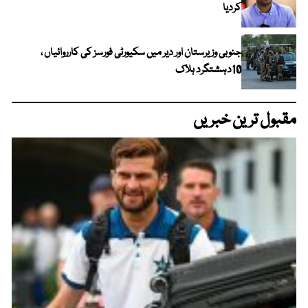
کردیا
جنوبی وزیرستان اور دیر میں سکیورٹی فورسز کی کارروائیاں ،
10دہشتگرد ہلاک
مقبول ترین خبریں