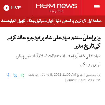
LIVE
7 Aug, 2026
صفحۂ اول
تازہ ترین
پاکستان
دنیا
ایران-اسرائیل جنگ
کھیل
انٹرٹینمنٹ
وزیراعلیٰ سندھ مراد علی شاہ پر فرد جرم عائد کرنے
کی تاریخ مقرر
مراد علی شاہ آج احتساب عدالت اسلام آباد میں پیش
نہیں ہوسکے
|
شائع
|
اپ ڈیٹ
June 8, 2021 11:00 AM
فرح مہہ جبین
|
June 8, 2021 2:17 PM