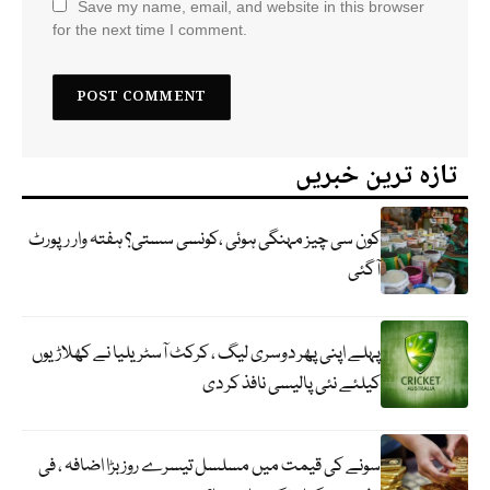
Save my name, email, and website in this browser
for the next time I comment.
تازہ ترین خبریں
کون سی چیز مہنگی ہوئی ،کونسی سستی؟ ہفتہ وار رپورٹ
آگئی
پہلے اپنی پھر دوسری لیگ ، کرکٹ آسٹریلیا نے کھلاڑیوں
کیلئے نئی پالیسی نافذ کر دی
سونے کی قیمت میں مسلسل تیسرے روز بڑا اضافہ ، فی