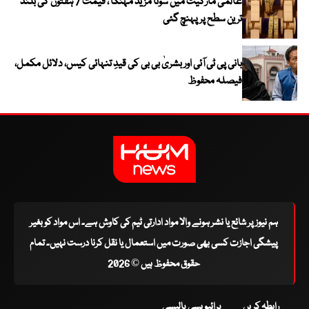
عالمی مارکیٹ میں سونا مزید مہنگا ، قیمت 7 ہفتوں کی بلند
ترین سطح پر پہنچ گئی
بانی پی ٹی آئی اور بشریٰ بی بی کی قیدِ تنہائی کیس، دلائل مکمل،
فیصلہ محفوظ
ہم نیوز پر شائع یا نشر ہونے والا مواد ادارتی ٹیم کی کاوش ہے۔ اس مواد کو بغیر
پیشگی اجازت کسی بھی صورت میں استعمال یا نقل کرنا درست نہیں۔ تمام
حقوق محفوظ ہیں © 2026
رابطہ کریں
پرائیویسی پالیسی