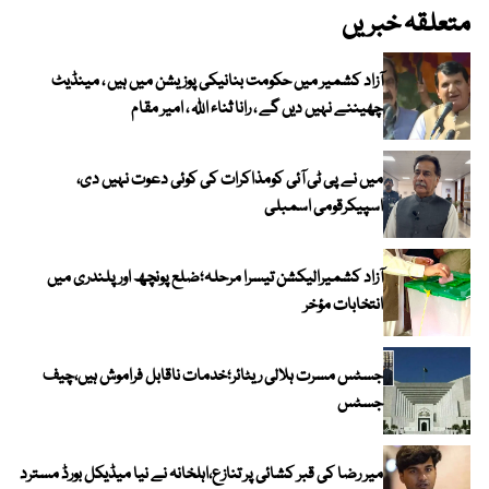
متعلقہ خبریں
آزاد کشمیر میں حکومت بنانیکی پوزیشن میں ہیں ، مینڈیٹ
چھیننے نہیں دیں گے ، رانا ثناء اللہ ، امیر مقام
میں نے پی ٹی آئی کومذاکرات کی کوئی دعوت نہیں دی،
اسپیکرقومی اسمبلی
آزاد کشمیرالیکشن تیسرا مرحلہ؛ضلع پونچھ اور پلندری میں
انتخابات مؤخر
جسٹس مسرت ہلالی ریٹائر؛خدمات ناقابل فراموش ہیں،چیف
جسٹس
میر رضا کی قبر کشائی پر تنازع،اہلخانہ نے نیا میڈیکل بورڈ مسترد