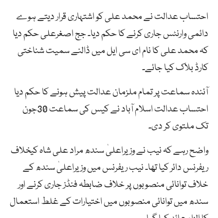
احتساب عدالت نے محمد علی کو اشتہاری قرار دیتے ہوے
دائمی وارنٹس جاری کرنے کا حکم دیا۔ جج اصغرعلی حکم دیا
کہ محمد علی کا نام ای سی ایل میں ڈالنے سمیت شناختی
کارڈ بلاک کیا جائے۔
آئندہ سماعت پر تمام ملزمان عدالت پیش ہونے کا حکم دیا
احتساب عدالت اسلام آباد نے کیس کی سماعت 30جون
تک ملتوی کر دی۔
واضح رہے کہ نیب نے وزیراعلیٰ سندھ مراد علی شاہ کیخلاف
ریفرنس دائر کیا تھا۔ نیب ریفرنس میں وزیراعلیٰ سندھ کے
خلاف توانائی منصوبوں پر خلاف ضابطہ فنڈز جاری کرنے اور
سندھ میں توانائی منصوبوں میں اختیارات کے غلط استعمال