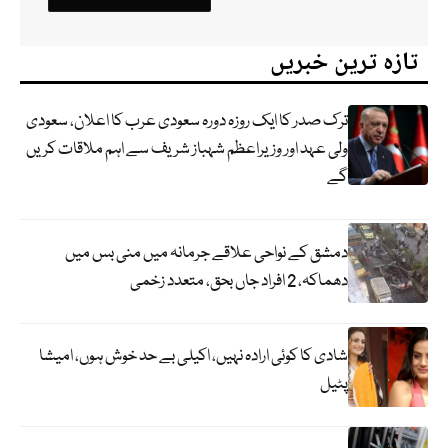
تازہ ترین خبریں
ترک صدر کا ایک روزہ دورہ سعودی عرب کا اعلان، سعودی
ولی عہد اور وزیراعظم شہباز شریف سے اہم ملاقات کریں
گے
دمشق کے نواحی علاقے جرمانہ میں منی بس میں
دھماکہ، 2 افراد جاں بحق، متعدد زخمی
شادی کا کوئی ارادہ نہیں، اکیلی بے حد خوش ہوں، امیشا
پٹیل