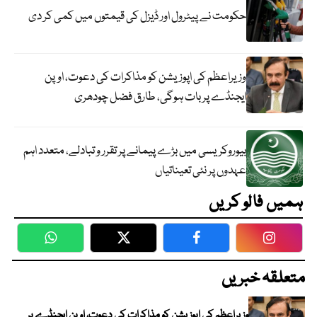
حکومت نے پیٹرول اور ڈیزل کی قیمتوں میں کمی کر دی
وزیراعظم کی اپوزیشن کو مذاکرات کی دعوت، اوپن
ایجنڈے پر بات ہوگی، طارق فضل چودھری
بیوروکریسی میں بڑے پیمانے پر تقرر و تبادلے، متعدد اہم
عہدوں پر نئی تعیناتیاں
ہمیں فالو کریں
WhatsApp
Twitter
Facebook
Faceboo
متعلقہ خبریں
وزیراعظم کی اپوزیشن کو مذاکرات کی دعوت، اوپن ایجنڈے پر