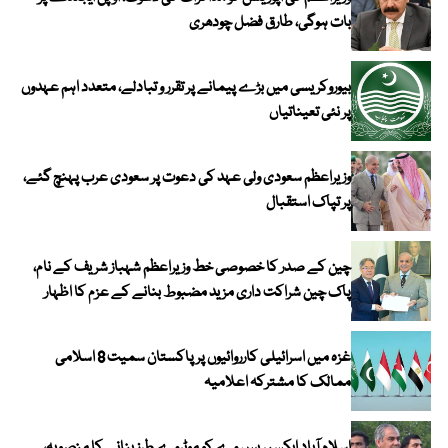
بات ہوگی، طارق فضل چودھری
بیوروکریسی میں بڑے پیمانے پر تقرر و تبادلے، متعدد اہم عہدوں
پر نئی تعیناتیاں
وزیراعظم سعودی ولی عہد کی دعوت پر سعودی عرب پہنچ گئے،
پر تپاک استقبال
چین کے صدر کا خصوصی خط وزیراعظم شہباز شریف کے نام،
پاک چین شراکت داری مزید مضبوط بنانے کے عزم کا اظہار
غزہ میں اسرائیلی کارروائیوں پر پاکستان سمیت 8 اسلامی
ممالک کا مشترکہ اعلامیہ