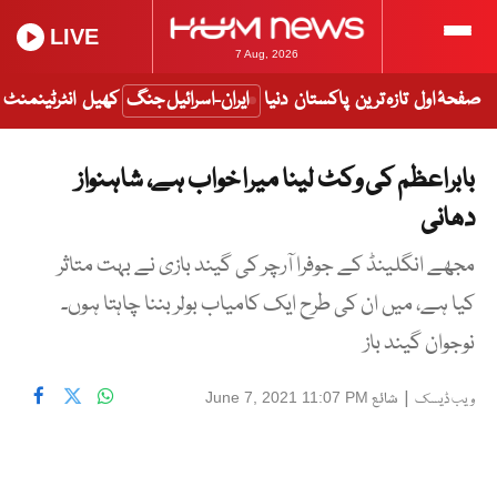
LIVE
7 Aug, 2026
صفحۂ اول
تازہ ترین
پاکستان
دنیا
ایران-اسرائیل جنگ
کھیل
انٹرٹینمنٹ
بابراعظم کی وکٹ لینا میرا خواب ہے، شاہنواز
دھانی
مجھے انگلینڈ کے جوفرا آرچر کی گیند بازی نے بہت متاثر
کیا ہے، میں ان کی طرح ایک کامیاب بولر بننا چاہتا ہوں۔
نوجوان گیند باز
|
شائع
June 7, 2021 11:07 PM
ویب ڈیسک