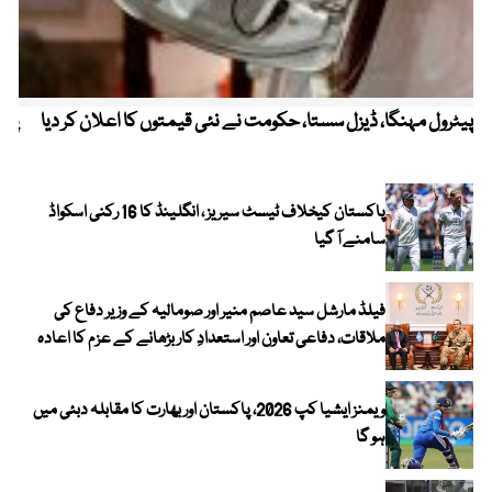
پیٹرول مہنگا، ڈیزل سستا، حکومت نے نئی قیمتوں کا اعلان کر دیا
پنج
پاکستان کیخلاف ٹیسٹ سیریز ، انگلینڈ کا 16 رکنی اسکواڈ
سامنے آ گیا
فیلڈ مارشل سید عاصم منیر اور صومالیہ کے وزیر دفاع کی
ملاقات، دفاعی تعاون اور استعدادِ کار بڑھانے کے عزم کا اعادہ
ویمنز ایشیا کپ 2026، پاکستان اور بھارت کا مقابلہ دبئی میں
ہو گا