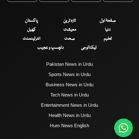
صفحۂ اول
تازہ ترین
پاکستان
دنیا
معیشت
کھیل
تعلیم
صحت
انٹرٹینمنٹ
ٹیکنالوجی
دلچسپ و عجیب
Pakistan News in Urdu
Sports News in Urdu
Business News in Urdu
Tech News in Urdu
Entertainment News in Urdu
Health News in Urdu
Hum News English