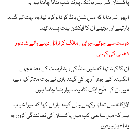
پاکستان کے لیے بولنگ پارٹنر شپ بنانا چاہتا ہوں۔
انہوں نے بتایا کہ میں شین بانڈ کو فالو کرتا تھا، وہ بہت تیز گیند
باز تھے اور مجھے ان کا ایکشن بہت پسند تھا۔
دوست سے جوتے، جرابیں مانگ کر ٹرائل دینے والے شاہنواز
دھانی کی کہانی
ان کا کہنا تھا کہ شین بانڈ کی ریٹائرمنٹ کے بعد مجھے
انگلینڈ کے جوفرا آرچر کی گیند بازی نے بہت متاثر کیا ہے،
میں ان کی طرح ایک کامیاب بولر بننا چاہتا ہوں۔
لاڑکانہ سے تعلق رکھنے والے گیند باز نے کہا کہ میرا خواب
ہے کہ میں عالمی کپ میں پاکستان کی نمائندگی کروں اور
یہ اعزاز جیتوں۔