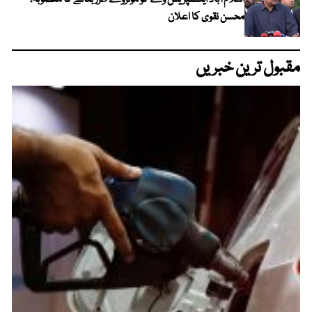
اسلام آباد ایکسپریس وے کو موٹروے طرز بنانے کا منصوبہ،
محسن نقوی کا اعلان
مقبول ترین خبریں