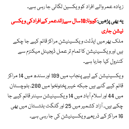
زیادہ عمر والے افراد کو ویکسین لگائی جا رہی ہے۔
یہ بھی پڑھیں:
کورونا:18سال سےزائدعمر کےافرادکی ویکسی
نیشن جاری
ملک بھر میں ایڈلٹ ویکسینیشن مراکز قائم کیے جا چکے
ہیں اور ویکسینیشن کا تمام تر عمل ڈیجیٹل میکنزم سے
کنٹرول کیا جارہا ہے۔
ویکسینیشن کے لیے پنجاب میں 189 اور سندھ میں 14 مراکز
قائم کیے گئے ہیں جبکہ خیبر پختونخوا میں 280، بلوچستان
میں 44 اور اسلام آباد میں 14 ویکسینیشن سینٹر قائم کیے جا
چکے ہیں۔ آزاد کشمیر میں 25 اور گلگت بلتستان میں بھی
16 مراکز کے ذریعے ویکسینیشن کی جا رہی ہے۔