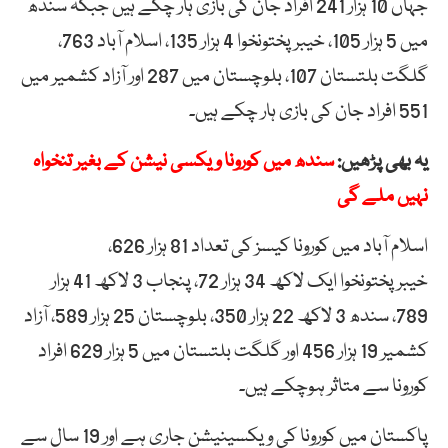
جہاں 10 ہزار 241 افراد جان کی بازی ہار چکے ہیں جبکہ سندھ
میں 5 ہزار 105، خیبرپختونخوا 4 ہزار 135، اسلام آباد 763،
گلگت بلتستان 107، بلوچستان میں 287 اور آزاد کشمیر میں
551 افراد جان کی بازی ہار چکے ہیں۔
یہ بھی پڑھیں:
سندھ میں کورونا ویکسی نیشن کے بغیر تنخواہ
نہیں ملے گی
اسلام آباد میں کورونا کیسز کی تعداد 81 ہزار 626،
خیبرپختونخوا ایک لاکھ 34 ہزار 72، پنجاب 3 لاکھ 41 ہزار
789، سندھ 3 لاکھ 22 ہزار 350، بلوچستان 25 ہزار 589، آزاد
کشمیر 19 ہزار 456 اور گلگت بلتستان میں 5 ہزار 629 افراد
کورونا سے متاثر ہوچکے ہیں۔
پاکستان میں کورونا کی ویکسینیشن جاری ہے اور 19 سال سے