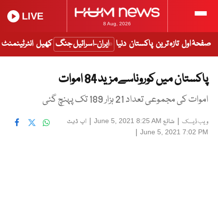
LIVE
8 Aug, 2026
صفحۂ اول
تازہ ترین
پاکستان
دنیا
ایران-اسرائیل جنگ
کھیل
انٹرٹینمنٹ
پاکستان میں کوروناسےمزید 84 اموات
اموات کی مجموعی تعداد 21 ہزار 189 تک پہنچ گئی
|
شائع
|
اپ ڈیٹ
June 5, 2021 8:25 AM
ویب ڈیسک
|
June 5, 2021 7:02 PM