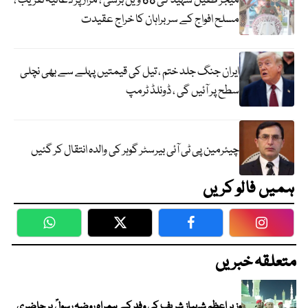
میجر طفیل شہید کی 68 ویں برسی ، مزار پر دعائیہ تقریب ،
مسلح افواج کے سربراہان کا خراج عقیدت
ایران جنگ جلد ختم ، تیل کی قیمتیں پہلے سے بھی نچلی
سطح پر آئیں گی ، ڈونلڈ ٹرمپ
چیئرمین پی ٹی آئی بیرسٹر گوہر کی والدہ انتقال کر گئیں
ہمیں فالو کریں
WhatsApp
Twitter
Facebook
Faceboo
متعلقہ خبریں
وزیر اعظم شہباز شریف کی وفد کے ہمراہ روضہ رسولؐ پر حاضری