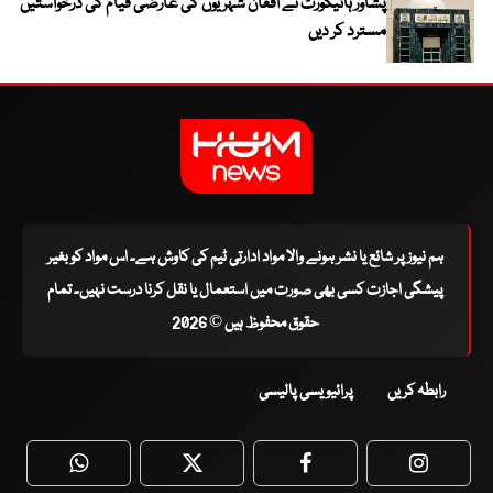
پشاور ہائیکورٹ نے افغان شہریوں کی عارضی قیام کی درخواستیں
مسترد کر دیں
ہم نیوز پر شائع یا نشر ہونے والا مواد ادارتی ٹیم کی کاوش ہے۔ اس مواد کو بغیر
پیشگی اجازت کسی بھی صورت میں استعمال یا نقل کرنا درست نہیں۔ تمام
حقوق محفوظ ہیں © 2026
رابطہ کریں
پرائیویسی پالیسی
WhatsApp
Twitter
Facebook
Faceboo