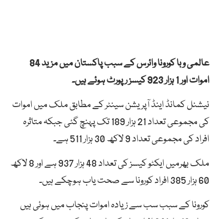
عالمی وبا کورونا وائرس کے سبب پاکستان میں مزید 84
اموات اور 1 ہزار 923 کیسز رپورٹ ہوئے ہیں۔
نیشنل کمانڈ اینڈ آپریشن سینٹر کے مطابق ملک میں اموات
کی مجموعی تعداد 21 ہزار 189 تک پہنچ گئی جبکہ متاثرہ
افراد کی مجموعی تعداد 9 لاکھ 30 ہزار 511 ہے۔
ملک بھرمیں ایکٹو کیسز کی تعداد 48 ہزار 937 ہے اور 8 لاکھ
60 ہزار 385 افراد کورونا سے صحت یاب ہوچکے ہیں۔
کورونا کے سبب سب سے زیادہ اموات پنجاب میں ہوئی ہیں