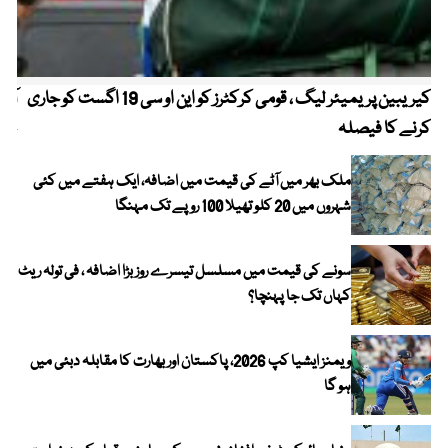
کیریبین پریمیئر لیگ ، قومی کرکٹرز کو این او سی 19 اگست کو جاری
آز
کرنے کا فیصلہ
چھی
ملک بھر میں آٹے کی قیمت میں اضافہ، ایک ہفتے میں کئی
شہروں میں 20 کلو تھیلا 100 روپے تک مہنگا
سونے کی قیمت میں مسلسل تیسرے روز بڑا اضافہ ، فی تولہ ریٹ
کہاں تک جا پہنچا؟
ویمنز ایشیا کپ 2026، پاکستان اور بھارت کا مقابلہ دبئی میں
ہو گا