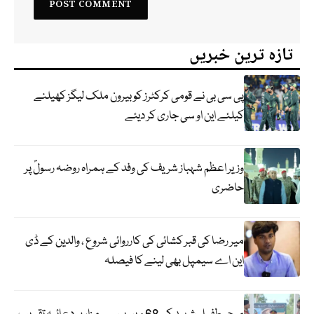
تازہ ترین خبریں
پی سی بی نے قومی کرکٹرز کو بیرون ملک لیگز کھیلنے
کیلئے این او سی جاری کر دیئے
وزیر اعظم شہباز شریف کی وفد کے ہمراہ روضہ رسولؐ پر
حاضری
میر رضا کی قبر کشائی کی کارروائی شروع ، والدین کے ڈی
این اے سیمپل بھی لینے کا فیصلہ