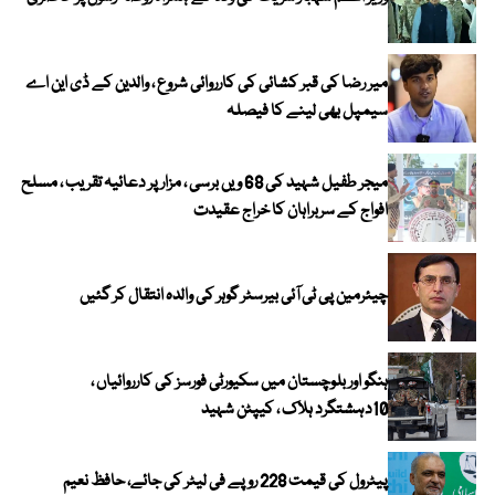
میر رضا کی قبر کشائی کی کارروائی شروع ، والدین کے ڈی این اے
سیمپل بھی لینے کا فیصلہ
میجر طفیل شہید کی 68 ویں برسی ، مزار پر دعائیہ تقریب ، مسلح
افواج کے سربراہان کا خراج عقیدت
چیئرمین پی ٹی آئی بیرسٹر گوہر کی والدہ انتقال کر گئیں
ہنگو اور بلوچستان میں سکیورٹی فورسز کی کارروائیاں ،
10دہشتگرد ہلاک ، کیپٹن شہید
پیٹرول کی قیمت 228 روپے فی لیٹر کی جائے، حافظ نعیم