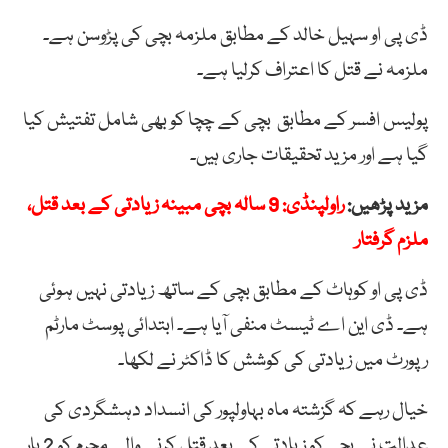
ڈی پی او سہیل خالد کے مطابق ملزمہ بچی کی پڑوسن ہے۔
ملزمہ نے قتل کا اعتراف کرلیا ہے۔
پولیس افسر کے مطابق بچی کے چچا کو بھی شامل تفتیش کیا
گیا ہے اور مزید تحقیقات جاری ہیں۔
مزید پڑھیں:
راولپنڈی: 9 سالہ بچی مبینہ زیادتی کے بعد قتل،
ملزم گرفتار
ڈی پی او کوہاٹ کے مطابق بچی کے ساتھ زیادتی نہیں ہوئی
ہے۔ ڈی این اے ٹیسٹ منفی آیا ہے۔ ابتدائی پوسٹ مارٹم
رپورٹ میں زیادتی کی کوشش کا ڈاکٹر نے لکھا۔
خیال رہے کہ گزشتہ ماہ بہاولپور کی انسداد دہشگردی کی
عدالت نے بچی کو زیادتی کے بعد قتل کرنے والے مجرم کو 2 بار