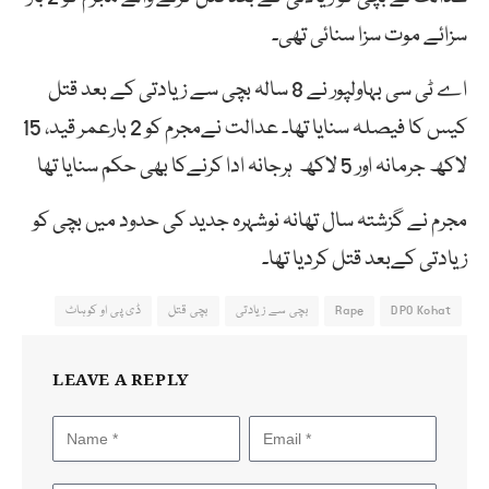
سزائے موت سزا سنائی تھی۔
اے ٹی سی بہاولپور نے 8 سالہ بچی سے زیادتی کے بعد قتل
کیس کا فیصلہ سنایا تھا۔ عدالت نےمجرم کو 2 بارعمر قید، 15
لاکھ جرمانہ اور 5 لاکھ ہرجانہ ادا کرنےکا بھی حکم سنایا تھا
مجرم نے گزشتہ سال تھانہ نوشہرہ جدید کی حدود میں بچی کو
زیادتی کےبعد قتل کردیا تھا۔
DPO Kohat
Rape
بچی سے زیادتی
بچی قتل
ڈی پی او کوہاٹ
LEAVE A REPLY