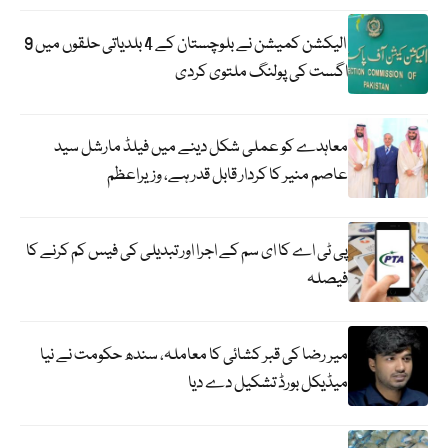
الیکشن کمیشن نے بلوچستان کے 4 بلدیاتی حلقوں میں 9
اگست کی پولنگ ملتوی کردی
معاہدے کو عملی شکل دینے میں فیلڈ مارشل سید
عاصم منیر کا کردار قابل قدر ہے، وزیراعظم
پی ٹی اے کا ای سم کے اجرا اور تبدیلی کی فیس کم کرنے کا
فیصلہ
میر رضا کی قبر کشائی کا معاملہ، سندھ حکومت نے نیا
میڈیکل بورڈ تشکیل دے دیا