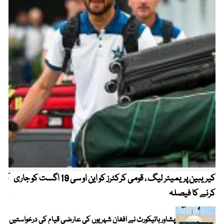
کیریبین پریمیئر لیگ ، قومی کرکٹرز کو این او سی 19 اگست کو جاری
آز
کرنے کا فیصلہ
چھی
پشاور ہائیکورٹ نے افغان شہریوں کی عارضی قیام کی درخواستیں