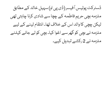
ڈسٹرکٹ پولیس آفیسر (ڈی پی او) سہیل خالد کے مطابق
ملزمہ بچی حریم فاطمہ کے چچا سے شادی کرنا چاہتی تھی
لیکن چچی کا والد اس کے خلاف تھا۔ انتقام لینے کے لیے
ملزمہ نے بچی کو گھر سے اغوا کیا۔ بچی کو لے جانے کیلئے
ملزمہ نے 2 رکشے تبدیل کیے۔