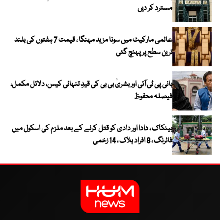
مسترد کر دیں
عالمی مارکیٹ میں سونا مزید مہنگا ، قیمت 7 ہفتوں کی بلند
ترین سطح پر پہنچ گئی
بانی پی ٹی آئی اور بشریٰ بی بی کی قیدِ تنہائی کیس، دلائل مکمل،
فیصلہ محفوظ
بینکاک ، دادا اور دادی کو قتل کرنے کے بعد ملزم کی اسکول میں
فائرنگ ، 8 افراد ہلاک ، 14 زخمی