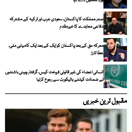
بورڈ تشکیل دے دیا
صدر مملکت کا پاکستان، سعودی عرب اور ترکیہ کے مشترکہ
دفاعی معاہدے کا خیرمقدم
معرکہ حق کے بعد پاکستان کو ایک کے بعد ایک کامیابی ملی،
عطا تارڑ
انسانی اعضاء کی غیر قانونی فروخت کیس، گرفتار چینی باشندوں
نے ضمانت کیلئے ہائیکورٹ سے رجوع کرلیا
مقبول ترین خبریں