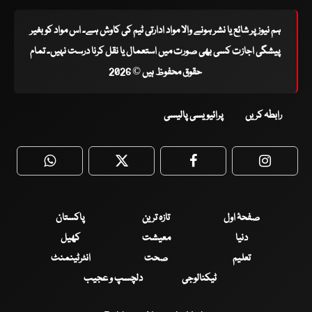
ہم نیوز پر شائع یا نشر ہونے والا مواد ادارتی ٹیم کی کاوش ہے۔ اس مواد کو بغیر
پیشگی اجازت کسی بھی صورت میں استعمال یا نقل کرنا درست نہیں۔ تمام
حقوق محفوظ ہیں © 2026
رابطہ کریں
پرائیویسی پالیسی
WhatsApp
Twitter
Facebook
Faceboo
صفحۂ اول
تازہ ترین
پاکستان
دنیا
معیشت
کھیل
تعلیم
صحت
انٹرٹینمنٹ
ٹیکنالوجی
دلچسپ و عجیب