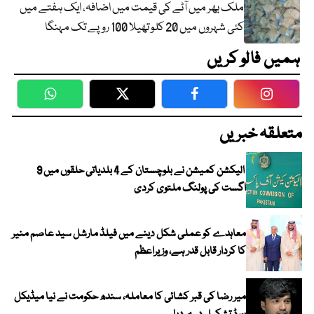
ملک بھر میں آٹے کی قیمت میں اضافہ، ایک ہفتے میں
کئی شہروں میں 20 کلو تھیلا 100 روپے تک مہنگا
ہمیں فالو کریں
WhatsApp
Twitter
Facebook
Faceboo
متعلقہ خبریں
الیکشن کمیشن نے بلوچستان کے 4 بلدیاتی حلقوں میں 9
اگست کی پولنگ ملتوی کردی
معاہدے کو عملی شکل دینے میں فیلڈ مارشل سید عاصم منیر
کا کردار قابل قدر ہے، وزیراعظم
میر رضا کی قبر کشائی کا معاملہ، سندھ حکومت نے نیا میڈیکل