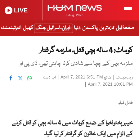
LIVE
8 Aug, 2026
صفحۂ اول
تازہ ترین
پاکستان
دنیا
ایران-اسرائیل جنگ
کھیل
انٹرٹینمنٹ
کوہاٹ: 4 سالہ بچی قتل، ملزمہ گرفتار
ملزمہ بچی کے چچا سے شادی کرنا چاہتی تھی، ڈی پی او
|
شائع
|
اپ ڈیٹ
April 7, 2021 6:51 PM
ویب ڈیسک
|
April 7, 2021 10:01 PM
فائل فوٹو
خیبر پختونخوا کے ضلع کوہاٹ میں 4 سالہ بچی کو قتل کرنے
کے الزام میں ایک خاتون کو گرفتار کر لیا گیا۔